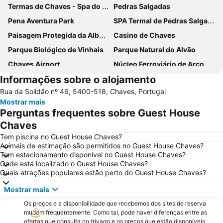
Termas de Chaves - Spa do Imperador
Pedras Salgadas
Pena Aventura Park
SPA Termal de Pedras Salgadas
Paisagem Protegida da Albufeira do Azibo
Casino de Chaves
Parque Biológico de Vinhais
Parque Natural do Alvão
Chaves Airport
Núcleo Ferroviário de Arco de Baúlhe
Informações sobre o alojamento
Castelo de Chaves
Caldas de Carlão
Rua da Solidão nº 46, 5400-518, Chaves, Portugal
Museu e Centro Interpretativo do Linho
Mostrar mais
Perguntas frequentes sobre Guest House
Chaves
Tem piscina no Guest House Chaves?
Animais de estimação são permitidos no Guest House Chaves?
Tem estacionamento disponível no Guest House Chaves?
Onde está localizado o Guest House Chaves?
Quais atrações populares estão perto do Guest House Chaves?
Mostrar mais
Os preços e a disponibilidade que recebemos dos sites de reserva
mudam frequentemente. Como tal, pode haver diferenças entre as
ofertas que consulta no trivago e os preços que estão disponíveis