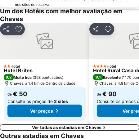
nos sites de reserva.
Um dos Hotéis com melhor avaliação em
Chaves
Partilhar
Adicionar aos favoritos
Partilhar
Adicionar aos
Hotel
Hotel
2 Estrelas
4 Estrelas
Hotel Brites
Hotel Rural Casa d
8,2
9,1
Muito boa
(
368 pontuações
)
Excelente
(
1.170 po
Chaves, a 1.4 km de Centro da cidade
Chaves, a 4.8 km de C
€ 50
€ 90
de
de
Consulte os preços de
2 sites
Consulte os preços 
Ver preços
Ver pre
Ver todas as estadias em Chaves
Outras estadias em Chaves