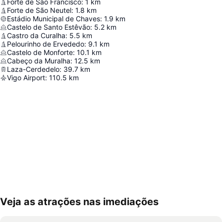
Forte de São Francisco
:
1
km
Forte de São Neutel
:
1.8
km
Estádio Municipal de Chaves
:
1.9
km
Castelo de Santo Estêvão
:
5.2
km
Castro da Curalha
:
5.5
km
Pelourinho de Ervededo
:
9.1
km
Castelo de Monforte
:
10.1
km
Cabeço da Muralha
:
12.5
km
Laza-Cerdedelo
:
39.7
km
Vigo Airport
:
110.5
km
Veja as atrações nas imediações
Ampliar mapa