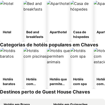
Hotel
Bed and
Aparthotel
Casa de
Apar
breakfasts
hóspedes
Categorias de hotéis populares em Chaves
Hotéis
Hotéis
Hotéis que
Hotéis
Hoté
baratos
com
permitem
com spa
com
piscinas
animais
esta
Destinos perto de Guest House Chaves
ment
Hotéis em Braga
Hotéis em Guimarães