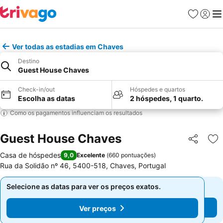
Favoritos
Iniciar
Me
Ver todas as estadias em Chaves
Destino
Guest House Chaves
Check-in/out
Hóspedes e quartos
Escolha as datas
2 hóspedes, 1 quarto.
Como os pagamentos influenciam os resultados
Guest House Chaves
Partilhar
Ad
Casa de hóspedes
9,0
Excelente
(
660 pontuações
)
Rua da Solidão nº 46, 5400-518, Chaves, Portugal
Selecione as datas para ver os preços exatos.
Selecione as datas para ver os preços exatos.
Ver preços
Ver preços