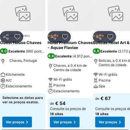
Casa de hóspedes
Hotel
Hotel
4 Estrelas
4 Estrelas
Partilhar
Adicionar aos favoritos
Partilhar
Adicionar aos favoritos
Partilhar
Adicionar
Guest House Chaves
Hotel Premium Chaves
Boticas Hotel Art 
- Aquae Flaviae
9,0
8,8
Excelente
(
660 pontuações
)
Excelente
(
3.173 
8,6
Excelente
(
4.912 pontuações
)
Chaves, Portugal
Boticas, a 0.4 km 
Centro da cidade
Chaves, a 0.4 km de
Centro da cidade
Kitchenette
Wi-Fi grátis
Wi-Fi grátis
A/C
Piscina
Piscina
Estacionamento
Spa
Estacionamento
Selecione as datas para
€ 67
de
ver os preços exatos.
€ 54
de
Consulte os preços de
Consulte os preços d
16 sites
18 sites
Ver preços
Ver preços
Ver preços