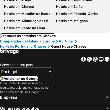
Hotéis em Chaves
Hotéis em Baião
Hotéis em Mondim de Basto
Hotéis em Peneda-Gerês
Hotéis em Alfândega da Fé
Hotéis em Melgaço
Hotéis em Ponte de Lima
Ver todas as estadias em Chaves
Comparador de Hotéis
Europa
Portugal
Norte de Portugal
Chaves
Guest House Chaves
Facebook
Twitter
Insta
Yo
Selecione o seu país
Adicionar no Google
Encontre facilmente os nossos
resultados: adicione o trivago como
fonte preferencial no Google.
Empresa
Os nossos produtos