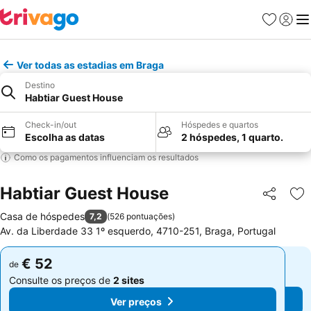
Favoritos
Iniciar
Me
Ver todas as estadias em Braga
Destino
Habtiar Guest House
Check-in/out
Hóspedes e quartos
Escolha as datas
2 hóspedes, 1 quarto.
Como os pagamentos influenciam os resultados
Habtiar Guest House
Partilhar
Ad
Casa de hóspedes
7,2
(
526 pontuações
)
Av. da Liberdade 33 1º esquerdo, 4710-251, Braga, Portugal
€ 52
€ 52
de
de
Consulte os preços de
2 sites
Consulte os preços de
2 sites
Ver preços
Ver preços