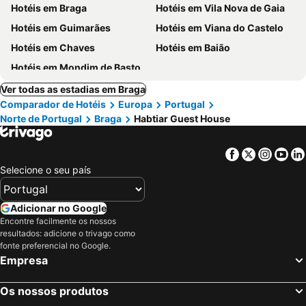
Hotéis em Braga
Hotéis em Vila Nova de Gaia
Hotéis em Guimarães
Hotéis em Viana do Castelo
Hotéis em Chaves
Hotéis em Baião
Hotéis em Mondim de Basto
Ver todas as estadias em Braga
Comparador de Hotéis
Europa
Portugal
Norte de Portugal
Braga
Habtiar Guest House
Facebook
Twitter
Insta
Yo
Selecione o seu país
Adicionar no Google
Encontre facilmente os nossos
resultados: adicione o trivago como
fonte preferencial no Google.
Empresa
Os nossos produtos