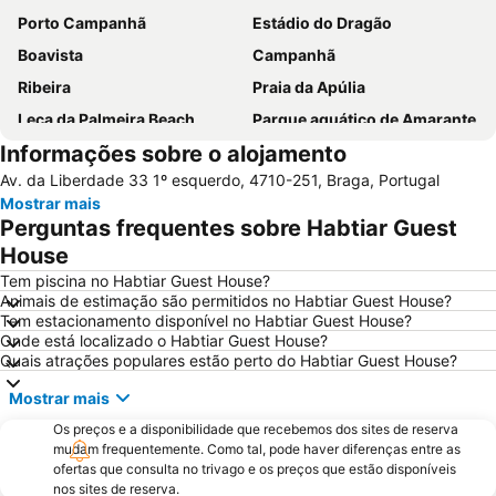
Porto Campanhã
Estádio do Dragão
Boavista
Campanhã
Ribeira
Praia da Apúlia
Leça da Palmeira Beach
Parque aquático de Amarante
Informações sobre o alojamento
Pavilhão Multiusos Gondomar
Cais de Gaia
Av. da Liberdade 33 1º esquerdo, 4710-251, Braga, Portugal
Magikland
Pavilhão Rosa Mota
Mostrar mais
Norteshopping
Rua Santa Catarina
Perguntas frequentes sobre Habtiar Guest
Baixa
Centro Histórico do Porto
House
Casa da Música
Estação São Bento
Tem piscina no Habtiar Guest House?
Animais de estimação são permitidos no Habtiar Guest House?
Aver-o-Mar Beach
Santuário de São Bento da Porta Aberta
Tem estacionamento disponível no Habtiar Guest House?
Onde está localizado o Habtiar Guest House?
Parque Nacional da Peneda-Gerês
Matosinhos Beach
Quais atrações populares estão perto do Habtiar Guest House?
Parque da Cidade
Aldeia Histórica de Soajo
Mostrar mais
Ponte Dom Luís I
da Póvoa de Varzim
Os preços e a disponibilidade que recebemos dos sites de reserva
Praia Fluvial de Vilar da Veiga
Vila Praia de Âncora
mudam frequentemente. Como tal, pode haver diferenças entre as
ofertas que consulta no trivago e os preços que estão disponíveis
Edificio da Alfândega
Braga Parque
nos sites de reserva.