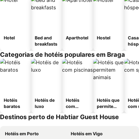
Hotel
Bed and
Aparthotel
Hostel
Casa
breakfasts
hósp
Categorias de hotéis populares em Braga
Hotéis
Hotéis de
Hotéis
Hotéis que
Hoté
baratos
luxo
com
permitem
com 
piscinas
animais
Destinos perto de Habtiar Guest House
Hotéis em Porto
Hotéis em Vigo