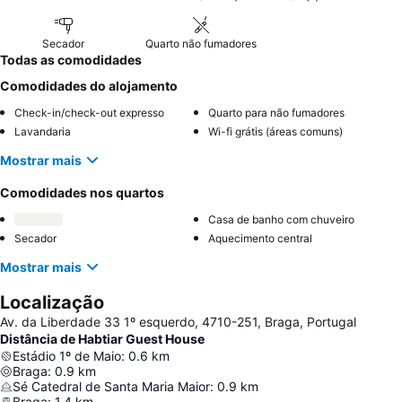
Secador
Quarto não fumadores
Todas as comodidades
Comodidades do alojamento
Check-in/check-out expresso
Quarto para não fumadores
Lavandaria
Wi-fi grátis (áreas comuns)
Mostrar mais
Comodidades nos quartos
Casa de banho com chuveiro
Secador
Aquecimento central
Mostrar mais
Localização
Av. da Liberdade 33 1º esquerdo, 4710-251, Braga, Portugal
Distância de Habtiar Guest House
Estádio 1º de Maio
:
0.6
km
Braga
:
0.9
km
Sé Catedral de Santa Maria Maior
:
0.9
km
Braga
:
1.4
km