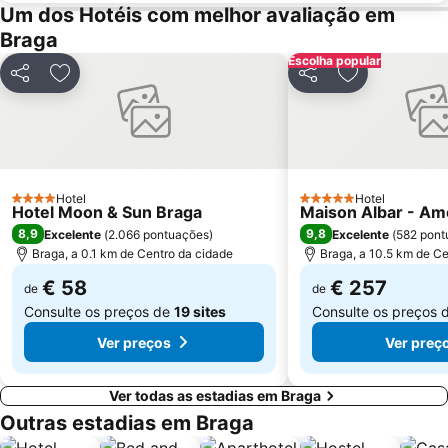
Mercado do Bolhão
Estádio Municipal de Braga - Estádio AXA
Um dos Hotéis com melhor avaliação em
Braga
Aldeia Rural Preservada de Quintandona
Palacio do Freixo
Escolha popular
Mindelo Beach
Bom Jesus do Monte
Partilhar
Adicionar aos favoritos
Partilhar
Adicionar aos
Caxinas Beach
Cascata do Tahiti - Ermida
do Cabedelo
Praia Fluvial do Taboão
Termas Romanas do Alto da Cividade
Estação de Caminhos de Ferro de Braga
Parque do Palácio de Cristal
Arrábida Shopping
Hotel
Hotel
4 Estrelas
5 Estrelas
Hotel Moon & Sun Braga
Praia de Esposende
Aquático de Fafe
Maison Albar - A
8,9
9,8
Excelente
(
2.066 pontuações
)
Excelente
(
582 pont
Azurara Beach
Centro Histórico de Guimarães
Braga, a 0.1 km de Centro da cidade
Braga, a 10.5 km de Ce
€ 58
€ 257
de
de
Consulte os preços de
19 sites
Consulte os preços 
Ver preços
Ver preç
Ver todas as estadias em Braga
Outras estadias em Braga