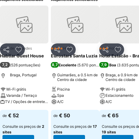
Casa de hóspedes
Hotel
Hotel
4 Estrelas
3 Estrelas
Partilhar
Adicionar aos favoritos
Partilhar
Adicionar aos favoritos
Partilhar
Adicionar
Habtiar Guest House
Eurostars Santa Luzia
Hotel Estacão - Br
7,2
8,7
7,9
(
526 pontuações
)
Excelente
(
5.670 pontuações
Boa
)
(
3.635 pont
Braga, Portugal
Guimarães, a 0.5 km de
Braga, a 0.9 km de
Centro da cidade
Centro da cidade
Wi-Fi grátis
Piscina
Wi-Fi grátis
Varanda / Terraço
Spa
Estacionamento
TV / Opções de entretenimento
A/C
A/C
Ver preços
Ver preços
Ver preços
€ 52
€ 50
€ 65
de
de
de
Consulte os preços de
2
Consulte os preços de
17
Consulte os preços d
sites
sites
19 sites