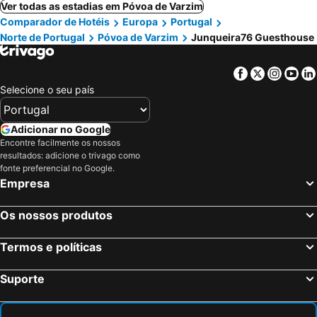
Ver todas as estadias em Póvoa de Varzim
Comparador de Hotéis
Europa
Portugal
Norte de Portugal
Póvoa de Varzim
Junqueira76 Guesthouse
Facebook
Twitter
Insta
Yo
Selecione o seu país
Adicionar no Google
Encontre facilmente os nossos
resultados: adicione o trivago como
fonte preferencial no Google.
Empresa
Os nossos produtos
Termos e políticas
Suporte