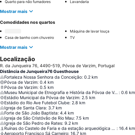
Quarto para não fumadores
Lavandaria
Mostrar mais
Comodidades nos quartos
Máquina de lavar louça
Casa de banho com chuveiro
TV
Mostrar mais
Localização
R. da Junqueira 76, 4490-519, Póvoa de Varzim, Portugal
Distância de Junqueira76 Guesthouse
Fortaleza Nossa Senhora da Conceição
:
0.2
km
Póvoa de Varzim
:
0.4
km
Póvoa de Varzim
:
0.5
km
Museu Municipal de Etnografia e História da Póvoa de Varzim
:
0.6
km
Estádio Municipal da Póvoa de Varzim
:
2.5
km
Estádio do Rio Ave Futebol Clube
:
2.8
km
Igreja de Santa Clara
:
3.7
km
Forte de São João Baptista
:
4.4
km
Igreja de São Cristóvão de Rio Mau
:
7.5
km
Igreja de São Pedro de Rates
:
9.2
km
Ruínas do Castelo de Faria e da estação arqueológica subjacente
:
16.4
km
Aeroporto Francisco Sá Carneiro
:
16.7
km