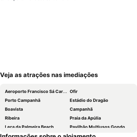
Veja as atrações nas imediações
Ampliar mapa
Aeroporto Francisco Sá Carneiro
Ofir
Porto Campanhã
Estádio do Dragão
Boavista
Campanhã
Ribeira
Praia da Apúlia
Leça da Palmeira Beach
Pavilhão Multiusos Gondomar
Informações sobre o alojamento
Cais de Gaia
Magikland