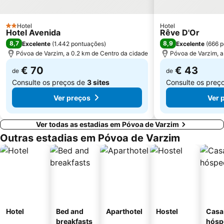
Casino de Espinho
Parque do Palácio de Cristal
Arrábida Shopping
Praia de Esposende
Hotel
Hotel
2 Estrelas
Hotel Avenida
Rêve D'Or
Aquático de Fafe
Azurara Beach
8,7
8,9
Excelente
(
1.442 pontuações
)
Excelente
(
666 
Centro Histórico de Guimarães
Miramar
Póvoa de Varzim, a 0.2 km de Centro da cidade
Póvoa de Varzim, a
€ 70
€ 43
de
de
Consulte os preços de
3 sites
Consulte os preç
Ver preços
Ver 
Ver todas as estadias em Póvoa de Varzim
Outras estadias em Póvoa de Varzim
Hotel
Bed and
Aparthotel
Hostel
Casa
breakfasts
hósp