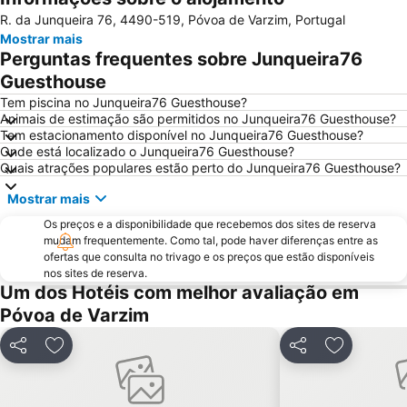
R. da Junqueira 76, 4490-519, Póvoa de Varzim, Portugal
Pavilhão Rosa Mota
Norteshopping
Mostrar mais
Rua Santa Catarina
Baixa
Perguntas frequentes sobre Junqueira76
Centro Histórico do Porto
Casa da Música
Guesthouse
Parque & Zoo Santo Inácio
Estação São Bento
Tem piscina no Junqueira76 Guesthouse?
Animais de estimação são permitidos no Junqueira76 Guesthouse?
Aver-o-Mar Beach
Matosinhos Beach
Tem estacionamento disponível no Junqueira76 Guesthouse?
Onde está localizado o Junqueira76 Guesthouse?
Praia da Aguda
Parque da Cidade
Quais atrações populares estão perto do Junqueira76 Guesthouse?
Hotel Solverde Beach
Ponte Dom Luís I
Mostrar mais
da Póvoa de Varzim
da Madalena
Os preços e a disponibilidade que recebemos dos sites de reserva
Vila Praia de Âncora
Edificio da Alfândega
mudam frequentemente. Como tal, pode haver diferenças entre as
ofertas que consulta no trivago e os preços que estão disponíveis
Braga Parque
Mercado do Bolhão
nos sites de reserva.
Estádio Municipal de Braga - Estádio AXA
Aldeia Rural Preservada de Quintandona
Um dos Hotéis com melhor avaliação em
Póvoa de Varzim
Palacio do Freixo
Mindelo Beach
Praia da Cortegaça
Bom Jesus do Monte
Partilhar
Adicionar aos favoritos
Partilhar
Adicionar 
Caxinas Beach
do Cabedelo
Termas Romanas do Alto da Cividade
Estação de Caminhos de Ferro de Braga