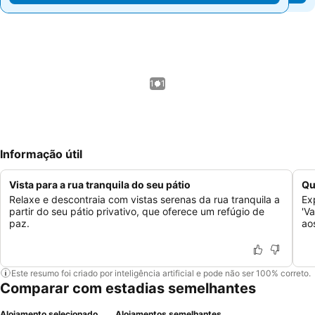
1 / 1
Informação útil
Vista para a rua tranquila do seu pátio
Qu
Relaxe e descontraia com vistas serenas da rua tranquila a
Ex
partir do seu pátio privativo, que oferece um refúgio de
'V
paz.
ao
Este resumo foi criado por inteligência artificial e pode não ser 100% correto.
Comparar com estadias semelhantes
Alojamento selecionado
Alojamentos semelhantes