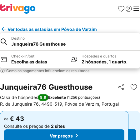
Favoritos
Iniciar
Me
Ver todas as estadias em Póvoa de Varzim
Destino
Junqueira76 Guesthouse
Check-in/out
Hóspedes e quartos
Escolha as datas
2 hóspedes, 1 quarto.
Como os pagamentos influenciam os resultados
Junqueira76 Guesthouse
Partilhar
Ad
Casa de hóspedes
8,9
Excelente
(
1.256 pontuações
)
R. da Junqueira 76, 4490-519, Póvoa de Varzim, Portugal
€ 43
€ 43
de
de
Consulte os preços de
2 sites
Consulte os preços de
2 sites
Ver preços
Ver preços