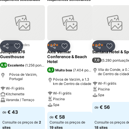
Casa de hóspedes
Hotel
Hotel
4 Estrelas
4 Estrelas
Partilhar
Adicionar aos favoritos
Partilhar
Adicionar aos favoritos
Partilhar
Adicionar
Junqueira76
Axis Vermar
Santana Hotel & S
Guesthouse
Conference & Beach
7,0
(
5.280 pontuaçõ
Hotel
8,9
Excelente
(
1.256 pontuações
)
Vila do Conde, a 0
8,1
Muito boa
(
7.404 pontuações
)
de Centro da cidad
Póvoa de Varzim,
Portugal
Póvoa de Varzim, a 1.3
Wi-Fi grátis
km de Centro da cidade
Wi-Fi grátis
Piscina
Wi-Fi grátis
Kitchenette
Spa
Piscina
Varanda / Terraço
Spa
€ 56
de
€ 43
de
€ 58
de
Consulte os preços de
2
Consulte os preços de
Consulte os preços d
sites
19 sites
18 sites