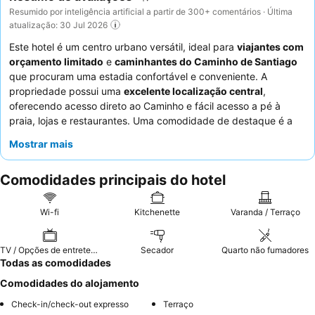
Resumido por inteligência artificial a partir de 300+ comentários · Última
atualização: 30 Jul 2026
Este hotel é um centro urbano versátil, ideal para
viajantes com
orçamento limitado
e
caminhantes do Caminho de Santiago
que procuram uma estadia confortável e conveniente. A
propriedade possui uma
excelente localização central
,
oferecendo acesso direto ao Caminho e fácil acesso a pé à
praia, lojas e restaurantes. Uma comodidade de destaque é a
cozinha totalmente equipada
e a
máquina de lavar roupa
Mostrar mais
gratuita
, proporcionando uma conveniência excecional aos
hóspedes. Os hóspedes elogiam consistentemente o
staff
Comodidades principais do hotel
atencioso e prestável
e apreciam a oferta de
pequenos-
almoços embalados
para partidas matinais. Para uma
experiência mais serena, considere solicitar um quarto virado
Wi-fi
Kitchenette
Varanda / Terraço
para o lado oposto à rua para minimizar o ruído noturno.
TV / Opções de entretenimento
Secador
Quarto não fumadores
Todas as comodidades
Comodidades do alojamento
Check-in/check-out expresso
Terraço