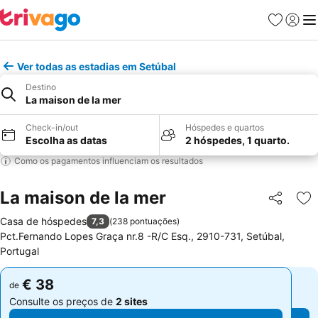
Favoritos
Iniciar
Me
Ver todas as estadias em Setúbal
Destino
La maison de la mer
Check-in/out
Hóspedes e quartos
Escolha as datas
2 hóspedes, 1 quarto.
Como os pagamentos influenciam os resultados
La maison de la mer
Partilhar
Ad
Casa de hóspedes
7,3
(
238 pontuações
)
Pct.Fernando Lopes Graça nr.8 -R/C Esq., 2910-731, Setúbal,
Portugal
€ 38
€ 38
de
de
Consulte os preços de
2 sites
Consulte os preços de
2 sites