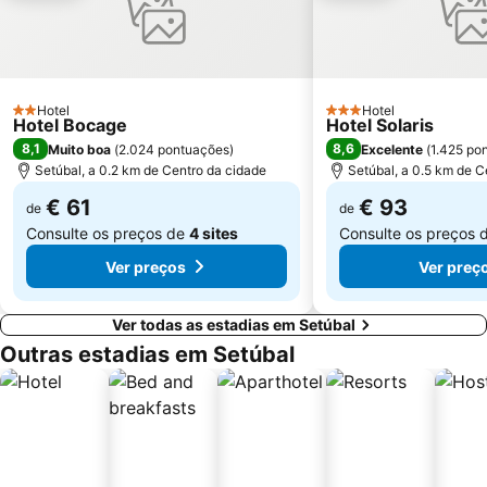
Estádio José Alvalade
Wonderland Lisboa
Algés Beach
Lumiar
Coliseu dos Recreios
Praia da Ribeira do Cavalo
Galapinhos Beach
Praça do Comércio
Hotel
Hotel
2 Estrelas
3 Estrelas
Hotel Bocage
Hotel Solaris
Telheiras
Bairro Alto
8,1
8,6
Muito boa
(
2.024 pontuações
)
Excelente
(
1.425 po
Setúbal, a 0.2 km de Centro da cidade
Setúbal, a 0.5 km de C
€ 61
€ 93
de
de
Consulte os preços de
4 sites
Consulte os preços 
Ver preços
Ver preç
Ver todas as estadias em Setúbal
Outras estadias em Setúbal