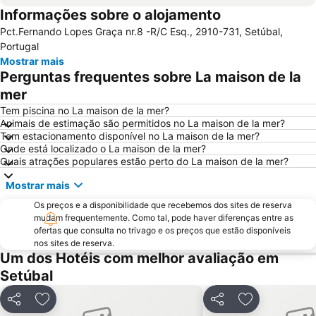
Informações sobre o alojamento
Pavilhão Atlântico
Passeio Marítimo de Algés
Pct.Fernando Lopes Graça nr.8 -R/C Esq., 2910-731, Setúbal,
Benfica
Baixa de Lisboa
Portugal
Parque Eduardo VII
Praça de Touros de Campo Pequeno
Mostrar mais
Perguntas frequentes sobre La maison de la
Estação de Caminhos de Ferro de Sete Rios
Belém
mer
Avenida da Liberdade
da Figueirinha
Tem piscina no La maison de la mer?
Marquês de Pombal
Estádio do Restelo
Animais de estimação são permitidos no La maison de la mer?
Tem estacionamento disponível no La maison de la mer?
Fonte da Telha
Praia Tróia Mar
Onde está localizado o La maison de la mer?
Parque Natural da Arrabida
Campo Grande
Quais atrações populares estão perto do La maison de la mer?
Lagoa de Albufeira
do Ouro Sesimbra
Mostrar mais
Tróia Beach
Alcântara
Os preços e a disponibilidade que recebemos dos sites de reserva
Oceanário de Lisboa
Praia da Caparica
mudam frequentemente. Como tal, pode haver diferenças entre as
ofertas que consulta no trivago e os preços que estão disponíveis
Chiado
Fundaçao Champalimaud
nos sites de reserva.
Um dos Hotéis com melhor avaliação em
Praia da Lagoa de Santo André
Alvalade
Setúbal
Praça do Rossio
Gare do Oriente
Centro Comercial Vasco da Gama
Centro Colombo
Partilhar
Adicionar aos favoritos
Partilhar
Adicionar aos