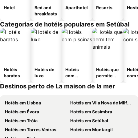
Hotel
Bed and
Aparthotel
Resorts
Host
breakfasts
Categorias de hotéis populares em Setúbal
Hotéis
Hotéis de
Hotéis
Hotéis que
Hoté
baratos
luxo
com
permitem
com 
piscinas
animais
Destinos perto de La maison de la mer
Hotéis em Lisboa
Hotéis em Vila Nova de Milfontes
Hotéis em Évora
Hotéis em Sesimbra
Hotéis em Tróia
Hotéis em Setúbal
Hotéis em Torres Vedras
Hotéis em Montargil