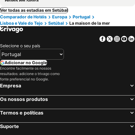
Hotéis em Sintra
Ver todas as estadias em Setúbal
Comparador de Hotéis
Europa
Portugal
Lisboa e Vale do Tejo
Setúbal
La maison de la mer
Facebook
Twitter
Insta
Yo
Selecione o seu país
Adicionar no Google
Encontre facilmente os nossos
resultados: adicione o trivago como
fonte preferencial no Google.
Empresa
Os nossos produtos
Termos e políticas
Suporte