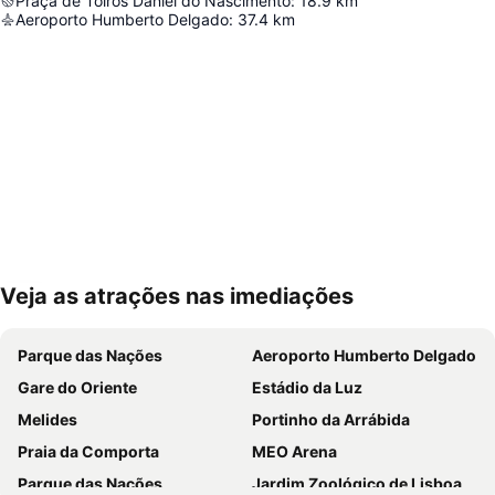
Praça de Toiros Daniel do Nascimento
:
18.9
km
Aeroporto Humberto Delgado
:
37.4
km
Veja as atrações nas imediações
Ampliar mapa
Parque das Nações
Aeroporto Humberto Delgado
Gare do Oriente
Estádio da Luz
Melides
Portinho da Arrábida
Praia da Comporta
MEO Arena
Parque das Nações
Jardim Zoológico de Lisboa