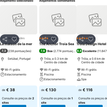
Alojamento selecionado
Alojamentos semelhantes
Casa de hóspedes
Hotel
Hotel
4 Estrelas
5 Estrelas
Partilhar
Adicionar aos favoritos
Partilhar
Adicionar aos favoritos
Partilhar
Adicionar
La maison de la mer
The Anchor Troia Sea
Troia Design Hotel
7,3
7,8
8,8
(
238 pontuações
)
Boa
(
2.774 pontuações
)
Excelente
(
11.847
Setúbal, Portugal
Tróia, a 0.3 km de
Tróia, a 0.6 km de
Centro da cidade
Centro da cidade
Wi-Fi grátis
Wi-Fi grátis
Wi-Fi grátis
Estacionamento
Piscina
Piscina
Estacionamento
Spa
Ver preços
Ver preços
Ver preços
€ 38
€ 130
€ 116
de
de
de
Consulte os preços de
2
Consulte os preços de
1
Consulte os preços 
sites
site
sites