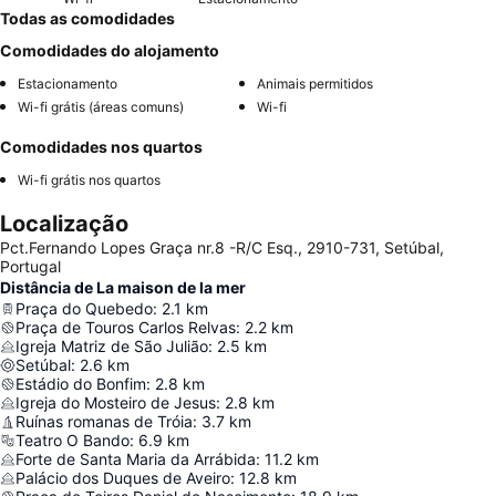
Todas as comodidades
Comodidades do alojamento
Estacionamento
Animais permitidos
Wi-fi grátis (áreas comuns)
Wi-fi
Comodidades nos quartos
Wi-fi grátis nos quartos
Localização
Pct.Fernando Lopes Graça nr.8 -R/C Esq., 2910-731, Setúbal,
Portugal
Distância de La maison de la mer
Praça do Quebedo
:
2.1
km
Praça de Touros Carlos Relvas
:
2.2
km
Igreja Matriz de São Julião
:
2.5
km
Setúbal
:
2.6
km
Estádio do Bonfim
:
2.8
km
Igreja do Mosteiro de Jesus
:
2.8
km
Ruínas romanas de Tróia
:
3.7
km
Teatro O Bando
:
6.9
km
Forte de Santa Maria da Arrábida
:
11.2
km
Palácio dos Duques de Aveiro
:
12.8
km