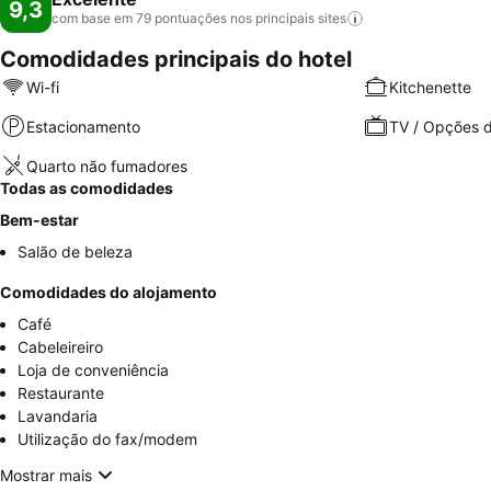
9,3
com base em 79 pontuações nos principais
sites
Comodidades principais do hotel
Wi-fi
Kitchenette
Estacionamento
TV / Opções d
Quarto não fumadores
Todas as comodidades
Bem-estar
Salão de beleza
Comodidades do alojamento
Café
Cabeleireiro
Loja de conveniência
Restaurante
Lavandaria
Utilização do fax/modem
Mostrar mais