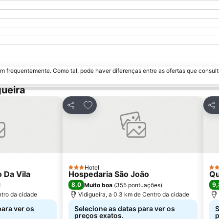
m frequentemente. Como tal, pode haver diferenças entre as ofertas que consult
ueira
avoritos
Adicionar aos favoritos
Partilhar
Par
Hotel
3 Estrelas
5 E
 Da Vila
Hospedaria São João
Qu
8,0
9,
l
Muito boa
(
355 pontuações
)
ntro da cidade
Vidigueira, a 0.3 km de Centro da cidade
para ver os
Selecione as datas para ver os
S
preços exatos.
p