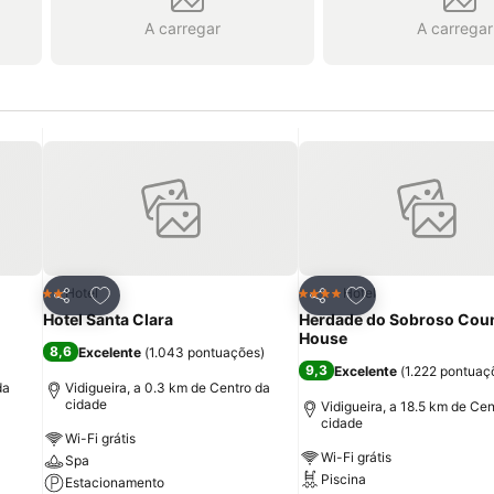
A carregar
A carregar
itos
Adicionar aos favoritos
Adicionar aos fav
Hotel
Hotel
2 Estrelas
4 Estrelas
Partilhar
Partilhar
Hotel Santa Clara
Herdade do Sobroso Cou
House
8,6
Excelente
(
1.043 pontuações
)
9,3
Excelente
(
1.222 pontuaç
da
Vidigueira, a 0.3 km de Centro da
cidade
Vidigueira, a 18.5 km de Cen
cidade
Wi-Fi grátis
Wi-Fi grátis
Spa
Piscina
Estacionamento