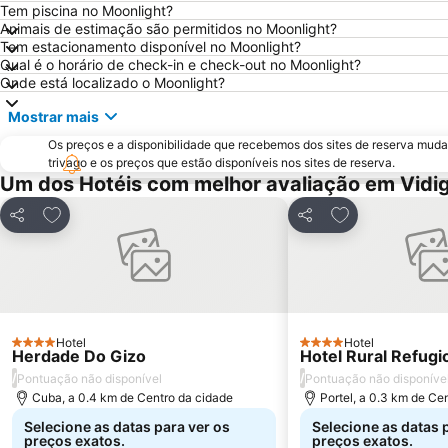
Tem piscina no Moonlight?
Animais de estimação são permitidos no Moonlight?
Tem estacionamento disponível no Moonlight?
Qual é o horário de check-in e check-out no Moonlight?
Onde está localizado o Moonlight?
Mostrar mais
Os preços e a disponibilidade que recebemos dos sites de reserva muda
trivago e os preços que estão disponíveis nos sites de reserva.
Um dos Hotéis com melhor avaliação em Vidig
Adicionar aos favoritos
Adicionar aos f
Partilhar
Partilhar
Hotel
Hotel
4 Estrelas
4 Estrelas
Herdade Do Gizo
Hotel Rural Refugio
/
/
Pontuação não disponível
Pontuação não disponíve
Cuba, a 0.4 km de Centro da cidade
Portel, a 0.3 km de Ce
Selecione as datas para ver os
Selecione as datas 
preços exatos.
preços exatos.