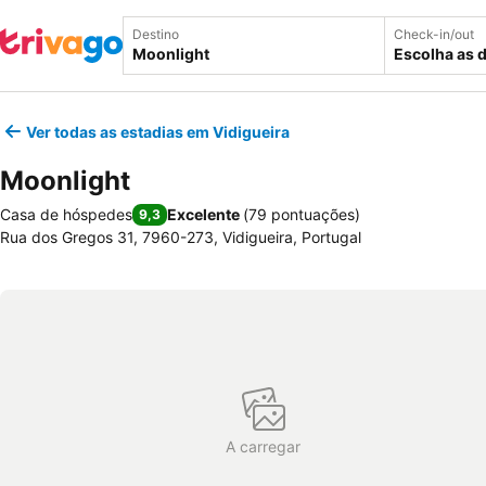
Destino
Check-in/out
Escolha as 
Ver todas as estadias em Vidigueira
Moonlight
Casa de hóspedes
Excelente
(
79 pontuações
)
9,3
Rua dos Gregos 31, 7960-273, Vidigueira, Portugal
A carregar