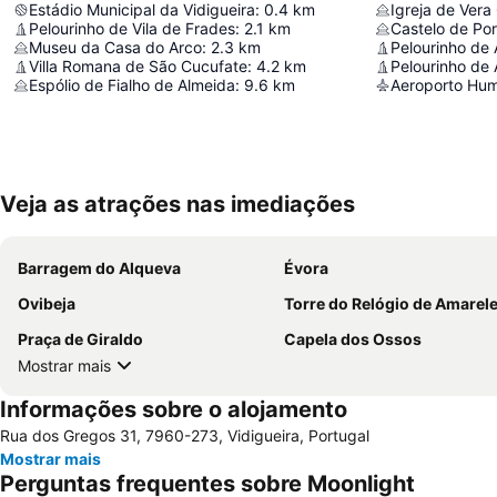
Estádio Municipal da Vidigueira
:
0.4
km
Igreja de Vera
Pelourinho de Vila de Frades
:
2.1
km
Castelo de Por
Museu da Casa do Arco
:
2.3
km
Pelourinho de
Villa Romana de São Cucufate
:
4.2
km
Pelourinho de 
Espólio de Fialho de Almeida
:
9.6
km
Aeroporto Hu
Veja as atrações nas imediações
Barragem do Alqueva
Évora
Ovibeja
Torre do Relógio de Amarele
Praça de Giraldo
Capela dos Ossos
Mostrar mais
Informações sobre o alojamento
Rua dos Gregos 31, 7960-273, Vidigueira, Portugal
Mostrar mais
Perguntas frequentes sobre Moonlight