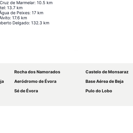
 Cruz de Marmelar
:
10.5
km
tel
:
13.7
km
 Água de Peixes
:
17
km
Alvito
:
17.6
km
mberto Delgado
:
132.3
km
Ampliar mapa
Rocha dos Namorados
Castelo de Monsaraz
ja
Aeródromo de Évora
Base Aérea de Beja
Sé de Évora
Pulo do Lobo