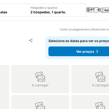
Hóspedes e quartos
PT · €
In
datas
2 hóspedes, 1 quarto.
Como os pagamentos influenciam os
Adicionar aos favoritos
Selecione as datas para ver os preço
Partilhar
Ver preços
A carregar
A carregar