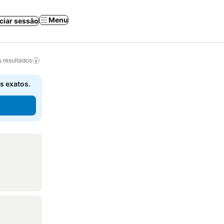
Menu
iciar sessão
 resultados
s exatos.