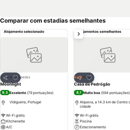
Comparar com estadias semelhantes
Alojamento selecionado
Alojamentos semelhantes
próximo
Adicionar aos favoritos
Adicionar aos favor
Casa de hóspedes
Hotel
3 Estrelas
Partilhar
Partilhar
Moonlight
Casa de Pedrógão
9,3
8,1
Excelente
(
79 pontuações
)
Muito boa
(
594 pontuações
)
Vidigueira, Portugal
Alqueva, a 14.3 km de Centro 
cidade
Wi-Fi grátis
Wi-Fi grátis
Kitchenette
Piscina
A/C
Estacionamento