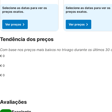
Ver preços
Ver preços
Selecione as datas para ver os
Selecione as datas para ver os
preços exatos.
preços exatos.
Ver preços
Ver preços
Tendência dos preços
Com base nos preços mais baixos no trivago durante os últimos 30 
€ 0
€ 0
€ 0
Avaliações
Excelente