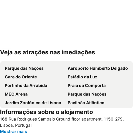
Veja as atrações nas imediações
Ampliar mapa
Parque das Nações
Aeroporto Humberto Delgado
Gare do Oriente
Estádio da Luz
Portinho da Arrábida
Praia da Comporta
MEO Arena
Parque das Nações
Jardim Zoológico de Lisboa
Pavilhão Atlântico
Informações sobre o alojamento
Passeio Marítimo de Algés
Benfica
168 Rua Rodrigues Sampaio Ground floor apartment, 1150-279,
Praias de Santa Cruz
Baixa de Lisboa
Lisboa, Portugal
Parque Eduardo VII
Praça de Touros de Campo Pequeno
Mostrar mais