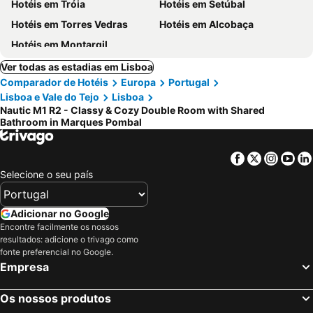
Hotéis em Tróia
Hotéis em Setúbal
Hotéis em Torres Vedras
Hotéis em Alcobaça
Hotéis em Montargil
Ver todas as estadias em Lisboa
Comparador de Hotéis
Europa
Portugal
Lisboa e Vale do Tejo
Lisboa
Nautic M1 R2 - Classy & Cozy Double Room with Shared
Bathroom in Marques Pombal
Facebook
Twitter
Insta
Yo
Selecione o seu país
Adicionar no Google
Encontre facilmente os nossos
resultados: adicione o trivago como
fonte preferencial no Google.
Empresa
Os nossos produtos