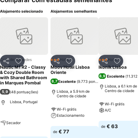
Comparar com estadias semelhantes
Alojamento selecionado
Alojamentos semelhantes
Casa de hóspedes
Hotel
Hotel
3 Estrelas
3 Estrelas
Partilhar
Adicionar aos favoritos
Partilhar
Adicionar aos favoritos
Partilhar
Adicionar
Nautic M1 R2 - Classy
Moov Hotel Lisboa
Ikonik Lisboa
& Cozy Double Room
Oriente
8,9
Excelente
(
11.312
with Shared Bathroom
8,7
Excelente
(
9.773 pontuações
)
in Marques Pombal
Lisboa, a 6.1 km de
Centro da cidade
Lisboa, a 5.9 km de
5,9
(
48 pontuações
)
Centro da cidade
Lisboa, Portugal
Wi-Fi grátis
Wi-Fi grátis
A/C
Estacionamento
Secador
€ 63
de
€ 77
de