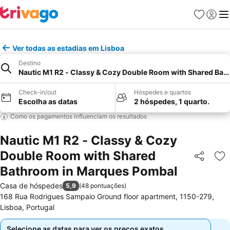
Favoritos
Iniciar
Me
Ver todas as estadias em Lisboa
Destino
Nautic M1 R2 - Classy & Cozy Double Room with Shared Ba
Check-in/out
Hóspedes e quartos
Escolha as datas
2 hóspedes, 1 quarto.
Como os pagamentos influenciam os resultados
Nautic M1 R2 - Classy & Cozy
Double Room with Shared
Partilhar
Ad
Bathroom in Marques Pombal
Casa de hóspedes
5,9
(
48 pontuações
)
168 Rua Rodrigues Sampaio Ground floor apartment, 1150-279,
Lisboa, Portugal
Selecione as datas para ver os preços exatos.
Selecione as datas para ver os preços exatos.