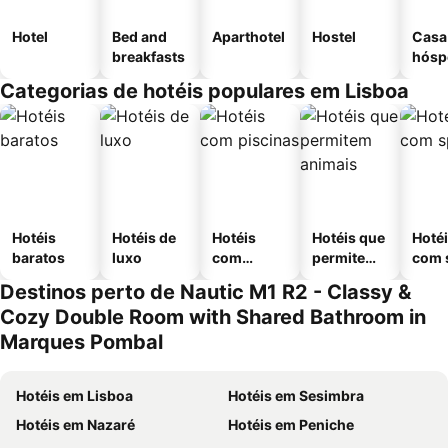
Hotel
Bed and
Aparthotel
Hostel
Casa
breakfasts
hósp
Categorias de hotéis populares em Lisboa
Hotéis
Hotéis de
Hotéis
Hotéis que
Hoté
baratos
luxo
com
permitem
com 
piscinas
animais
Destinos perto de Nautic M1 R2 - Classy &
Cozy Double Room with Shared Bathroom in
Marques Pombal
Hotéis em Lisboa
Hotéis em Sesimbra
Hotéis em Nazaré
Hotéis em Peniche