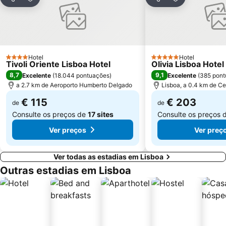
Coliseu dos Recreios
Praia da Ribeira do Cavalo
Partilhar
Adicionar aos favoritos
Partilhar
Adicionar aos
Galapinhos Beach
Praça do Comércio
Hotel
Hotel
4 Estrelas
5 Estrelas
Tivoli Oriente Lisboa Hotel
Olivia Lisboa Hote
8,7
9,1
Excelente
(
18.044 pontuações
)
Excelente
(
385 pont
a 2.7 km de Aeroporto Humberto Delgado
Lisboa, a 0.4 km de Ce
€ 115
€ 203
de
de
Consulte os preços de
17 sites
Consulte os preços 
Ver preços
Ver preç
Ver todas as estadias em Lisboa
Outras estadias em Lisboa