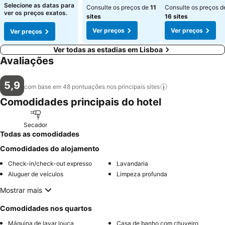
Selecione as datas para
Consulte os preços de
11
Consulte os preços d
ver os preços exatos.
sites
16 sites
Ver preços
Ver preços
Ver preços
Ver todas as estadias em Lisboa
Avaliações
5,9
com base em 48 pontuações nos principais
sites
Comodidades principais do hotel
Secador
Todas as comodidades
Comodidades do alojamento
Check-in/check-out expresso
Lavandaria
Aluguer de veículos
Limpeza profunda
Mostrar mais
Comodidades nos quartos
Máquina de lavar louça
Casa de banho com chuveiro