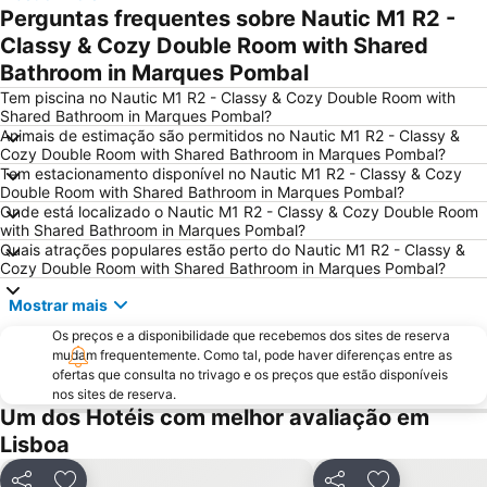
Perguntas frequentes sobre Nautic M1 R2 -
Praia das Azenhas do Mar
Estação de Caminhos de Ferro de Sete Rios
Classy & Cozy Double Room with Shared
Belém
Avenida da Liberdade
Bathroom in Marques Pombal
da Figueirinha
Marquês de Pombal
Tem piscina no Nautic M1 R2 - Classy & Cozy Double Room with
Estádio do Restelo
Praia das Maçãs
Shared Bathroom in Marques Pombal?
Animais de estimação são permitidos no Nautic M1 R2 - Classy &
Fonte da Telha
Praia Tróia Mar
Cozy Double Room with Shared Bathroom in Marques Pombal?
Praia da Ericeira
Parque Natural da Arrabida
Tem estacionamento disponível no Nautic M1 R2 - Classy & Cozy
Double Room with Shared Bathroom in Marques Pombal?
Campo Grande
Lagoa de Albufeira
Onde está localizado o Nautic M1 R2 - Classy & Cozy Double Room
with Shared Bathroom in Marques Pombal?
do Ouro Sesimbra
Tróia Beach
Quais atrações populares estão perto do Nautic M1 R2 - Classy &
Alcântara
Oceanário de Lisboa
Cozy Double Room with Shared Bathroom in Marques Pombal?
Praia da Caparica
Chiado
Mostrar mais
Fundaçao Champalimaud
Alvalade
Os preços e a disponibilidade que recebemos dos sites de reserva
mudam frequentemente. Como tal, pode haver diferenças entre as
Praça do Rossio
Gare do Oriente
ofertas que consulta no trivago e os preços que estão disponíveis
Centro Comercial Vasco da Gama
Centro Colombo
nos sites de reserva.
Um dos Hotéis com melhor avaliação em
Estádio José Alvalade
Wonderland Lisboa
Lisboa
Algés Beach
Lumiar