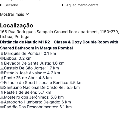
Secador
Aquecimento central
Mostrar mais
Localização
168 Rua Rodrigues Sampaio Ground floor apartment, 1150-279,
Lisboa, Portugal
Distância de Nautic M1 R2 - Classy & Cozy Double Room with
Shared Bathroom in Marques Pombal
Marquês de Pombal
:
0.1
km
Lisboa
:
0.2
km
Elevador De Santa Justa
:
1.6
km
Castelo De São Jorge
:
1.7
km
Estádio José Alvalade
:
4.2
km
Ponte 25 de Abril
:
4.3
km
Estádio do Sport Lisboa e Benfica
:
4.5
km
Santuário Nacional De Cristo Rei
:
5.5
km
Pastéis de Belém
:
5.7
km
Mosteiro dos Jerónimos
:
5.8
km
Aeroporto Humberto Delgado
:
6
km
Padrão Dos Descobrimentos
:
6.1
km