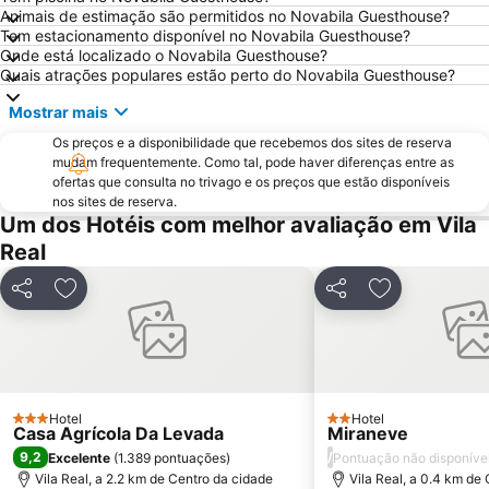
Paróquia São Miguel das Caldas de Vizela
Núcleo Ferroviário de Arco de Baúlhe
Animais de estimação são permitidos no Novabila Guesthouse?
Tem estacionamento disponível no Novabila Guesthouse?
Nossa Senhora do Carmo da Penha
Vila da Longra
Onde está localizado o Novabila Guesthouse?
Santuário de Nossa Senhora da Graça
Praia Fluvial da Folgosa
Quais atrações populares estão perto do Novabila Guesthouse?
Santuário da Nossa Senhora do Porto de Ave
Convento e Igreja de São Gonçalo
Mostrar mais
Estádio D. Afonso Henriques
Praia Fluvial de Fornelos
Os preços e a disponibilidade que recebemos dos sites de reserva
Solar do Vinho do Porto
Praia de Cepães
mudam frequentemente. Como tal, pode haver diferenças entre as
ofertas que consulta no trivago e os preços que estão disponíveis
Dolce Vita Douro
Aeródromo de Vila Real
nos sites de reserva.
Um dos Hotéis com melhor avaliação em Vila
Caldas de Carlão
Palácio Vila Flor
Real
Miradouro de São Leonardo da Galafura
Rua de Santa María
Praça Santiago
Paço dos Duques de Bragança
Partilhar
Adicionar aos favoritos
Partilhar
Adicionar aos
Santuário de Santo António de Mixões da Serra
Praça Toural
Negreiros e Guaranis
Igreja de São Paulo ou Capela Nova
Museu e Centro Interpretativo do Linho
Busto de Martins Sarmento
Hotel
Hotel
3 Estrelas
2 Estrelas
Casa Agrícola Da Levada
Miraneve
9,2
/
Excelente
(
1.389 pontuações
)
Pontuação não disponíve
Vila Real, a 2.2 km de Centro da cidade
Vila Real, a 0.4 km de