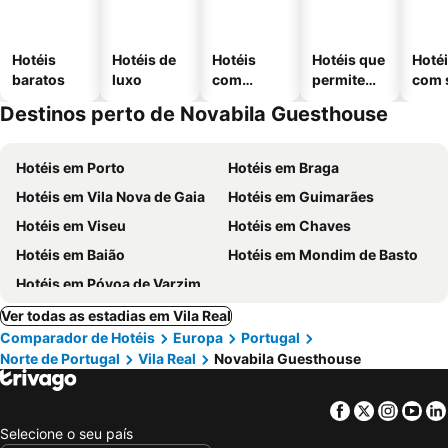
Hotéis
Hotéis de
Hotéis
Hotéis que
Hoté
baratos
luxo
com
permitem
com 
piscinas
animais
Destinos perto de Novabila Guesthouse
Hotéis em Porto
Hotéis em Braga
Hotéis em Vila Nova de Gaia
Hotéis em Guimarães
Hotéis em Viseu
Hotéis em Chaves
Hotéis em Baião
Hotéis em Mondim de Basto
Hotéis em Póvoa de Varzim
Ver todas as estadias em Vila Real
Comparador de Hotéis
Europa
Portugal
Norte de Portugal
Vila Real
Novabila Guesthouse
Facebook
Twitter
Insta
Yo
Selecione o seu país