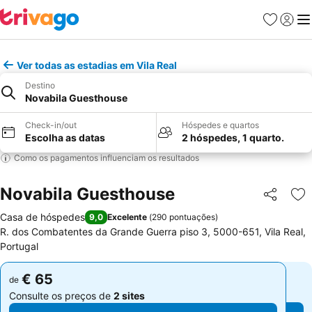
Favoritos
Iniciar
Me
Ver todas as estadias em Vila Real
Destino
Novabila Guesthouse
Check-in/out
Hóspedes e quartos
Escolha as datas
2 hóspedes, 1 quarto.
Como os pagamentos influenciam os resultados
Novabila Guesthouse
Partilhar
Ad
Casa de hóspedes
9,0
Excelente
(
290 pontuações
)
R. dos Combatentes da Grande Guerra piso 3, 5000-651, Vila Real,
Portugal
€ 65
€ 65
de
de
Consulte os preços de
2 sites
Consulte os preços de
2 sites