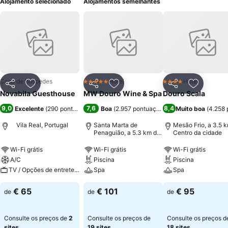
Alojamento selecionado
Alojamentos semelhantes
Casa de hóspedes
Hotel
Hotel
5 Estrelas
4 Estrelas
Partilhar
Adicionar aos favoritos
Partilhar
Adicionar aos favoritos
Partilhar
Adicionar
Novabila Guesthouse
MW Douro Wine & Spa
Douro Scala
9,0
7,6
8,4
Excelente
(
290 pontuações
)
Boa
(
2.957 pontuações
)
Muito boa
(
4.258 
Vila Real, Portugal
Santa Marta de
Mesão Frio, a 3.5 
Penaguião, a 5.3 km de
Centro da cidade
Centro da cidade
Wi-Fi grátis
Wi-Fi grátis
Wi-Fi grátis
A/C
Piscina
Piscina
TV / Opções de entretenimento
Spa
Spa
€ 65
€ 101
€ 95
de
de
de
Consulte os preços de
2
Consulte os preços de
Consulte os preços d
sites
19 sites
18 sites