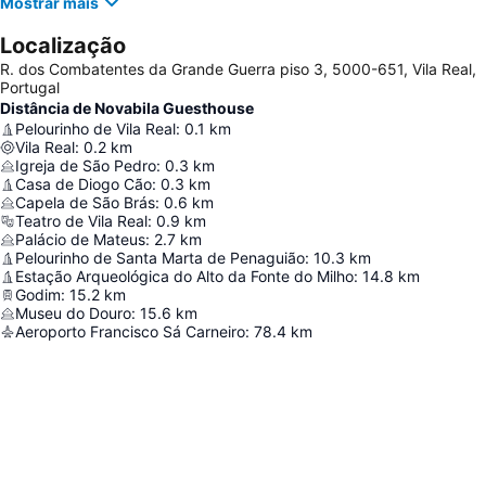
Mostrar mais
Localização
R. dos Combatentes da Grande Guerra piso 3, 5000-651, Vila Real,
Portugal
Distância de Novabila Guesthouse
Pelourinho de Vila Real
:
0.1
km
Vila Real
:
0.2
km
Igreja de São Pedro
:
0.3
km
Casa de Diogo Cão
:
0.3
km
Capela de São Brás
:
0.6
km
Teatro de Vila Real
:
0.9
km
Palácio de Mateus
:
2.7
km
Pelourinho de Santa Marta de Penaguião
:
10.3
km
Estação Arqueológica do Alto da Fonte do Milho
:
14.8
km
Godim
:
15.2
km
Museu do Douro
:
15.6
km
Aeroporto Francisco Sá Carneiro
:
78.4
km