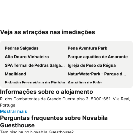
Veja as atrações nas imediações
Ampliar mapa
Pedras Salgadas
Pena Aventura Park
Alto Douro Vinhateiro
Parque aquático de Amarante
SPA Termal de Pedras Salgadas
Igreja de Peso da Régua
Magikland
NaturWaterPark - Parque de Diversões do Douro
Estação Ferroviária do Pinhão
Aquático de Fafe
Informações sobre o alojamento
Centro Histórico de Guimarães
Azurara Parque Aventura
R. dos Combatentes da Grande Guerra piso 3, 5000-651, Vila Real,
Albufeira do Ermal
Estação Ferroviária de Régua
Portugal
Igreja Matriz da Lixa
Ponte e Torre de Ucanha
Mostrar mais
Perguntas frequentes sobre Novabila
Cascata de Fisgas de Ermelo
Parque Natural do Alvão
Guesthouse
Castelo de Lamego
Castelo de Guimarães
Tem piscina no Novabila Guesthouse?