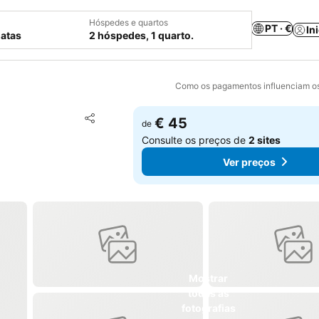
Hóspedes e quartos
PT · €
In
datas
2 hóspedes, 1 quarto.
Como os pagamentos influenciam os
Adicionar aos favoritos
€ 45
de
Partilhar
Consulte os preços de
2 sites
Ver preços