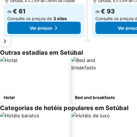
Setúbal, a 0.2 km de Centro da cidade
Setúbal, a 0.5 km de C
€ 61
€ 93
de
de
Consulte os preços de
3 sites
Consulte os preços 
Ver preços
Ver preç
Outras estadias em Setúbal
Hotel
Bed and breakfasts
Categorias de hotéis populares em Setúbal