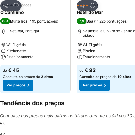
Adicionar aos favoritos
Adicionar aos favor
Casa de hóspedes
Hotel
4 Estrelas
Partilhar
Partilhar
O Cantinho
Hotel do Mar
8,3
7,9
Muito boa
(
495 pontuações
)
Boa
(
11.225 pontuações
)
Setúbal, Portugal
Sesimbra, a 0.5 km de Centro 
cidade
Wi-Fi grátis
Wi-Fi grátis
Kitchenette
Piscina
Estacionamento
Estacionamento
Ver preços
Ver preços
€ 45
€ 83
de
de
Consulte os preços de
2 sites
Consulte os preços de
19 sites
Ver preços
Ver preços
Tendência dos preços
Com base nos preços mais baixos no trivago durante os últimos 30 
€ 0
€ 0