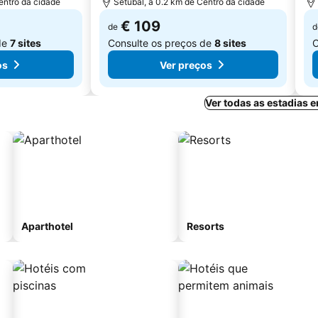
entro da cidade
Setúbal, a 0.2 km de Centro da cidade
€ 109
de
d
de
7 sites
Consulte os preços de
8 sites
C
os
Ver preços
Ver todas as estadias 
Aparthotel
Resorts