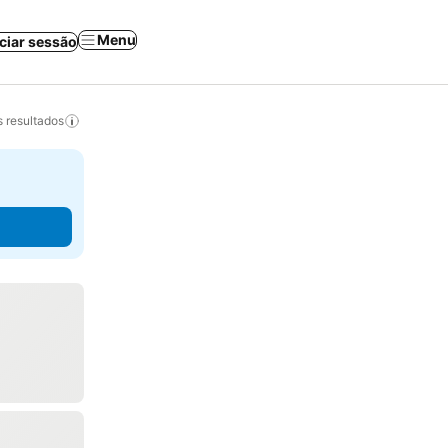
Menu
iciar sessão
 resultados