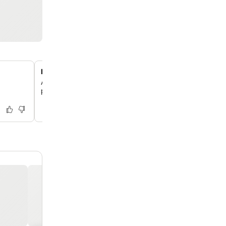
Perto do Montado Golf
Acesse o Montado Golf, que fica a cerca de 17 km, uma
para quem gosta de golfe.