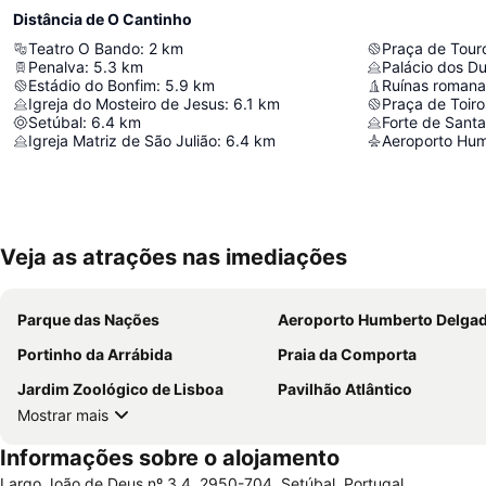
Distância de O Cantinho
Teatro O Bando
:
2
km
Praça de Tour
Penalva
:
5.3
km
Palácio dos D
Estádio do Bonfim
:
5.9
km
Ruínas romana
Igreja do Mosteiro de Jesus
:
6.1
km
Praça de Toir
Setúbal
:
6.4
km
Forte de Santa
Igreja Matriz de São Julião
:
6.4
km
Aeroporto Hu
Veja as atrações nas imediações
Parque das Nações
Aeroporto Humberto Delga
Portinho da Arrábida
Praia da Comporta
Jardim Zoológico de Lisboa
Pavilhão Atlântico
Mostrar mais
Informações sobre o alojamento
Largo João de Deus nº 3,4, 2950-704, Setúbal, Portugal