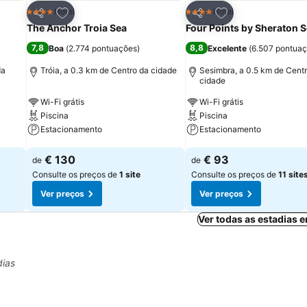
itos
Adicionar aos favoritos
Adicionar aos fav
Hotel
Hotel
4 Estrelas
4 Estrelas
Partilhar
Partilhar
The Anchor Troia Sea
Four Points by Sheraton 
7,8
8,8
Boa
(
2.774 pontuações
)
Excelente
(
6.507 pontua
da
Tróia, a 0.3 km de Centro da cidade
Sesimbra, a 0.5 km de Cent
cidade
Wi-Fi grátis
Wi-Fi grátis
Piscina
Piscina
Estacionamento
Estacionamento
Ver preços
Ver preços
€ 130
€ 93
de
de
Consulte os preços de
1 site
Consulte os preços de
11 site
Ver preços
Ver preços
Ver todas as estadias 
dias