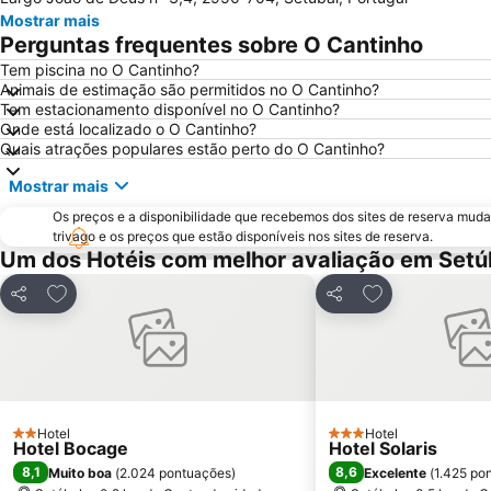
Mostrar mais
Perguntas frequentes sobre O Cantinho
Tem piscina no O Cantinho?
Animais de estimação são permitidos no O Cantinho?
Tem estacionamento disponível no O Cantinho?
Onde está localizado o O Cantinho?
Quais atrações populares estão perto do O Cantinho?
Mostrar mais
Os preços e a disponibilidade que recebemos dos sites de reserva muda
trivago e os preços que estão disponíveis nos sites de reserva.
Um dos Hotéis com melhor avaliação em Setú
Adicionar aos favoritos
Adicionar aos f
Partilhar
Partilhar
Hotel
Hotel
2 Estrelas
3 Estrelas
Hotel Bocage
Hotel Solaris
8,1
8,6
Muito boa
(
2.024 pontuações
)
Excelente
(
1.425 po