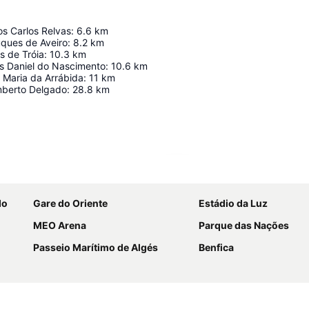
os Carlos Relvas
:
6.6
km
uques de Aveiro
:
8.2
km
s de Tróia
:
10.3
km
os Daniel do Nascimento
:
10.6
km
 Maria da Arrábida
:
11
km
mberto Delgado
:
28.8
km
Ampliar mapa
do
Gare do Oriente
Estádio da Luz
MEO Arena
Parque das Nações
Passeio Marítimo de Algés
Benfica