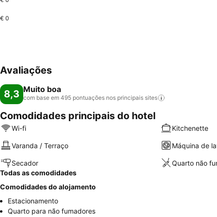
€ 0
Avaliações
Muito boa
8,3
com base em 495 pontuações nos principais
sites
Comodidades principais do hotel
Wi-fi
Kitchenette
Varanda / Terraço
Máquina de la
Secador
Quarto não f
Todas as comodidades
Comodidades do alojamento
Estacionamento
Quarto para não fumadores