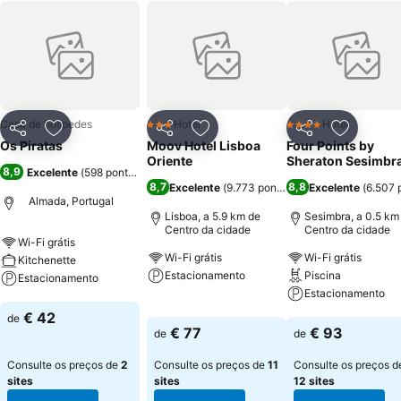
Casa de hóspedes
Hotel
Hotel
3 Estrelas
4 Estrelas
Partilhar
Adicionar aos favoritos
Partilhar
Adicionar aos favoritos
Partilhar
Adicionar
Os Piratas
Moov Hotel Lisboa
Four Points by
Oriente
Sheraton Sesimbr
8,9
Excelente
(
598 pontuações
)
8,7
8,8
Excelente
(
9.773 pontuações
Excelente
)
(
6.507 
Almada, Portugal
Lisboa, a 5.9 km de
Sesimbra, a 0.5 km
Centro da cidade
Centro da cidade
Wi-Fi grátis
Wi-Fi grátis
Wi-Fi grátis
Kitchenette
Estacionamento
Piscina
Estacionamento
Estacionamento
Ver preços
Ver preços
€ 42
de
Ver preços
€ 77
€ 93
de
de
Consulte os preços de
2
Consulte os preços de
11
Consulte os preços d
sites
sites
12 sites