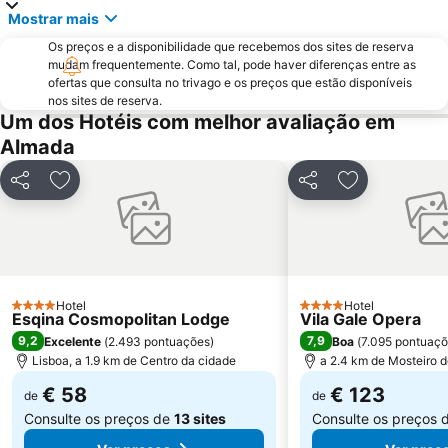
Mostrar mais
Praia Tróia Mar
Praia da Ericeira
Os preços e a disponibilidade que recebemos dos sites de reserva
Parque Natural da Arrabida
Campo Grande
mudam frequentemente. Como tal, pode haver diferenças entre as
Lagoa de Albufeira
do Ouro Sesimbra
ofertas que consulta no trivago e os preços que estão disponíveis
nos sites de reserva.
Tróia Beach
Alcântara
Um dos Hotéis com melhor avaliação em
Oceanário de Lisboa
Praia da Caparica
Almada
Chiado
Fundaçao Champalimaud
Partilhar
Adicionar aos favoritos
Partilhar
Adicionar aos
Alvalade
Praça do Rossio
Gare do Oriente
Centro Comercial Vasco da Gama
Centro Colombo
Estádio José Alvalade
Wonderland Lisboa
Algés Beach
Hotel
Hotel
4 Estrelas
Lumiar
Coliseu dos Recreios
4 Estrelas
Esqina Cosmopolitan Lodge
Vila Gale Opera
9,2
7,9
Excelente
(
2.493 pontuações
)
Boa
(
7.095 pontuaç
Praia da Ribeira do Cavalo
Galapinhos Beach
Lisboa, a 1.9 km de Centro da cidade
a 2.4 km de Mosteiro 
Praça do Comércio
Telheiras
€ 58
€ 123
de
de
Consulte os preços de
13 sites
Consulte os preços 