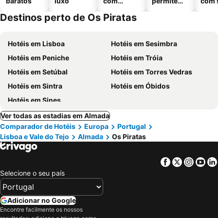
baratos
luxo
com
permitem
com 
piscinas
animais
Destinos perto de Os Piratas
Hotéis em Lisboa
Hotéis em Sesimbra
Hotéis em Peniche
Hotéis em Tróia
Hotéis em Setúbal
Hotéis em Torres Vedras
Hotéis em Sintra
Hotéis em Óbidos
Hotéis em Sines
Ver todas as estadias em Almada
Comparador de Hotéis
Europa
Portugal
Lisboa e Vale do Tejo
Almada
Os Piratas
Facebook
Twitter
Insta
Yo
Selecione o seu país
Adicionar no Google
Encontre facilmente os nossos