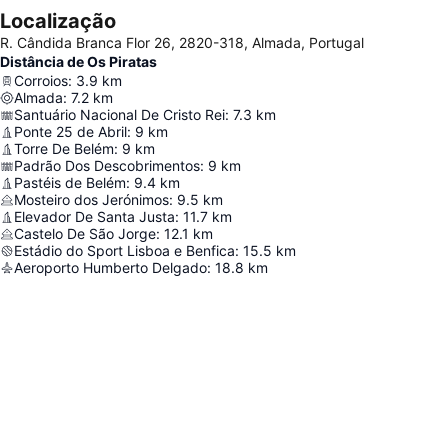
Localização
R. Cândida Branca Flor 26, 2820-318, Almada, Portugal
Distância de Os Piratas
Corroios
:
3.9
km
Almada
:
7.2
km
Santuário Nacional De Cristo Rei
:
7.3
km
Ponte 25 de Abril
:
9
km
Torre De Belém
:
9
km
Padrão Dos Descobrimentos
:
9
km
Pastéis de Belém
:
9.4
km
Mosteiro dos Jerónimos
:
9.5
km
Elevador De Santa Justa
:
11.7
km
Castelo De São Jorge
:
12.1
km
Estádio do Sport Lisboa e Benfica
:
15.5
km
Aeroporto Humberto Delgado
:
18.8
km