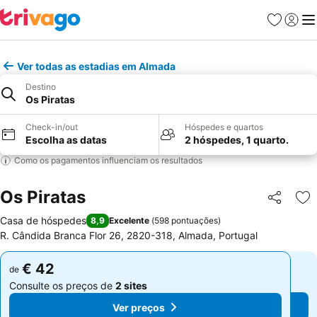
Favoritos
Iniciar
Me
Ver todas as estadias em Almada
Destino
Os Piratas
Check-in/out
Hóspedes e quartos
Escolha as datas
2 hóspedes, 1 quarto.
Como os pagamentos influenciam os resultados
Os Piratas
Partilhar
Ad
Casa de hóspedes
8,9
Excelente
(
598 pontuações
)
R. Cândida Branca Flor 26, 2820-318, Almada, Portugal
€ 42
€ 42
de
de
Consulte os preços de
2 sites
Consulte os preços de
2 sites
Ver preços
Ver preços