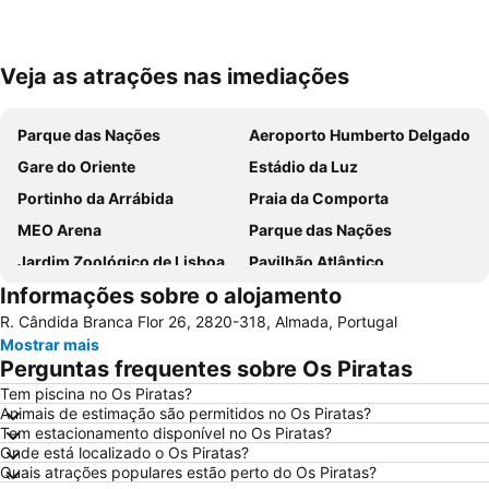
Veja as atrações nas imediações
Ampliar mapa
Parque das Nações
Aeroporto Humberto Delgado
Gare do Oriente
Estádio da Luz
Portinho da Arrábida
Praia da Comporta
MEO Arena
Parque das Nações
Jardim Zoológico de Lisboa
Pavilhão Atlântico
Informações sobre o alojamento
Passeio Marítimo de Algés
Benfica
R. Cândida Branca Flor 26, 2820-318, Almada, Portugal
Baixa de Lisboa
Parque Eduardo VII
Mostrar mais
Praça de Touros de Campo Pequeno
Praia das Azenhas do Mar
Perguntas frequentes sobre Os Piratas
Estação de Caminhos de Ferro de Sete Rios
Belém
Tem piscina no Os Piratas?
Animais de estimação são permitidos no Os Piratas?
Avenida da Liberdade
da Figueirinha
Tem estacionamento disponível no Os Piratas?
Marquês de Pombal
Estádio do Restelo
Onde está localizado o Os Piratas?
Quais atrações populares estão perto do Os Piratas?
Praia das Maçãs
Fonte da Telha