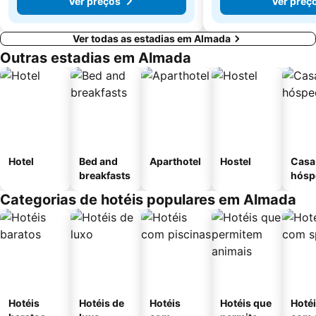
Ver preços
Ver preç
Ver todas as estadias em Almada
Outras estadias em Almada
Hotel
Bed and
Aparthotel
Hostel
Casa
breakfasts
hósp
Categorias de hotéis populares em Almada
Hotéis
Hotéis de
Hotéis
Hotéis que
Hoté