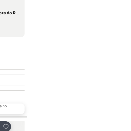
io de Fátima
a no
Adicionar aos favoritos
tilhar