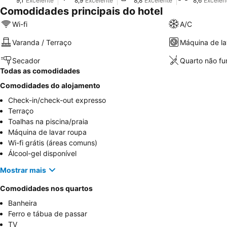
9,1
Excelente
8,9
Excelente
8,8
Excelente
8,6
Excelen
Comodidades principais do hotel
Wi-fi
A/C
Varanda / Terraço
Máquina de la
Secador
Quarto não f
Todas as comodidades
Comodidades do alojamento
Check-in/check-out expresso
Terraço
Toalhas na piscina/praia
Máquina de lavar roupa
Wi-fi grátis (áreas comuns)
Álcool-gel disponível
Mostrar mais
Comodidades nos quartos
Banheira
Ferro e tábua de passar
TV