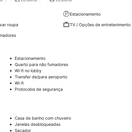
te
8,5
Excelente
8,8
Excelente
Estacionamento
var roupa
TV / Opções de entretenimento
umadores
Estacionamento
Quarto para não fumadores
Wi-fi no lobby
Transfer de/para aeroporto
Wi-fi
Protocolos de segurança
Casa de banho com chuveiro
Janelas desbloqueadas
Secador