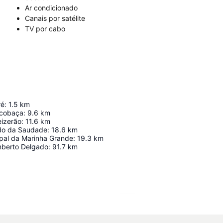
Ar condicionado
Canais por satélite
TV por cabo
ré
:
1.5
km
lcobaça
:
9.6
km
eizerão
:
11.6
km
do da Saudade
:
18.6
km
ipal da Marinha Grande
:
19.3
km
mberto Delgado
:
91.7
km
Ampliar mapa