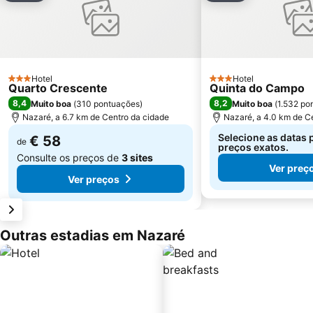
Hotel
Hotel
3 Estrelas
3 Estrelas
Quarto Crescente
Quinta do Campo
8,4
8,2
Muito boa
(
310 pontuações
)
Muito boa
(
1.532 po
Nazaré, a 6.7 km de Centro da cidade
Nazaré, a 4.0 km de C
Selecione as datas 
€ 58
de
preços exatos.
Consulte os preços de
3 sites
Ver preç
Ver preços
Outras estadias em Nazaré