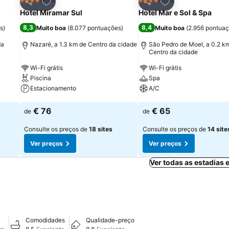
itos
Adicionar aos favoritos
Adicionar aos fav
Hotel
Hotel
4 Estrelas
4 Estrelas
Partilhar
Partilhar
Hotel Miramar Sul
Hotel Mar e Sol & Spa
8,3
8,4
s
)
Muito boa
(
8.077 pontuações
)
Muito boa
(
2.956 pontua
da
Nazaré, a 1.3 km de Centro da cidade
São Pedro de Moel, a 0.2 k
Centro da cidade
Wi-Fi grátis
Wi-Fi grátis
Piscina
Spa
Estacionamento
A/C
Ver preços
Ver preços
€ 76
€ 65
de
de
Consulte os preços de
18 sites
Consulte os preços de
14 site
Ver preços
Ver preços
Ver todas as estadias
Comodidades
Qualidade-preço