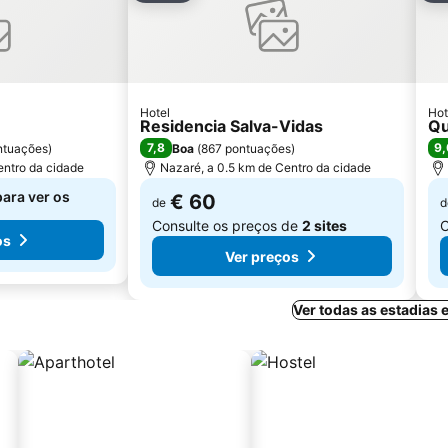
Hotel
Hot
Residencia Salva-Vidas
Qu
7,8
9,
ntuações
)
Boa
(
867 pontuações
)
entro da cidade
Nazaré, a 0.5 km de Centro da cidade
para ver os
€ 60
de
d
Consulte os preços de
2 sites
C
os
Ver preços
Ver todas as estadias