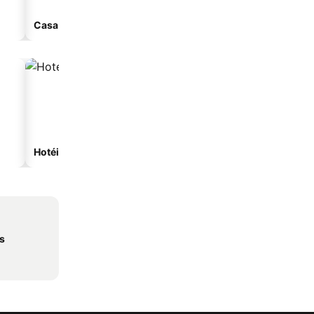
Casa de hóspedes
Aparthotel
Hotéis na praia
Hotéis com estacionam
s