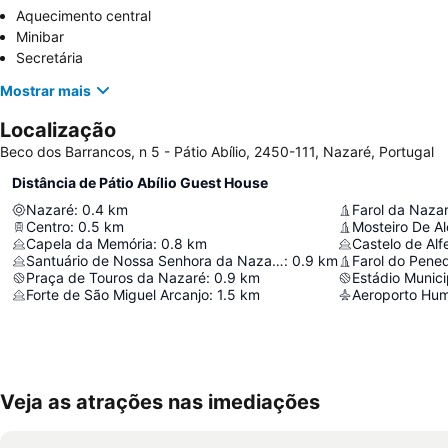
Aquecimento central
Minibar
Secretária
Mostrar mais
Localização
Beco dos Barrancos, n 5 - Pátio Abílio, 2450-111, Nazaré, Portugal
Distância de Pátio Abílio Guest House
Nazaré
:
0.4
km
Farol da Naza
Centro
:
0.5
km
Mosteiro De A
Capela da Memória
:
0.8
km
Castelo de Alf
Santuário de Nossa Senhora da Nazaré
:
0.9
km
Farol do Pene
Praça de Touros da Nazaré
:
0.9
km
Estádio Munic
Forte de São Miguel Arcanjo
:
1.5
km
Aeroporto Hu
Veja as atrações nas imediações