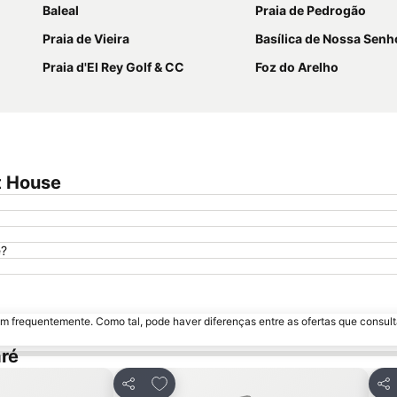
Baleal
Praia de Pedrogão
Praia de Vieira
Basílica de Nossa Senhora do Rosár
Praia d'El Rey Golf & CC
Foz do Arelho
t House
e?
m frequentemente. Como tal, pode haver diferenças entre as ofertas que consult
ré
avoritos
Adicionar aos favoritos
Partilhar
Par