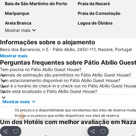
Baía de São Martinho do Porto
Praia da Nazaré
Mariparque
Praia da Consolação
Areia Branca
Lagoa de Óbidos
Mostrar mais
Informações sobre o alojamento
Beco dos Barrancos, n 5 - Pátio Abílio, 2450-111, Nazaré, Portugal
Mostrar mais
Perguntas frequentes sobre Pátio Abílio Gues
Tem piscina no Pátio Abílio Guest House?
Animais de estimação são permitidos no Pátio Abílio Guest House?
Tem estacionamento disponível no Pátio Abílio Guest House?
Qual é o horário de check-in e check-out no Pátio Abílio Guest Hous
Onde está localizado o Pátio Abílio Guest House?
Mostrar mais
Os preços e a disponibilidade que recebemos dos sites de reserva muda
trivago e os preços que estão disponíveis nos sites de reserva.
Um dos Hotéis com melhor avaliação em Naza
Adicionar aos favoritos
Adicionar aos f
Partilhar
Partilhar