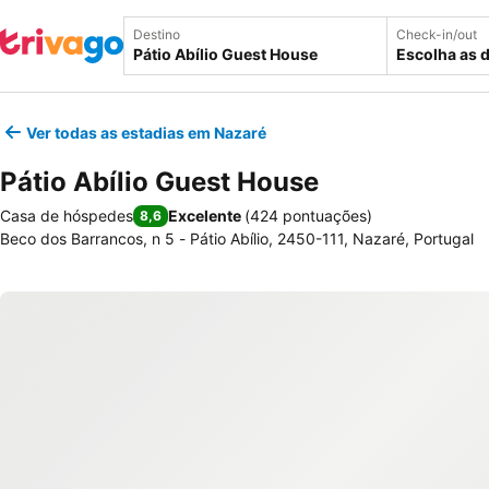
Destino
Check-in/out
Escolha as 
Ver todas as estadias em Nazaré
Pátio Abílio Guest House
Casa de hóspedes
Excelente
(
424 pontuações
)
8,6
Beco dos Barrancos, n 5 - Pátio Abílio, 2450-111, Nazaré, Portugal