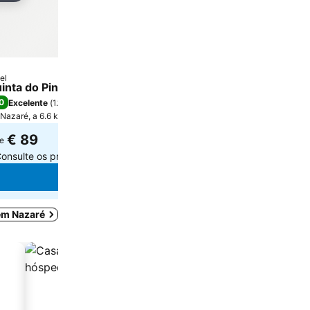
el
inta do Pinheiro Hotel E Eventos by Grupo Quinta dos La
0
Excelente
(
1.137 pontuações
)
Nazaré, a 6.6 km de Centro da cidade
€ 89
e
onsulte os preços de
3 sites
Ver preços
 em Nazaré