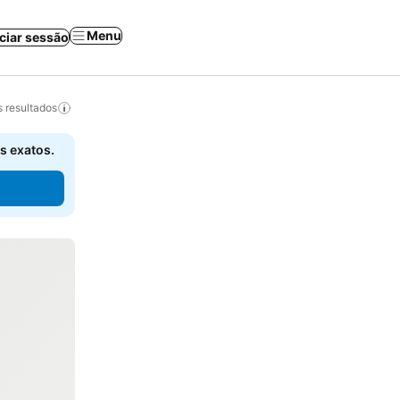
Menu
iciar sessão
 resultados
s exatos.