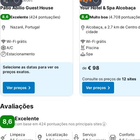
Adicionar aos favoritos
Adicionar aos favor
Casa de hóspedes
Hotel
4 Estrelas
Partilhar
Partilhar
Pátio Abílio Guest House
Your Hotel & Spa Alcobaça
8,6
8,4
Excelente
(
424 pontuações
)
Muito boa
(
4.708 pontuaçõe
Nazaré, Portugal
Alcobaça, a 2.7 km de Centro 
cidade
Wi-Fi grátis
Wi-Fi grátis
A/C
Piscina
Estacionamento
Spa
Ver preços
Ver preços
Selecione as datas para ver os
€ 98
de
preços exatos.
Consulte os preços de
12 sites
Ver preços
Ver preços
Avaliações
Excelente
8,6
com base em 424 pontuações nos principais
sites
Limpeza
Localização
Serviço
Conforto