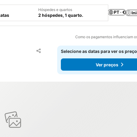
Hóspedes e quartos
PT · €
In
datas
2 hóspedes, 1 quarto.
Como os pagamentos influenciam os
Adicionar aos favoritos
Selecione as datas para ver os preço
Partilhar
Ver preços