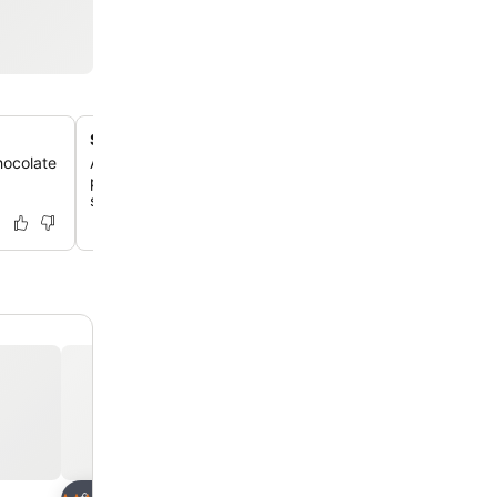
Serviço diário de limpeza de quartos
hocolate
Aproveite a limpeza diária do quarto e toalhas frescas, 
proporcionam uma experiência semelhante à de um hote
sua estadia.