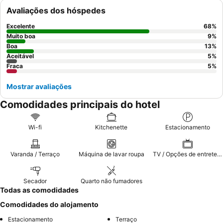
Avaliações dos hóspedes
Excelente
68
%
Muito boa
9
%
Boa
13
%
Aceitável
5
%
Fraca
5
%
Mostrar avaliações
Comodidades principais do hotel
Wi-fi
Kitchenette
Estacionamento
Varanda / Terraço
Máquina de lavar roupa
TV / Opções de entretenimento
Secador
Quarto não fumadores
Todas as comodidades
Comodidades do alojamento
Estacionamento
Terraço