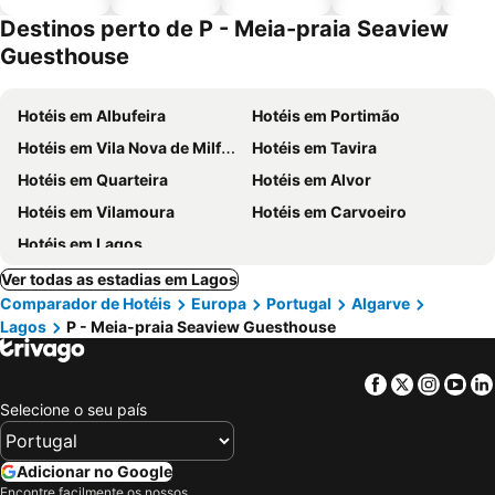
piscinas
animais
Destinos perto de P - Meia-praia Seaview
Guesthouse
Hotéis em Albufeira
Hotéis em Portimão
Hotéis em Vila Nova de Milfontes
Hotéis em Tavira
Hotéis em Quarteira
Hotéis em Alvor
Hotéis em Vilamoura
Hotéis em Carvoeiro
Hotéis em Lagos
Ver todas as estadias em Lagos
Comparador de Hotéis
Europa
Portugal
Algarve
Lagos
P - Meia-praia Seaview Guesthouse
Facebook
Twitter
Insta
Yo
Selecione o seu país
Adicionar no Google
Encontre facilmente os nossos