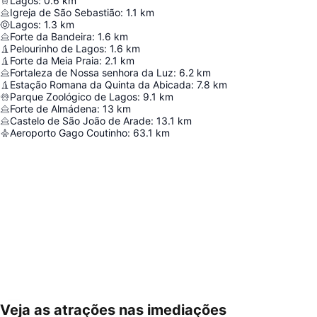
Lagos
:
0.6
km
Igreja de São Sebastião
:
1.1
km
Lagos
:
1.3
km
Forte da Bandeira
:
1.6
km
Pelourinho de Lagos
:
1.6
km
Forte da Meia Praia
:
2.1
km
Fortaleza de Nossa senhora da Luz
:
6.2
km
Estação Romana da Quinta da Abicada
:
7.8
km
Parque Zoológico de Lagos
:
9.1
km
Forte de Almádena
:
13
km
Castelo de São João de Arade
:
13.1
km
Aeroporto Gago Coutinho
:
63.1
km
Veja as atrações nas imediações