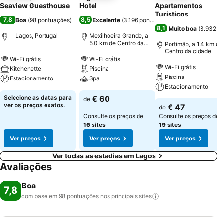
Seaview Guesthouse
Hotel
Apartamentos
Turisticos
7,8
8,5
Boa
(
98 pontuações
)
Excelente
(
3.196 pontuações
)
8,1
Muito boa
(
3.932
Lagos, Portugal
Mexilhoeira Grande, a
5.0 km de Centro da
Portimão, a 1.4 km 
cidade
Centro da cidade
Wi-Fi grátis
Wi-Fi grátis
Wi-Fi grátis
Kitchenette
Piscina
Piscina
Estacionamento
Spa
Estacionamento
Selecione as datas para
€ 60
de
ver os preços exatos.
€ 47
de
Consulte os preços de
Consulte os preços d
16 sites
19 sites
Ver preços
Ver preços
Ver preços
Ver todas as estadias em Lagos
Avaliações
Boa
7,8
com base em 98 pontuações nos principais
sites