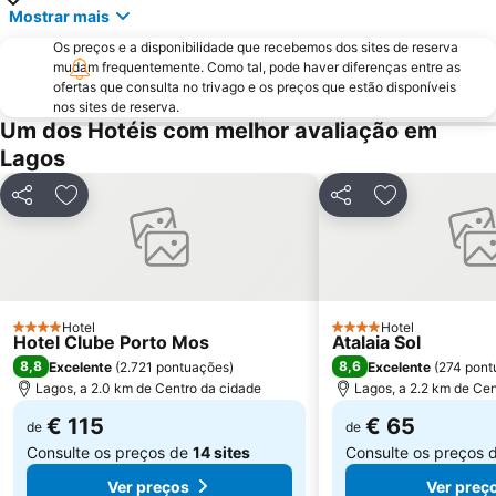
Praia Dona Ana
Do Alvor
Mostrar mais
Ferreiras
Aqualand Algarve
Os preços e a disponibilidade que recebemos dos sites de reserva
Baiona Beach
Prainha
mudam frequentemente. Como tal, pode haver diferenças entre as
ofertas que consulta no trivago e os preços que estão disponíveis
do Monte Clérigo
Areias de São João
nos sites de reserva.
Um dos Hotéis com melhor avaliação em
Praia do Burgau
Praia de Três Irmãos
Lagos
Praia de Porto de Mós
Praia da Salema
Marina de Lagos
Sesmarias
Partilhar
Adicionar aos favoritos
Partilhar
Adicionar aos
Aveiros
Paderne
Carvoeiro
Praia Maria Luísa
Vale De Parra
Galé Leste
Praia da Samouqueira
Quinta da Balaia
Hotel
Hotel
4 Estrelas
4 Estrelas
Hotel Clube Porto Mos
Atalaia Sol
8,8
8,6
Excelente
(
2.721 pontuações
)
Excelente
(
274 pont
Lagos, a 2.0 km de Centro da cidade
Lagos, a 2.2 km de Cen
€ 115
€ 65
de
de
Consulte os preços de
14 sites
Consulte os preços 
Ver preços
Ver preç