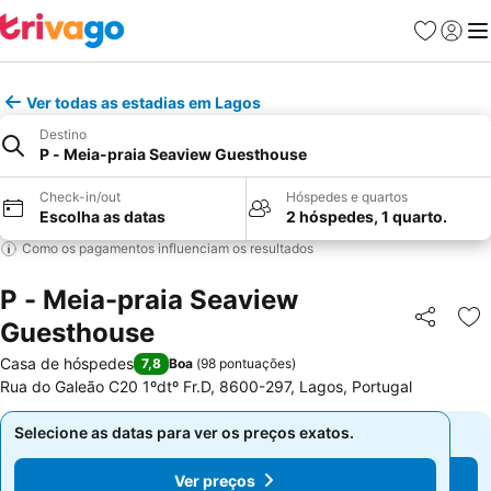
Favoritos
Iniciar
Me
Ver todas as estadias em Lagos
Destino
P - Meia-praia Seaview Guesthouse
Check-in/out
Hóspedes e quartos
Escolha as datas
2 hóspedes, 1 quarto.
Como os pagamentos influenciam os resultados
P - Meia-praia Seaview
Guesthouse
Partilhar
Ad
Casa de hóspedes
7,8
Boa
(
98 pontuações
)
Rua do Galeão C20 1ºdtº Fr.D, 8600-297, Lagos, Portugal
Selecione as datas para ver os preços exatos.
Selecione as datas para ver os preços exatos.
Ver preços
Ver preços