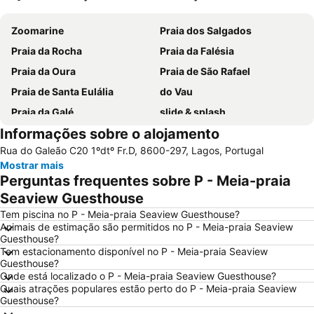
Ampliar mapa
Zoomarine
Praia dos Salgados
Praia da Rocha
Praia da Falésia
Praia da Oura
Praia de São Rafael
Praia de Santa Eulália
do Vau
Praia da Galé
slide & splash
Informações sobre o alojamento
Praia dos Pescadores
Autodrómo Internacional Algarve
Rua do Galeão C20 1ºdtº Fr.D, 8600-297, Lagos, Portugal
Carvalhal
Balaia Golf Village
Mostrar mais
de Armação de Pera
Meia Praia
Perguntas frequentes sobre P - Meia-praia
Aldeia das Açoteias
Praia da Zambujeira do Mar
Seaview Guesthouse
Praia de Odeceixe
Montechoro
Tem piscina no P - Meia-praia Seaview Guesthouse?
Animais de estimação são permitidos no P - Meia-praia Seaview
De Vilamoura
Marina de Portimão
Guesthouse?
Tem estacionamento disponível no P - Meia-praia Seaview
Olhos de Água
Praia do Carvoeiro
Guesthouse?
Praia da Arrifana
Inatel Beach
Onde está localizado o P - Meia-praia Seaview Guesthouse?
Quais atrações populares estão perto do P - Meia-praia Seaview
Marina de Albufeira
AlgarveShopping
Guesthouse?