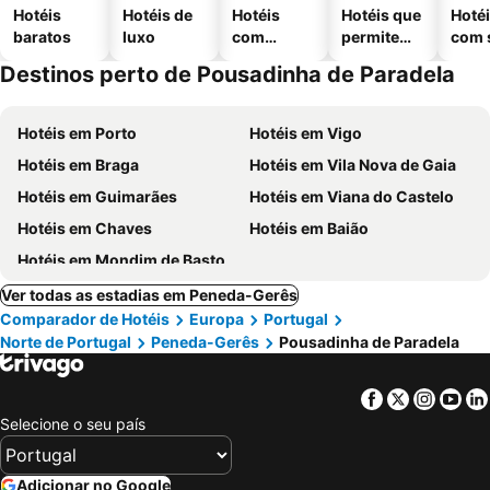
Hotéis
Hotéis de
Hotéis
Hotéis que
Hoté
baratos
luxo
com
permitem
com 
piscinas
animais
Destinos perto de Pousadinha de Paradela
Hotéis em Porto
Hotéis em Vigo
Hotéis em Braga
Hotéis em Vila Nova de Gaia
Hotéis em Guimarães
Hotéis em Viana do Castelo
Hotéis em Chaves
Hotéis em Baião
Hotéis em Mondim de Basto
Ver todas as estadias em Peneda-Gerês
Comparador de Hotéis
Europa
Portugal
Norte de Portugal
Peneda-Gerês
Pousadinha de Paradela
Facebook
Twitter
Insta
Yo
Selecione o seu país
Adicionar no Google