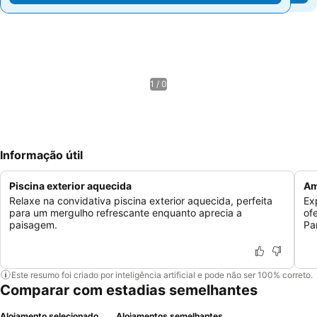
1 / 0
Informação útil
Piscina exterior aquecida
Am
Relaxe na convidativa piscina exterior aquecida, perfeita
Ex
para um mergulho refrescante enquanto aprecia a
of
paisagem.
Pa
Este resumo foi criado por inteligência artificial e pode não ser 100% correto.
Comparar com estadias semelhantes
Alojamento selecionado
Alojamentos semelhantes