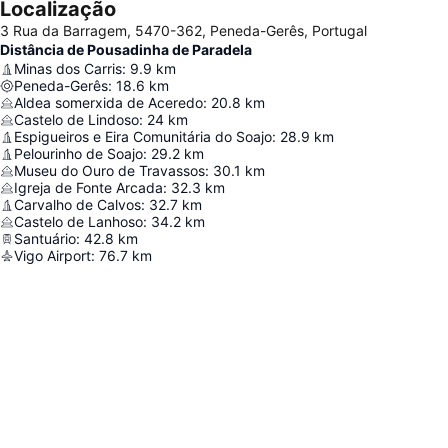
Localização
3 Rua da Barragem, 5470-362, Peneda-Gerês, Portugal
Distância de Pousadinha de Paradela
Minas dos Carris
:
9.9
km
Peneda-Gerês
:
18.6
km
Aldea somerxida de Aceredo
:
20.8
km
Castelo de Lindoso
:
24
km
Espigueiros e Eira Comunitária do Soajo
:
28.9
km
Pelourinho de Soajo
:
29.2
km
Museu do Ouro de Travassos
:
30.1
km
Igreja de Fonte Arcada
:
32.3
km
Carvalho de Calvos
:
32.7
km
Castelo de Lanhoso
:
34.2
km
Santuário
:
42.8
km
Vigo Airport
:
76.7
km