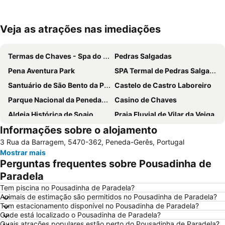
Veja as atrações nas imediações
Ampliar mapa
Termas de Chaves - Spa do Imperador
Pedras Salgadas
Pena Aventura Park
SPA Termal de Pedras Salgadas
Santuário de São Bento da Porta Aberta
Castelo de Castro Laboreiro
Parque Nacional da Peneda-Gerês
Casino de Chaves
Aldeia Histórica de Soajo
Praia Fluvial de Vilar da Veiga
Informações sobre o alojamento
Braga Parque
Estádio Municipal de Braga - Estádio AXA
3 Rua da Barragem, 5470-362, Peneda-Gerês, Portugal
Bom Jesus do Monte
Cascata do Tahiti - Ermida
Mostrar mais
Termas Romanas do Alto da Cividade
Estação de Caminhos de Ferro de Braga
Perguntas frequentes sobre Pousadinha de
Aquático de Fafe
Centro Histórico de Guimarães
Paradela
Lago dos Cisnes
DiverLanhoso
Tem piscina no Pousadinha de Paradela?
Animais de estimação são permitidos no Pousadinha de Paradela?
Minho Center
Albufeira do Ermal
Tem estacionamento disponível no Pousadinha de Paradela?
Onde está localizado o Pousadinha de Paradela?
Elevador do Bom Jesus do Monte
Santuário de Nossa Senhora da Peneda
Quais atrações populares estão perto do Pousadinha de Paradela?