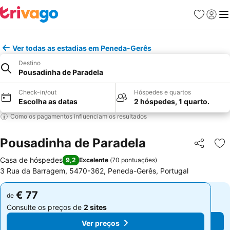
Favoritos
Iniciar
Me
Ver todas as estadias em Peneda-Gerês
Destino
Pousadinha de Paradela
Check-in/out
Hóspedes e quartos
Escolha as datas
2 hóspedes, 1 quarto.
Como os pagamentos influenciam os resultados
Pousadinha de Paradela
Partilhar
Ad
Casa de hóspedes
9,2
Excelente
(
70 pontuações
)
3 Rua da Barragem, 5470-362, Peneda-Gerês, Portugal
€ 77
€ 77
de
de
Consulte os preços de
2 sites
Consulte os preços de
2 sites
Ver preços
Ver preços