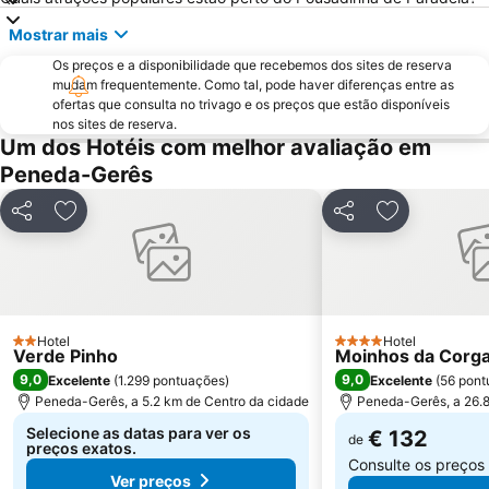
Parque Natural da Baixa Limia Serra do Xurés
Parque de Exposições de Braga
Mostrar mais
Fluvial de Adaúfe
Cascata de Fisgas de Ermelo
Os preços e a disponibilidade que recebemos dos sites de reserva
Parque Natural do Alvão
Barragem do Alto-Lindoso
mudam frequentemente. Como tal, pode haver diferenças entre as
ofertas que consulta no trivago e os preços que estão disponíveis
Cascata do Arado
Praia Fluvial de Ponte da Barca
nos sites de reserva.
Castelo de Guimarães
Parque Termal do Peso
Um dos Hotéis com melhor avaliação em
Peneda-Gerês
Complexo Desportivo Universitário de Gualtar
Barragem de Vilarinho das Furnas
Chaves Airport
Núcleo Ferroviário de Arco de Baúlhe
Partilhar
Adicionar aos favoritos
Partilhar
Adicionar ao
Da Rodovia
Trilho do Vale do Teixeira
Igreja de Geraz do Minho
Maria da Fonte
Nossa Senhora do Carmo da Penha
Castelo de Chaves
Santuário de Nossa Senhora da Graça
Castelo do Lindoso
Hotel
Hotel
2 Estrelas
4 Estrelas
Verde Pinho
Moinhos da Corg
Santuário de Nossa Senhora do Sameiro
Igreja Matriz de Refóios do Lima
9,0
9,0
Excelente
(
1.299 pontuações
)
Excelente
(
56 pont
Santuário da Nossa Senhora do Porto de Ave
Estádio D. Afonso Henriques
Peneda-Gerês, a 5.2 km de Centro da cidade
Peneda-Gerês, a 26.8
Selecione as datas para ver os
€ 132
de
preços exatos.
Consulte os preços
Ver preços