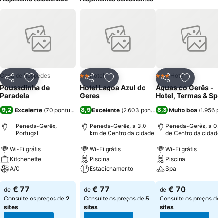
Casa de hóspedes
Hotel
Hotel
2 Estrelas
3 Estrelas
Partilhar
Adicionar aos favoritos
Partilhar
Adicionar aos favoritos
Partilhar
Adicionar
Pousadinha de
Hotel Lagoa Azul do
Águas do Gerês -
Paradela
Geres
Hotel, Termas & Sp
9,2
8,9
8,3
Excelente
(
70 pontuações
)
Excelente
(
2.603 pontuações
Muito boa
)
(
1.956
Peneda-Gerês,
Peneda-Gerês, a 3.0
Peneda-Gerês, a 0
Portugal
km de Centro da cidade
de Centro da cidad
Wi-Fi grátis
Wi-Fi grátis
Wi-Fi grátis
Kitchenette
Piscina
Piscina
A/C
Estacionamento
Spa
€ 77
€ 77
€ 70
de
de
de
Consulte os preços de
2
Consulte os preços de
5
Consulte os preços 
sites
sites
sites