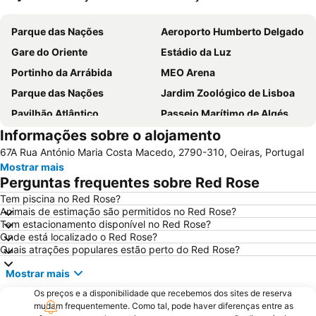
Ampliar mapa
Parque das Nações
Aeroporto Humberto Delgado
Gare do Oriente
Estádio da Luz
Portinho da Arrábida
MEO Arena
Parque das Nações
Jardim Zoológico de Lisboa
Pavilhão Atlântico
Passeio Marítimo de Algés
Informações sobre o alojamento
Benfica
Praias de Santa Cruz
67A Rua António Maria Costa Macedo, 2790-310, Oeiras, Portugal
Baixa de Lisboa
Parque Eduardo VII
Mostrar mais
Praça de Touros de Campo Pequeno
Praia das Azenhas do Mar
Perguntas frequentes sobre Red Rose
Estação de Caminhos de Ferro de Sete Rios
Belém
Tem piscina no Red Rose?
Animais de estimação são permitidos no Red Rose?
Avenida da Liberdade
da Figueirinha
Tem estacionamento disponível no Red Rose?
Marquês de Pombal
Estádio do Restelo
Onde está localizado o Red Rose?
Quais atrações populares estão perto do Red Rose?
Praia das Maçãs
Fonte da Telha
Mostrar mais
Praia Tróia Mar
Praia da Ericeira
Os preços e a disponibilidade que recebemos dos sites de reserva
Parque Natural da Arrabida
Campo Grande
mudam frequentemente. Como tal, pode haver diferenças entre as