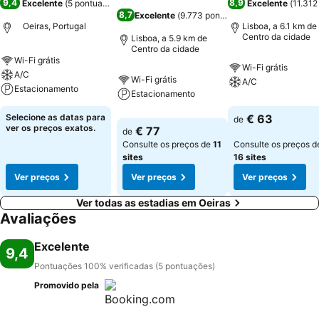
9,4
8,9
Excelente
(
5 pontuações
)
Excelente
(
11.312
8,7
Excelente
(
9.773 pontuações
)
Oeiras, Portugal
Lisboa, a 6.1 km de
Centro da cidade
Lisboa, a 5.9 km de
Centro da cidade
Wi-Fi grátis
Wi-Fi grátis
A/C
Wi-Fi grátis
A/C
Estacionamento
Estacionamento
Selecione as datas para
€ 63
de
ver os preços exatos.
€ 77
de
Consulte os preços de
11
Consulte os preços d
sites
16 sites
Ver preços
Ver preços
Ver preços
Ver todas as estadias em Oeiras
Avaliações
Excelente
9,4
Pontuações 100% verificadas (5 pontuações)
Promovido pela