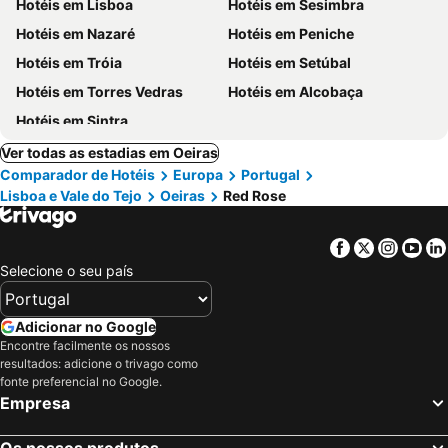
Hotéis em Lisboa
Hotéis em Sesimbra
Hotéis em Nazaré
Hotéis em Peniche
Hotéis em Tróia
Hotéis em Setúbal
Hotéis em Torres Vedras
Hotéis em Alcobaça
Hotéis em Sintra
Ver todas as estadias em Oeiras
Comparador de Hotéis
Europa
Portugal
Lisboa e Vale do Tejo
Oeiras
Red Rose
Facebook
Twitter
Insta
Yo
Selecione o seu país
Adicionar no Google
Encontre facilmente os nossos
resultados: adicione o trivago como
fonte preferencial no Google.
Empresa
Os nossos produtos