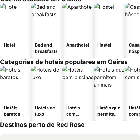
Hotel
Bed and
Aparthotel
Hostel
Casa
breakfasts
hósp
Categorias de hotéis populares em Oeiras
Hotéis
Hotéis de
Hotéis
Hotéis que
Hoté
baratos
luxo
com
permitem
com 
piscinas
animais
Destinos perto de Red Rose