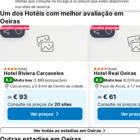
Lagoa de Albufeira
do Ouro Sesimbra
ofertas que consulta no trivago e os preços que estão disponíveis
nos sites de reserva.
Tróia Beach
Alcântara
Um dos Hotéis com melhor avaliação em
Oceanário de Lisboa
Praia da Caparica
Oeiras
Escolha popular
Chiado
Fundaçao Champalimaud
Escolha popular
Partilhar
Adicionar aos favoritos
Partilhar
Adicionar aos
Alvalade
Praça do Rossio
Gare do Oriente
Centro Comercial Vasco da Gama
Centro Colombo
Estádio José Alvalade
Wonderland Lisboa
Algés Beach
Hotel
Hotel
4 Estrelas
4 Estrelas
Hotel Riviera Carcavelos
Hotel Real Oeiras
Lumiar
Coliseu dos Recreios
8,3
8,3
Muito boa
(
3.889 pontuações
)
Muito boa
(
6.009 po
Praia da Ribeira do Cavalo
Galapinhos Beach
Carcavelos, a 0.8 km de Centro da cidade
Paço de Arcos, a 1.7 k
Telheiras
Praça do Comércio
€ 93
€ 61
de
de
Consulte os preços de
20 sites
Consulte os preços 
Ver preços
Ver preç
Ver todas as estadias em Oeiras
Outras estadias em Oeiras