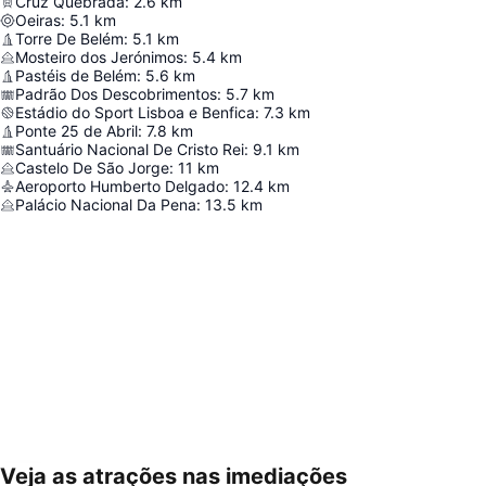
Cruz Quebrada
:
2.6
km
Oeiras
:
5.1
km
Torre De Belém
:
5.1
km
Mosteiro dos Jerónimos
:
5.4
km
Pastéis de Belém
:
5.6
km
Padrão Dos Descobrimentos
:
5.7
km
Estádio do Sport Lisboa e Benfica
:
7.3
km
Ponte 25 de Abril
:
7.8
km
Santuário Nacional De Cristo Rei
:
9.1
km
Castelo De São Jorge
:
11
km
Aeroporto Humberto Delgado
:
12.4
km
Palácio Nacional Da Pena
:
13.5
km
Veja as atrações nas imediações