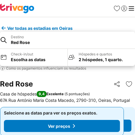
Favoritos
Iniciar
Me
Ver todas as estadias em Oeiras
Destino
Red Rose
Check-in/out
Hóspedes e quartos
Escolha as datas
2 hóspedes, 1 quarto.
Como os pagamentos influenciam os resultados
Red Rose
Partilhar
Ad
Casa de hóspedes
9,4
Excelente
(
5 pontuações
)
67A Rua António Maria Costa Macedo, 2790-310, Oeiras, Portugal
Selecione as datas para ver os preços exatos.
Selecione as datas para ver os preços exatos.
Ver preços
Ver preços