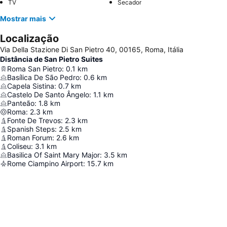
TV
Secador
Mostrar mais
Localização
Via Della Stazione Di San Pietro 40, 00165, Roma, Itália
Distância de San Pietro Suites
Roma San Pietro
:
0.1
km
Basílica De São Pedro
:
0.6
km
Capela Sistina
:
0.7
km
Castelo De Santo Ângelo
:
1.1
km
Panteão
:
1.8
km
Roma
:
2.3
km
Fonte De Trevos
:
2.3
km
Spanish Steps
:
2.5
km
Roman Forum
:
2.6
km
Coliseu
:
3.1
km
Basilica Of Saint Mary Major
:
3.5
km
Rome Ciampino Airport
:
15.7
km