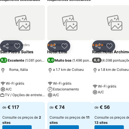
Casa de hóspedes
Hotel
Hotel
3 Estrelas
4 Estrelas
Partilhar
Adicionar aos favoritos
Partilhar
Adicionar aos favoritos
Partilhar
Adicionar
San Pietro Suites
Hotel Elite
Raeli Hotel Archi
9,2
8,0
6,6
Excelente
(
1.081 pontuações
)
Muito boa
(
1.496 pontuações
(
)
4.098 pontuaçõ
Roma, Itália
a 1.7 km de Coliseu
a 1.8 km de Coliseu
Wi-Fi grátis
Wi-Fi grátis
Wi-Fi grátis
A/C
Estacionamento
A/C
TV / Opções de entretenimento
A/C
€ 117
€ 74
€ 56
de
de
de
Consulte os preços de
2
Consulte os preços de
11
Consulte os preços d
sites
sites
13 sites