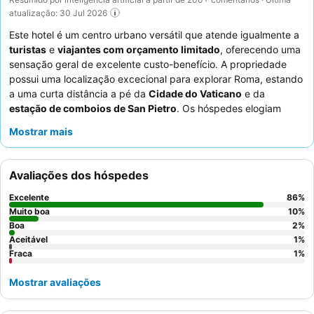
atualização: 30 Jul 2026
Este hotel é um centro urbano versátil que atende igualmente a
turistas
e
viajantes com orçamento limitado
, oferecendo uma
sensação geral de excelente custo-benefício. A propriedade
possui uma localização excecional para explorar Roma, estando
a uma curta distância a pé da
Cidade do Vaticano
e da
estação de comboios de San Pietro
. Os hóspedes elogiam
consistentemente o
staff
e o serviço excecionais, destacando a
Mostrar mais
atenção e a genuína vontade da equipa em ajudar, enquanto
um pequeno-almoço continental é servido numa sala luminosa e
espaçosa. Para aqueles que procuram maior conforto e vistas,
Avaliações dos hóspedes
muitos quartos dispõem de uma
varanda com vistas para a
Basílica de São Pedro
.
Excelente
86
%
Muito boa
10
%
Boa
2
%
Aceitável
1
%
Fraca
1
%
Mostrar avaliações