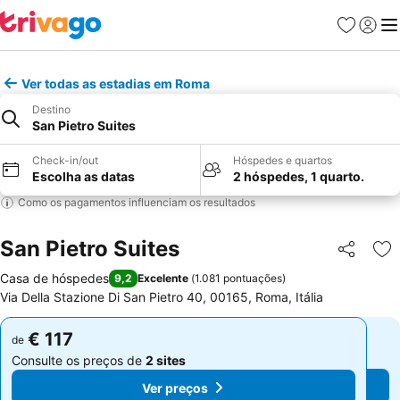
Favoritos
Iniciar
Me
Ver todas as estadias em Roma
Destino
San Pietro Suites
Check-in/out
Hóspedes e quartos
Escolha as datas
2 hóspedes, 1 quarto.
Como os pagamentos influenciam os resultados
San Pietro Suites
Partilhar
Ad
Casa de hóspedes
9,2
Excelente
(
1.081 pontuações
)
Via Della Stazione Di San Pietro 40, 00165, Roma, Itália
€ 117
€ 117
de
de
Consulte os preços de
2 sites
Consulte os preços de
2 sites
Ver preços
Ver preços