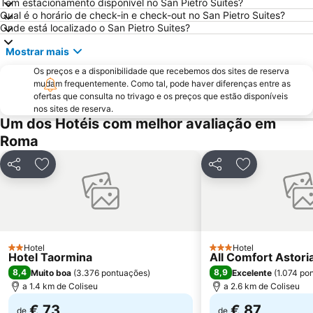
Tem estacionamento disponível no San Pietro Suites?
Lungotevere Castello & Vaticano
Museu Vaticano
Qual é o horário de check-in e check-out no San Pietro Suites?
Onde está localizado o San Pietro Suites?
Via del Corso
Termas de Caracala
Mostrar mais
Colosseo Metro Station
Spagna Metro Station
Os preços e a disponibilidade que recebemos dos sites de reserva
Estádio Olímpico de Roma
Parioli
mudam frequentemente. Como tal, pode haver diferenças entre as
La Santa Sede
La Sapienza - Città Universitaria
ofertas que consulta no trivago e os preços que estão disponíveis
nos sites de reserva.
Fiera di Roma
Via Nazionale
Um dos Hotéis com melhor avaliação em
Praça do Popolo
Via Veneto Rome
Roma
Ostia Antica
Roma Ostiense Railway Station
Partilhar
Adicionar aos favoritos
Partilhar
Adicionar aos
Nomentano - San Lorenzo
Piazza Campo de' Fiori
Stazione Tiburtina
Piazza della Repubblica
Galleria Borghese
Palazzetto dello Sport
Via Aurelia - Roma
Tiburtina Metro Station
Hotel
Hotel
2 Estrelas
3 Estrelas
Hotel Taormina
All Comfort Astori
Ottaviano - San Pietro - Musei Vaticani Metro Station
Fórum Romano
8,4
8,9
Muito boa
(
3.376 pontuações
)
Excelente
(
1.074 po
Lido di Ostia Levante
Santa Maria en Trastevere
a 1.4 km de Coliseu
a 2.6 km de Coliseu
Santa Cecilia in Trastevere
Cassia Flaminia
€ 73
€ 87
de
de