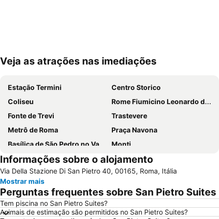
Veja as atrações nas imediações
Ampliar mapa
Estação Termini
Centro Storico
Coliseu
Rome Fiumicino Leonardo da Vinci International Airport
Fonte de Trevi
Trastevere
Metrô de Roma
Praça Navona
Basílica de São Pedro no Vaticano
Monti
Informações sobre o alojamento
Termini Metro Station
Praça de Espanha
Via Della Stazione Di San Pietro 40, 00165, Roma, Itália
Prati
Panteão
Mostrar mais
Basílica de Santa Maria Maggiore
Barberini - Fontana di Trevi Metro Station
Perguntas frequentes sobre San Pietro Suites
International Airport Roma Ciampino
Praça de São Pedro
Tem piscina no San Pietro Suites?
Animais de estimação são permitidos no San Pietro Suites?
Trevi
Ostia