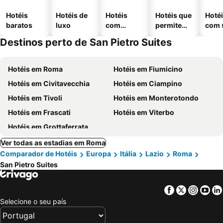
Hotéis
Hotéis de
Hotéis
Hotéis que
Hoté
baratos
luxo
com
permitem
com 
piscinas
animais
Destinos perto de San Pietro Suites
Hotéis em Roma
Hotéis em Fiumicino
Hotéis em Civitavecchia
Hotéis em Ciampino
Hotéis em Tivoli
Hotéis em Monterotondo
Hotéis em Frascati
Hotéis em Viterbo
Hotéis em Grottaferrata
Ver todas as estadias em Roma
Comparador de Hotéis
Europa
Itália
Lazio
Roma
San Pietro Suites
Facebook
Twitter
Insta
Yo
Selecione o seu país