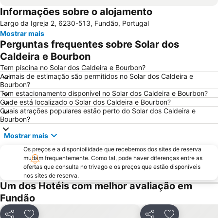
Informações sobre o alojamento
Praia Fluvial da Meimoa
Reserva Natural da Serra da Malcata
Largo da Igreja 2, 6230-513, Fundão, Portugal
Piscina Municipal da Covilhã
Fluvial da Fróia
Mostrar mais
Funicular de Santo André
Barragem Marechal Carmona
Perguntas frequentes sobre Solar dos
Caldeira e Bourbon
Tem piscina no Solar dos Caldeira e Bourbon?
Animais de estimação são permitidos no Solar dos Caldeira e
Bourbon?
Tem estacionamento disponível no Solar dos Caldeira e Bourbon?
Onde está localizado o Solar dos Caldeira e Bourbon?
Quais atrações populares estão perto do Solar dos Caldeira e
Bourbon?
Mostrar mais
Os preços e a disponibilidade que recebemos dos sites de reserva
mudam frequentemente. Como tal, pode haver diferenças entre as
ofertas que consulta no trivago e os preços que estão disponíveis
nos sites de reserva.
Um dos Hotéis com melhor avaliação em
Fundão