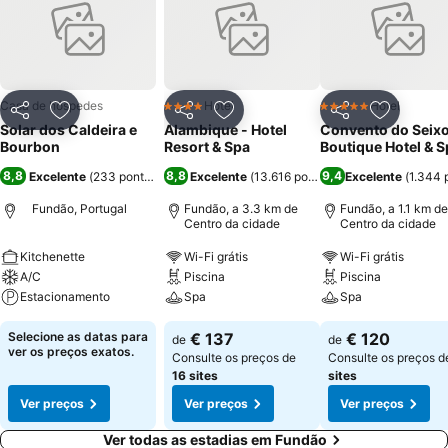
disponível gratuitamente no local. As instalações do Solar Dos
Caldeira E Bourbon oferecem também uma piscina exterior, onde
poderá passar agradáveis momentos de relaxamento. Além disso,
também existe no local uma sala de jogos com mesa de pingue
pongue e dardos. A poucos minutos de carro poderá encontrar
Casa de hóspedes
Hotel
Hotel
4 Estrelas
5 Estrelas
Partilhar
Adicionar aos favoritos
Partilhar
Adicionar aos favoritos
Partilhar
Adicionar
restaurantes que servem comida tipicamente portuguesa.
Solar dos Caldeira e
Alambique - Hotel
Convento do Seix
Bourbon
Resort & Spa
Boutique Hotel & S
8,8
8,8
9,4
Excelente
(
233 pontuações
)
Excelente
(
13.616 pontuações
Excelente
)
(
1.344 
Fundão, Portugal
Fundão, a 3.3 km de
Fundão, a 1.1 km de
Centro da cidade
Centro da cidade
Kitchenette
Wi-Fi grátis
Wi-Fi grátis
A/C
Piscina
Piscina
Estacionamento
Spa
Spa
Selecione as datas para
€ 137
€ 120
de
de
ver os preços exatos.
Consulte os preços de
Consulte os preços 
16 sites
sites
Ver preços
Ver preços
Ver preços
Ver todas as estadias em Fundão