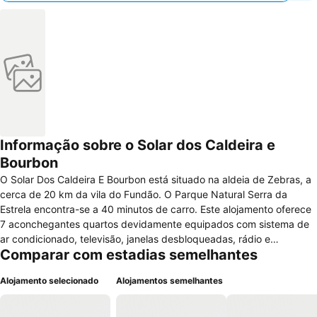
Informação sobre o Solar dos Caldeira e
Bourbon
O Solar Dos Caldeira E Bourbon está situado na aldeia de Zebras, a
cerca de 20 km da vila do Fundão. O Parque Natural Serra da
Estrela encontra-se a 40 minutos de carro. Este alojamento oferece
7 aconchegantes quartos devidamente equipados com sistema de
ar condicionado, televisão, janelas desbloqueadas, rádio e
Comparar com estadias semelhantes
comodidades para preparar café e chá. As acomodações dispõem
também de casa de banho privada com banheira e secador de
Alojamento selecionado
Alojamentos semelhantes
cabelo. O Solar possui outras comodidades como sala de TV, lareira,
jardim, quartos para não fumadores, serviço de fax e fotocopiadora,
terraço e sala de leitura. O parque de estacionamento privado está