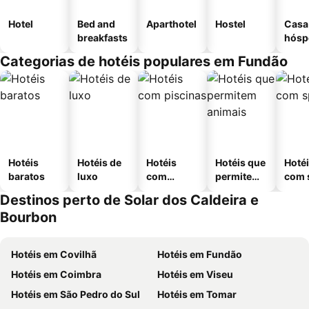
Hotel
Bed and
Aparthotel
Hostel
Casa
breakfasts
hósp
Categorias de hotéis populares em Fundão
Hotéis
Hotéis de
Hotéis
Hotéis que
Hoté
baratos
luxo
com
permitem
com 
piscinas
animais
Destinos perto de Solar dos Caldeira e
Bourbon
Hotéis em Covilhã
Hotéis em Fundão
Hotéis em Coimbra
Hotéis em Viseu
Hotéis em São Pedro do Sul
Hotéis em Tomar