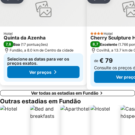
Partilhar
Adicionar aos favoritos
Partilhar
Adicionar aos
Hotel
Hotel
4 Estrelas
Quinta da Azenha
Cherry Sculpture 
7,8
8,7
Boa
(
17 pontuações
)
Excelente
(
1.766 po
Fundão, a 8.0 km de Centro da cidade
Covilhã, a 13.7 km de 
Selecione as datas para ver os
€ 79
de
preços exatos.
Consulte os preços 
Ver preços
Ver preç
Ver todas as estadias em Fundão
Outras estadias em Fundão