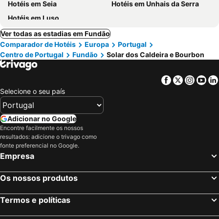
Hotéis em Seia
Hotéis em Unhais da Serra
Hotéis em Luso
Ver todas as estadias em Fundão
Comparador de Hotéis
Europa
Portugal
Centro de Portugal
Fundão
Solar dos Caldeira e Bourbon
Facebook
Twitter
Insta
Yo
Selecione o seu país
Adicionar no Google
Encontre facilmente os nossos
resultados: adicione o trivago como
fonte preferencial no Google.
Empresa
Os nossos produtos
Termos e políticas