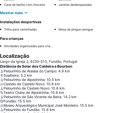
Casa de banho com chuveiro
Janelas desbloqueadas
Mostrar mais
Instalações desportivas
Trilho para caminhadas
Mesa de pingue-pongue
Para crianças
Atividades organizadas para crianças
Localização
Largo da Igreja 2, 6230-513, Fundão, Portugal
Distância de Solar dos Caldeira e Bourbon
Pelourinho de Atalaia do Campo
:
4.9
km
Soalheira
:
5.2
km
Pelourinho de Alpedrinha
:
10.5
km
Castelo de Castelo Novo
:
10.6
km
Pelourinho de Castelo Novo
:
10.6
km
Teatro Clube de Alpedrinha
:
10.6
km
Pelourinho de São Vicente da Beira
:
14.2
km
Fundão
:
15.5
km
Museu Arqueológico Municipal José Monteiro
:
15.5
km
Pelourinho do Fundão
:
15.6
km