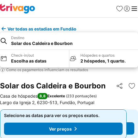
Favoritos
Iniciar
Me
Ver todas as estadias em Fundão
Destino
Solar dos Caldeira e Bourbon
Check-in/out
Hóspedes e quartos
Escolha as datas
2 hóspedes, 1 quarto.
Como os pagamentos influenciam os resultados
Solar dos Caldeira e Bourbon
Partilhar
Ad
Casa de hóspedes
8,8
Excelente
(
233 pontuações
)
Largo da Igreja 2, 6230-513, Fundão, Portugal
Selecione as datas para ver os preços exatos.
Selecione as datas para ver os preços exatos.
Ver preços
Ver preços