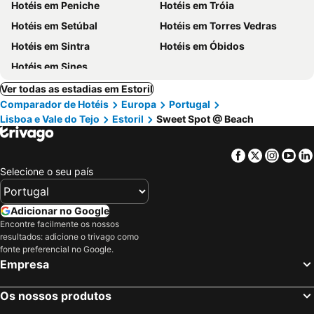
Hotéis em Peniche
Hotéis em Tróia
Hotéis em Setúbal
Hotéis em Torres Vedras
Hotéis em Sintra
Hotéis em Óbidos
Hotéis em Sines
Ver todas as estadias em Estoril
Comparador de Hotéis
Europa
Portugal
Lisboa e Vale do Tejo
Estoril
Sweet Spot @ Beach
Facebook
Twitter
Insta
Yo
Selecione o seu país
Adicionar no Google
Encontre facilmente os nossos
resultados: adicione o trivago como
fonte preferencial no Google.
Empresa
Os nossos produtos