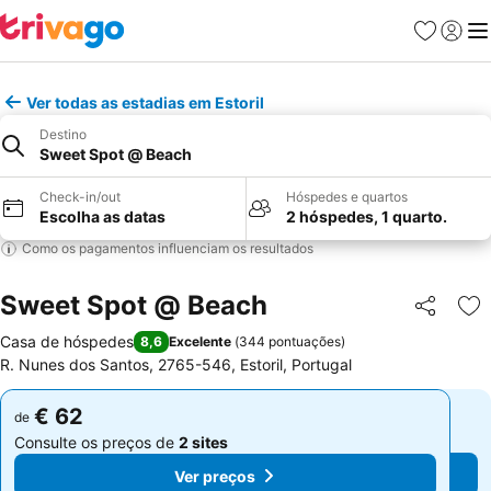
Favoritos
Iniciar
Me
Ver todas as estadias em Estoril
Destino
Sweet Spot @ Beach
Check-in/out
Hóspedes e quartos
Escolha as datas
2 hóspedes, 1 quarto.
Como os pagamentos influenciam os resultados
Sweet Spot @ Beach
Partilhar
Ad
Casa de hóspedes
8,6
Excelente
(
344 pontuações
)
R. Nunes dos Santos, 2765-546, Estoril, Portugal
€ 62
€ 62
de
de
Consulte os preços de
2 sites
Consulte os preços de
2 sites
Ver preços
Ver preços