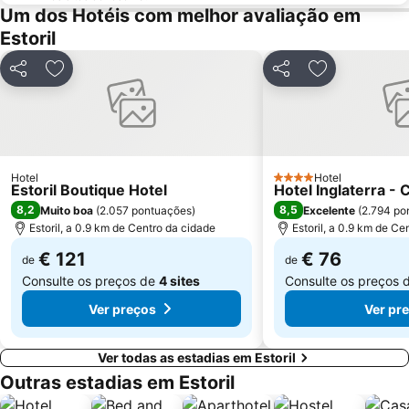
Oceanário de Lisboa
Praia da Caparica
Um dos Hotéis com melhor avaliação em
Estoril
Chiado
Fundaçao Champalimaud
Alvalade
Praça do Rossio
Partilhar
Adicionar aos favoritos
Partilhar
Adicionar aos
Gare do Oriente
Centro Comercial Vasco da Gama
Centro Colombo
Estádio José Alvalade
Wonderland Lisboa
Algés Beach
Lumiar
Coliseu dos Recreios
Hotel
Hotel
4 Estrelas
Estoril Boutique Hotel
Hotel Inglaterra -
Praia da Ribeira do Cavalo
Galapinhos Beach
8,2
8,5
Muito boa
(
2.057 pontuações
)
Excelente
(
2.794 po
Telheiras
Praça do Comércio
Estoril, a 0.9 km de Centro da cidade
Estoril, a 0.9 km de Ce
€ 121
€ 76
de
de
Consulte os preços de
4 sites
Consulte os preços 
Ver preços
Ver pr
Ver todas as estadias em Estoril
Outras estadias em Estoril