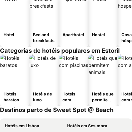
Hotel
Bed and
Aparthotel
Hostel
Casa
breakfasts
hósp
Categorias de hotéis populares em Estoril
Hotéis
Hotéis de
Hotéis
Hotéis que
Hoté
baratos
luxo
com
permitem
com 
piscinas
animais
Destinos perto de Sweet Spot @ Beach
Hotéis em Lisboa
Hotéis em Sesimbra