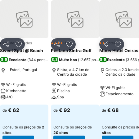
Casa de hóspedes
Hotel
Hotel
4 Estrelas
2 Estrelas
Partilhar
Adicionar aos favoritos
Partilhar
Adicionar aos favoritos
Partilhar
Adicionar
Sweet Spot @ Beach
Pestana Sintra Golf
Moov Hotel Oeiras
8,6
8,3
8,6
Excelente
(
344 pontuações
)
Muito boa
(
12.657 pontuações
Excelente
)
(
3.656 
Estoril, Portugal
Sintra, a 4.7 km de
Oeiras, a 2.0 km de
Centro da cidade
Centro da cidade
Wi-Fi grátis
Wi-Fi grátis
Wi-Fi grátis
Kitchenette
Piscina
Estacionamento
A/C
Spa
€ 62
€ 92
€ 68
de
de
de
Consulte os preços de
2
Consulte os preços de
Consulte os preços 
sites
20 sites
sites