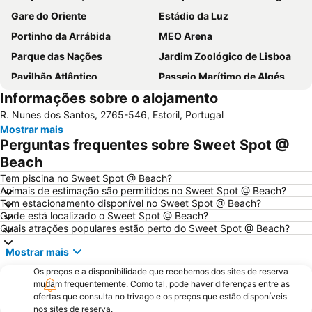
Gare do Oriente
Estádio da Luz
Portinho da Arrábida
MEO Arena
Parque das Nações
Jardim Zoológico de Lisboa
Pavilhão Atlântico
Passeio Marítimo de Algés
Informações sobre o alojamento
Benfica
Praias de Santa Cruz
R. Nunes dos Santos, 2765-546, Estoril, Portugal
Baixa de Lisboa
Parque Eduardo VII
Mostrar mais
Praça de Touros de Campo Pequeno
Praia das Azenhas do Mar
Perguntas frequentes sobre Sweet Spot @
Estação de Caminhos de Ferro de Sete Rios
Belém
Beach
Avenida da Liberdade
da Figueirinha
Tem piscina no Sweet Spot @ Beach?
Animais de estimação são permitidos no Sweet Spot @ Beach?
Marquês de Pombal
Estádio do Restelo
Tem estacionamento disponível no Sweet Spot @ Beach?
Onde está localizado o Sweet Spot @ Beach?
Praia das Maçãs
Fonte da Telha
Quais atrações populares estão perto do Sweet Spot @ Beach?
Praia Tróia Mar
Praia da Ericeira
Mostrar mais
Parque Natural da Arrabida
Campo Grande
Os preços e a disponibilidade que recebemos dos sites de reserva
Lagoa de Albufeira
do Ouro Sesimbra
mudam frequentemente. Como tal, pode haver diferenças entre as
ofertas que consulta no trivago e os preços que estão disponíveis
Tróia Beach
Alcântara
nos sites de reserva.