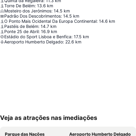
Quinta da Regaleira
:
11.3
km
Torre De Belém
:
13.6
km
Mosteiro dos Jerónimos
:
14.5
km
Padrão Dos Descobrimentos
:
14.5
km
O Ponto Mais Ocidental Da Europa Continental
:
14.6
km
Pastéis de Belém
:
14.7
km
Ponte 25 de Abril
:
16.9
km
Estádio do Sport Lisboa e Benfica
:
17.5
km
Aeroporto Humberto Delgado
:
22.6
km
Veja as atrações nas imediações
Ampliar mapa
Parque das Nações
Aeroporto Humberto Delgado