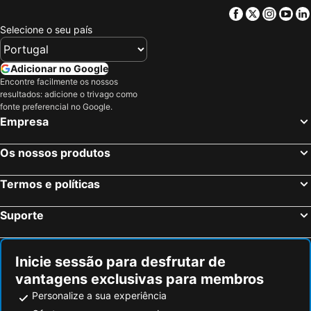
Facebook
Twitter
Insta
Yo
Selecione o seu país
Adicionar no Google
Encontre facilmente os nossos
resultados: adicione o trivago como
fonte preferencial no Google.
Empresa
Os nossos produtos
Termos e políticas
Suporte
Inicie sessão para desfrutar de
vantagens exclusivas para membros
Personalize a sua experiência