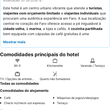
atualização: 30 Jul 2026
Este hotel é um centro urbano vibrante que atende a
turistas
,
viajantes com orçamento limitado
e
viajantes individuais
que
procuram uma autêntica experiência em Faro. A sua localização
central no coração de Faro oferece acesso a pé inigualável à
cidade velha
, à
marina
, a lojas e cafés. A
cozinha partilhada
bem equipada com cápsulas de café gratuitas é uma
comodidade de destaque, perfeita para hóspedes que
Mostrar mais
preferem preparar as suas próprias refeições. Os hóspedes
elogiam consistentemente o
staff atencioso e acolhedor
que se
Comodidades principais do hotel
esforça para ir além das expectativas, e as convenientes
opções de self-catering são um ponto alto. Para uma estadia
mais tranquila, considere solicitar um quarto virado para longe
Wi-fi
Kitchenette
Varanda / Terraço
das ruas principais para minimizar o
ruído da rua
.
TV / Opções de entretenimento
Quarto não fumadores
Todas as comodidades
Comodidades do alojamento
Café
Máquinas de jogos/videojogos
Check-in/check-out expresso
Terraço