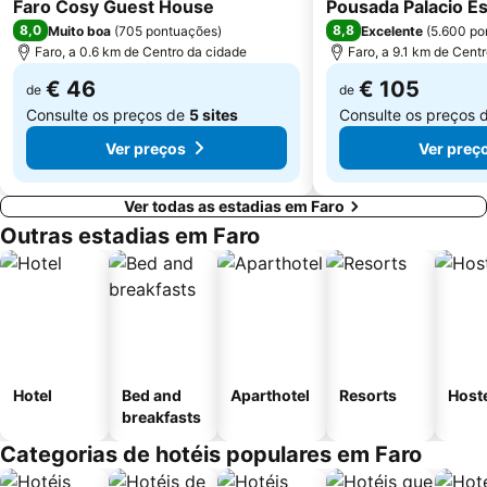
3 Estrelas
5 Estrelas
Faro Cosy Guest House
Pousada Palacio Es
Estação de Caminhos de Ferro de Faro
Parque Natural da Ría Formosa
8,0
8,8
Muito boa
(
705 pontuações
)
Excelente
(
5.600 po
Praia da Rocha Baixinha
Palácio e Quinta de Estói
Faro, a 0.6 km de Centro da cidade
Faro, a 9.1 km de Cent
Praia dos Alemães
Senhora da Rocha Beach
€ 46
€ 105
de
de
Consulte os preços de
5 sites
Consulte os preços 
Ver preços
Ver preç
Ver todas as estadias em Faro
Outras estadias em Faro
Hotel
Bed and
Aparthotel
Resorts
Host
breakfasts
Categorias de hotéis populares em Faro