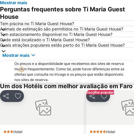
Mostrar mais
Balaia Golf Village
Praia da Ilha de Tavira
Perguntas frequentes sobre Ti Maria Guest
Praia do Barril
de Armação de Pera
House
Aldeia das Açoteias
Montechoro
Tem piscina no Ti Maria Guest House?
Animais de estimação são permitidos no Ti Maria Guest House?
Fuseta(Mar) Beach
De Vilamoura
Tem estacionamento disponível no Ti Maria Guest House?
Onde está localizado o Ti Maria Guest House?
Olhos de Água
Estádio Algarve
Quais atrações populares estão perto do Ti Maria Guest House?
Inatel Beach
Marina de Albufeira
Mostrar mais
AlgarveShopping
Praia da Ilha do Farol
Os preços e a disponibilidade que recebemos dos sites de reserva
Ferreiras
Praia Verde
mudam frequentemente. Como tal, pode haver diferenças entre as
ofertas que consulta no trivago e os preços que estão disponíveis
Aqualand Algarve
Areias de São João
nos sites de reserva.
Cacela Velha Beach
Praia do Ancão
Um dos Hotéis com melhor avaliação em Faro
Avenida Marginal de Monte Gordo
Sesmarias
Escolha popular
Partilhar
Adicionar aos favoritos
Partilhar
Adicionar aos
Aveiros
Paderne
Barra da Fuseta Beach
Carvoeiro
Praia Maria Luísa
Vale De Parra
Galé Leste
Quinta da Balaia
Hotel
Hotel