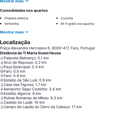
Mostrar mais
Comodidades nos quartos
Chaleira elétrica
Cozinha
Ventoinha
Wi-fi grátis nos quartos
Mostrar mais
Localização
Praça Alexandre Herculano 6, 8000-417, Faro, Portugal
Distância de Ti Maria Guest House
Palacete Belmarço
:
0.1
km
Arco de Repouso
:
0.2
km
Paço Episcopal
:
0.3
km
Faro
:
0.6
km
Faro
:
0.9
km
Estádio de São Luís
:
0.9
km
Casa das Figuras
:
1.7
km
Aeroporto Gago Coutinho
:
3.4
km
Estádio Algarve
:
9
km
Ruínas Romanas de Milreu
:
9.3
km
Castelo de Loulé
:
16
km
Campo de Lapiás do Cerro da Cabeça
:
17
km