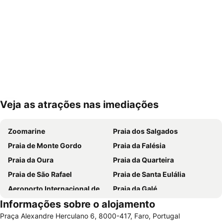
Veja as atrações nas imediações
Ampliar mapa
Zoomarine
Praia dos Salgados
Praia de Monte Gordo
Praia da Falésia
Praia da Oura
Praia da Quarteira
Praia de São Rafael
Praia de Santa Eulália
Aeroporto Internacional de Faro - Gago Coutinho
Praia da Galé
Informações sobre o alojamento
Praia dos Pescadores
Vilamoura Marina
Praça Alexandre Herculano 6, 8000-417, Faro, Portugal
Praia da Manta Rota
Praia da Ilha da Armona