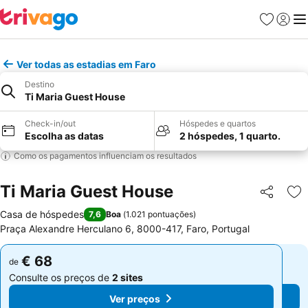
Favoritos
Iniciar
Me
Ver todas as estadias em Faro
Destino
Ti Maria Guest House
Check-in/out
Hóspedes e quartos
Escolha as datas
2 hóspedes, 1 quarto.
Como os pagamentos influenciam os resultados
Ti Maria Guest House
Partilhar
Ad
Casa de hóspedes
7,6
Boa
(
1.021 pontuações
)
Praça Alexandre Herculano 6, 8000-417, Faro, Portugal
€ 68
€ 68
de
de
Consulte os preços de
2 sites
Consulte os preços de
2 sites
Ver preços
Ver preços