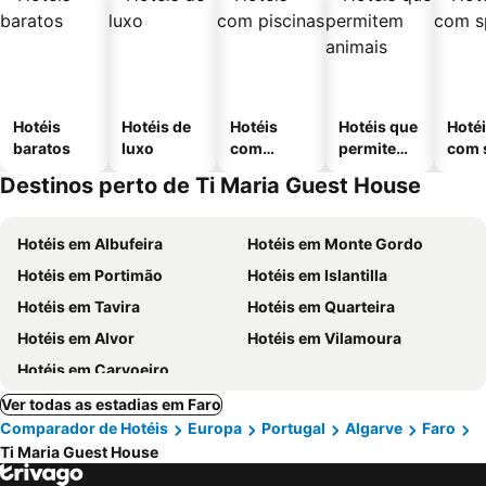
Hotéis
Hotéis de
Hotéis
Hotéis que
Hoté
baratos
luxo
com
permitem
com 
piscinas
animais
Destinos perto de Ti Maria Guest House
Hotéis em Albufeira
Hotéis em Monte Gordo
Hotéis em Portimão
Hotéis em Islantilla
Hotéis em Tavira
Hotéis em Quarteira
Hotéis em Alvor
Hotéis em Vilamoura
Hotéis em Carvoeiro
Ver todas as estadias em Faro
Comparador de Hotéis
Europa
Portugal
Algarve
Faro
Ti Maria Guest House