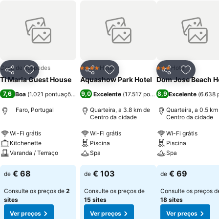
Casa de hóspedes
Hotel
Hotel
4 Estrelas
3 Estrelas
Partilhar
Adicionar aos favoritos
Partilhar
Adicionar aos favoritos
Partilhar
Adicionar
Ti Maria Guest House
Aquashow Park Hotel
Dom Jose Beach H
7,6
9,0
8,9
Boa
(
1.021 pontuações
)
Excelente
(
17.517 pontuações
Excelente
)
(
6.638 
Faro, Portugal
Quarteira, a 3.8 km de
Quarteira, a 0.5 km
Centro da cidade
Centro da cidade
Wi-Fi grátis
Wi-Fi grátis
Wi-Fi grátis
Kitchenette
Piscina
Piscina
Varanda / Terraço
Spa
Spa
€ 68
€ 103
€ 69
de
de
de
Consulte os preços de
2
Consulte os preços de
Consulte os preços d
sites
15 sites
18 sites
Ver preços
Ver preços
Ver preços