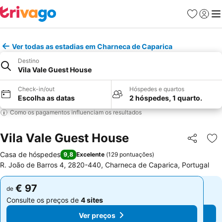
Favoritos
Iniciar
Me
Ver todas as estadias em Charneca de Caparica
Destino
Vila Vale Guest House
Check-in/out
Hóspedes e quartos
Escolha as datas
2 hóspedes, 1 quarto.
Como os pagamentos influenciam os resultados
Vila Vale Guest House
Partilhar
Ad
Casa de hóspedes
9,8
Excelente
(
129 pontuações
)
R. João de Barros 4, 2820-440, Charneca de Caparica, Portugal
€ 97
€ 97
de
de
Consulte os preços de
4 sites
Consulte os preços de
4 sites
Ver preços
Ver preços