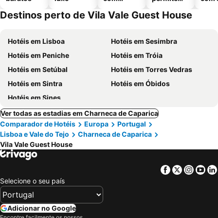
piscinas
animais
Destinos perto de Vila Vale Guest House
Hotéis em Lisboa
Hotéis em Sesimbra
Hotéis em Peniche
Hotéis em Tróia
Hotéis em Setúbal
Hotéis em Torres Vedras
Hotéis em Sintra
Hotéis em Óbidos
Hotéis em Sines
Ver todas as estadias em Charneca de Caparica
Comparador de Hotéis
Europa
Portugal
Lisboa e Vale do Tejo
Charneca de Caparica
Vila Vale Guest House
Facebook
Twitter
Insta
Yo
Selecione o seu país
Adicionar no Google
Encontre facilmente os nossos