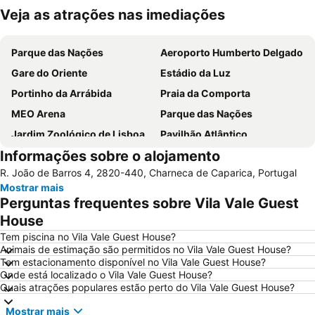
Veja as atrações nas imediações
Ampliar mapa
Parque das Nações
Aeroporto Humberto Delgado
Gare do Oriente
Estádio da Luz
Portinho da Arrábida
Praia da Comporta
MEO Arena
Parque das Nações
Jardim Zoológico de Lisboa
Pavilhão Atlântico
Informações sobre o alojamento
Passeio Marítimo de Algés
Benfica
R. João de Barros 4, 2820-440, Charneca de Caparica, Portugal
Baixa de Lisboa
Parque Eduardo VII
Mostrar mais
Praça de Touros de Campo Pequeno
Praia das Azenhas do Mar
Perguntas frequentes sobre Vila Vale Guest
Estação de Caminhos de Ferro de Sete Rios
Belém
House
Avenida da Liberdade
da Figueirinha
Tem piscina no Vila Vale Guest House?
Animais de estimação são permitidos no Vila Vale Guest House?
Marquês de Pombal
Estádio do Restelo
Tem estacionamento disponível no Vila Vale Guest House?
Onde está localizado o Vila Vale Guest House?
Praia das Maçãs
Fonte da Telha
Quais atrações populares estão perto do Vila Vale Guest House?
Praia Tróia Mar
Praia da Ericeira
Mostrar mais