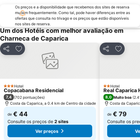
Parque Natural da Arrabida
Campo Grande
Os preços e a disponibilidade que recebemos dos sites de reserva
Lagoa de Albufeira
do Ouro Sesimbra
mudam frequentemente. Como tal, pode haver diferenças entre as
ofertas que consulta no trivago e os preços que estão disponíveis
Tróia Beach
Alcântara
nos sites de reserva.
Oceanário de Lisboa
Praia da Caparica
Um dos Hotéis com melhor avaliação em
Charneca de Caparica
Chiado
Fundaçao Champalimaud
Alvalade
Praça do Rossio
Partilhar
Adicionar aos favoritos
Partilhar
Adicionar
Gare do Oriente
Centro Comercial Vasco da Gama
Centro Colombo
Estádio José Alvalade
Wonderland Lisboa
Algés Beach
Lumiar
Coliseu dos Recreios
Hotel
Hotel
3 Estrelas
2 Estrelas
Copacabana Residencial
Real Caparica 
Praia da Ribeira do Cavalo
Galapinhos Beach
7,4
8,0
(
702 pontuações
)
Muito boa
(
2.4
Praça do Comércio
Telheiras
Costa da Caparica, a 0.4 km de Centro da cidade
Costa da Caparic
€ 44
€ 79
de
de
Consulte os preços de
2 sites
Consulte os pr
Ver preços
Ve