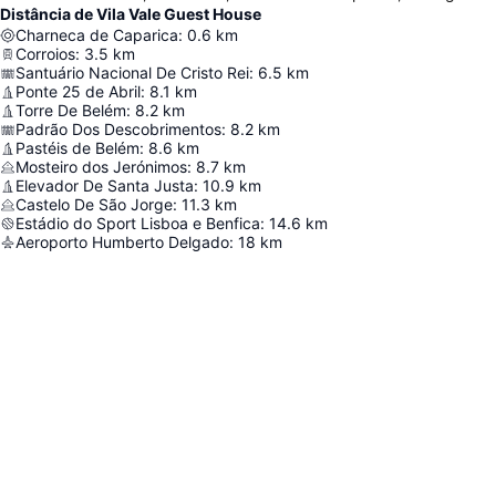
Distância de Vila Vale Guest House
Charneca de Caparica
:
0.6
km
Corroios
:
3.5
km
Santuário Nacional De Cristo Rei
:
6.5
km
Ponte 25 de Abril
:
8.1
km
Torre De Belém
:
8.2
km
Padrão Dos Descobrimentos
:
8.2
km
Pastéis de Belém
:
8.6
km
Mosteiro dos Jerónimos
:
8.7
km
Elevador De Santa Justa
:
10.9
km
Castelo De São Jorge
:
11.3
km
Estádio do Sport Lisboa e Benfica
:
14.6
km
Aeroporto Humberto Delgado
:
18
km