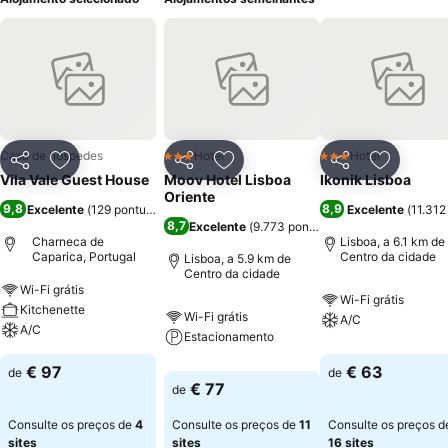
Casa de hóspedes
Hotel
Hotel
3 Estrelas
3 Estrelas
Partilhar
Adicionar aos favoritos
Partilhar
Adicionar aos favoritos
Partilhar
Adicionar
Vila Vale Guest House
Moov Hotel Lisboa
Ikonik Lisboa
Oriente
9,8
8,9
Excelente
(
129 pontuações
)
Excelente
(
11.312
8,7
Excelente
(
9.773 pontuações
)
Charneca de
Lisboa, a 6.1 km de
Caparica, Portugal
Centro da cidade
Lisboa, a 5.9 km de
Centro da cidade
Wi-Fi grátis
Wi-Fi grátis
Kitchenette
Wi-Fi grátis
A/C
A/C
Estacionamento
€ 97
€ 63
de
de
€ 77
de
Consulte os preços de
4
Consulte os preços de
11
Consulte os preços d
sites
sites
16 sites