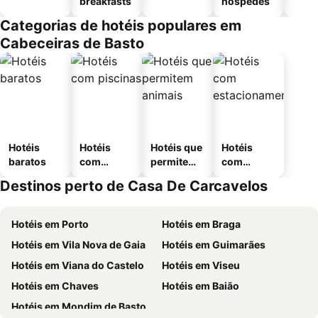
breakfasts
hóspedes
Categorias de hotéis populares em
Cabeceiras de Basto
Hotéis
Hotéis
Hotéis que
Hotéis
baratos
com
permitem
com
piscinas
animais
estaciona
Destinos perto de Casa De Carcavelos
mento
Hotéis em Porto
Hotéis em Braga
Hotéis em Vila Nova de Gaia
Hotéis em Guimarães
Hotéis em Viana do Castelo
Hotéis em Viseu
Hotéis em Chaves
Hotéis em Baião
Hotéis em Mondim de Basto