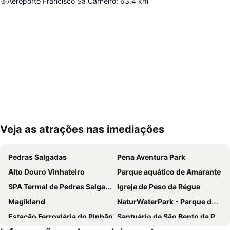
Aeroporto Francisco Sá Carneiro
:
63.4
km
Veja as atrações nas imediações
Ampliar mapa
Pedras Salgadas
Pena Aventura Park
Alto Douro Vinhateiro
Parque aquático de Amarante
SPA Termal de Pedras Salgadas
Igreja de Peso da Régua
Magikland
NaturWaterPark - Parque de Diversões do Douro
Estação Ferroviária do Pinhão
Santuário de São Bento da Porta Aberta