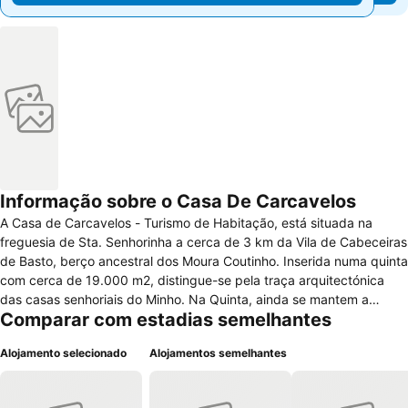
Informação sobre o Casa De Carcavelos
A Casa de Carcavelos - Turismo de Habitação, está situada na
freguesia de Sta. Senhorinha a cerca de 3 km da Vila de Cabeceiras
de Basto, berço ancestral dos Moura Coutinho. Inserida numa quinta
com cerca de 19.000 m2, distingue-se pela traça arquitectónica
das casas senhoriais do Minho. Na Quinta, ainda se mantem a
Comparar com estadias semelhantes
actividade agricola em moldes tradicionais. O pomar, o pinhal, a
horta e os jardins fazem da Casa de Carcavelos o local ideal para
Alojamento selecionado
Alojamentos semelhantes
quem procura tranquilidade, autenticidade e bem-estar. Casa de
Carcavelos apela aos sentidos. Não basta falar da história ou
descrever a paisagem que a rodeia, é preciso viver o espírito