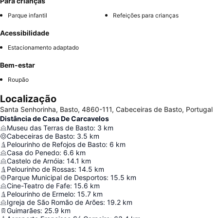
Para crianças
Parque infantil
Refeições para crianças
Acessibilidade
Estacionamento adaptado
Bem-estar
Roupão
Localização
Santa Senhorinha, Basto, 4860-111, Cabeceiras de Basto, Portugal
Distância de Casa De Carcavelos
Museu das Terras de Basto
:
3
km
Cabeceiras de Basto
:
3.5
km
Pelourinho de Refojos de Basto
:
6
km
Casa do Penedo
:
6.6
km
Castelo de Arnóia
:
14.1
km
Pelourinho de Rossas
:
14.5
km
Parque Municipal de Desportos
:
15.5
km
Cine-Teatro de Fafe
:
15.6
km
Pelourinho de Ermelo
:
15.7
km
Igreja de São Romão de Arões
:
19.2
km
Guimarães
:
25.9
km