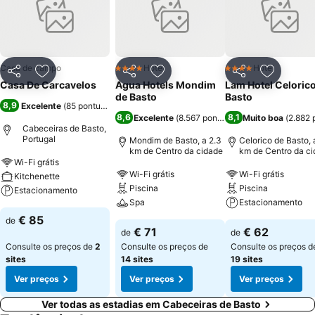
assente na calorosa hospitalidade, tradição, história e ruralidade
dos espaços. A Quinta dipõem de alojamento na casa principal -
Casa de Carcavelos, e numa casa rural independente - Casa da
Cavalarica. Quer se fique alojado nos quartos da casa principal ou
na Casa da Cavalariça usufriu-se sempre de conforto e da calorosa
Casa de campo
Hotel
Hotel
4 Estrelas
4 Estrelas
Partilhar
Adicionar aos favoritos
Partilhar
Adicionar aos favoritos
Partilhar
Adicionar
hospitalidade.
Casa De Carcavelos
Agua Hotels Mondim
Lam Hotel Celoric
de Basto
Basto
8,9
Excelente
(
85 pontuações
)
8,6
8,1
Excelente
(
8.567 pontuações
Muito boa
)
(
2.882 
Cabeceiras de Basto,
Portugal
Mondim de Basto, a 2.3
Celorico de Basto, 
km de Centro da cidade
km de Centro da c
Wi-Fi grátis
Wi-Fi grátis
Wi-Fi grátis
Kitchenette
Piscina
Piscina
Estacionamento
Spa
Estacionamento
€ 85
de
€ 71
€ 62
de
de
Consulte os preços de
2
Consulte os preços de
Consulte os preços d
sites
14 sites
19 sites
Ver preços
Ver preços
Ver preços
Ver todas as estadias em Cabeceiras de Basto