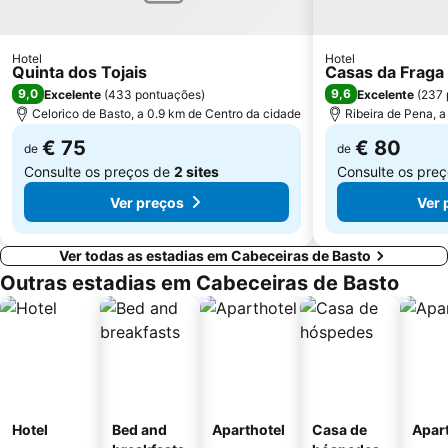
Complexo Desportivo Universitário de Gualtar
Pavilhão de Hóquei em Patins Riba de Ave Hóquei Clube
Barragem de Vilarinho das Furnas
Igreja de Joane
Hotel
Hotel
Quinta dos Tojais
Casas da Fraga
Paróquia São Miguel das Caldas de Vizela
Mosteiro de Landim
9,0
9,6
Excelente
(
433 pontuações
)
Excelente
(
237 
Citânia de Briteiros
Núcleo Ferroviário de Arco de Baúlhe
Celorico de Basto, a 0.9 km de Centro da cidade
Ribeira de Pena, a
€ 75
€ 80
de
de
Consulte os preços de
2 sites
Consulte os pre
Ver preços
Ver 
Ver todas as estadias em Cabeceiras de Basto
Outras estadias em Cabeceiras de Basto
Hotel
Bed and
Aparthotel
Casa de
Apar