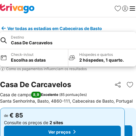
Favoritos
Iniciar
Me
Ver todas as estadias em Cabeceiras de Basto
Destino
Casa De Carcavelos
Check-in/out
Hóspedes e quartos
Escolha as datas
2 hóspedes, 1 quarto.
Como os pagamentos influenciam os resultados
Casa De Carcavelos
Partilhar
Ad
Casa de campo
8,9
Excelente
(
85 pontuações
)
Santa Senhorinha, Basto, 4860-111, Cabeceiras de Basto, Portugal
€ 85
€ 85
de
de
Consulte os preços de
2 sites
Consulte os preços de
2 sites
Ver preços
Ver preços