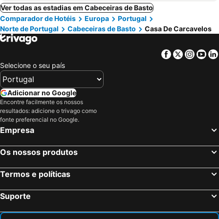
Ver todas as estadias em Cabeceiras de Basto
Comparador de Hotéis
Europa
Portugal
Norte de Portugal
Cabeceiras de Basto
Casa De Carcavelos
Facebook
Twitter
Insta
Yo
Selecione o seu país
Adicionar no Google
Encontre facilmente os nossos
resultados: adicione o trivago como
fonte preferencial no Google.
Empresa
Os nossos produtos
Termos e políticas
Suporte