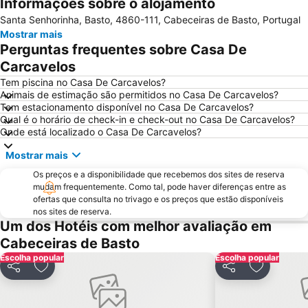
Informações sobre o alojamento
Parque Nacional da Peneda-Gerês
Aldeia Histórica de Soajo
Santa Senhorinha, Basto, 4860-111, Cabeceiras de Basto, Portugal
Praia Fluvial de Vilar da Veiga
Braga Parque
Mostrar mais
Estádio Municipal de Braga - Estádio AXA
Bom Jesus do Monte
Perguntas frequentes sobre Casa De
Cascata do Tahiti - Ermida
Termas Romanas do Alto da Cividade
Carcavelos
Estação de Caminhos de Ferro de Braga
Aquático de Fafe
Tem piscina no Casa De Carcavelos?
Animais de estimação são permitidos no Casa De Carcavelos?
Centro Histórico de Guimarães
Lago dos Cisnes
Tem estacionamento disponível no Casa De Carcavelos?
Qual é o horário de check-in e check-out no Casa De Carcavelos?
DiverLanhoso
Minho Center
Onde está localizado o Casa De Carcavelos?
Azurara Parque Aventura
Igreja de Riba d'Ave
Mostrar mais
Albufeira do Ermal
Estação Ferroviária de Régua
Os preços e a disponibilidade que recebemos dos sites de reserva
Igreja Matriz da Lixa
Casa de Camilo - Museu e Centro de Estudos
mudam frequentemente. Como tal, pode haver diferenças entre as
ofertas que consulta no trivago e os preços que estão disponíveis
Elevador do Bom Jesus do Monte
Capela de Cima de Oliveira
nos sites de reserva.
Parque Natural da Baixa Limia Serra do Xurés
Parque de Exposições de Braga
Um dos Hotéis com melhor avaliação em
Cabeceiras de Basto
Fluvial de Adaúfe
Cascata de Fisgas de Ermelo
Escolha popular
Escolha popular
Parque Natural do Alvão
Estádio da Mata Real
Partilhar
Adicionar aos favoritos
Partilhar
Adicionar
Barragem do Alto-Lindoso
Cascata do Arado
Castelo de Lamego
Castelo de Guimarães