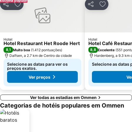
Escolha popular
Partilhar
Adicionar aos favoritos
Partilhar
Adicionar aos
Hotel
Hotel
Hotel Restaurant Het Roode Hert
Hotel Café Restau
8,1
8,8
Muito boa
(
1.412 pontuações
)
Excelente
(
551 pont
Dalfsen, a 2.7 km de Centro da cidade
Hardenberg, a 9.3 km 
Selecione as datas para ver os
Selecione as datas 
preços exatos.
Ver preços
Ve
Ver todas as estadias em Ommen
Categorias de hotéis populares em Ommen