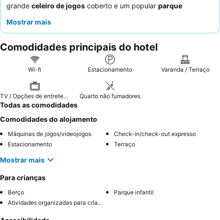
grande
celeiro de jogos
coberto e um popular
parque
aquático
, tornando-o particularmente atraente para hóspedes
Mostrar mais
com crianças. Os hóspedes elogiam consistentemente os
funcionários simpáticos e acolhedores
e a conveniência do
Comodidades principais do hotel
camião de comida
ocasional no local. Para uma experiência
verdadeiramente única, considere alugar bicicletas diretamente
no hotel para explorar a encantadora região agrícola.
Wi-fi
Estacionamento
Varanda / Terraço
TV / Opções de entretenimento
Quarto não fumadores
Todas as comodidades
Comodidades do alojamento
Máquinas de jogos/videojogos
Check-in/check-out expresso
Estacionamento
Terraço
Mostrar mais
Para crianças
Berço
Parque infantil
Atividades organizadas para crianças