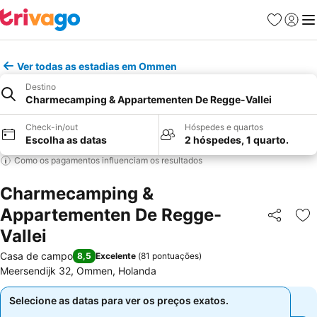
Favoritos
Iniciar
Me
Ver todas as estadias em Ommen
Destino
Charmecamping & Appartementen De Regge-Vallei
Check-in/out
Hóspedes e quartos
Escolha as datas
2 hóspedes, 1 quarto.
Como os pagamentos influenciam os resultados
Charmecamping &
Appartementen De Regge-
Partilhar
Ad
Vallei
Casa de campo
8,5
Excelente
(
81 pontuações
)
Meersendijk 32, Ommen, Holanda
Selecione as datas para ver os preços exatos.
Selecione as datas para ver os preços exatos.