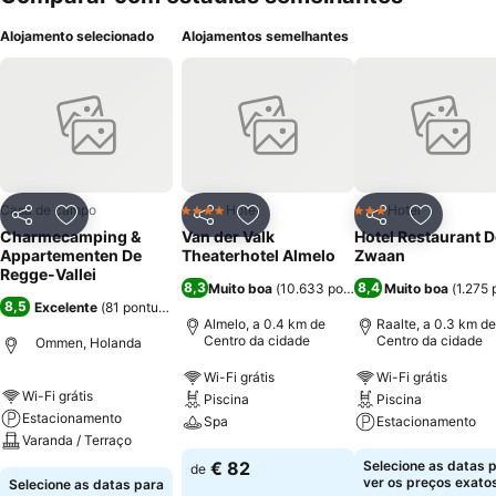
Alojamento selecionado
Alojamentos semelhantes
Casa de campo
Hotel
Hotel
4 Estrelas
3 Estrelas
Partilhar
Adicionar aos favoritos
Partilhar
Adicionar aos favoritos
Partilhar
Adicionar
Charmecamping &
Van der Valk
Hotel Restaurant D
Appartementen De
Theaterhotel Almelo
Zwaan
Regge-Vallei
8,3
8,4
Muito boa
(
10.633 pontuações
Muito boa
)
(
1.275
8,5
Excelente
(
81 pontuações
)
Almelo, a 0.4 km de
Raalte, a 0.3 km de
Centro da cidade
Centro da cidade
Ommen, Holanda
Wi-Fi grátis
Wi-Fi grátis
Wi-Fi grátis
Piscina
Piscina
Estacionamento
Spa
Estacionamento
Varanda / Terraço
€ 82
Selecione as datas 
de
ver os preços exatos
Selecione as datas para