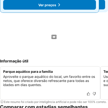
Ver preços
Ver preços
1 / 1
Informação útil
Parque aquático para a família
Te
Aproveite o parque aquático do local, um favorito entre os
Us
netos, que oferece diversão refrescante para todas as
e 
idades em dias quentes.
su
Este resumo foi criado por inteligência artificial e pode não ser 100% correto.
Comparar com estadias semelhantes