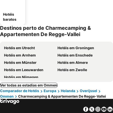
Hotéis
baratos
Destinos perto de Charmecamping &
Appartementen De Regge-Vallei
Hotéis em Utrecht
Hotéis em Groningen
Hotéis em Arnhem
Hotéis em Enschede
Hotéis em Münster
Hotéis em Almere
Hotéis em Leeuwarden
Hotéis em Zwolle
Hotéis em Nijmegen
Ver todas as estadias em Ommen
Comparador de Hotéis
Europa
Holanda
Overijssel
Ommen
Charmecamping & Appartementen De Regge-Vallei
Facebook
Twitter
Insta
Yo