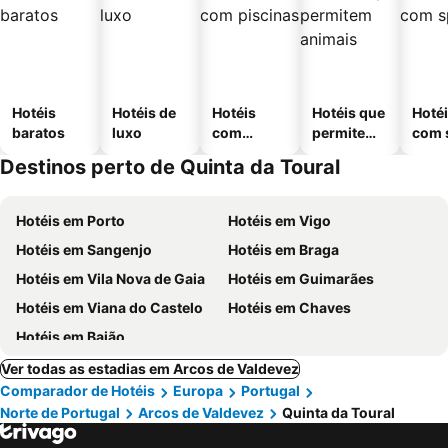
Hotéis
Hotéis de
Hotéis
Hotéis que
Hoté
baratos
luxo
com
permitem
com 
piscinas
animais
Destinos perto de Quinta da Toural
Hotéis em Porto
Hotéis em Vigo
Hotéis em Sangenjo
Hotéis em Braga
Hotéis em Vila Nova de Gaia
Hotéis em Guimarães
Hotéis em Viana do Castelo
Hotéis em Chaves
Hotéis em Baião
Ver todas as estadias em Arcos de Valdevez
Comparador de Hotéis
Europa
Portugal
Norte de Portugal
Arcos de Valdevez
Quinta da Toural