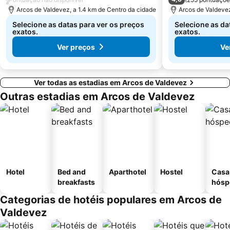
Fluvial de Adaúfe
Estação de Caminhos de Ferro de Viana do Castelo
Arcos de Valdevez, a 1.4 km de Centro da cidade
Arcos de Valdevez
Selecione as datas para ver os preços
Selecione as da
exatos.
exatos.
Ver preços
Ve
Ver todas as estadias em Arcos de Valdevez
Outras estadias em Arcos de Valdevez
Hotel
Bed and
Aparthotel
Hostel
Casa
breakfasts
hósp
Categorias de hotéis populares em Arcos de
Valdevez