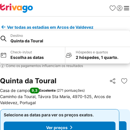
Favoritos
Iniciar
Me
Ver todas as estadias em Arcos de Valdevez
Destino
Quinta da Toural
Check-in/out
Hóspedes e quartos
Escolha as datas
2 hóspedes, 1 quarto.
Como os pagamentos influenciam os resultados
Quinta da Toural
Partilhar
Ad
Casa de campo
9,3
Excelente
(
271 pontuações
)
Caminho da Toural, Távora Sta Maria, 4970-525, Arcos de
Valdevez, Portugal
Selecione as datas para ver os preços exatos.
Selecione as datas para ver os preços exatos.
Ver preços
Ver preços