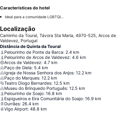
Características do hotel
Ideal para a comunidade LGBTQIA+
Localização
Caminho da Toural, Távora Sta Maria, 4970-525, Arcos de
Valdevez, Portugal
Distância de Quinta da Toural
Pelourinho de Ponte da Barca
:
2.4
km
Pelourinho de Arcos de Valdevez
:
4.6
km
Arcos de Valdevez
:
4.7
km
Paço de Giela
:
5.4
km
Igreja de Nossa Senhora dos Anjos
:
12.2
km
Paço do Marques
:
12.2
km
Teatro Diogo Bernardes
:
12.5
km
Museu do Brinquedo Português
:
12.5
km
Pelourinho de Soajo
:
16.8
km
Espigueiros e Eira Comunitária do Soajo
:
16.9
km
Durrães
:
26.4
km
Vigo Airport
:
48.8
km