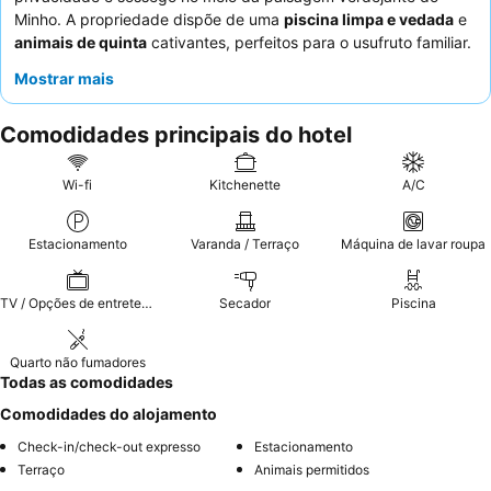
Minho. A propriedade dispõe de uma
piscina limpa e vedada
e
animais de quinta
cativantes, perfeitos para o usufruto familiar.
Os hóspedes elogiam consistentemente o
serviço atencioso e
Mostrar mais
simpático
do staff, especialmente do prestável proprietário, e a
qualidade e variedade do pequeno-almoço. Para uma
Comodidades principais do hotel
experiência mais tranquila, os hóspedes devem considerar
solicitar um quarto que não esteja virado para as áreas comuns
ou que se situe num andar superior.
Wi-fi
Kitchenette
A/C
Estacionamento
Varanda / Terraço
Máquina de lavar roupa
TV / Opções de entretenimento
Secador
Piscina
Quarto não fumadores
Todas as comodidades
Comodidades do alojamento
Check-in/check-out expresso
Estacionamento
Terraço
Animais permitidos