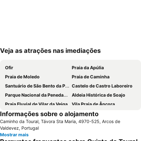
Veja as atrações nas imediações
Ampliar mapa
Ofir
Praia da Apúlia
Praia de Moledo
Praia de Caminha
Santuário de São Bento da Porta Aberta
Castelo de Castro Laboreiro
Parque Nacional da Peneda-Gerês
Aldeia Histórica de Soajo
Praia Fluvial de Vilar da Veiga
Vila Praia de Âncora
Informações sobre o alojamento
Braga Parque
Estádio Municipal de Braga - Estádio AXA
Caminho da Toural, Távora Sta Maria, 4970-525, Arcos de
Bom Jesus do Monte
Cascata do Tahiti - Ermida
Valdevez, Portugal
do Cabedelo
Praia Fluvial do Taboão
Mostrar mais
Termas Romanas do Alto da Cividade
Estação de Caminhos de Ferro de Braga