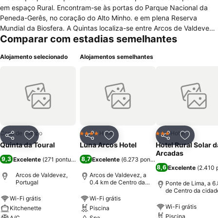
em espaço Rural. Encontram-se às portas do Parque Nacional da
Peneda-Gerês, no coração do Alto Minho. e em plena Reserva
Mundial da Biosfera. A Quintas localiza-se entre Arcos de Valdevez,
Comparar com estadias semelhantes
Ponte de Lima e Ponte da Barca, praticamente equidistantes destas
vilas. Venha visitar! Escape-se!
Alojamento selecionado
Alojamentos semelhantes
Casa de campo
Hotel
Hotel
4 Estrelas
3 Estrelas
Partilhar
Adicionar aos favoritos
Partilhar
Adicionar aos favoritos
Partilhar
Adicionar
Quinta da Toural
Luna Arcos Hotel
Hotel Rural Solar 
Arcadas
9,3
8,7
Excelente
(
271 pontuações
)
Excelente
(
6.273 pontuações
)
8,6
Excelente
(
2.410 
Arcos de Valdevez,
Arcos de Valdevez, a
Portugal
0.4 km de Centro da
Ponte de Lima, a 6
cidade
de Centro da cidad
Wi-Fi grátis
Wi-Fi grátis
Wi-Fi grátis
Kitchenette
Piscina
Piscina
A/C
Spa