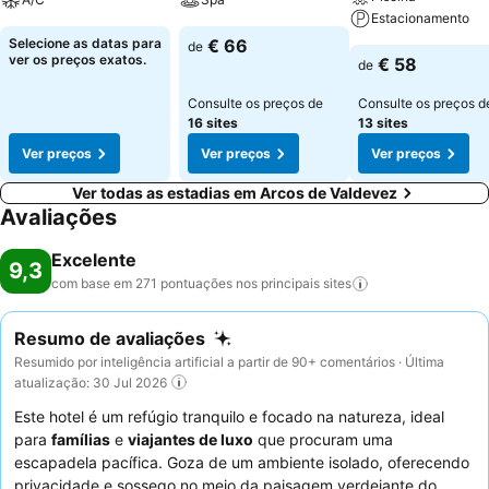
Estacionamento
Selecione as datas para
€ 66
de
ver os preços exatos.
€ 58
de
Consulte os preços de
Consulte os preços d
16 sites
13 sites
Ver preços
Ver preços
Ver preços
Ver todas as estadias em Arcos de Valdevez
Avaliações
Excelente
9,3
com base em 271 pontuações nos principais
sites
Resumo de avaliações
Resumido por inteligência artificial a partir de 90+ comentários · Última
atualização: 30 Jul 2026
Este hotel é um refúgio tranquilo e focado na natureza, ideal
para
famílias
e
viajantes de luxo
que procuram uma
escapadela pacífica. Goza de um ambiente isolado, oferecendo
privacidade e sossego no meio da paisagem verdejante do