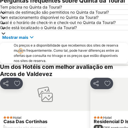
Perguntas frequentes sobre Quinta da Toural
Tem piscina no Quinta da Toural?
Praia de Esposende
Aquático de Fafe
Animais de estimação são permitidos no Quinta da Toural?
Paseo Marítimo de Baiona
Centro Histórico de Guimarães
Tem estacionamento disponível no Quinta da Toural?
Qual é o horário de check-in e check-out no Quinta da Toural?
Luz
Estela Beach
Onde está localizado o Quinta da Toural?
Lago dos Cisnes
DiverLanhoso
Mostrar mais
Da Amorosa
Praia da Foz do Minho
Os preços e a disponibilidade que recebemos dos sites de reserva
América
Minho Center
mudam frequentemente. Como tal, pode haver diferenças entre as
ofertas que consulta no trivago e os preços que estão disponíveis
Patos
Igreja de Riba d'Ave
nos sites de reserva.
Um dos Hotéis com melhor avaliação em
Puerto de Baiona
Albufeira do Ermal
Arcos de Valdevez
de Castelo de Neiva
Praia Afife
Casa de Camilo - Museu e Centro de Estudos
Elevador do Bom Jesus do Monte
Partilhar
Adicionar aos favoritos
Partilhar
Adicionar
Moledo
Posto de Turismo de Valença do Minho
Santuário de Nossa Senhora da Peneda
Suave Mar Beach
Praia de Panxón
Capela de Cima de Oliveira
Apúlia Beach
Castelo de Salvaterra
Hotel
Hotel
3 Estrelas
3 Estrelas
Casa Das Cortinhas
Residencial D I
Parque Natural da Baixa Limia Serra do Xurés
Parque de Exposições de Braga
/
4,8
Pontuação não disponível
(
255 pontuaçõe