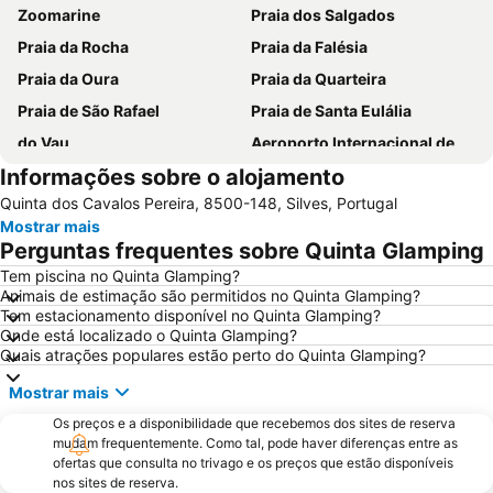
Zoomarine
Praia dos Salgados
Praia da Rocha
Praia da Falésia
Praia da Oura
Praia da Quarteira
Praia de São Rafael
Praia de Santa Eulália
do Vau
Aeroporto Internacional de Faro - Gago Coutinho
Informações sobre o alojamento
Praia da Galé
slide & splash
Quinta dos Cavalos Pereira, 8500-148, Silves, Portugal
Praia dos Pescadores
Autodrómo Internacional Algarve
Mostrar mais
Vilamoura Marina
Balaia Golf Village
Perguntas frequentes sobre Quinta Glamping
de Armação de Pera
Meia Praia
Tem piscina no Quinta Glamping?
Animais de estimação são permitidos no Quinta Glamping?
Aldeia das Açoteias
Praia de Odeceixe
Tem estacionamento disponível no Quinta Glamping?
Montechoro
De Vilamoura
Onde está localizado o Quinta Glamping?
Quais atrações populares estão perto do Quinta Glamping?
Marina de Portimão
Olhos de Água
Mostrar mais
Estádio Algarve
Praia do Carvoeiro
Os preços e a disponibilidade que recebemos dos sites de reserva
Praia da Arrifana
Inatel Beach
mudam frequentemente. Como tal, pode haver diferenças entre as
Marina de Albufeira
AlgarveShopping
ofertas que consulta no trivago e os preços que estão disponíveis
nos sites de reserva.