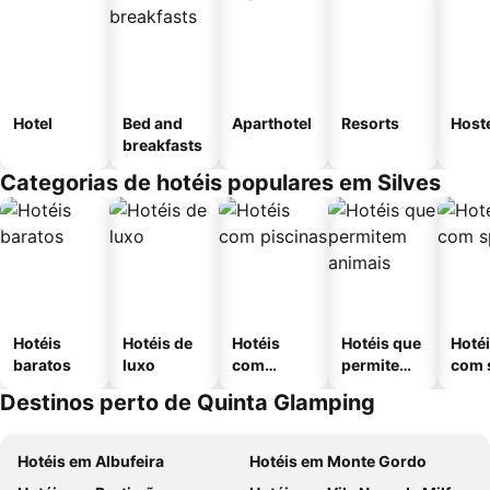
Hotel
Bed and
Aparthotel
Resorts
Host
breakfasts
Categorias de hotéis populares em Silves
Hotéis
Hotéis de
Hotéis
Hotéis que
Hoté
baratos
luxo
com
permitem
com 
piscinas
animais
Destinos perto de Quinta Glamping
Hotéis em Albufeira
Hotéis em Monte Gordo