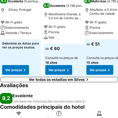
9,2
8,3
Excelente
(
5 pontuações
)
Muito boa
(
4.785 
8,5
Excelente
(
3.196 pontuações
)
Silves, Portugal
Albufeira, a 0.9 km
Centro da cidade
Mexilhoeira Grande, a
5.0 km de Centro da
cidade
Wi-Fi grátis
Wi-Fi grátis
Wi-Fi grátis
Estacionamento
Piscina
Piscina
Varanda / Terraço
Estacionamento
Spa
Selecione as datas para
€ 51
de
ver os preços exatos.
€ 60
de
Consulte os preços de
Consulte os preços d
16 sites
15 sites
Ver preços
Ver preços
Ver preços
Ver todas as estadias em Silves
Avaliações
Excelente
9,2
com base em 5 pontuações nos principais
sites
Comodidades principais do hotel