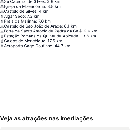
Sé Catedral de Silves
:
3.8
km
Igreja da Misericórdia
:
3.8
km
Castelo de Silves
:
4
km
Algar Seco
:
7.3
km
Praia da Marinha
:
7.8
km
Castelo de São João de Arade
:
8.1
km
Forte de Santo António da Pedra da Galé
:
9.6
km
Estação Romana da Quinta da Abicada
:
13.6
km
Caldas de Monchique
:
17.6
km
Aeroporto Gago Coutinho
:
44.7
km
Veja as atrações nas imediações
Ampliar mapa