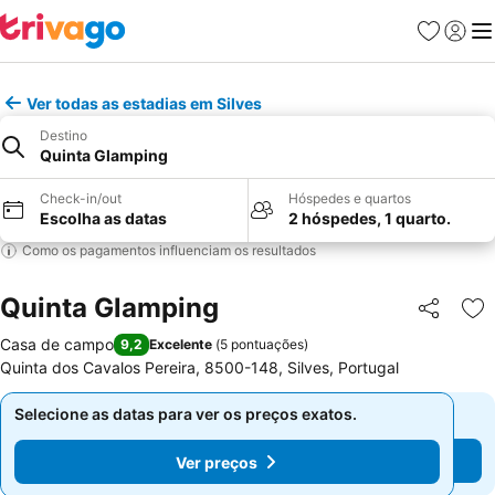
Favoritos
Iniciar
Me
Ver todas as estadias em Silves
Destino
Quinta Glamping
Check-in/out
Hóspedes e quartos
Escolha as datas
2 hóspedes, 1 quarto.
Como os pagamentos influenciam os resultados
Quinta Glamping
Partilhar
Ad
Casa de campo
9,2
Excelente
(
5 pontuações
)
Quinta dos Cavalos Pereira, 8500-148, Silves, Portugal
Selecione as datas para ver os preços exatos.
Selecione as datas para ver os preços exatos.
Ver preços
Ver preços