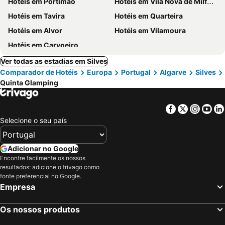
Hotéis em Portimão
Hotéis em Vila Nova de Milfontes
Hotéis em Tavira
Hotéis em Quarteira
Hotéis em Alvor
Hotéis em Vilamoura
Hotéis em Carvoeiro
Ver todas as estadias em Silves
Comparador de Hotéis
Europa
Portugal
Algarve
Silves
Quinta Glamping
Facebook
Twitter
Insta
Yo
Selecione o seu país
Adicionar no Google
Encontre facilmente os nossos
resultados: adicione o trivago como
fonte preferencial no Google.
Empresa
Os nossos produtos