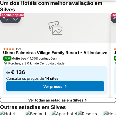
Praia Dona Ana
Do Alvor
Um dos Hotéis com melhor avaliação em
Ferreiras
Aqualand Algarve
Silves
Escolha popular
Baiona Beach
Prainha
Esc
Partilhar
Adicionar aos favoritos
Pa
do Monte Clérigo
Areias de São João
Praia do Burgau
Praia de Três Irmãos
Praia de Porto de Mós
Praia da Salema
Marina de Lagos
Praia do Ancão
Hotel
4 Estrelas
4
Ukino Palmeiras Village Family Resort - All Inclusive
J
Sesmarias
Aveiros
8,4
Muito boa
(
11.308 pontuações
)
Paderne
Carvoeiro
Porches, a 3.0 km de Centro da cidade
Praia Maria Luísa
Vale De Parra
€ 136
de
Consulte os preços de
14 sites
Ver preços
Ver todas as estadias em Silves
Outras estadias em Silves