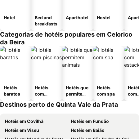
Hotel
Bed and
Aparthotel
Hostel
Apar
breakfasts
Categorias de hotéis populares em Celorico
da Beira
Hotéis
Hotéis
Hotéis que
Hotéis
Hoté
baratos
com
permitem
com spa
com
piscinas
animais
esta
Destinos perto de Quinta Vale da Prata
ment
Hotéis em Covilhã
Hotéis em Fundão
Hotéis em Viseu
Hotéis em Baião