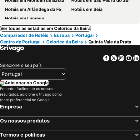
Hotéis em Mondim de Basto
Hotéis em São Pedro do Sul
Hotéis em Alfândega da Fé
Hotéis em Seia
Hotéis em Lamego
Ver todas as estadias em Celorico da Beira
Comparador de Hotéis
Europa
Portugal
Centro de Portugal
Celorico da Beira
Quinta Vale da Prata
Facebook
Twitter
Insta
Yo
Selecione o seu país
Adicionar no Google
Encontre facilmente os nossos
resultados: adicione o trivago como
fonte preferencial no Google.
Empresa
Os nossos produtos
Termos e políticas