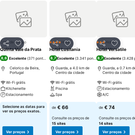
Casa de campo
Hotel
Hotel
4 Estrelas
3 Estrelas
Partilhar
Adicionar aos favoritos
Partilhar
Adicionar aos favoritos
Partilhar
Adicionar
Quinta Vale da Prata
Hotel Lusitania
Hotel Versatile
8,6
8,7
8,7
Excelente
(
371 pontuações
)
Excelente
(
3.341 pontuações
Excelente
)
(
3.428 
Celorico da Beira,
Guarda, a 4.0 km de
Guarda, a 0.7 km d
Portugal
Centro da cidade
Centro da cidade
Wi-Fi grátis
Wi-Fi grátis
Wi-Fi grátis
Kitchenette
Piscina
Estacionamento
Estacionamento
Spa
A/C
Selecione as datas para
€ 66
€ 74
de
de
ver os preços exatos.
Consulte os preços de
Consulte os preços d
15 sites
14 sites
Ver preços
Ver preços
Ver preços