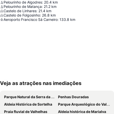
Pelourinho de Algodres
:
20.4
km
Pelourinho de Matança
:
21.2
km
Castelo de Linhares
:
21.4
km
Castelo de Folgosinho
:
26.8
km
Aeroporto Francisco Sá Carneiro
:
133.8
km
Veja as atrações nas imediações
Ampliar mapa
Parque Natural da Serra da Estrela
Penhas Douradas
Aldeia Histórica de Sortelha
Parque Arqueológico do Vale do Coa
Praia fluvial de Valhelhas
Aldeia histórica de Marialva