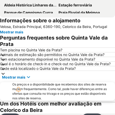
Aldeia Histórica Linhares da Beira
Estação ferroviária
Parque de Campismo Curral do Negro Gouveia
Praia Fluvial da Meimoa
Informações sobre o alojamento
Reserva Natural da Serra da Malcata
Aldeia Histórica de Castelo Rodrigo
Velosa, Estrada Principal, 6360-190, Celorico da Beira, Portugal
Aldeia Histórica de Trancoso
Museu do Pão
Mostrar mais
Piscina Municipal da Covilhã
Capela da Santa Casa da Misericórdia de Alfaiates
Perguntas frequentes sobre Quinta Vale da
Sé Catedral da Guarda
Funicular de Santo André
Prata
Aldeia Histórica de Castelo Mendo
Castelo de Linhares da Beira
Tem piscina no Quinta Vale da Prata?
Animais de estimação são permitidos no Quinta Vale da Prata?
Castelo de Sortelha
Praia Artificial
Tem estacionamento disponível no Quinta Vale da Prata?
Qual é o horário de check-in e check-out no Quinta Vale da Prata?
Antiga Judiaria da Guarda
Serra Marofa
Onde está localizado o Quinta Vale da Prata?
Mostrar mais
Os preços e a disponibilidade que recebemos dos sites de reserva
mudam frequentemente. Como tal, pode haver diferenças entre as
ofertas que consulta no trivago e os preços que estão disponíveis
nos sites de reserva.
Um dos Hotéis com melhor avaliação em
Celorico da Beira