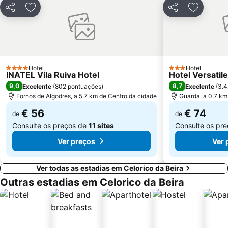
Partilhar
Adicionar aos favoritos
Partilhar
Adicionar
Hotel
Hotel
4 Estrelas
3 Estrelas
INATEL Vila Ruiva Hotel
Hotel Versatile
9,0
8,7
Excelente
(
802 pontuações
)
Excelente
(
3.4
Fornos de Algodres, a 5.7 km de Centro da cidade
Guarda, a 0.7 km
€ 56
€ 74
de
de
Consulte os preços de
11 sites
Consulte os pr
Ver preços
Ver 
Ver todas as estadias em Celorico da Beira
Outras estadias em Celorico da Beira