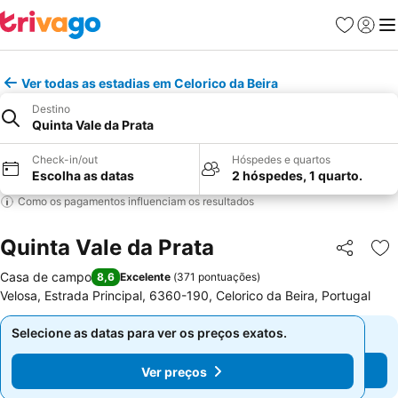
Favoritos
Iniciar
Me
Ver todas as estadias em Celorico da Beira
Destino
Quinta Vale da Prata
Check-in/out
Hóspedes e quartos
Escolha as datas
2 hóspedes, 1 quarto.
Como os pagamentos influenciam os resultados
Quinta Vale da Prata
Partilhar
Ad
Casa de campo
8,6
Excelente
(
371 pontuações
)
Velosa, Estrada Principal, 6360-190, Celorico da Beira, Portugal
Selecione as datas para ver os preços exatos.
Selecione as datas para ver os preços exatos.
Ver preços
Ver preços