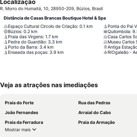
Localização
R. Morro do Humaitá, 10, 28950-209, Búzios, Brasil
Distância de Casas Brancas Boutique Hotel & Spa
Espaço Cultural Circolo de Criação
:
0.1
km
Ponta do Pai Vi
Búzios
:
0.2
km
Quilombola
:
9.
Praia das Virgens
:
1.7
km
Casa Carlos Sc
Pedra do Guardião
:
3.3
km
Museu Carlos S
Porto da Barra
:
3.4
km
Antiga Estação
Enseada das poças
:
3.9
km
Veja as atrações nas imediações
Praia do Forte
Rua das Pedras
João Fernandes
Arraial do Cabo
Praia da Ferradura
Praia da Armação
Mostrar mais