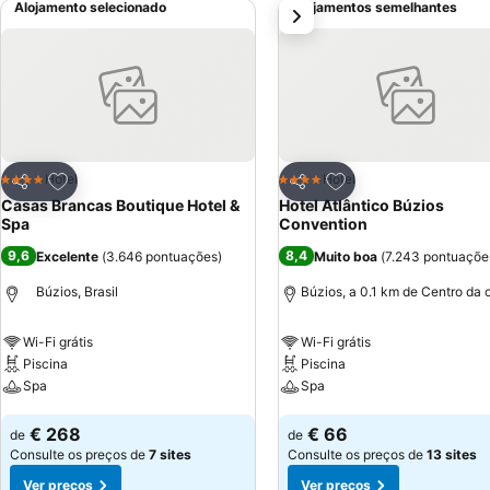
Alojamento selecionado
Alojamentos semelhantes
próximo
Adicionar aos favoritos
Adicionar aos favor
Hotel
Hotel
4 Estrelas
4 Estrelas
Partilhar
Partilhar
Casas Brancas Boutique Hotel &
Hotel Atlântico Búzios
Spa
Convention
9,6
8,4
Excelente
(
3.646 pontuações
)
Muito boa
(
7.243 pontuaçõe
Búzios, Brasil
Búzios, a 0.1 km de Centro da 
Wi-Fi grátis
Wi-Fi grátis
Piscina
Piscina
Spa
Spa
Ver preços
Ver preços
€ 268
€ 66
de
de
Consulte os preços de
7 sites
Consulte os preços de
13 sites
Ver preços
Ver preços