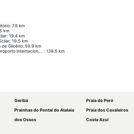
tório
:
7.8
km
5
km
liar
:
19.4
km
cliar
:
19.5
km
 de Glicério
:
59.9
km
RIOgaleão - Aeroporto Internacional Tom Jobim
:
139.5
km
Ampliar mapa
Geribá
Praia do Peró
Prainhas do Pontal do Atalaia
Praia dos Cavaleiros
dos Ossos
Costa Azul