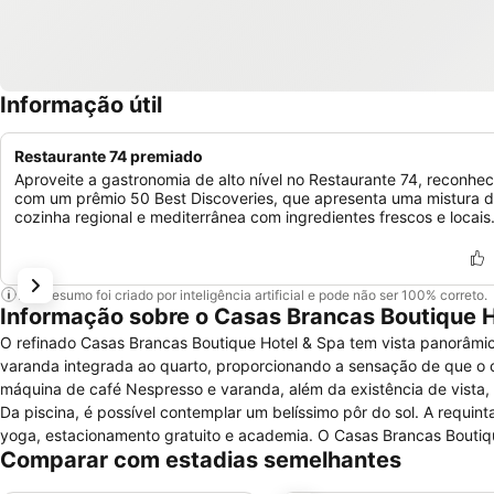
Informação útil
Restaurante 74 premiado
Aproveite a gastronomia de alto nível no Restaurante 74, reconhec
com um prêmio 50 Best Discoveries, que apresenta uma mistura 
cozinha regional e mediterrânea com ingredientes frescos e locais
Este resumo foi criado por inteligência artificial e pode não ser 100% correto.
Informação sobre o Casas Brancas Boutique H
O refinado Casas Brancas Boutique Hotel & Spa tem vista panorâmica
varanda integrada ao quarto, proporcionando a sensação de que o cômodo se estende até o mar. Cad
máquina de café Nespresso e varanda, além da existência de vista, 
Da piscina, é possível contemplar um belíssimo pôr do sol. A requ
yoga, estacionamento gratuito e academia. O Casas Brancas Boutique Hotel & Spa tem três opções gastronômicas. O 74 Restaurant, focado na
Comparar com estadias semelhantes
culinária local, e o Deck, que traz pratos italianos, ficam ali mesmo
camarão a javali. Cinco minutos de caminhada levam o via