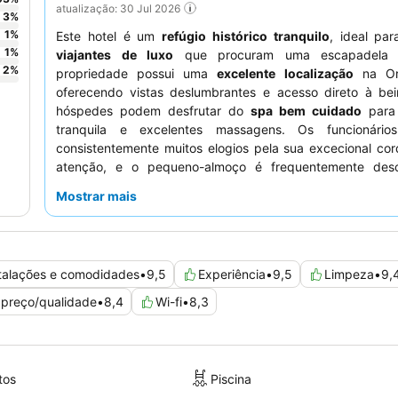
atualização: 30 Jul 2026
3
%
1
%
Este hotel é um
refúgio histórico tranquilo
, ideal pa
1
%
viajantes de luxo
que procuram uma escapadela 
2
%
propriedade possui uma
excelente localização
na Orl
oferecendo vistas deslumbrantes e acesso direto à bei
hóspedes podem desfrutar do
spa bem cuidado
para
tranquila e excelentes massagens. Os funcionário
consistentemente muitos elogios pela sua excecional cor
atenção, e o pequeno-almoço é frequentemente des
excecional, com iguarias caseiras e um variado menu à la 
Mostrar mais
uma estadia mais tranquila, os hóspedes devem consider
não localizados diretamente abaixo da área de refeições.
talações e comodidades
•
9,5
Experiência
•
9,5
Limpeza
•
9,
 preço/qualidade
•
8,4
Wi-fi
•
8,3
tos
Piscina