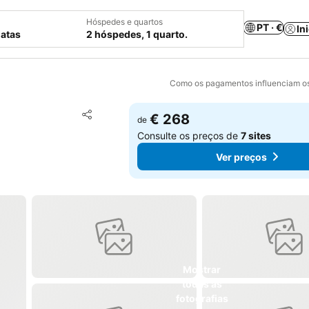
Hóspedes e quartos
PT · €
In
datas
2 hóspedes, 1 quarto.
Como os pagamentos influenciam os
Adicionar aos favoritos
€ 268
de
Partilhar
Consulte os preços de
7 sites
Ver preços