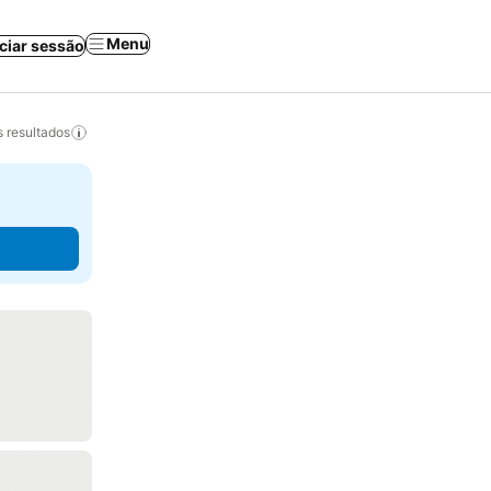
Menu
iciar sessão
 resultados