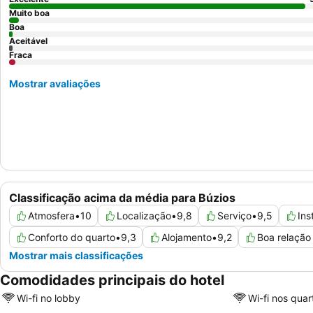
Muito boa
Boa
Aceitável
Fraca
Mostrar avaliações
Classificação acima da média para Búzios
Atmosfera
•
10
Localização
•
9,8
Serviço
•
9,5
Ins
Conforto do quarto
•
9,3
Alojamento
•
9,2
Boa relação
Mostrar mais classificações
Comodidades principais do hotel
Wi-fi no lobby
Wi-fi nos quar