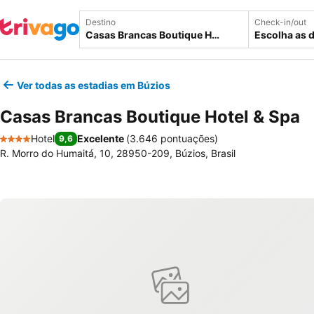
Destino
Check-in/out
Escolha as 
Ver todas as estadias em Búzios
Casas Brancas Boutique Hotel & Spa
Hotel
Excelente
(
3.646 pontuações
)
9,6
4 Estrelas
R. Morro do Humaitá, 10, 28950-209, Búzios, Brasil