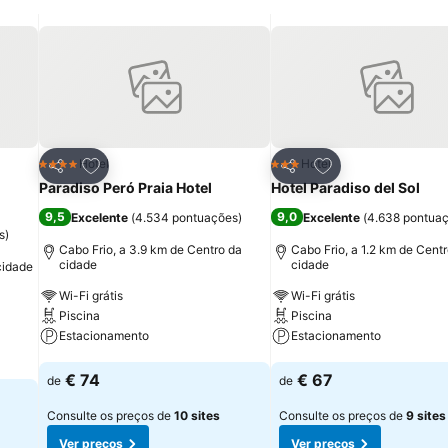
itos
Adicionar aos favoritos
Adicionar aos fav
Hotel
Hotel
4 Estrelas
3 Estrelas
Partilhar
Partilhar
Paradiso Peró Praia Hotel
Hotel Paradiso del Sol
9,5
9,0
Excelente
(
4.534 pontuações
)
Excelente
(
4.638 pontua
s
)
Cabo Frio, a 3.9 km de Centro da
Cabo Frio, a 1.2 km de Cent
cidade
cidade
cidade
Wi-Fi grátis
Wi-Fi grátis
Piscina
Piscina
Estacionamento
Estacionamento
Ver preços
Ver preços
€ 74
€ 67
de
de
Consulte os preços de
10 sites
Consulte os preços de
9 sites
Ver preços
Ver preços