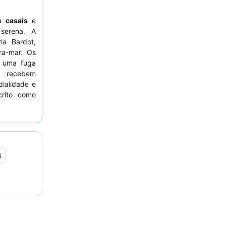
ra
casais
e
serena. A
a Bardot,
ra-mar. Os
 uma fuga
s recebem
dialidade e
crito como
carte. Para
ar quartos
4