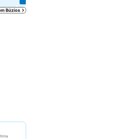
 em Búzios
ltima