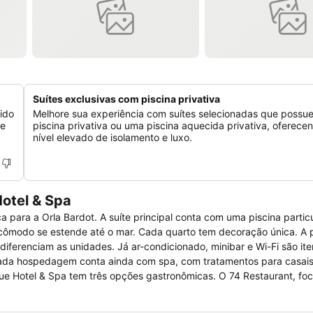
Suítes exclusivas com piscina privativa
ido
Melhore sua experiência com suítes selecionadas que poss
de
piscina privativa ou uma piscina aquecida privativa, oferec
.
nível elevado de isolamento e luxo.
otel & Spa
 para a Orla Bardot. A suíte principal conta com uma piscina partic
a quarto tem decoração única. A presença de
diferenciam as unidades. Já ar-condicionado, minibar e Wi-Fi são it
intada hospedagem conta ainda com spa, com tratamentos para casais
. Já a cinco minutos de carro, na Praia Brava, o Rocka oferece iguaria
jante à estátua de Brigitte Bardot; em dez, chega-se ao Cais do Mangue.