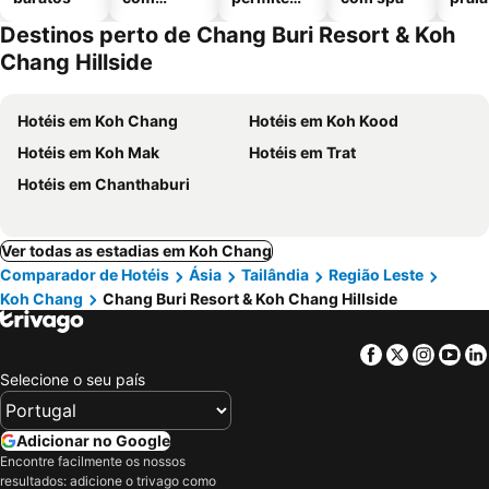
piscinas
animais
Destinos perto de Chang Buri Resort & Koh
Chang Hillside
Hotéis em Koh Chang
Hotéis em Koh Kood
Hotéis em Koh Mak
Hotéis em Trat
Hotéis em Chanthaburi
Ver todas as estadias em Koh Chang
Comparador de Hotéis
Ásia
Tailândia
Região Leste
Koh Chang
Chang Buri Resort & Koh Chang Hillside
Facebook
Twitter
Insta
Yo
Selecione o seu país
Adicionar no Google
Encontre facilmente os nossos
resultados: adicione o trivago como