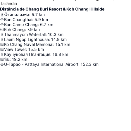
Tailândia
Distância de Chang Buri Resort & Koh Chang Hillside
น้ำตกคลองพลู
:
5.7
km
Ban Changthai
:
5.9
km
Ban Camp Chang
:
6.7
km
Koh Chang
:
7.9
km
Thanmayom Waterfall
:
10.3
km
Laem Ngop Lighthouse
:
14.9
km
Ko Chang Naval Memorial
:
15.1
km
View Tower
:
15.5
km
Каучуковая Плантация
:
16.8
km
หิน
:
19.2
km
U-Tapao - Pattaya International Airport
:
152.3
km