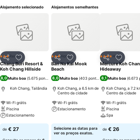
Alojamento selecionado
Alojamentos semelhantes
Resort
Hotel
Hotel
3 Estrelas
3 Estrelas
4 Estrelas
Partilhar
Adicionar aos favoritos
Partilhar
Adicionar aos favoritos
Partilhar
Adicionar
Chang Buri Resort &
Ban Na Kai Mook
Mercure Koh Cha
Koh Chang Hillside
Beach
Hideaway
8,0
8,0
8,1
Muito boa
(
5.675 pontuações
)
Muito boa
(
403 pontuações
Muito boa
)
(
6.673 
Koh Chang, Tailândia
Koh Chang, a 6.5 km de
Koh Chang, a 7.2 k
Centro da cidade
Centro da cidade
Wi-Fi grátis
Wi-Fi grátis
Wi-Fi grátis
Piscina
Estacionamento
Piscina
Estacionamento
Spa
Ver preços
Ver preços
Ver preços
€ 27
Selecione as datas para
€ 26
de
de
ver os preços exatos.