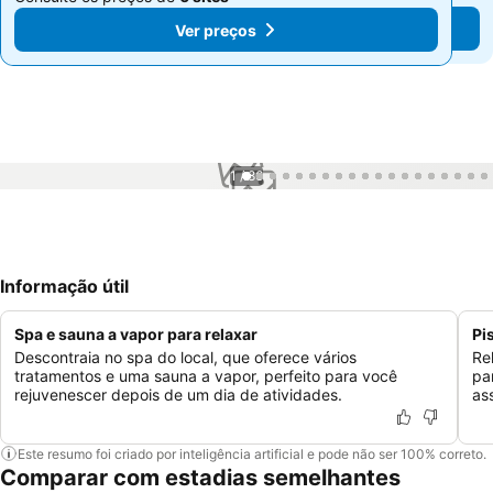
Ver preços
Ver preços
1 / 86
Informação útil
Spa e sauna a vapor para relaxar
Pi
Descontraia no spa do local, que oferece vários
Re
tratamentos e uma sauna a vapor, perfeito para você
pa
rejuvenescer depois de um dia de atividades.
ass
Este resumo foi criado por inteligência artificial e pode não ser 100% correto.
Comparar com estadias semelhantes