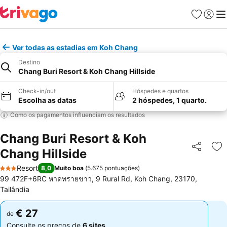
Favoritos
Iniciar
Me
Ver todas as estadias em Koh Chang
Destino
Chang Buri Resort & Koh Chang Hillside
Check-in/out
Hóspedes e quartos
Escolha as datas
2 hóspedes, 1 quarto.
Como os pagamentos influenciam os resultados
Chang Buri Resort & Koh
Chang Hillside
Partilhar
Ad
Resort
8,0
Muito boa
(
5.675 pontuações
)
3 Estrelas
99 472F+6RC หาดทรายขาว, 9 Rural Rd, Koh Chang, 23170,
Tailândia
€ 27
€ 27
de
de
Consulte os preços de
6 sites
Consulte os preços de
6 sites