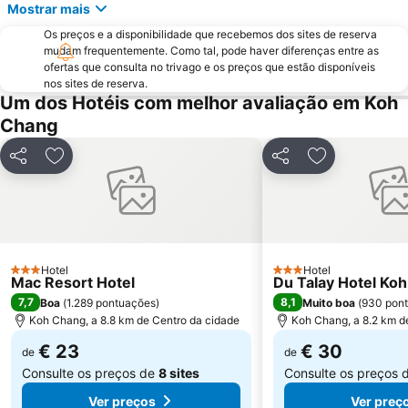
Mostrar mais
Os preços e a disponibilidade que recebemos dos sites de reserva
mudam frequentemente. Como tal, pode haver diferenças entre as
ofertas que consulta no trivago e os preços que estão disponíveis
nos sites de reserva.
Um dos Hotéis com melhor avaliação em Koh
Chang
Partilhar
Adicionar aos favoritos
Partilhar
Adicionar aos
Hotel
Hotel
3 Estrelas
3 Estrelas
Mac Resort Hotel
Du Talay Hotel Ko
7,7
8,1
Boa
(
1.289 pontuações
)
Muito boa
(
930 pon
Koh Chang, a 8.8 km de Centro da cidade
Koh Chang, a 8.2 km d
€ 23
€ 30
de
de
Consulte os preços de
8 sites
Consulte os preços 
Ver preços
Ver preç