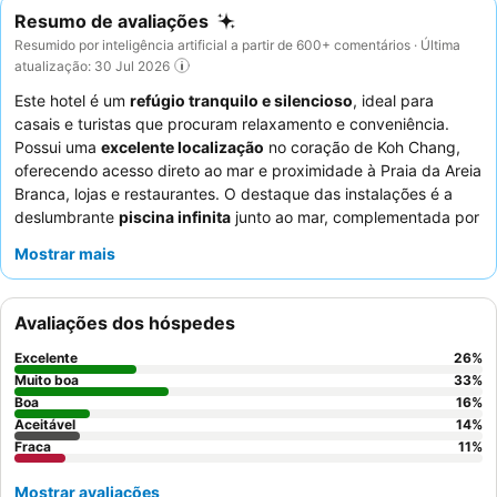
Resumo de avaliações
Resumido por inteligência artificial a partir de 600+ comentários · Última
atualização: 30 Jul 2026
Este hotel é um
refúgio tranquilo e silencioso
, ideal para
casais e turistas que procuram relaxamento e conveniência.
Possui uma
excelente localização
no coração de Koh Chang,
oferecendo acesso direto ao mar e proximidade à Praia da Areia
Branca, lojas e restaurantes. O destaque das instalações é a
deslumbrante
piscina infinita
junto ao mar, complementada por
caiaques e pranchas de paddle gratuitos para usufruto dos
Mostrar mais
hóspedes. Os hóspedes elogiam consistentemente os
funcionários simpáticos e atenciosos
e o diversificado buffet
de pequeno-almoço, que inclui opções europeias e tailandesas.
Avaliações dos hóspedes
Para uma experiência mais íntima, considere reservar um quarto
perto da piscina mais pequena na casa principal.
Excelente
26
%
Muito boa
33
%
Boa
16
%
Aceitável
14
%
Fraca
11
%
Mostrar avaliações