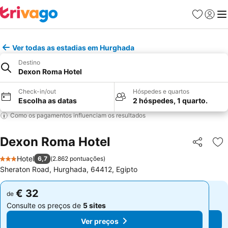
Favoritos
Iniciar
Me
Ver todas as estadias em Hurghada
Destino
Dexon Roma Hotel
Check-in/out
Hóspedes e quartos
Escolha as datas
2 hóspedes, 1 quarto.
Como os pagamentos influenciam os resultados
Dexon Roma Hotel
Partilhar
Ad
Hotel
6,7
(
2.862 pontuações
)
3 Estrelas
Sheraton Road, Hurghada, 64412, Egipto
€ 32
€ 32
de
de
Consulte os preços de
5 sites
Consulte os preços de
5 sites
Ver preços
Ver preços