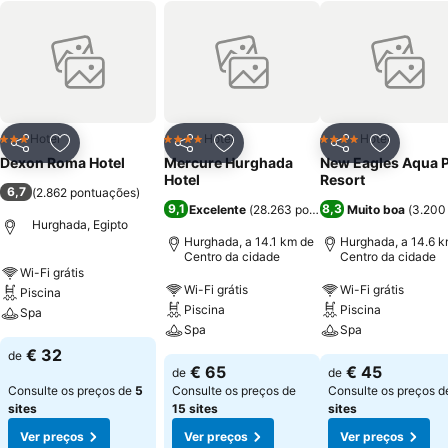
Hotel
Hotel
Hotel
3 Estrelas
4 Estrelas
4 Estrelas
Partilhar
Adicionar aos favoritos
Partilhar
Adicionar aos favoritos
Partilhar
Adicionar
Dexon Roma Hotel
Mercure Hurghada
New Eagles Aqua 
Hotel
Resort
6,7
(
2.862 pontuações
)
9,1
8,3
Excelente
(
28.263 pontuações
Muito boa
)
(
3.200
Hurghada, Egipto
Hurghada, a 14.1 km de
Hurghada, a 14.6 k
Centro da cidade
Centro da cidade
Wi-Fi grátis
Wi-Fi grátis
Wi-Fi grátis
Piscina
Piscina
Piscina
Spa
Spa
Spa
€ 32
de
€ 65
€ 45
de
de
Consulte os preços de
5
Consulte os preços de
Consulte os preços 
sites
15 sites
sites
Ver preços
Ver preços
Ver preços