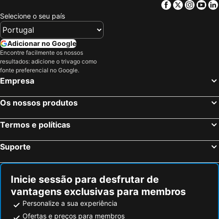
Facebook
Twitter
Insta
Yo
Selecione o seu país
Adicionar no Google
Encontre facilmente os nossos
resultados: adicione o trivago como
fonte preferencial no Google.
Empresa
Os nossos produtos
Termos e políticas
Suporte
Inicie sessão para desfrutar de
vantagens exclusivas para membros
Personalize a sua experiência
Ofertas e preços para membros