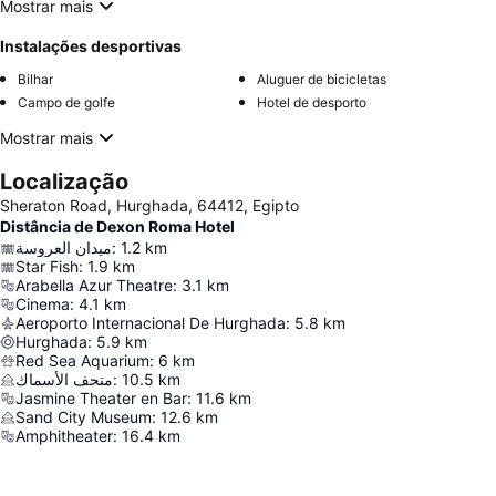
Mostrar mais
Instalações desportivas
Bilhar
Aluguer de bicicletas
Campo de golfe
Hotel de desporto
Mostrar mais
Localização
Sheraton Road, Hurghada, 64412, Egipto
Distância de Dexon Roma Hotel
ميدان العروسة
:
1.2
km
Star Fish
:
1.9
km
Arabella Azur Theatre
:
3.1
km
Cinema
:
4.1
km
Aeroporto Internacional De Hurghada
:
5.8
km
Hurghada
:
5.9
km
Red Sea Aquarium
:
6
km
متحف الأسماك
:
10.5
km
Jasmine Theater en Bar
:
11.6
km
Sand City Museum
:
12.6
km
Amphitheater
:
16.4
km