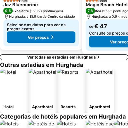
Hotel
Hotel
5 Estrelas
4 Estrelas
Jaz Bluemarine
Magic Beach Hote
9,5
7,8
Excelente
(
15.353 pontuações
)
Boa
(
3.995 pontuaç
Hurghada, a 18.9 km de Centro da cidade
Hurghada, a 0.9 km de
Selecione as datas para ver os
€ 47
de
preços exatos.
Consulte os preços 
Ver preços
Ver preç
Ver todas as estadias em Hurghada
Outras estadias em Hurghada
Hotel
Aparthotel
Resorts
Aparthotel
Categorias de hotéis populares em Hurghada