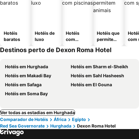
Hotéis
Hotéis de
Hotéis
Hotéis que
Hoté
baratos
luxo
com
permitem
com 
piscinas
animais
Destinos perto de Dexon Roma Hotel
Hotéis em Hurghada
Hotéis em Sharm el-Sheikh
Hotéis em Makadi Bay
Hotéis em Sahl Hasheesh
Hotéis em Safaga
Hotéis em El Gouna
Hotéis em Soma Bay
Ver todas as estadias em Hurghada
Comparador de Hotéis
África
Egipto
Red Sea Governorate
Hurghada
Dexon Roma Hotel