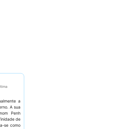
ltima
ualmente a
erno. A sua
nom Penh
finidade de
a-se como