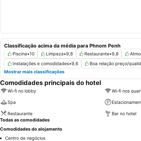
Classificação acima da média para Phnom Penh
Piscina
•
10
Limpeza
•
9,8
Restaurante
•
9,8
Atmo
Instalações e comodidades
•
9,6
Boa relação preço/quali
Mostrar mais classificações
Comodidades principais do hotel
Wi-fi no lobby
Wi-fi nos quar
Spa
Estacionamen
Restaurante
Bar no hotel
Todas as comodidades
Comodidades do alojamento
Centro de negócios