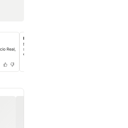
Instalações de fitness e bem-estar bem equipadas
Mantenha sua saúde e força com acesso a uma academ
io Real,
sauna e sala de vapor, proporcionando opções abrang
estar durante sua estadia.