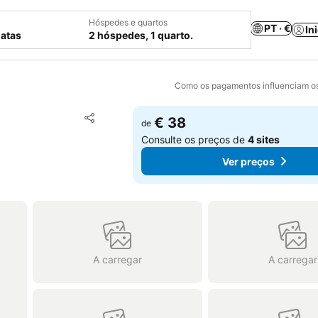
Hóspedes e quartos
PT · €
In
datas
2 hóspedes, 1 quarto.
Como os pagamentos influenciam os
Adicionar aos favoritos
€ 38
de
Partilhar
Consulte os preços de
4 sites
Ver preços
A carregar
A carregar