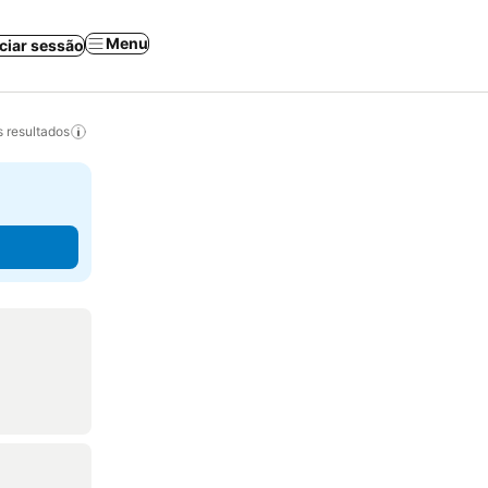
Menu
iciar sessão
 resultados