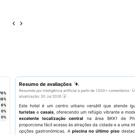
Resumo de avaliações
Resumido por inteligência artificial a partir de 1.000+ comentários · Ú
76
%
atualização: 30 Jul 2026
18
%
6
%
Este hotel é um centro urbano versátil que atende ig
0
%
turistas
e
casais
, oferecendo um refúgio vibrante e mod
0
%
excelente localização central
na área BKK1 de Ph
proporciona fácil acesso às atrações da cidade e a uma in
opções gastronómicas. A
piscina no último piso
destac