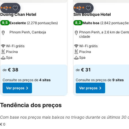
Adicionar aos favoritos
Adicionar aos favor
Hotel
Hotel
4 Estrelas
4 Estrelas
Partilhar
Partilhar
Duong Chan Hotel
Sim Boutique Hotel
9,5
8,3
Excelente
(
2.278 pontuações
)
Muito boa
(
2.842 pontuaçõe
Phnom Penh, Camboja
Phnom Penh, a 2.6 km de Cent
cidade
Wi-Fi grátis
Wi-Fi grátis
Piscina
Piscina
Spa
Spa
€ 38
€ 31
de
de
Consulte os preços de
4 sites
Consulte os preços de
9 sites
Ver preços
Ver preços
Tendência dos preços
Com base nos preços mais baixos no trivago durante os últimos 30 
€ 0