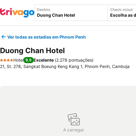
Destino
Check-in/out
Escolha as 
Ver todas as estadias em Phnom Penh
Duong Chan Hotel
Hotel
Excelente
(
2.278 pontuações
)
9,5
4 Estrelas
21, St. 278, Sangkat Boeung Keng Kang 1, Phnom Penh, Camboja
A carregar