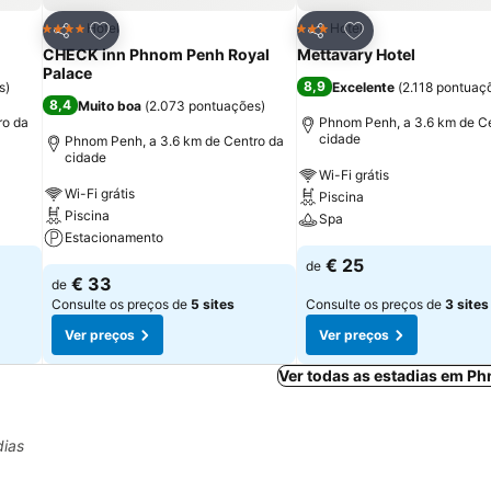
itos
Adicionar aos favoritos
Adicionar aos fav
Hotel
Hotel
4 Estrelas
3 Estrelas
Partilhar
Partilhar
CHECK inn Phnom Penh Royal
Mettavary Hotel
Palace
8,9
s
)
Excelente
(
2.118 pontuaç
8,4
Muito boa
(
2.073 pontuações
)
ro da
Phnom Penh, a 3.6 km de C
cidade
Phnom Penh, a 3.6 km de Centro da
cidade
Wi-Fi grátis
Wi-Fi grátis
Piscina
Piscina
Spa
Estacionamento
€ 25
de
€ 33
de
Consulte os preços de
5 sites
Consulte os preços de
3 sites
Ver preços
Ver preços
Ver todas as estadias em P
dias