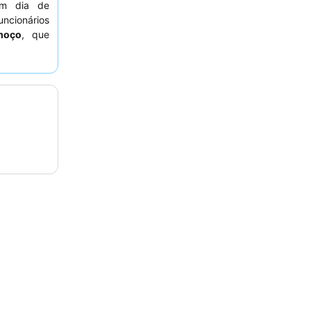
 um dia de
ncionários
moço
, que
nais. Para
e visitar o
 hour para
idade.