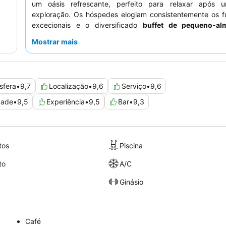
um oásis refrescante, perfeito para relaxar após
exploração. Os hóspedes elogiam consistentemente os fu
excecionais e o diversificado
buffet de pequeno-al
apresenta uma vasta gama de pratos locais e internacio
Mostrar mais
uma experiência verdadeiramente memorável, não deixe d
restaurante e sky bar no último piso
durante a happy
desfrutar de comida deliciosa e vistas deslumbrantes da c
sfera
•
9,7
Localização
•
9,6
Serviço
•
9,6
dade
•
9,5
Experiência
•
9,5
Bar
•
9,3
tos
Piscina
to
A/C
Ginásio
Café