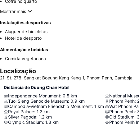
Cofre no quarto
Mostrar mais
Instalações desportivas
Aluguer de bicicletas
Hotel de desporto
Alimentação e bebidas
Comida vegetariana
Localização
21, St. 278, Sangkat Boeung Keng Kang 1, Phnom Penh, Camboja
Distância de Duong Chan Hotel
Independence Monument
:
0.5
km
National Mus
Tuol Sleng Genocide Museum
:
0.9
km
Phnom Penh
:
2
Cambodia-Vietnam Friendship Monument
:
1
km
Wat Phnom P
Royal Palace
:
1.2
km
Phnom Penh
:
Silver Pagoda
:
1.2
km
Old Stadium
:
Olympic Stadium
:
1.3
km
Phnom Penh Int