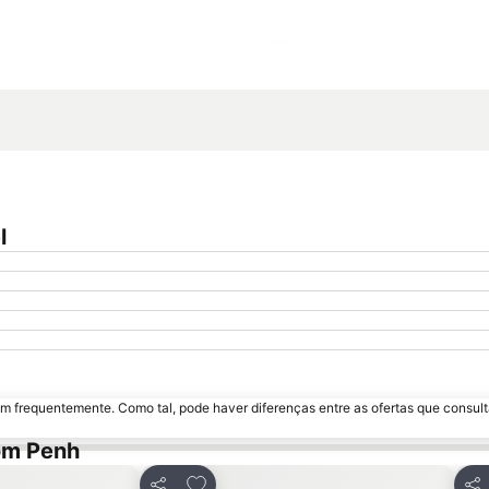
Ampliar mapa
l
m frequentemente. Como tal, pode haver diferenças entre as ofertas que consult
om Penh
avoritos
Adicionar aos favoritos