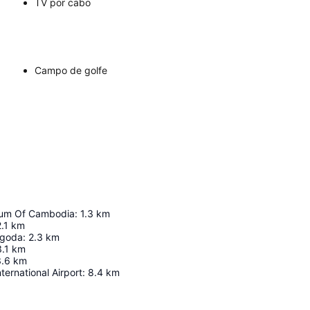
TV por cabo
Campo de golfe
eum Of Cambodia
:
1.3
km
.1
km
agoda
:
2.3
km
3.1
km
3.6
km
ernational Airport
:
8.4
km