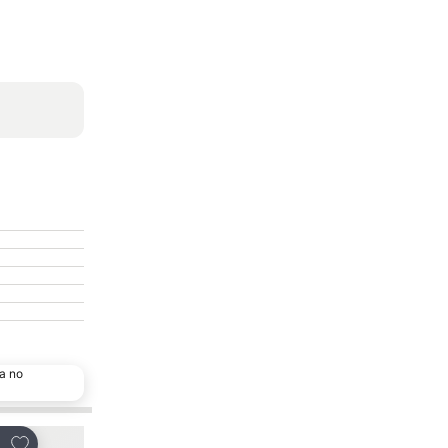
a no
Adicionar aos favoritos
Adicionar aos favor