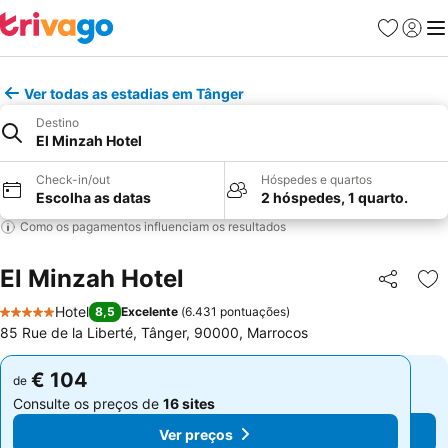
Favoritos
Iniciar
Me
Ver todas as estadias em Tânger
Destino
El Minzah Hotel
Check-in/out
Hóspedes e quartos
Escolha as datas
2 hóspedes, 1 quarto.
Como os pagamentos influenciam os resultados
El Minzah Hotel
Partilhar
Ad
Hotel
8,5
Excelente
(
6.431 pontuações
)
5 Estrelas
85 Rue de la Liberté, Tânger, 90000, Marrocos
€ 104
€ 104
de
de
Consulte os preços de
16 sites
Consulte os preços de
16 sites
Ver preços
Ver preços