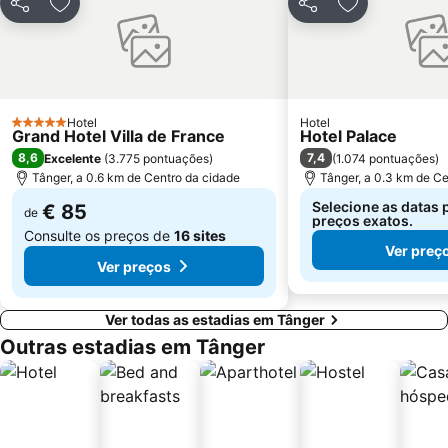
Partilhar
Adicionar aos favoritos
Partilhar
Adicionar aos
Hotel
Hotel
5 Estrelas
Grand Hotel Villa de France
Hotel Palace
8,6
7,4
Excelente
(
3.775 pontuações
)
(
1.074 pontuações
)
Tânger, a 0.6 km de Centro da cidade
Tânger, a 0.3 km de Ce
Selecione as datas 
€ 85
de
preços exatos.
Consulte os preços de
16 sites
Ver preç
Ver preços
Ver todas as estadias em Tânger
Outras estadias em Tânger