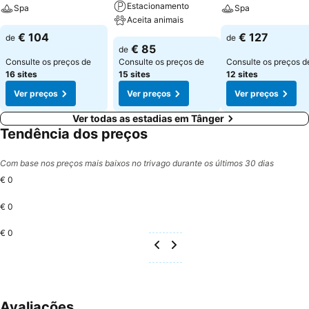
Estacionamento
Spa
Spa
Aceita animais
€ 104
€ 127
de
de
€ 85
de
Consulte os preços de
Consulte os preços de
Consulte os preços d
16 sites
15 sites
12 sites
Ver preços
Ver preços
Ver preços
Ver todas as estadias em Tânger
Tendência dos preços
Com base nos preços mais baixos no trivago durante os últimos 30 dias
€ 0
€ 0
€ 0
Avaliações