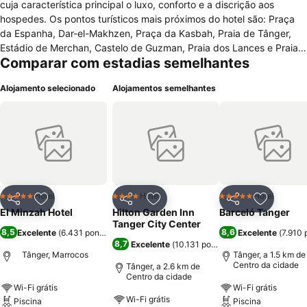
cuja característica principal o luxo, conforto e a discrição aos
hospedes. Os pontos turísticos mais próximos do hotel são: Praça
da Espanha, Dar-el-Makhzen, Praça da Kasbah, Praia de Tânger,
Estádio de Merchan, Castelo de Guzman, Praia dos Lances e Praia
Comparar com estadias semelhantes
Valdevaqueros. O aeroporto mais próximo é o Tangier Ibn Batouta
(TNG). O El Minzah oferece aos hospedes em geral recepção 24 h,
Alojamento selecionado
Alojamentos semelhantes
lojas de presentes, piscina coberta e externa sazonal com bar,
restaurante no hotel, tarifas de meia pensão disponíveis. Para quem
viaja a negócios o hotel disponibiliza business center serviço de
buffet para eventos, serviço de quarto 24 horas, serviços de
lavanderia, suporte tecnológico, várias salas de conferência e muito
mais. Todos os quartos do hotel possuem chaves eletromagnéticas,
banheiro com chuveiro e banheira combinados, bidê, roupões de
banho e secador de cabelo, cofre, cortinas blackout, janelas com
Hotel
Hotel
Hotel
5 Estrelas
4 Estrelas
5 Estrelas
Partilhar
Adicionar aos favoritos
Partilhar
Adicionar aos favoritos
Partilhar
Adicionar
vista, mesa de escritório e outras comodidades
El Minzah Hotel
Hilton Garden Inn
Barceló Tanger
Tanger City Center
8,5
8,6
Excelente
(
6.431 pontuações
)
Excelente
(
7.910 
8,7
Excelente
(
10.131 pontuações
)
Tânger, Marrocos
Tânger, a 1.5 km de
Centro da cidade
Tânger, a 2.6 km de
Centro da cidade
Wi-Fi grátis
Wi-Fi grátis
Wi-Fi grátis
Piscina
Piscina