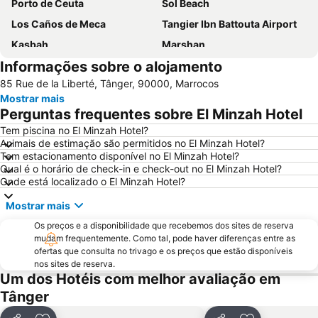
Porto de Ceuta
Sol Beach
Los Caños de Meca
Tangier Ibn Battouta Airport
Kasbah
Marshan
Informações sobre o alojamento
Achakar
Valdevaqueros
85 Rue de la Liberté, Tânger, 90000, Marrocos
Playa de los Lances
Cabo Negro Royal Golf Club
Mostrar mais
Playa Chica
Dar-el-Makhzen Palace
Perguntas frequentes sobre El Minzah Hotel
Hercules Caves
Marco Polo
Tem piscina no El Minzah Hotel?
Animais de estimação são permitidos no El Minzah Hotel?
M'diq Beach
Getares
Tem estacionamento disponível no El Minzah Hotel?
Mendoubia Gardens
Playa del Carmen
Qual é o horário de check-in e check-out no El Minzah Hotel?
Onde está localizado o El Minzah Hotel?
Cape Spartel
Playa de Punta Paloma
Mostrar mais
Asilah Beach
Tres Piedras Fnideq Beach
Os preços e a disponibilidade que recebemos dos sites de reserva
Medina
Faro de Punta Carnero
mudam frequentemente. Como tal, pode haver diferenças entre as
Tangier Royal Golf Club
Roman ruins of Baelo Claudia
ofertas que consulta no trivago e os preços que estão disponíveis
nos sites de reserva.
Benítez
Plaza de Santiago
Um dos Hotéis com melhor avaliação em
Faro de Trafalgar
Tânger