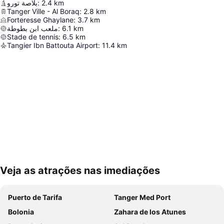
بلاصة تورو
:
2.4
km
Tanger Ville - Al Boraq
:
2.8
km
Forteresse Ghaylane
:
3.7
km
ملعب ابن بطوطة
:
6.1
km
Stade de tennis
:
6.5
km
Tangier Ibn Battouta Airport
:
11.4
km
Veja as atrações nas imediações
Ampliar mapa
Puerto de Tarifa
Tanger Med Port
Bolonia
Zahara de los Atunes