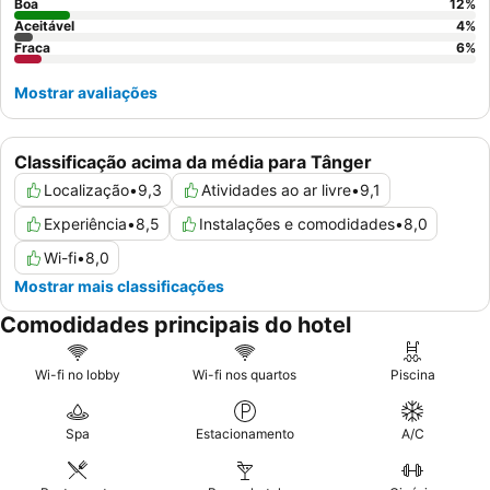
Boa
12
%
Aceitável
4
%
Fraca
6
%
Mostrar avaliações
Classificação acima da média para Tânger
Localização
•
9,3
Atividades ao ar livre
•
9,1
Experiência
•
8,5
Instalações e comodidades
•
8,0
Wi-fi
•
8,0
Mostrar mais classificações
Comodidades principais do hotel
Wi-fi no lobby
Wi-fi nos quartos
Piscina
Spa
Estacionamento
A/C