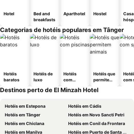
Hotel
Bed and
Aparthotel
Hostel
Casa
breakfasts
hósp
Categorias de hotéis populares em Tânger
Hotéis
Hotéis de
Hotéis
Hotéis que
Hoté
baratos
luxo
com
permitem
com 
piscinas
animais
Destinos perto de El Minzah Hotel
Hotéis em Estepona
Hotéis em Cádis
Hotéis em Tânger
Hotéis em Novo Sancti Petri
Hotéis em Chiclana
Hotéis em Conil da Frontera
Hotéis em Manilva
Hotéis em Puerto de Santa María