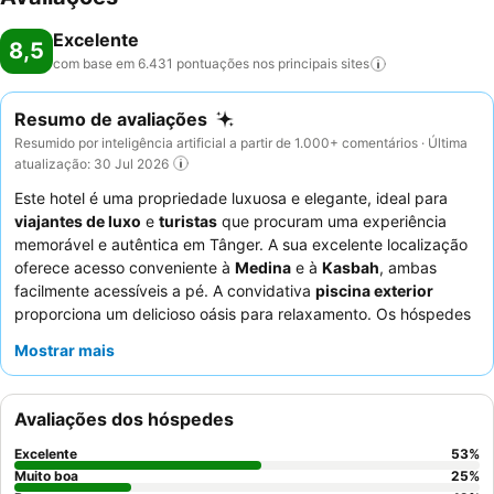
Excelente
8,5
com base em 6.431 pontuações nos principais
sites
Resumo de avaliações
Resumido por inteligência artificial a partir de 1.000+ comentários · Última
atualização: 30 Jul 2026
Este hotel é uma propriedade luxuosa e elegante, ideal para
viajantes de luxo
e
turistas
que procuram uma experiência
memorável e autêntica em Tânger. A sua excelente localização
oferece acesso conveniente à
Medina
e à
Kasbah
, ambas
facilmente acessíveis a pé. A convidativa
piscina exterior
proporciona um delicioso oásis para relaxamento. Os hóspedes
elogiam consistentemente o
staff
excecional e a extensa
Mostrar mais
variedade e qualidade do
buffet de pequeno-almoço
,
frequentemente com iguarias da cozinha marroquina local. Para
uma estadia verdadeiramente indulgente, considere o
Avaliações dos hóspedes
restaurante marroquino, elogiado pelos seus pratos autênticos,
música ao vivo e entretenimento.
Excelente
53
%
Muito boa
25
%