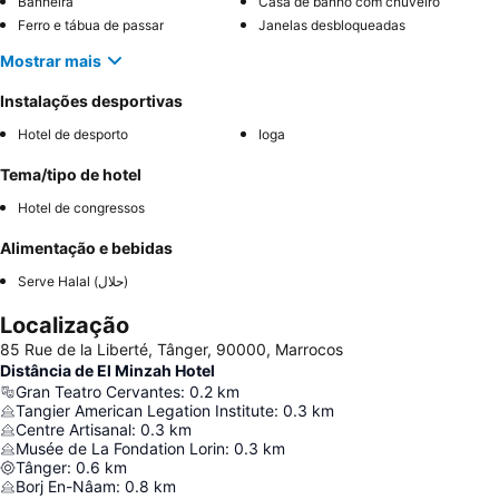
Banheira
Casa de banho com chuveiro
Ferro e tábua de passar
Janelas desbloqueadas
Mostrar mais
Instalações desportivas
Hotel de desporto
Ioga
Tema/tipo de hotel
Hotel de congressos
Alimentação e bebidas
Serve Halal (حلال)
Localização
85 Rue de la Liberté, Tânger, 90000, Marrocos
Distância de El Minzah Hotel
Gran Teatro Cervantes
:
0.2
km
Tangier American Legation Institute
:
0.3
km
Centre Artisanal
:
0.3
km
Musée de La Fondation Lorin
:
0.3
km
Tânger
:
0.6
km
Borj En-Nâam
:
0.8
km