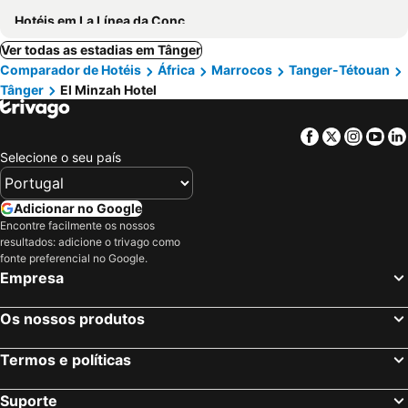
Hotéis em La Línea da Concepción
Ver todas as estadias em Tânger
Comparador de Hotéis
África
Marrocos
Tanger-Tétouan
Tânger
El Minzah Hotel
Facebook
Twitter
Insta
Yo
Selecione o seu país
Adicionar no Google
Encontre facilmente os nossos
resultados: adicione o trivago como
fonte preferencial no Google.
Empresa
Os nossos produtos
Termos e políticas
Suporte