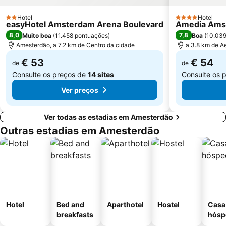
Rembrandtplein
Zuid Metro Station
Hotel
Hotel
2 Estrelas
4 Estrelas
easyHotel Amsterdam Arena Boulevard
Amedia Amst
Sloterdijk Metro Station
Madurodam
8,0
7,8
Muito boa
(
11.458 pontuações
)
Boa
(
10.039
Hoofddorp center
Bloemencorso Bollenstreek
Amesterdão, a 7.2 km de Centro da cidade
a 3.8 km de A
Melkweg
Museumplein
€ 53
€ 54
de
de
Consulte os preços de
14 sites
Consulte os 
Ver preços
Ver todas as estadias em Amesterdão
Outras estadias em Amesterdão
Hotel
Bed and
Aparthotel
Hostel
Casa
breakfasts
hósp