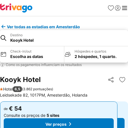
Favoritos
Iniciar
Me
Ver todas as estadias em Amesterdão
Destino
Kooyk Hotel
Check-in/out
Hóspedes e quartos
Escolha as datas
2 hóspedes, 1 quarto.
Como os pagamentos influenciam os resultados
Kooyk Hotel
Partilhar
Ad
Hotel
6,5
(
3.862 pontuações
)
1 Estrelas
Leidsekade 82, 1017PM, Amesterdão, Holanda
€ 54
€ 54
de
de
Consulte os preços de
5 sites
Consulte os preços de
5 sites
Ver preços
Ver preços