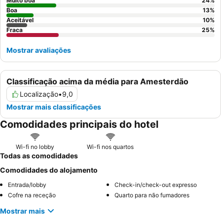
quarto virado para o jardim.
Muito boa
24
%
Boa
13
%
Aceitável
10
%
Fraca
25
%
Mostrar avaliações
Classificação acima da média para Amesterdão
Localização
•
9,0
Mostrar mais classificações
Comodidades principais do hotel
Wi-fi no lobby
Wi-fi nos quartos
Todas as comodidades
Comodidades do alojamento
Entrada/lobby
Check-in/check-out expresso
Cofre na receção
Quarto para não fumadores
Mostrar mais