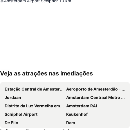
Amsterdam Airport Schiphol
:
10
km
Veja as atrações nas imediações
Ampliar mapa
Estação Central de Amesterdão
Aeroporto de Amesterdão - Schiphol
Jordaan
Amsterdam Centraal Metro Station
Distrito da Luz Vermelha em Amesterdão
Amsterdam RAI
Schiphol Airport
Keukenhof
De Pijp
Dam