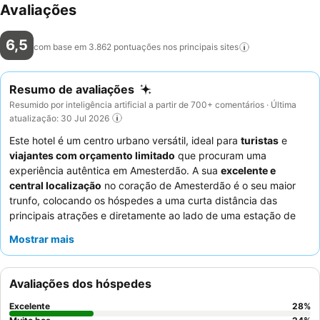
Avaliações
6,5
com base em 3.862 pontuações nos principais
sites
Resumo de avaliações
Resumido por inteligência artificial a partir de 700+ comentários · Última
atualização: 30 Jul 2026
Este hotel é um centro urbano versátil, ideal para
turistas
e
viajantes com orçamento limitado
que procuram uma
experiência autêntica em Amesterdão. A sua
excelente e
central localização
no coração de Amesterdão é o seu maior
trunfo, colocando os hóspedes a uma curta distância das
principais atrações e diretamente ao lado de uma estação de
elétrico principal para acesso fácil a toda a cidade. Embora as
Mostrar mais
comodidades sejam básicas, o elogio consistente ao
staff
excecionalmente simpático e prestável
e o ocasional
pequeno-almoço cozinhado
com proprietários atenciosos
Avaliações dos hóspedes
melhoram significativamente a experiência do hóspede. Para
uma estadia mais tranquila, os hóspedes devem pedir um
Excelente
28
%