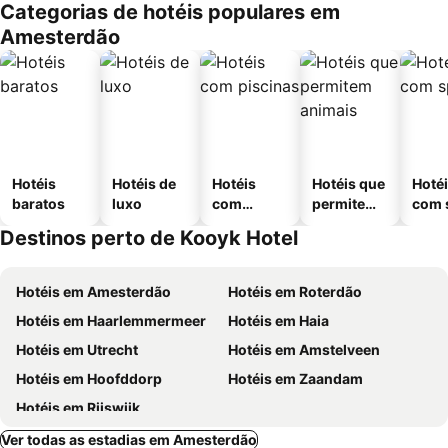
Categorias de hotéis populares em
Amesterdão
Hotéis
Hotéis de
Hotéis
Hotéis que
Hoté
baratos
luxo
com
permitem
com 
piscinas
animais
Destinos perto de Kooyk Hotel
Hotéis em Amesterdão
Hotéis em Roterdão
Hotéis em Haarlemmermeer
Hotéis em Haia
Hotéis em Utrecht
Hotéis em Amstelveen
Hotéis em Hoofddorp
Hotéis em Zaandam
Hotéis em Rijswijk
Ver todas as estadias em Amesterdão