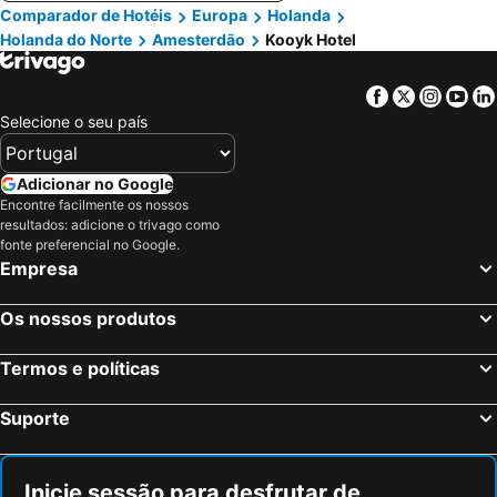
Comparador de Hotéis
Europa
Holanda
Holanda do Norte
Amesterdão
Kooyk Hotel
Facebook
Twitter
Insta
Yo
Selecione o seu país
Adicionar no Google
Encontre facilmente os nossos
resultados: adicione o trivago como
fonte preferencial no Google.
Empresa
Os nossos produtos
Termos e políticas
Suporte
Inicie sessão para desfrutar de