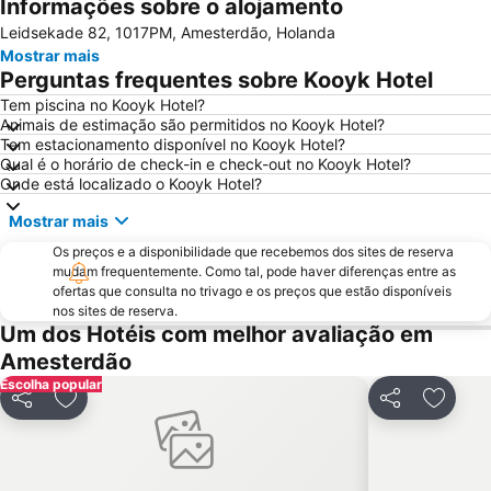
Informações sobre o alojamento
Amsterdam ArenA
Ziggo Dome
Leidsekade 82, 1017PM, Amesterdão, Holanda
Anne Frank Museum
Utrecht Centraal Station
Mostrar mais
Sloterdijk
Leidseplein
Perguntas frequentes sobre Kooyk Hotel
Van Gogh Museum
Oud-Zuid
Tem piscina no Kooyk Hotel?
Animais de estimação são permitidos no Kooyk Hotel?
Jaarbeurs Utrecht
Haven Amsterdam
Tem estacionamento disponível no Kooyk Hotel?
Stadium Galgenwaard
Scheveningen Beach
Qual é o horário de check-in e check-out no Kooyk Hotel?
Onde está localizado o Kooyk Hotel?
Cruzeiros Internacionais pelos Canais da Holanda
Grachtengordel
Mostrar mais
Amsterdam Museum
Amstel Metro Station
Os preços e a disponibilidade que recebemos dos sites de reserva
Noord
Zandvoort Beach
mudam frequentemente. Como tal, pode haver diferenças entre as
Oud-West
Oost
ofertas que consulta no trivago e os preços que estão disponíveis
nos sites de reserva.
Bijlmer ArenA Metro Station
Zaanse Schans
Um dos Hotéis com melhor avaliação em
Mercado das flores
Vondelpark
Amesterdão
Escolha popular
Haarlemmerstraat
De Wallen - o Bairro da Luz Vermelha
Partilhar
Adicionar aos favoritos
Partilhar
Adicio
Geuzenveld-Slotermeer
Zuidoost
Paradiso
Museu Rijks
AFAS Live
Heineken Experience