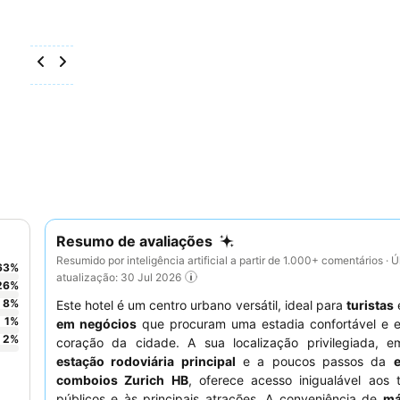
Resumo de avaliações
Resumido por inteligência artificial a partir de 1.000+ comentários · Ú
63
%
atualização: 30 Jul 2026
26
%
8
%
Este hotel é um centro urbano versátil, ideal para
turistas
1
%
em negócios
que procuram uma estadia confortável e ef
2
%
coração da cidade. A sua localização privilegiada, e
estação rodoviária principal
e a poucos passos da
comboios Zurich HB
, oferece acesso inigualável aos 
públicos e às principais atrações. A conveniência de
má