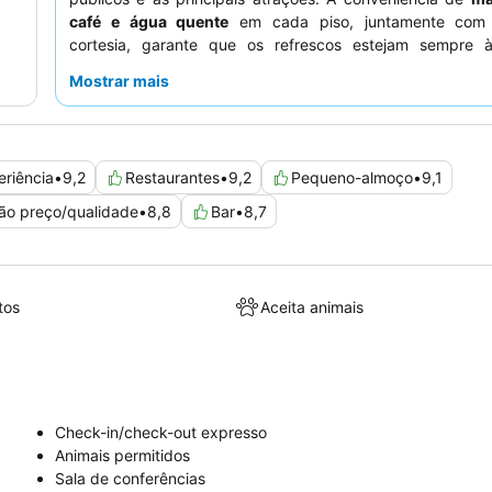
café e água quente
em cada piso, juntamente com
cortesia, garante que os refrescos estejam sempre
hóspedes elogiam consistentemente a
equipa da receç
Mostrar mais
simpatia e prestabilidade excecionais, muitas vezes ind
ajudar com várias necessidades. Para um conforto e vis
considere solicitar um quarto num andar superior.
eriência
•
9,2
Restaurantes
•
9,2
Pequeno-almoço
•
9,1
ão preço/qualidade
•
8,8
Bar
•
8,7
tos
Aceita animais
Check-in/check-out expresso
Animais permitidos
Sala de conferências