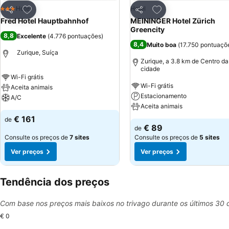
Adicionar aos favoritos
Adicionar aos favor
Hotel
Hotel
3 Estrelas
Partilhar
Partilhar
Fred Hotel Hauptbahnhof
MEININGER Hotel Zürich
Greencity
8,8
Excelente
(
4.776 pontuações
)
8,4
Muito boa
(
17.750 pontuaçõ
Zurique, Suíça
Zurique, a 3.8 km de Centro da
cidade
Wi-Fi grátis
Wi-Fi grátis
Aceita animais
Estacionamento
A/C
Aceita animais
€ 161
de
€ 89
de
Consulte os preços de
7 sites
Consulte os preços de
5 sites
Ver preços
Ver preços
Tendência dos preços
Com base nos preços mais baixos no trivago durante os últimos 30 
€ 0