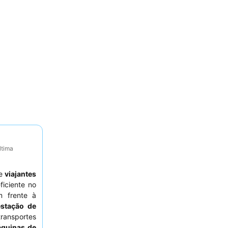
ltima
e
viajantes
iciente no
m frente à
estação de
transportes
quinas de