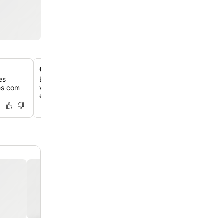
Conceito de santuário urbano pragmático
es
Experimente uma estadia altamente eficiente, projetada
tes com
viajante moderno, combinando estética minimalista de es
escandinavo com utilidade de alta funcionalidade.