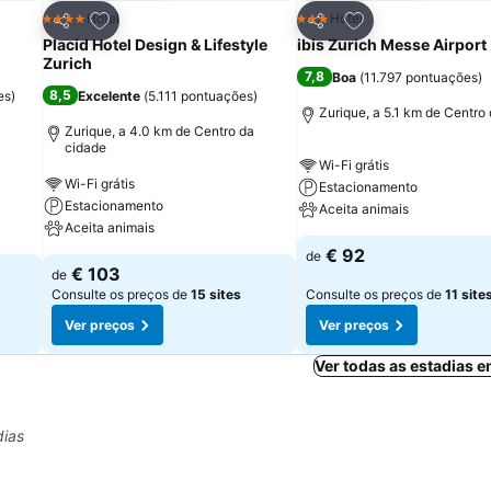
itos
Adicionar aos favoritos
Adicionar aos fav
Hotel
Hotel
4 Estrelas
3 Estrelas
Partilhar
Partilhar
Placid Hotel Design & Lifestyle
ibis Zurich Messe Airport
Zurich
7,8
Boa
(
11.797 pontuações
)
8,5
es
)
Excelente
(
5.111 pontuações
)
Zurique, a 5.1 km de Centro
Zurique, a 4.0 km de Centro da
cidade
Wi-Fi grátis
Wi-Fi grátis
Estacionamento
Estacionamento
Aceita animais
Aceita animais
€ 92
de
€ 103
de
Consulte os preços de
15 sites
Consulte os preços de
11 site
Ver preços
Ver preços
Ver todas as estadias 
dias