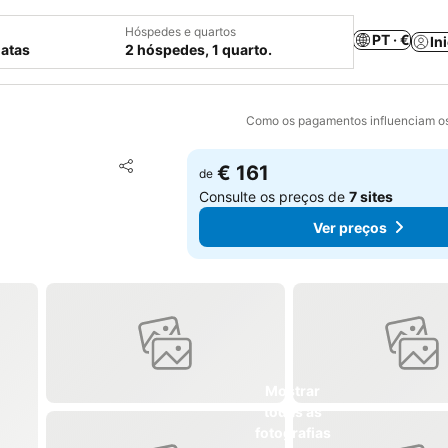
Hóspedes e quartos
PT · €
In
datas
2 hóspedes, 1 quarto.
Como os pagamentos influenciam os
Adicionar aos favoritos
€ 161
de
Partilhar
Consulte os preços de
7 sites
Ver preços