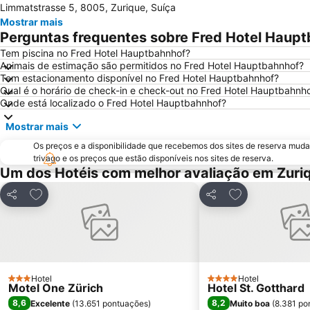
Limmatstrasse 5, 8005, Zurique, Suíça
Mostrar mais
Perguntas frequentes sobre Fred Hotel Haup
Tem piscina no Fred Hotel Hauptbahnhof?
Animais de estimação são permitidos no Fred Hotel Hauptbahnhof?
Tem estacionamento disponível no Fred Hotel Hauptbahnhof?
Qual é o horário de check-in e check-out no Fred Hotel Hauptbahnh
Onde está localizado o Fred Hotel Hauptbahnhof?
Mostrar mais
Os preços e a disponibilidade que recebemos dos sites de reserva muda
trivago e os preços que estão disponíveis nos sites de reserva.
Um dos Hotéis com melhor avaliação em Zuri
Adicionar aos favoritos
Adicionar aos f
Partilhar
Partilhar
Hotel
Hotel
3 Estrelas
4 Estrelas
Motel One Zürich
Hotel St. Gotthard
8,6
8,2
Excelente
(
13.651 pontuações
)
Muito boa
(
8.381 po