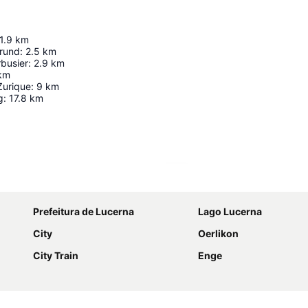
1.9
km
grund
:
2.5
km
rbusier
:
2.9
km
km
Zurique
:
9
km
g
:
17.8
km
Ampliar mapa
Prefeitura de Lucerna
Lago Lucerna
City
Oerlikon
City Train
Enge