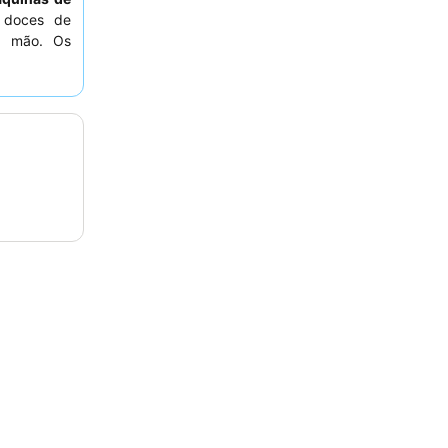
 doces de
 à mão. Os
ão
pela sua
o além para
tas ideais,