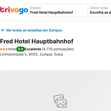
Destino
Check-in/out
Escolha as 
Ver todas as estadias em Zurique
Fred Hotel Hauptbahnhof
Hotel
Excelente
(
4.776 pontuações
)
8,8
3 Estrelas
Limmatstrasse 5, 8005, Zurique, Suíça