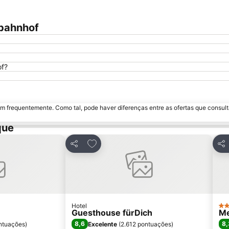
tbahnhof
of?
m frequentemente. Como tal, pode haver diferenças entre as ofertas que consult
que
avoritos
Adicionar aos favoritos
Partilhar
Par
Hotel
4 E
Guesthouse fürDich
Me
8,6
8,
ntuações
)
Excelente
(
2.612 pontuações
)