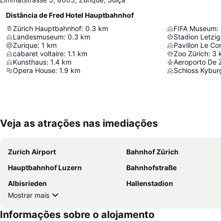
Distância de Fred Hotel Hauptbahnhof
Zürich Hauptbahnhof
:
0.3
km
FIFA Museum
:
Landesmuseum
:
0.3
km
Stadion Letzi
Zurique
:
1
km
Pavillon Le Co
cabaret voltaire
:
1.1
km
Zoo Zürich
:
3
Kunsthaus
:
1.4
km
Aeroporto De 
Opera House
:
1.9
km
Schloss Kybur
Veja as atrações nas imediações
Zurich Airport
Bahnhof Zürich
Hauptbahnhof Luzern
Bahnhofstraße
Albisrieden
Hallenstadion
Mostrar mais
Informações sobre o alojamento