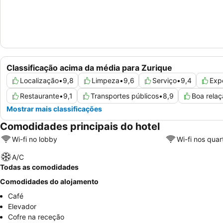
Classificação acima da média para Zurique
Localização
•
9,8
Limpeza
•
9,6
Serviço
•
9,4
Exp
Restaurante
•
9,1
Transportes públicos
•
8,9
Boa relaç
Mostrar mais classificações
Comodidades principais do hotel
Wi-fi no lobby
Wi-fi nos quar
A/C
Todas as comodidades
Comodidades do alojamento
Café
Elevador
Cofre na receção