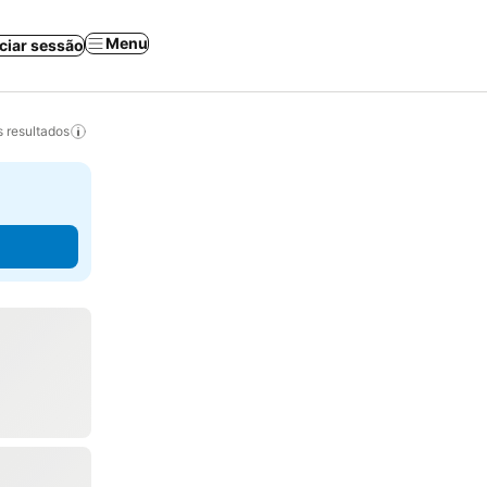
Menu
iciar sessão
 resultados