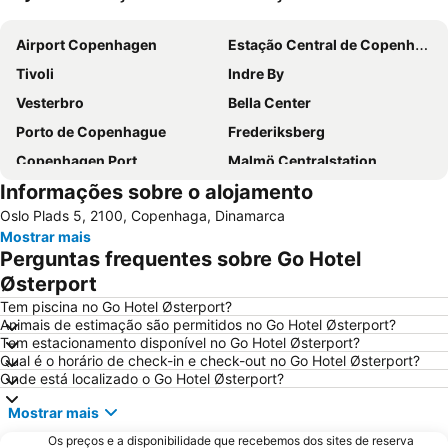
Ampliar mapa
Airport Copenhagen
Estação Central de Copenhague
Tivoli
Indre By
Vesterbro
Bella Center
Porto de Copenhague
Frederiksberg
Copenhagen Port
Malmö Centralstation
Informações sobre o alojamento
Østerbro
Islands Brygge
Oslo Plads 5, 2100, Copenhaga, Dinamarca
Nørrebro
Nyhavn
Mostrar mais
Parken Stadium
Royal Copenhagen
Perguntas frequentes sobre Go Hotel
Praça da Prefeitura
Amager Centret
Østerport
Ørestad
Triangeln
Tem piscina no Go Hotel Østerport?
Animais de estimação são permitidos no Go Hotel Østerport?
Malmö Centrum
Castelo Rosenborg
Tem estacionamento disponível no Go Hotel Østerport?
Qual é o horário de check-in e check-out no Go Hotel Østerport?
Estação Nørreport
Night of Culture
Onde está localizado o Go Hotel Østerport?
EU BC&E
Københavns Bymuseum
Mostrar mais
Copenhagen City Hop-on Hop-off Mermaid Tour
Valbyparken
Os preços e a disponibilidade que recebemos dos sites de reserva