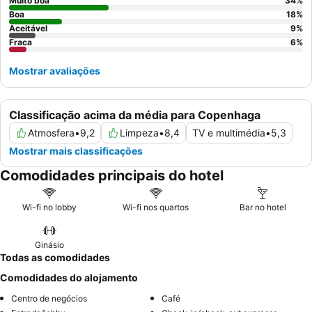
vibrações.
Muito boa
34
%
Boa
18
%
Aceitável
9
%
Fraca
6
%
Mostrar avaliações
Classificação acima da média para Copenhaga
Atmosfera
•
9,2
Limpeza
•
8,4
TV e multimédia
•
5,3
Mostrar mais classificações
Comodidades principais do hotel
Wi-fi no lobby
Wi-fi nos quartos
Bar no hotel
Ginásio
Todas as comodidades
Comodidades do alojamento
Centro de negócios
Café