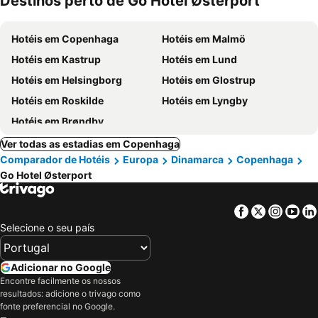
Destinos perto de Go Hotel Østerport
Hotéis em Copenhaga
Hotéis em Malmö
Hotéis em Kastrup
Hotéis em Lund
Hotéis em Helsingborg
Hotéis em Glostrup
Hotéis em Roskilde
Hotéis em Lyngby
Hotéis em Brøndby
Ver todas as estadias em Copenhaga
Comparador de Hotéis
Europa
Dinamarca
Copenhaga
Go Hotel Østerport
Facebook
Twitter
Insta
Yo
Selecione o seu país
Adicionar no Google
Encontre facilmente os nossos
resultados: adicione o trivago como
fonte preferencial no Google.