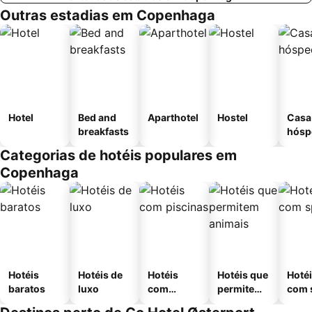
Outras estadias em Copenhaga
Hotel
Bed and
Aparthotel
Hostel
Casa
breakfasts
hósp
Categorias de hotéis populares em
Copenhaga
Hotéis
Hotéis de
Hotéis
Hotéis que
Hoté
baratos
luxo
com
permitem
com 
piscinas
animais