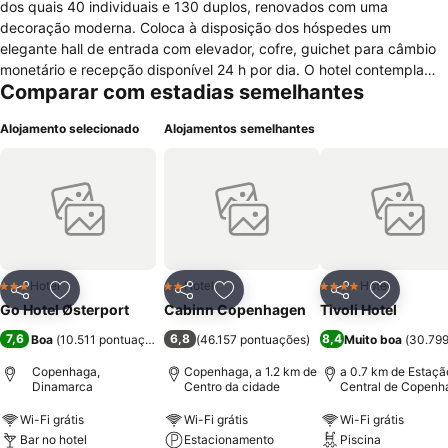
dos quais 40 individuais e 130 duplos, renovados com uma
decoração moderna. Coloca à disposição dos hóspedes um
elegante hall de entrada com elevador, cofre, guichet para câmbio
monetário e recepção disponível 24 h por dia. O hotel contempla
Comparar com estadias semelhantes
ainda uma um agradável lounge com televisão. Poderá também
usufruir do acesso à Internet sem fios em todo o hotel.
Alojamento selecionado
Alojamentos semelhantes
Adicionalmente o hotel inclui uma sala de televisão, um restaurante,
serviço de lavandaria e instalações para conferências para
empresários.
Hotel
Hotel
Hotel
3 Estrelas
2 Estrelas
4 Estrelas
Partilhar
Adicionar aos favoritos
Partilhar
Adicionar aos favoritos
Partilhar
Adicionar
Go Hotel Østerport
Cabinn Copenhagen
Tivoli Hotel
7,6
6,8
8,4
Boa
(
10.511 pontuações
)
(
46.157 pontuações
)
Muito boa
(
30.799
Copenhaga,
Copenhaga, a 1.2 km de
a 0.7 km de Estaçã
Dinamarca
Centro da cidade
Central de Copenh
Wi-Fi grátis
Wi-Fi grátis
Wi-Fi grátis
Bar no hotel
Estacionamento
Piscina