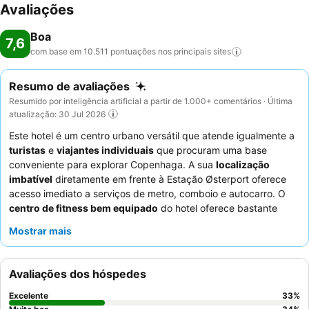
Avaliações
Boa
7,6
com base em 10.511 pontuações nos principais
sites
Resumo de avaliações
Resumido por inteligência artificial a partir de 1.000+ comentários · Última
atualização: 30 Jul 2026
Este hotel é um centro urbano versátil que atende igualmente a
turistas
e
viajantes individuais
que procuram uma base
conveniente para explorar Copenhaga. A sua
localização
imbatível
diretamente em frente à Estação Østerport oferece
acesso imediato a serviços de metro, comboio e autocarro. O
centro de fitness bem equipado
do hotel oferece bastante
espaço para exercícios, enquanto o
delicioso e variado buffet
Mostrar mais
de pequeno-almoço
recebe consistentemente muitos elogios.
Os hóspedes elogiam consistentemente a
equipa do hotel
pela
sua simpatia e prestabilidade excecionais. Para uma estadia
Avaliações dos hóspedes
mais tranquila, escolha um quarto virado para o jardim, pois os
quartos virados para as linhas de comboio podem ter ruído e
Excelente
33
%