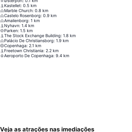
Østerport
:
0.1
km
Kastellet
:
0.5
km
Marble Church
:
0.8
km
Castelo Rosenborg
:
0.9
km
Amalienborg
:
1
km
Nyhavn
:
1.4
km
Parken
:
1.5
km
The Stock Exchange Building
:
1.8
km
Palácio De Christiansborg
:
1.9
km
Copenhaga
:
2.1
km
Freetown Christiania
:
2.2
km
Aeroporto De Copenhaga
:
9.4
km
Veja as atrações nas imediações