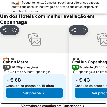
Dyrehaven-Parque dos Cervos
Malmö rådhus
mudam frequentemente. Como tal, pode haver diferenças entre as
ofertas que consulta no trivago e os preços que estão disponíveis
Malmö Arena
Roskilde Station
nos sites de reserva.
Lunds Universitet
Operaen
Um dos Hotéis com melhor avaliação em
Copenhaga
Christiania
Christianshavn
Ballerup Centret
Partilhar
Adicionar aos favoritos
Partilhar
Adicionar aos
Hotel
Hotel
2 Estrelas
Cabinn Metro
CityHub Copenha
7,0
9,3
(
26.799 pontuações
)
Excelente
(
13.405 p
a 4.5 km de Airport Copenhagen
Copenhaga, a 1.5 km d
€ 68
€ 43
de
de
Consulte os preços de
15 sites
Consulte os preços 
Ver preços
Ver preç
Ver todas as estadias em Copenhaga