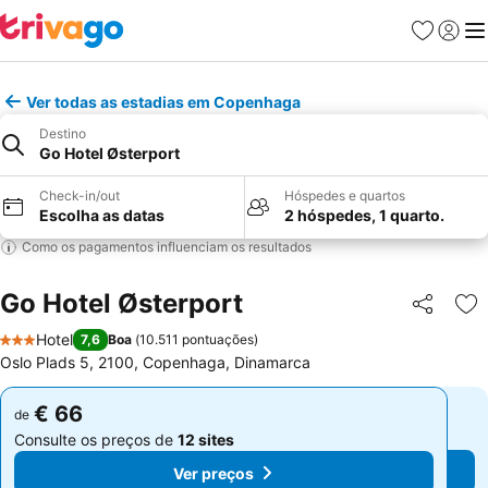
Favoritos
Iniciar
Me
Ver todas as estadias em Copenhaga
Destino
Go Hotel Østerport
Check-in/out
Hóspedes e quartos
Escolha as datas
2 hóspedes, 1 quarto.
Como os pagamentos influenciam os resultados
Go Hotel Østerport
Partilhar
Ad
Hotel
7,6
Boa
(
10.511 pontuações
)
3 Estrelas
Oslo Plads 5, 2100, Copenhaga, Dinamarca
€ 66
€ 66
de
de
Consulte os preços de
12 sites
Consulte os preços de
12 sites
Ver preços
Ver preços