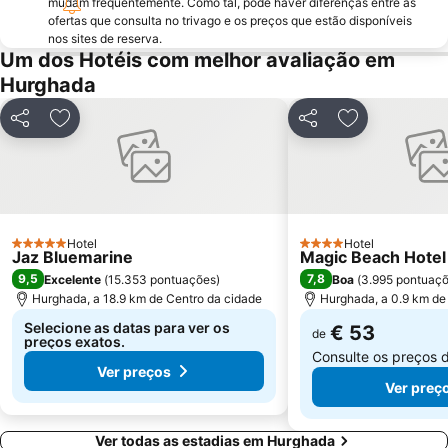
mudam frequentemente. Como tal, pode haver diferenças entre as
ofertas que consulta no trivago e os preços que estão disponíveis
nos sites de reserva.
Um dos Hotéis com melhor avaliação em
Hurghada
Partilhar
Adicionar aos favoritos
Partilhar
Adicionar aos
Hotel
Hotel
5 Estrelas
4 Estrelas
Jaz Bluemarine
Magic Beach Hote
9,5
7,8
Excelente
(
15.353 pontuações
)
Boa
(
3.995 pontuaç
Hurghada, a 18.9 km de Centro da cidade
Hurghada, a 0.9 km de
Selecione as datas para ver os
€ 53
de
preços exatos.
Consulte os preços 
Ver preços
Ver preç
Ver todas as estadias em Hurghada