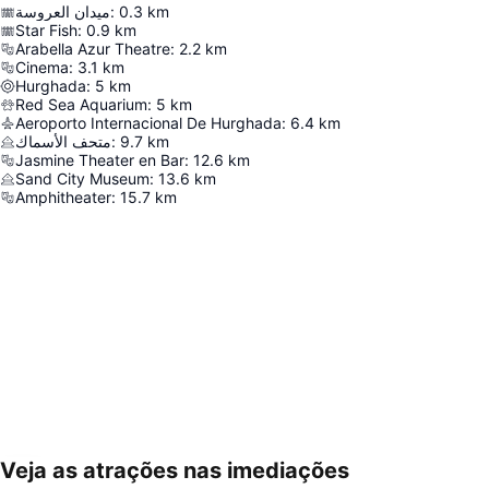
ميدان العروسة
:
0.3
km
Star Fish
:
0.9
km
Arabella Azur Theatre
:
2.2
km
Cinema
:
3.1
km
Hurghada
:
5
km
Red Sea Aquarium
:
5
km
Aeroporto Internacional De Hurghada
:
6.4
km
متحف الأسماك
:
9.7
km
Jasmine Theater en Bar
:
12.6
km
Sand City Museum
:
13.6
km
Amphitheater
:
15.7
km
Veja as atrações nas imediações
Ampliar mapa