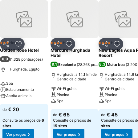
Hostel
Hotel
Hotel
3 Estrelas
4 Estrelas
4 Estrelas
Partilhar
Adicionar aos favoritos
Partilhar
Adicionar aos favoritos
Partilhar
Adicionar
Golden Rose Hotel
Mercure Hurghada
New Eagles Aqua 
Hotel
Resort
6,9
(
1.328 pontuações
)
9,1
8,3
Excelente
(
28.263 pontuações
Muito boa
)
(
3.200
Hurghada, Egipto
Hurghada, a 14.1 km de
Hurghada, a 14.6 k
Centro da cidade
Centro da cidade
Spa
Wi-Fi grátis
Wi-Fi grátis
Estacionamento
Piscina
Piscina
Aceita animais
Spa
Spa
Ver preços
€ 20
de
Ver preços
Ver preços
€ 65
€ 45
de
de
Consulte os preços de
6
Consulte os preços de
Consulte os preços 
sites
15 sites
sites
Ver preços
Ver preços
Ver preços