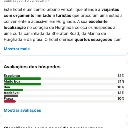
atualização: 30 Jul 2026
Este hotel é um centro urbano versátil que atende a
viajantes
com orçamento limitado
e
turistas
que procuram uma estadia
conveniente e acessível em Hurghada. A sua
excelente
localização
no coração de Hurghada coloca os hóspedes a
uma curta caminhada da Sheraton Road, da Marina de
Hurghada e da praia. O hotel oferece
quartos espaçosos
com
varandas, proporcionando um agradável espaço ao ar livre. Os
Mostrar mais
hóspedes elogiam consistentemente os
funcionários do hotel
pela sua simpatia e prestabilidade excecionais, e o
pequeno-
almoço
recebe comentários positivos pelo seu sabor e
Avaliações dos hóspedes
variedade. Para aqueles que priorizam um retiro tranquilo,
recomenda-se a escolha de um quarto com vista para o jardim.
Excelente
31
%
Muito boa
31
%
Boa
16
%
Aceitável
12
%
Fraca
10
%
Mostrar avaliações