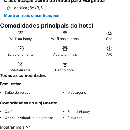
Classificação acima da média para Hurghada
Localização
•
8,5
Mostrar mais classificações
Comodidades principais do hotel
Wi-fi no lobby
Wi-fi nos quartos
Spa
Estacionamento
Aceita animais
A/C
Restaurante
Bar no hotel
Todas as comodidades
Bem-estar
Salão de beleza
Massagens
Comodidades do alojamento
Café
Entrada/lobby
Check-in/check-out expresso
Elevador
Mostrar mais