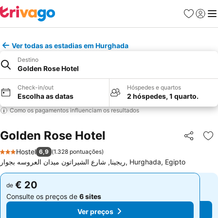
Favoritos
Iniciar
Me
Ver todas as estadias em Hurghada
Destino
Golden Rose Hotel
Check-in/out
Hóspedes e quartos
Escolha as datas
2 hóspedes, 1 quarto.
Como os pagamentos influenciam os resultados
Golden Rose Hotel
Partilhar
Ad
Hostel
6,9
(
1.328 pontuações
)
3 Estrelas
ريجينا, شارع الشيراتون ميدان العروسه بجوار, Hurghada, Egipto
€ 20
€ 20
de
de
Consulte os preços de
6 sites
Consulte os preços de
6 sites
Ver preços
Ver preços