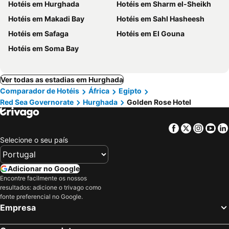
Hotéis em Hurghada
Hotéis em Sharm el-Sheikh
Hotéis em Makadi Bay
Hotéis em Sahl Hasheesh
Hotéis em Safaga
Hotéis em El Gouna
Hotéis em Soma Bay
Ver todas as estadias em Hurghada
Comparador de Hotéis
África
Egipto
Red Sea Governorate
Hurghada
Golden Rose Hotel
Facebook
Twitter
Insta
Yo
Selecione o seu país
Adicionar no Google
Encontre facilmente os nossos
resultados: adicione o trivago como
fonte preferencial no Google.
Empresa