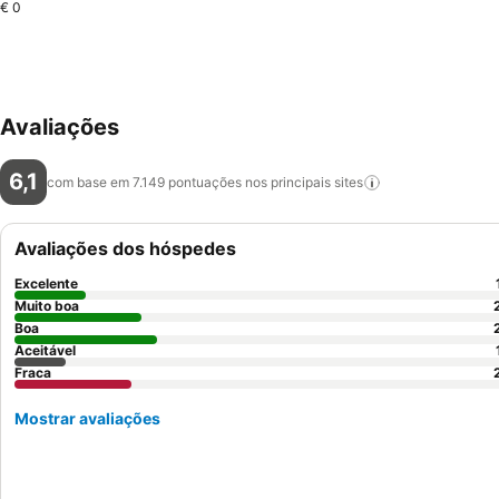
€ 0
Avaliações
6,1
com base em 7.149 pontuações nos principais
sites
Avaliações dos hóspedes
Excelente
Muito boa
Boa
Aceitável
Fraca
Mostrar avaliações