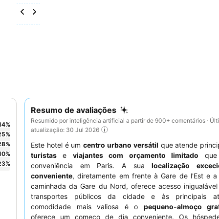
Resumo de avaliações
Resumido por inteligência artificial a partir de 900+ comentários · Úl
14
%
atualização: 30 Jul 2026
25
%
28
%
Este hotel é um
centro urbano versátil
que atende princi
10
%
turistas
e
viajantes com orçamento limitado
que 
23
%
conveniência em Paris. A sua
localização excec
conveniente
, diretamente em frente à Gare de l'Est e 
caminhada da Gare du Nord, oferece acesso inigualável
transportes públicos da cidade e às principais a
comodidade mais valiosa é o
pequeno-almoço grat
oferece um começo de dia conveniente. Os hóspede