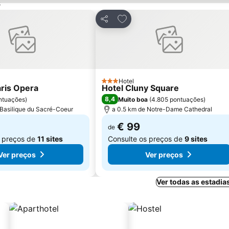
s
ar aos favoritos
Adicionar aos favoritos
Partilhar
Hotel
3 Estrelas
aris Opera
Hotel Cluny Square
8,4
ntuações
)
Muito boa
(
4.805 pontuações
)
 Basilique du Sacré-Coeur
a 0.5 km de Notre-Dame Cathedral
€ 99
de
s preços de
11 sites
Consulte os preços de
9 sites
Ver preços
Ver preços
Ver todas as estadia