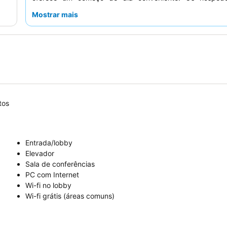
consistentemente os
funcionários da receção
pela sua 
Mostrar mais
eficiência, melhorando a experiência geral. Para uma e
confortável, considere solicitar um quarto com um
layout
pois algumas acomodações podem ser bastante pequenas
tos
Entrada/lobby
Elevador
Sala de conferências
PC com Internet
Wi-fi no lobby
Wi-fi grátis (áreas comuns)