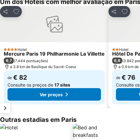
Um dos Hotéis com melhor avaliação em Pari
Adicionar aos favoritos
Adicion
Partilhar
Partilhar
Hotel
Hotel
4 Estrelas
2 Estrelas
Mercure Paris 19 Philharmonie La Villette
Hôtel De P
6,7
6,8
(
7.444 pontuações
)
(
3.842 po
a 3.8 km de Basilique du Sacré-Coeur
a 0.9 km de
€ 82
€ 76
de
de
Consulte os preços de
17 sites
Consulte o
Ver preços
Outras estadias em Paris