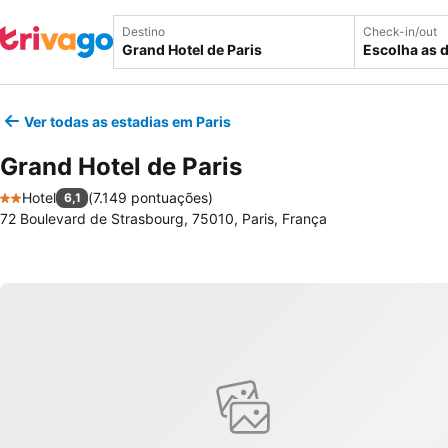
Destino
Check-in/out
Escolha as 
Ver todas as estadias em Paris
Grand Hotel de Paris
Hotel
(
7.149 pontuações
)
6,1
2 Estrelas
72 Boulevard de Strasbourg, 75010, Paris, França