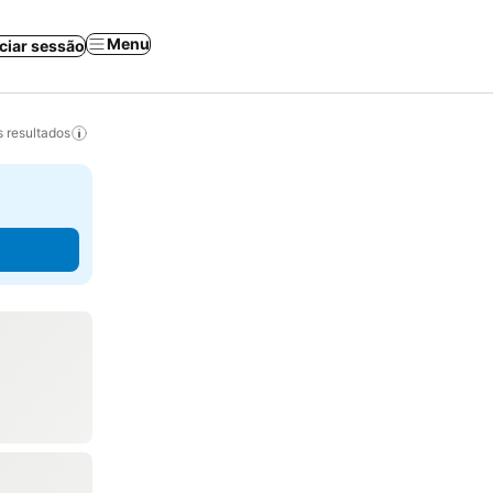
Menu
iciar sessão
 resultados