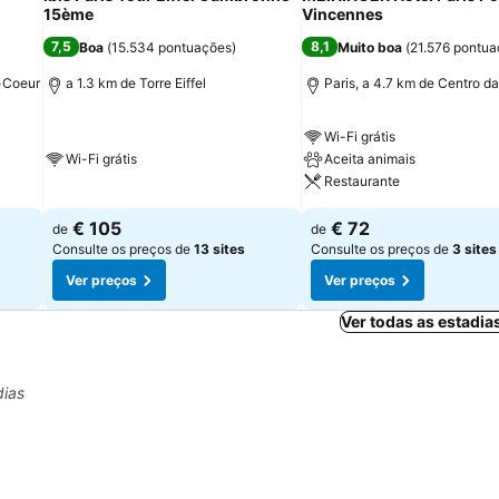
15ème
Vincennes
7,5
8,1
Boa
(
15.534 pontuações
)
Muito boa
(
21.576 pontu
é-Coeur
a 1.3 km de Torre Eiffel
Paris, a 4.7 km de Centro d
Wi-Fi grátis
Wi-Fi grátis
Aceita animais
Restaurante
€ 105
€ 72
de
de
Consulte os preços de
13 sites
Consulte os preços de
3 sites
Ver preços
Ver preços
Ver todas as estadia
dias