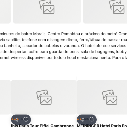
s minutos do bairro Marais, Centro Pompidou e próximo do metrô Gra
ia satélite, telefone com discagem direta, ferro/tábua de passar rou
 ou banheira, secador de cabelos e varanda. O hotel oferece serviço
ço de despertar, cofre para guarda de bens, sala de bagagens, lobby,
ternet wireless disponível por todo o hotel e estacionamento. Para o 
eza medieval, Museu Picasso, Sacre Couer entre outros. O restauran
 diariamente.
itos
Adicionar aos favoritos
Adicionar aos fav
Hotel
Hotel
3 Estrelas
2 Estrelas
Partilhar
Partilhar
ibis Paris Tour Eiffel Cambronne
MEININGER Hotel Paris Po