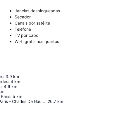
Janelas desbloqueadas
Secador
Canais por satélite
Telefone
TV por cabo
Wi-fi grátis nos quartos
es
:
3.9
km
lides
:
4
km
o
:
4.6
km
km
Paris
:
5
km
Aeroporto De Paris - Charles De Gaulle
:
20.7
km