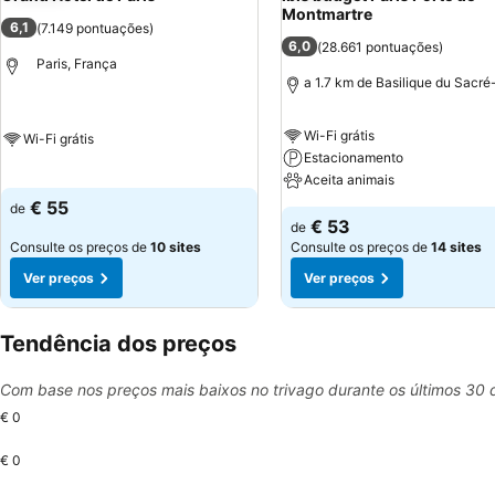
Montmartre
6,1
(
7.149 pontuações
)
6,0
(
28.661 pontuações
)
Paris, França
a 1.7 km de Basilique du Sacr
Wi-Fi grátis
Wi-Fi grátis
Estacionamento
Aceita animais
€ 55
de
€ 53
de
Consulte os preços de
10 sites
Consulte os preços de
14 sites
Ver preços
Ver preços
Tendência dos preços
Com base nos preços mais baixos no trivago durante os últimos 30 
€ 0
€ 0