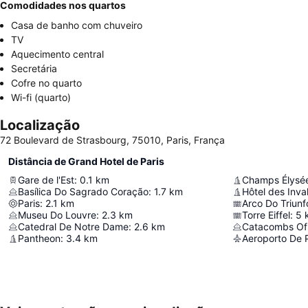
Comodidades nos quartos
Casa de banho com chuveiro
TV
Aquecimento central
Secretária
Cofre no quarto
Wi-fi (quarto)
Localização
72 Boulevard de Strasbourg, 75010, Paris, França
Distância de Grand Hotel de Paris
Gare de l'Est
:
0.1
km
Champs Élysé
Basílica Do Sagrado Coração
:
1.7
km
Hôtel des Inva
Paris
:
2.1
km
Arco Do Triunf
Museu Do Louvre
:
2.3
km
Torre Eiffel
:
5
Catedral De Notre Dame
:
2.6
km
Catacombs Of 
Pantheon
:
3.4
km