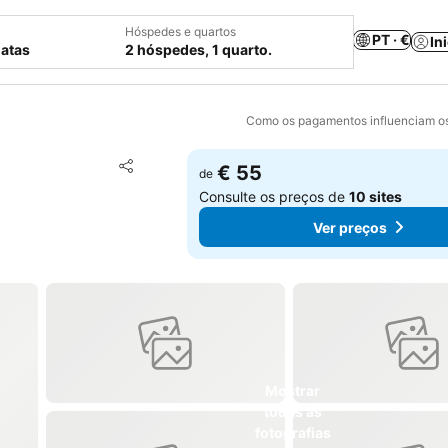
Hóspedes e quartos
PT · €
In
datas
2 hóspedes, 1 quarto.
Como os pagamentos influenciam os
Adicionar aos favoritos
€ 55
de
Partilhar
Consulte os preços de
10 sites
Ver preços