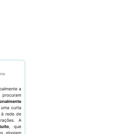
tima
palmente a
procuram
ionalmente
a uma curta
 à rede de
trações. A
uito
, que
s elogiam