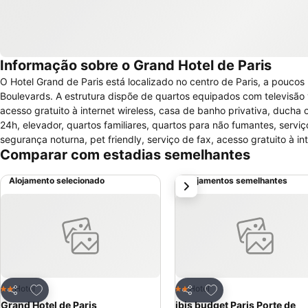
Informação sobre o Grand Hotel de Paris
O Hotel Grand de Paris está localizado no centro de Paris, a pouco
Boulevards. A estrutura dispõe de quartos equipados com televisão v
acesso gratuito à internet wireless, casa de banho privativa, ducha
24h, elevador, quartos familiares, quartos para não fumantes, servi
segurança noturna, pet friendly, serviço de fax, acesso gratuito à in
Comparar com estadias semelhantes
hóspede visitas ao Museu Nacional Frances de Arte Moderna, Fortal
Grand de Paris serve um buffet de café da manhã (pequeno almoço)
Alojamento selecionado
Alojamentos semelhantes
próximo
Adicionar aos favoritos
Adicionar aos favor
Hotel
Hotel
2 Estrelas
2 Estrelas
Partilhar
Partilhar
Grand Hotel de Paris
ibis budget Paris Porte de