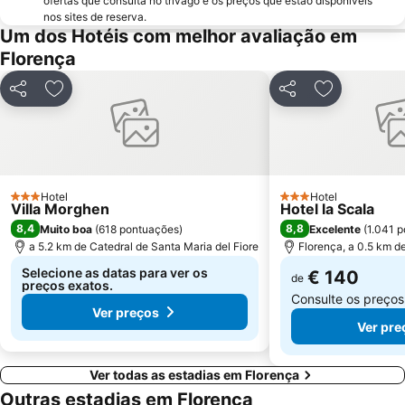
ofertas que consulta no trivago e os preços que estão disponíveis
nos sites de reserva.
Novoli
Stazione di Prato Centrale
Um dos Hotéis com melhor avaliação em
Le Cantine di Greve in Chianti
Castel San Gimignano
Florença
Piazza Santissima Annunziata
Piazza di Santa Croce
Partilhar
Adicionar aos favoritos
Partilhar
Adicionar a
Coverciano
Museo Nazionale del Bargello
Mercato di San Lorenzo
Officina Profumo Farmaceutica di Santa Maria Novella
Via Santo Spirito
Chiesa Santo Spirito
Il Prato
Castello
Hotel
Hotel
3 Estrelas
3 Estrelas
Villa Morghen
Hotel la Scala
La Certosa di Firenze
Piazza del Comune
8,4
8,8
Muito boa
(
618 pontuações
)
Excelente
(
1.041 
a 5.2 km de Catedral de Santa Maria del Fiore
Florença, a 0.5 km d
Selecione as datas para ver os
€ 140
de
preços exatos.
Consulte os preço
Ver preços
Ver pre
Ver todas as estadias em Florença
Outras estadias em Florença