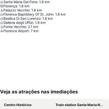
Santa Maria Del Fiore
:
1.6
km
Florença
:
1.8
km
Palazzo Vecchio
:
1.8
km
Florence Baptistery Of St. John
:
1.8
km
Basilica Di San Lorenzo
:
1.8
km
Galleria degli Uffizi
:
1.9
km
Ponte Vecchio
:
2.1
km
Florence Airport
:
7
km
Veja as atrações nas imediações
Ampliar mapa
Centro Histórico
Train station Santa Maria Novella