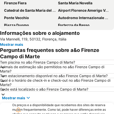
Firenze Fiera
Santa Maria Novella
Catedral de Santa Maria del Fiore
Airport Florence Amerigo Vespucci
Ponte Vecchio
Autodromo Internazionale del Mugello
Piazza Duomo
Fortezza da Basso
Informações sobre o alojamento
Centro Histórico
Santa Cruz
Via Mannelli, 119, 50132, Florença, Itália
Brunelleschi
Mercato Centrale
Mostrar mais
Panzano in Chianti
Via del Corso
Perguntas frequentes sobre a&o Firenze
Oltrarno
Chiesa dei Santi Michele e Gaetano
Campo di Marte
Firenze Expo Congress SPA
Basilica of St Lawrence
Tem piscina no a&o Firenze Campo di Marte?
Animais de estimação são permitidos no a&o Firenze Campo di
Praça da Senhoria
Piazza della Repubblica
Marte?
Tem estacionamento disponível no a&o Firenze Campo di Marte?
Galleria degli Uffizi
Peretola
Qual é o horário de check-in e check-out no a&o Firenze Campo di
Isolotto
San Lorenzo a Greve
Marte?
Onde está localizado o a&o Firenze Campo di Marte?
Centro Storico
Siena Railway Station
Mostrar mais
Palazzo Medici-Ricardi
Via dei Calzaiuoli
Os preços e a disponibilidade que recebemos dos sites de reserva
Palácio Antigo
Via Roma
mudam frequentemente. Como tal, pode haver diferenças entre as
Palazzo Antinori
San Lorenzo Market