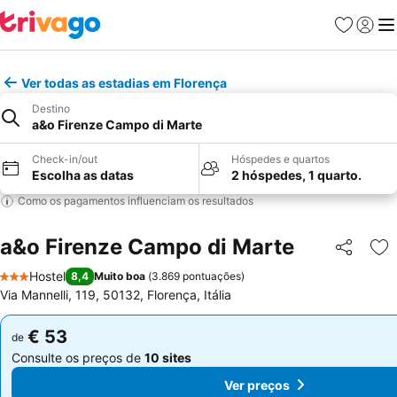
Favoritos
Iniciar
Me
Ver todas as estadias em Florença
Destino
a&o Firenze Campo di Marte
Check-in/out
Hóspedes e quartos
Escolha as datas
2 hóspedes, 1 quarto.
Como os pagamentos influenciam os resultados
a&o Firenze Campo di Marte
Partilhar
Ad
Hostel
8,4
Muito boa
(
3.869 pontuações
)
3 Estrelas
Via Mannelli, 119, 50132, Florença, Itália
€ 53
€ 53
de
de
Consulte os preços de
10 sites
Consulte os preços de
10 sites
Ver preços
Ver preços