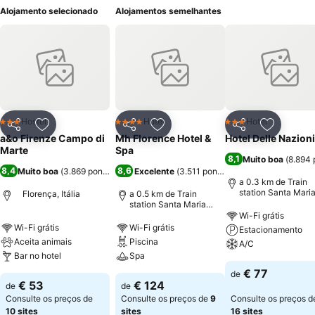
Alojamento selecionado
Alojamentos semelhantes
Hostel
Hotel
Hotel
3 Estrelas
4 Estrelas
3 Estrelas
Partilhar
Adicionar aos favoritos
Partilhar
Adicionar aos favoritos
Partilhar
Adicionar
a&o Firenze Campo di
Mh Florence Hotel &
Hotel Delle Nazioni
Marte
Spa
8,1
Muito boa
(
8.894 
8,4
8,6
Muito boa
(
3.869 pontuações
Excelente
)
(
3.511 pontuações
)
a 0.3 km de Train
station Santa Mari
Florença, Itália
a 0.5 km de Train
Novella
station Santa Maria
Novella
Wi-Fi grátis
Wi-Fi grátis
Wi-Fi grátis
Estacionamento
Aceita animais
Piscina
A/C
Bar no hotel
Spa
€ 77
de
€ 53
€ 124
de
de
Consulte os preços de
Consulte os preços de
9
Consulte os preços d
10 sites
sites
16 sites