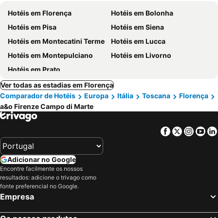
Hotéis em Florença
Hotéis em Bolonha
Hotéis em Pisa
Hotéis em Siena
Hotéis em Montecatini Terme
Hotéis em Lucca
Hotéis em Montepulciano
Hotéis em Livorno
Hotéis em Prato
Ver todas as estadias em Florença
Comparador de Hotéis
Europa
Itália
Toscana
Florença
a&o Firenze Campo di Marte
Facebook
Twitter
Insta
Yo
Adicionar no Google
Encontre facilmente os nossos
resultados: adicione o trivago como
fonte preferencial no Google.
Empresa