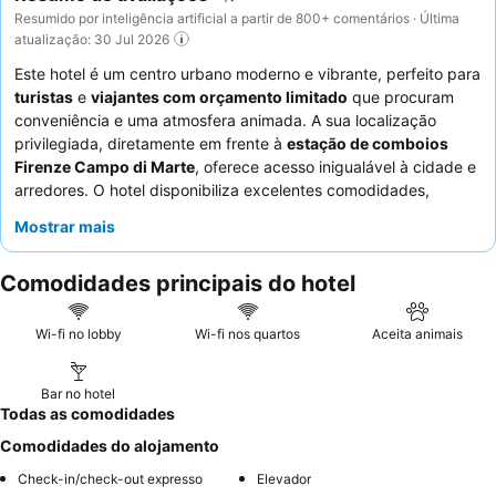
Resumido por inteligência artificial a partir de 800+ comentários · Última
atualização: 30 Jul 2026
Este hotel é um centro urbano moderno e vibrante, perfeito para
turistas
e
viajantes com orçamento limitado
que procuram
conveniência e uma atmosfera animada. A sua localização
privilegiada, diretamente em frente à
estação de comboios
Firenze Campo di Marte
, oferece acesso inigualável à cidade e
arredores. O hotel disponibiliza excelentes comodidades,
incluindo
depósito de bagagem gratuito
e um canto de lazer
Mostrar mais
com bilhar, promovendo um ambiente comunitário. Os hóspedes
elogiam consistentemente os funcionários simpáticos e
Comodidades principais do hotel
prestativos, e o pequeno-almoço recebe ótimas classificações
pela sua variedade, incluindo uma popular máquina de
panquecas. Para uma experiência mais tranquila, os hóspedes
Wi-fi no lobby
Wi-fi nos quartos
Aceita animais
podem solicitar quartos virados para o jardim.
Bar no hotel
Todas as comodidades
Comodidades do alojamento
Check-in/check-out expresso
Elevador