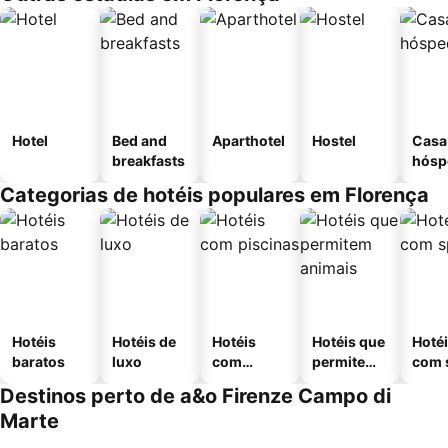
Hotel
Bed and
Aparthotel
Hostel
Casa
breakfasts
hósp
Categorias de hotéis populares em Florença
Hotéis
Hotéis de
Hotéis
Hotéis que
Hoté
baratos
luxo
com
permitem
com 
piscinas
animais
Destinos perto de a&o Firenze Campo di
Marte