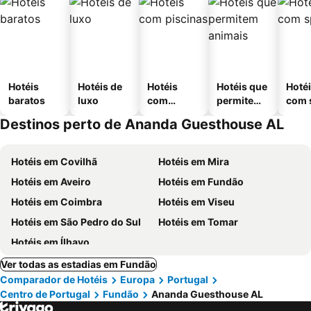
Hotéis
Hotéis de
Hotéis
Hotéis que
Hoté
baratos
luxo
com
permitem
com 
piscinas
animais
Destinos perto de Ananda Guesthouse AL
Hotéis em Covilhã
Hotéis em Mira
Hotéis em Aveiro
Hotéis em Fundão
Hotéis em Coimbra
Hotéis em Viseu
Hotéis em São Pedro do Sul
Hotéis em Tomar
Hotéis em Ílhavo
Ver todas as estadias em Fundão
Comparador de Hotéis
Europa
Portugal
Centro de Portugal
Fundão
Ananda Guesthouse AL