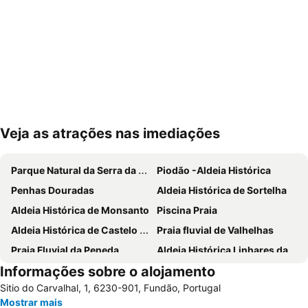
Veja as atrações nas imediações
Ampliar mapa
Parque Natural da Serra da Estrela
Piodão -Aldeia Histórica
Penhas Douradas
Aldeia Histórica de Sortelha
Aldeia Histórica de Monsanto
Piscina Praia
Aldeia Histórica de Castelo Novo
Praia fluvial de Valhelhas
Praia Fluvial da Peneda
Aldeia Histórica Linhares da Beira
Informações sobre o alojamento
Fluvial de Avô
Parque de Campismo Curral do Negro Gouveia
Sitio do Carvalhal, 1, 6230-901, Fundão, Portugal
Aldeia Histórica de Idanha-a-Velha
Praia Fluvial da Meimoa
Mostrar mais