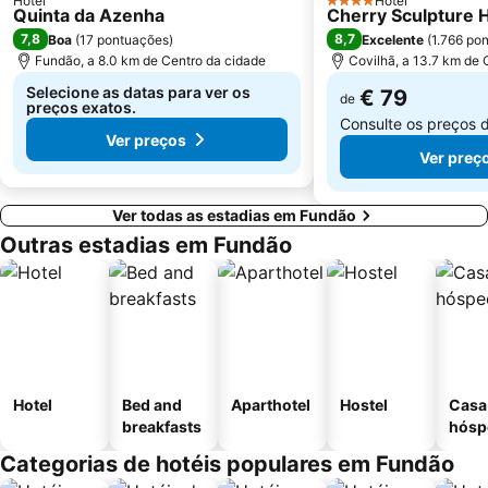
Hotel
Hotel
4 Estrelas
Quinta da Azenha
Cherry Sculpture 
7,8
8,7
Boa
(
17 pontuações
)
Excelente
(
1.766 po
Fundão, a 8.0 km de Centro da cidade
Covilhã, a 13.7 km de 
Selecione as datas para ver os
€ 79
de
preços exatos.
Consulte os preços 
Ver preços
Ver preç
Ver todas as estadias em Fundão
Outras estadias em Fundão
Hotel
Bed and
Aparthotel
Hostel
Casa
breakfasts
hósp
Categorias de hotéis populares em Fundão