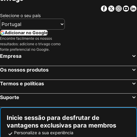
Facebook
Twitter
Insta
Yo
Selecione o seu país
Adicionar no Google
Encontre facilmente os nossos
resultados: adicione o trivago como
fonte preferencial no Google.
Empresa
Os nossos produtos
Termos e políticas
Suporte
Inicie sessão para desfrutar de
vantagens exclusivas para membros
Personalize a sua experiência