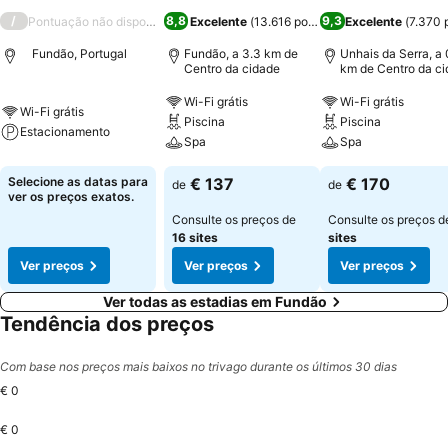
/
8,8
9,3
Pontuação não disponível
Excelente
(
13.616 pontuações
Excelente
)
(
7.370 
Fundão, Portugal
Fundão, a 3.3 km de
Unhais da Serra, a 
Centro da cidade
km de Centro da c
Wi-Fi grátis
Wi-Fi grátis
Wi-Fi grátis
Piscina
Piscina
Estacionamento
Spa
Spa
Selecione as datas para
€ 137
€ 170
de
de
ver os preços exatos.
Consulte os preços de
Consulte os preços 
16 sites
sites
Ver preços
Ver preços
Ver preços
Ver todas as estadias em Fundão
Tendência dos preços
Com base nos preços mais baixos no trivago durante os últimos 30 dias
€ 0
€ 0