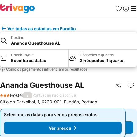
Favoritos
Iniciar
Me
Ver todas as estadias em Fundão
Destino
Ananda Guesthouse AL
Check-in/out
Hóspedes e quartos
Escolha as datas
2 hóspedes, 1 quarto.
Como os pagamentos influenciam os resultados
Ananda Guesthouse AL
Partilhar
Ad
Hostel
/
Pontuação não disponível
3 Estrelas
Sitio do Carvalhal, 1, 6230-901, Fundão, Portugal
Selecione as datas para ver os preços exatos.
Selecione as datas para ver os preços exatos.
Ver preços
Ver preços