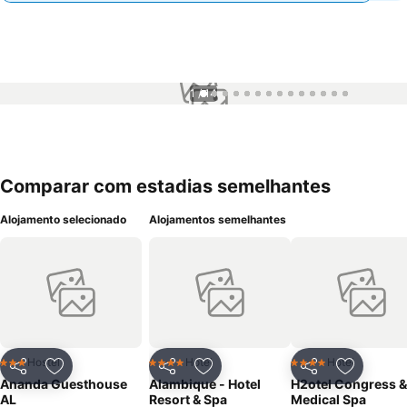
1 / 14
Comparar com estadias semelhantes
Alojamento selecionado
Alojamentos semelhantes
Hostel
Hotel
Hotel
3 Estrelas
4 Estrelas
4 Estrelas
Partilhar
Adicionar aos favoritos
Partilhar
Adicionar aos favoritos
Partilhar
Adicionar
Ananda Guesthouse
Alambique - Hotel
H2otel Congress &
AL
Resort & Spa
Medical Spa