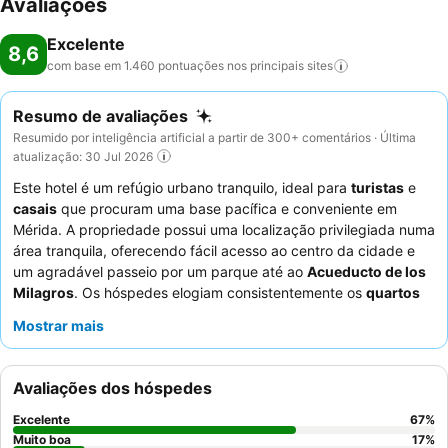
Avaliações
Excelente
8,6
com base em 1.460 pontuações nos principais
sites
Resumo de avaliações
Resumido por inteligência artificial a partir de 300+ comentários · Última
atualização: 30 Jul 2026
Este hotel é um refúgio urbano tranquilo, ideal para
turistas
e
casais
que procuram uma base pacífica e conveniente em
Mérida. A propriedade possui uma localização privilegiada numa
área tranquila, oferecendo fácil acesso ao centro da cidade e
um agradável passeio por um parque até ao
Acueducto de los
Milagros
. Os hóspedes elogiam consistentemente os
quartos
confortáveis e modernos
, com os espaçosos quartos
Mostrar mais
quádruplos e as camas excecionalmente confortáveis a serem
os pontos altos. O
staff
atencioso e simpático, particularmente a
equipa da receção, contribui para uma atmosfera acolhedora,
Avaliações dos hóspedes
enquanto as ofertas de pequeno-almoço recebem muitos
elogios pela sua variedade, valor e inclusão de sumos naturais e
Excelente
67
%
opções sem glúten. Para uma experiência mais tranquila, os
Muito boa
17
%