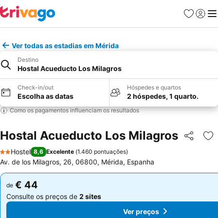
Favoritos
Iniciar
Me
Ver todas as estadias em Mérida
Destino
Hostal Acueducto Los Milagros
Check-in/out
Hóspedes e quartos
Escolha as datas
2 hóspedes, 1 quarto.
Como os pagamentos influenciam os resultados
Hostal Acueducto Los Milagros
Partilhar
Ad
Hostel
8,6
Excelente
(
1.460 pontuações
)
2 Estrelas
Av. de los Milagros, 26, 06800, Mérida, Espanha
€ 44
€ 44
de
de
Consulte os preços de
2 sites
Consulte os preços de
2 sites
Ver preços
Ver preços