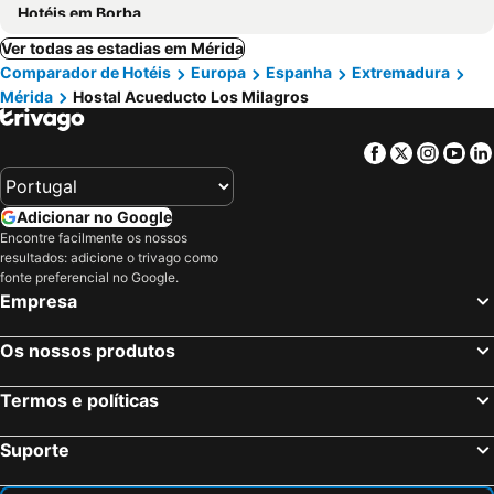
Hotéis em Borba
Ver todas as estadias em Mérida
Comparador de Hotéis
Europa
Espanha
Extremadura
Mérida
Hostal Acueducto Los Milagros
Facebook
Twitter
Insta
Yo
Adicionar no Google
Encontre facilmente os nossos
resultados: adicione o trivago como
fonte preferencial no Google.
Empresa
Os nossos produtos
Termos e políticas
Suporte