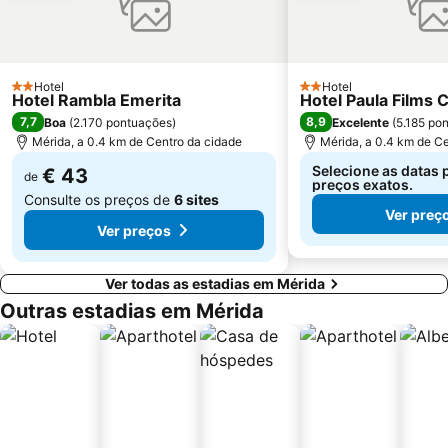
Hotel
Hotel
2 Estrelas
2 Estrelas
Hotel Rambla Emerita
Hotel Paula Films C
7,7
8,9
Boa
(
2.170 pontuações
)
Excelente
(
5.185 po
Mérida, a 0.4 km de Centro da cidade
Mérida, a 0.4 km de C
Selecione as datas 
€ 43
de
preços exatos.
Consulte os preços de
6 sites
Ver preç
Ver preços
Ver todas as estadias em Mérida
Outras estadias em Mérida