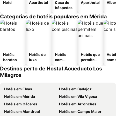
Hotel
Aparthotel
Casa de
Aparthotel
Albe
hóspedes
Categorias de hotéis populares em Mérida
Hotéis
Hotéis de
Hotéis
Hotéis que
Hoté
baratos
luxo
com
permitem
com 
piscinas
animais
Destinos perto de Hostal Acueducto Los
Milagros
Hotéis em Elvas
Hotéis em Badajoz
Hotéis em Mérida
Hotéis em Vila Viçosa
Hotéis em Cáceres
Hotéis em Arronches
Hotéis em Alandroal
Hotéis em Campo Maior