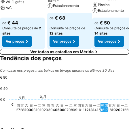
Wi-Fi grátis
Piscina
Estacionamento
A/C
Estacionamento
€ 68
de
€ 44
€ 50
de
de
Consulte os preços de
2
Consulte os preços de
Consulte os preços d
sites
12 sites
14 sites
Ver preços
Ver preços
Ver preços
Ver todas as estadias em Mérida
Tendência dos preços
Com base nos preços mais baixos no trivago durante os últimos 30 dias
€ 80
€ 40
星期五, 八月 28
€ 80
星期六, 八月 29
€ 80
九月
星期日, 八月 30
€ 51
星期一, 八月 31
€ 51
星期二, 九月 01
€ 51
八月
星期四, 八月 27
€ 44
星期二, 九月 08
€ 44
€ 0
星期三, 九月 02
Não há preço disponível para esta dat
星期四, 九月 03
Não há preço disponível para esta d
星期五, 九月 04
Não há preço disponível para esta
星期六, 九月 05
Não há preço disponível para es
星期日, 九月 06
Não há preço disponível para 
星期一, 九月 07
Não há preço disponível par
星期三, 九月 09
Não há preço disponível
星期四, 九月 10
Não há preço disponíve
星期五, 九月 11
Não há preço disponí
星期六, 九月 12
Não há preço dispo
星期日, 九月 13
Não há preço dis
星期一, 九月 14
Não há preço di
星期二, 九月 1
Não há preço 
星期三, 九月 
Não há preç
星期四, 九月
Não há pre
星期五, 九
Não há p
星期六,
Não há
星期日
Não 
星期
Não
N
四
五
六
日
一
二
三
四
五
六
日
一
二
三
四
五
六
日
一
二
三
四
五
六
日
一
二
27
28
29
30
31
01
02
03
04
05
06
07
08
09
10
11
12
13
14
15
16
17
18
19
20
21
22