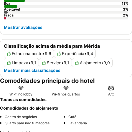
hóspedes são aconselhados a solicitar quartos virados para o
Boa
11
%
Aceitável
3
%
jardim.
Fraca
2
%
Mostrar avaliações
Classificação acima da média para Mérida
Estacionamento
•
9,6
Experiência
•
9,4
Limpeza
•
9,1
Serviço
•
9,1
Alojamento
•
9,0
Mostrar mais classificações
Comodidades principais do hotel
Wi-fi no lobby
Wi-fi nos quartos
A/C
Todas as comodidades
Comodidades do alojamento
Centro de negócios
Café
Quarto para não fumadores
Lavandaria