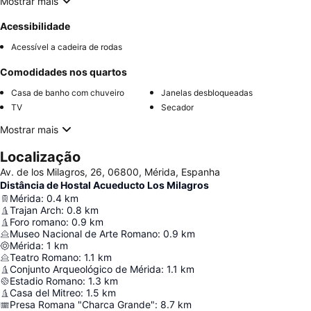
Mostrar mais
Acessibilidade
Acessível a cadeira de rodas
Comodidades nos quartos
Casa de banho com chuveiro
Janelas desbloqueadas
TV
Secador
Mostrar mais
Localização
Av. de los Milagros, 26, 06800, Mérida, Espanha
Distância de Hostal Acueducto Los Milagros
Mérida
:
0.4
km
Trajan Arch
:
0.8
km
Foro romano
:
0.9
km
Museo Nacional de Arte Romano
:
0.9
km
Mérida
:
1
km
Teatro Romano
:
1.1
km
Conjunto Arqueológico de Mérida
:
1.1
km
Estadio Romano
:
1.3
km
Casa del Mitreo
:
1.5
km
Presa Romana "Charca Grande"
:
8.7
km