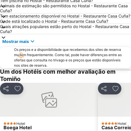
Paseo Marítimo de Baiona
Luz
Tem piscina no Hostal - Restaurante Casa Cuña?
Animais de estimação são permitidos no Hostal - Restaurante Casa
Da Amorosa
Barrio de Samil
Cuña?
Tem estacionamento disponível no Hostal - Restaurante Casa Cuña?
Recinto Ferial de Vigo
Praia da Foz do Minho
Onde está localizado o Hostal - Restaurante Casa Cuña?
América
Raxó
Quais atrações populares estão perto do Hostal - Restaurante Casa
Cuña?
Patos
Puerto de Baiona
Mostrar mais
de Castelo de Neiva
Praia Afife
Os preços e a disponibilidade que recebemos dos sites de reserva
Montalvo
Puerto de Aldán
mudam frequentemente. Como tal, pode haver diferenças entre as
O Tombo do Gato ou da Fonte
Moledo
ofertas que consulta no trivago e os preços que estão disponíveis
nos sites de reserva.
Praia de Baltar
Posto de Turismo de Valença do Minho
Um dos Hotéis com melhor avaliação em
Porto de Vigo
Santuário de Nossa Senhora da Peneda
Tomiño
Areas
Praia de Panxón
Partilhar
Adicionar aos favoritos
Partilhar
Adicion
Praia de Lapamán
Paxariñas
Castelo de Salvaterra
do Vao
Bueu
Areal
Estação de Caminhos de Ferro de Viana do Castelo
Barragem do Alto-Lindoso
Hotel
Hotel
4 Estrelas
5 Estrelas
Boega Hotel
Casa Correio
Monasterio da Armenteira
Cascata do Arado