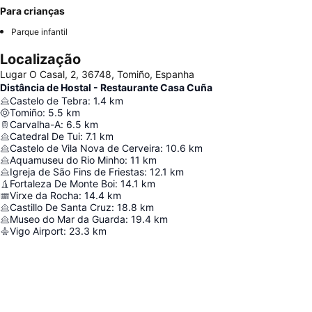
Para crianças
Parque infantil
Localização
Lugar O Casal, 2, 36748, Tomiño, Espanha
Distância de Hostal - Restaurante Casa Cuña
Castelo de Tebra
:
1.4
km
Tomiño
:
5.5
km
Carvalha-A
:
6.5
km
Catedral De Tui
:
7.1
km
Castelo de Vila Nova de Cerveira
:
10.6
km
Aquamuseu do Rio Minho
:
11
km
Igreja de São Fins de Friestas
:
12.1
km
Fortaleza De Monte Boi
:
14.1
km
Virxe da Rocha
:
14.4
km
Castillo De Santa Cruz
:
18.8
km
Museo do Mar da Guarda
:
19.4
km
Vigo Airport
:
23.3
km