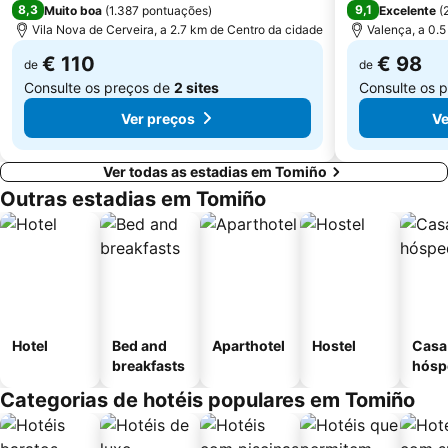
8,3
9,1
Muito boa
(
1.387 pontuações
)
Excelente
(
Vila Nova de Cerveira, a 2.7 km de Centro da cidade
Valença, a 0.
€ 110
€ 98
de
de
Consulte os preços de
2 sites
Consulte os 
Ver preços
Ve
Ver todas as estadias em Tomiño
Outras estadias em Tomiño
Hotel
Bed and
Aparthotel
Hostel
Casa
breakfasts
hósp
Categorias de hotéis populares em Tomiño