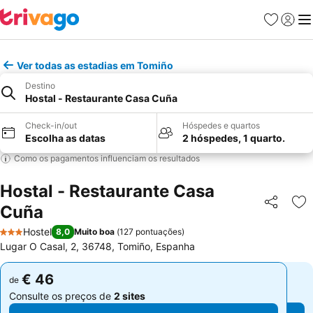
Favoritos
Iniciar
Me
Ver todas as estadias em Tomiño
Destino
Hostal - Restaurante Casa Cuña
Check-in/out
Hóspedes e quartos
Escolha as datas
2 hóspedes, 1 quarto.
Como os pagamentos influenciam os resultados
Hostal - Restaurante Casa
Cuña
Partilhar
Ad
Hostel
8,0
Muito boa
(
127 pontuações
)
3 Estrelas
Lugar O Casal, 2, 36748, Tomiño, Espanha
€ 46
€ 46
de
de
Consulte os preços de
2 sites
Consulte os preços de
2 sites