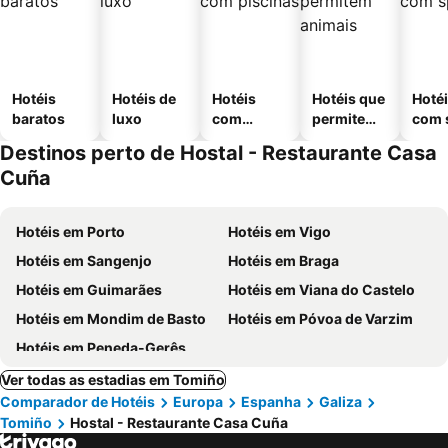
Hotéis
Hotéis de
Hotéis
Hotéis que
Hoté
baratos
luxo
com
permitem
com 
piscinas
animais
Destinos perto de Hostal - Restaurante Casa
Cuña
Hotéis em Porto
Hotéis em Vigo
Hotéis em Sangenjo
Hotéis em Braga
Hotéis em Guimarães
Hotéis em Viana do Castelo
Hotéis em Mondim de Basto
Hotéis em Póvoa de Varzim
Hotéis em Peneda-Gerês
Ver todas as estadias em Tomiño
Comparador de Hotéis
Europa
Espanha
Galiza
Tomiño
Hostal - Restaurante Casa Cuña