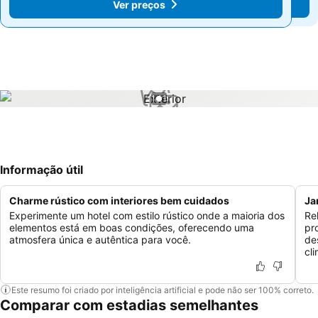
Ver preços
Ver preços
1 / 1
Informação útil
Charme rústico com interiores bem cuidados
Ja
Experimente um hotel com estilo rústico onde a maioria dos
Rel
elementos está em boas condições, oferecendo uma
pr
atmosfera única e autêntica para você.
de
cl
Este resumo foi criado por inteligência artificial e pode não ser 100% correto.
Comparar com estadias semelhantes