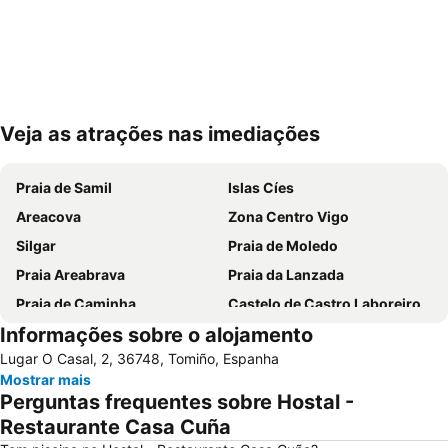
Veja as atrações nas imediações
Ampliar mapa
Praia de Samil
Islas Cíes
Areacova
Zona Centro Vigo
Silgar
Praia de Moledo
Praia Areabrava
Praia da Lanzada
Praia de Caminha
Castelo de Castro Laboreiro
Informações sobre o alojamento
Playa de Barra
Aldeia Histórica de Soajo
Lugar O Casal, 2, 36748, Tomiño, Espanha
Vila Praia de Âncora
Cascata do Tahiti - Ermida
Mostrar mais
do Cabedelo
Praia Fluvial do Taboão
Perguntas frequentes sobre Hostal -
Vigo-Guixar
A Lanzada- O Espiñeiro
Restaurante Casa Cuña