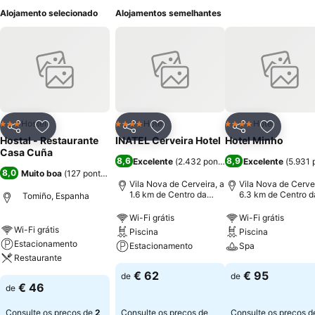
Alojamento selecionado
Alojamentos semelhantes
Hostel
Hotel
Hotel
3 Estrelas
4 Estrelas
4 Estrelas
Partilhar
Adicionar aos favoritos
Partilhar
Adicionar aos favoritos
Partilhar
Adicionar
Hostal - Restaurante
INATEL Cerveira Hotel
Hotel Minho
Casa Cuña
8,6
8,9
Excelente
(
2.432 pontuações
Excelente
)
(
5.931 
8,0
Muito boa
(
127 pontuações
)
Vila Nova de Cerveira, a
Vila Nova de Cervei
1.6 km de Centro da
6.3 km de Centro d
Tomiño, Espanha
cidade
cidade
Wi-Fi grátis
Wi-Fi grátis
Wi-Fi grátis
Piscina
Piscina
Estacionamento
Estacionamento
Spa
Restaurante
€ 62
€ 95
de
de
€ 46
de
Consulte os preços de
2
Consulte os preços de
Consulte os preços d