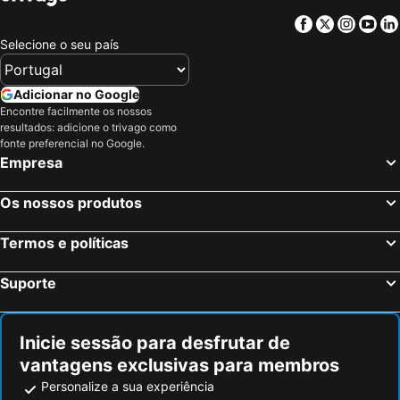
Facebook
Twitter
Insta
Yo
Selecione o seu país
Adicionar no Google
Encontre facilmente os nossos
resultados: adicione o trivago como
fonte preferencial no Google.
Empresa
Os nossos produtos
Termos e políticas
Suporte
Inicie sessão para desfrutar de
vantagens exclusivas para membros
Personalize a sua experiência