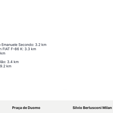
rio Emanuele Secondo
:
3.2
km
n FIAT F–86 K
:
3.3
km
km
lão
:
3.4
km
9.2
km
Ampliar mapa
Praça de Duomo
Silvio Berlusconi Milan Malpen