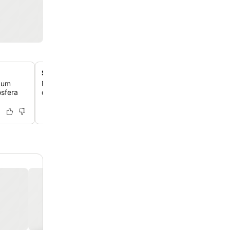
Sala de jogos no local com bilhar
o um
Relaxe e socialize na sala de jogos dedicada, que ofe
sfera
de bilhar para seu entretenimento e relaxamento.