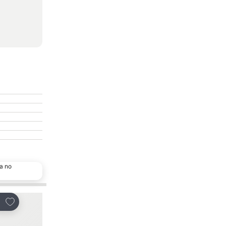
a no
Adicionar aos favoritos
Adicionar aos favor
tilhar
Partilhar