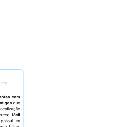
ltima
jantes com
amigos
que
localização
ferece
fácil
 possui um
mo bilhar,