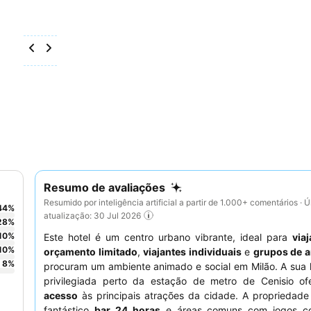
Resumo de avaliações
Resumido por inteligência artificial a partir de 1.000+ comentários · Ú
44
%
atualização: 30 Jul 2026
28
%
10
%
Este hotel é um centro urbano vibrante, ideal para
via
10
%
orçamento limitado
,
viajantes individuais
e
grupos de 
8
%
procuram um ambiente animado e social em Milão. A sua 
privilegiada perto da estação de metro de Cenisio o
acesso
às principais atrações da cidade. A propriedade
fantástico
bar 24 horas
e áreas comuns com jogos co