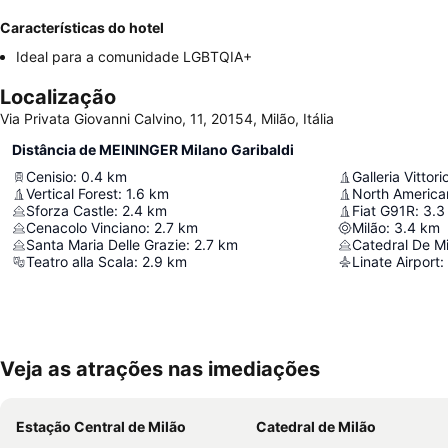
Características do hotel
Ideal para a comunidade LGBTQIA+
Localização
Via Privata Giovanni Calvino, 11, 20154, Milão, Itália
Distância de MEININGER Milano Garibaldi
Cenisio
:
0.4
km
Galleria Vitto
Vertical Forest
:
1.6
km
North America
Sforza Castle
:
2.4
km
Fiat G91R
:
3.3
Cenacolo Vinciano
:
2.7
km
Milão
:
3.4
km
Santa Maria Delle Grazie
:
2.7
km
Catedral De Mi
Teatro alla Scala
:
2.9
km
Linate Airport
:
Veja as atrações nas imediações
Estação Central de Milão
Catedral de Milão