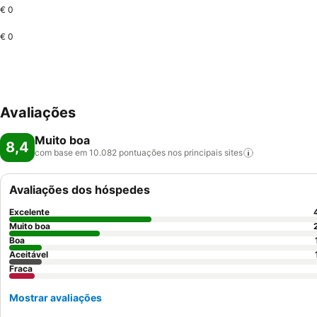
€ 0
€ 0
Avaliações
Muito boa
8,4
com base em 10.082 pontuações nos principais
sites
Avaliações dos hóspedes
Excelente
Muito boa
Boa
Aceitável
Fraca
Mostrar avaliações