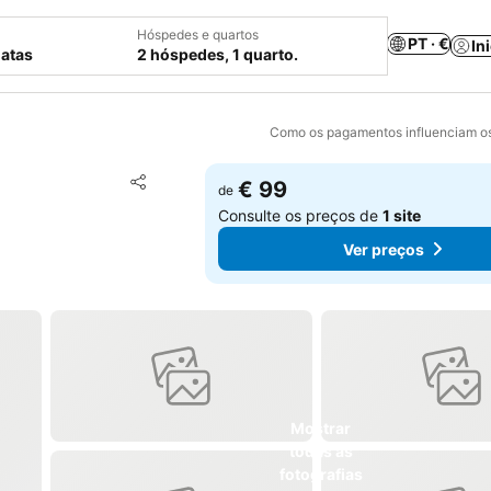
Hóspedes e quartos
PT · €
In
datas
2 hóspedes, 1 quarto.
Como os pagamentos influenciam os
Adicionar aos favoritos
€ 99
de
Partilhar
Consulte os preços de
1 site
Ver preços