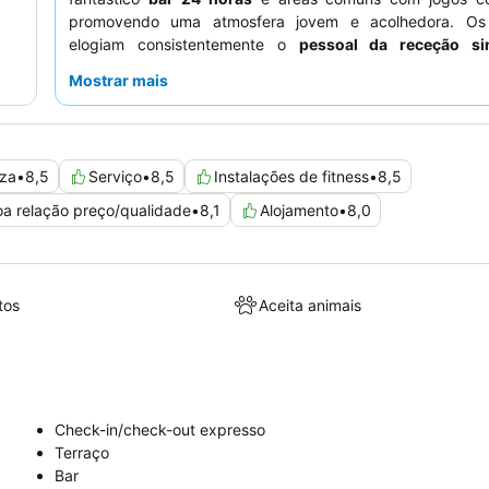
promovendo uma atmosfera jovem e acolhedora. Os
elogiam consistentemente o
pessoal da receção si
multilingue
e as opções diversas e de qualidade disp
Mostrar mais
buffet de pequeno-almoço. Para uma experiência mais 
considere solicitar um quarto virado para o jardim.
za
•
8,5
Serviço
•
8,5
Instalações de fitness
•
8,5
a relação preço/qualidade
•
8,1
Alojamento
•
8,0
tos
Aceita animais
Check-in/check-out expresso
Terraço
Bar