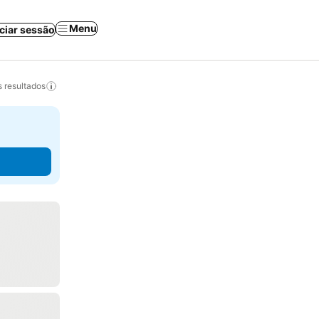
Menu
iciar sessão
 resultados