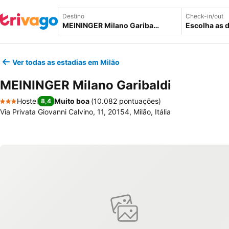
Destino
Check-in/out
Escolha as 
Ver todas as estadias em Milão
MEININGER Milano Garibaldi
Hostel
Muito boa
(
10.082 pontuações
)
8,4
3 Estrelas
Via Privata Giovanni Calvino, 11, 20154, Milão, Itália