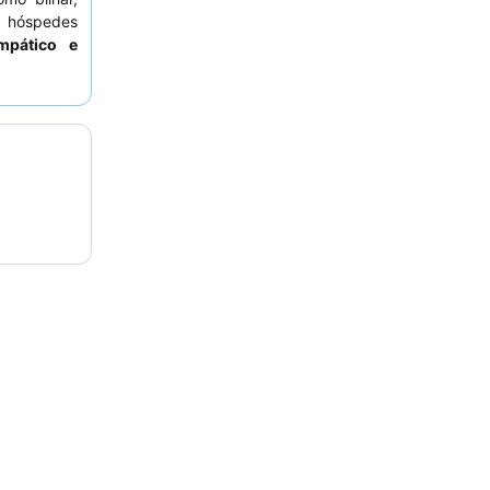
 hóspedes
mpático e
oníveis no
tranquila,