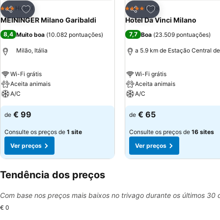
Adicionar aos favoritos
Adicionar aos favor
Hostel
Hotel
3 Estrelas
4 Estrelas
Partilhar
Partilhar
MEININGER Milano Garibaldi
Hotel Da Vinci Milano
8,4
7,7
Muito boa
(
10.082 pontuações
)
Boa
(
23.509 pontuações
)
Milão, Itália
a 5.9 km de Estação Central de
Wi-Fi grátis
Wi-Fi grátis
Aceita animais
Aceita animais
A/C
A/C
€ 99
€ 65
de
de
Consulte os preços de
1 site
Consulte os preços de
16 sites
Ver preços
Ver preços
Tendência dos preços
Com base nos preços mais baixos no trivago durante os últimos 30 
€ 0