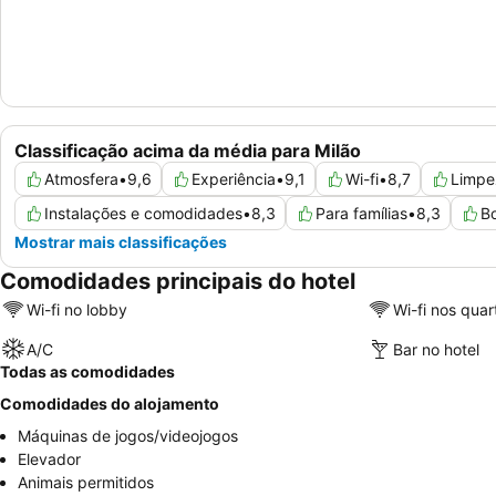
Classificação acima da média para Milão
Atmosfera
•
9,6
Experiência
•
9,1
Wi-fi
•
8,7
Limpe
Instalações e comodidades
•
8,3
Para famílias
•
8,3
Bo
Mostrar mais classificações
Comodidades principais do hotel
Wi-fi no lobby
Wi-fi nos quar
A/C
Bar no hotel
Todas as comodidades
Comodidades do alojamento
Máquinas de jogos/videojogos
Elevador
Animais permitidos