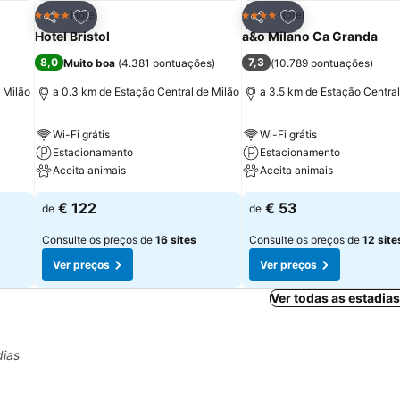
itos
Adicionar aos favoritos
Adicionar aos fav
Hotel
Hotel
4 Estrelas
4 Estrelas
Partilhar
Partilhar
Hotel Bristol
a&o Milano Ca Granda
8,0
7,3
Muito boa
(
4.381 pontuações
)
(
10.789 pontuações
)
 Milão
a 0.3 km de Estação Central de Milão
a 3.5 km de Estação Central
Wi-Fi grátis
Wi-Fi grátis
Estacionamento
Estacionamento
Aceita animais
Aceita animais
€ 122
€ 53
de
de
Consulte os preços de
16 sites
Consulte os preços de
12 site
Ver preços
Ver preços
Ver todas as estadia
dias