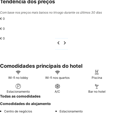
Tendência dos preços
Aljubarrota.
Com base nos preços mais baixos no trivago durante os últimos 30 dias
€ 0
€ 0
€ 0
Comodidades principais do hotel
Wi-fi no lobby
Wi-fi nos quartos
Piscina
Estacionamento
A/C
Bar no hotel
Todas as comodidades
Comodidades do alojamento
Centro de negócios
Estacionamento