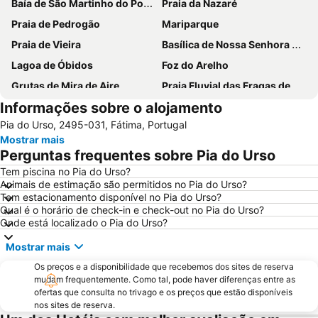
Baía de São Martinho do Porto
Praia da Nazaré
Praia de Pedrogão
Mariparque
Praia de Vieira
Basílica de Nossa Senhora do Rosário de Fátima
Lagoa de Óbidos
Foz do Arelho
Grutas de Mira de Aire
Praia Fluvial das Fragas de S. Simão
Informações sobre o alojamento
Mosteiro de Alcobaça
Praia de São Pedro de Moel
Pia do Urso, 2495-031, Fátima, Portugal
Salir do Porto
Castelo de Óbidos
Mostrar mais
Torre Pentagonal de Dornes
Paredes de Vitória
Perguntas frequentes sobre Pia do Urso
Capela das Apariçoes
Sítio da Nazaré
Tem piscina no Pia do Urso?
Animais de estimação são permitidos no Pia do Urso?
Praia d'el Rey
Estádio Municipal de Leiria
Tem estacionamento disponível no Pia do Urso?
Fluvial da Aldeia do Mato
Barragem de Castelo de Bode
Qual é o horário de check-in e check-out no Pia do Urso?
Onde está localizado o Pia do Urso?
Fluvial do Penedo Furado
Da Foz do Arelho
Mostrar mais
Bom Sucesso
Praia Fluvial de Fernandaires
Os preços e a disponibilidade que recebemos dos sites de reserva
Osso da Baleia
Castelo de Almourol
mudam frequentemente. Como tal, pode haver diferenças entre as
Estação Rodoviária de Fátima
Museu da Fábrica de Cimento Maceira-Lis
ofertas que consulta no trivago e os preços que estão disponíveis
nos sites de reserva.
Igreja Paroquial de Pataias
Praia de Pedra do Ouro