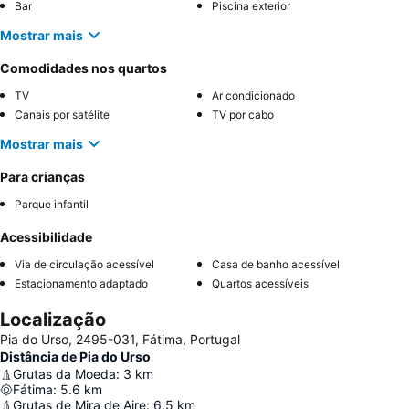
Bar
Piscina exterior
Mostrar mais
Comodidades nos quartos
TV
Ar condicionado
Canais por satélite
TV por cabo
Mostrar mais
Para crianças
Parque infantil
Acessibilidade
Via de circulação acessível
Casa de banho acessível
Estacionamento adaptado
Quartos acessíveis
Localização
Pia do Urso, 2495-031, Fátima, Portugal
Distância de Pia do Urso
Grutas da Moeda
:
3
km
Fátima
:
5.6
km
Grutas de Mira de Aire
:
6.5
km