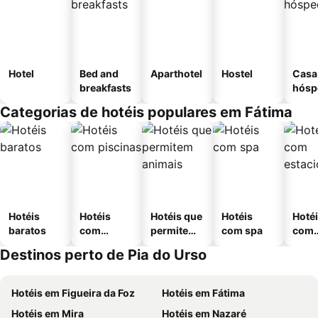
Hotel
Bed and
Aparthotel
Hostel
Casa
breakfasts
hósp
Categorias de hotéis populares em Fátima
Hotéis
Hotéis
Hotéis que
Hotéis
Hoté
baratos
com
permitem
com spa
com
piscinas
animais
esta
Destinos perto de Pia do Urso
ment
Hotéis em Figueira da Foz
Hotéis em Fátima
Hotéis em Mira
Hotéis em Nazaré