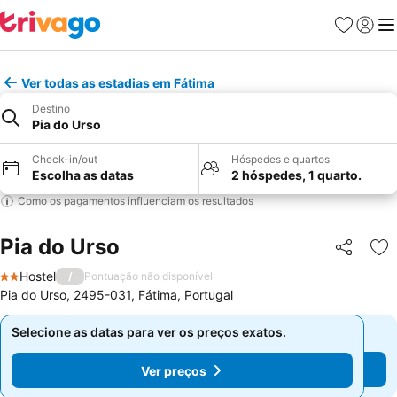
Favoritos
Iniciar
Me
Ver todas as estadias em Fátima
Destino
Pia do Urso
Check-in/out
Hóspedes e quartos
Escolha as datas
2 hóspedes, 1 quarto.
Como os pagamentos influenciam os resultados
Pia do Urso
Partilhar
Ad
Hostel
/
Pontuação não disponível
2 Estrelas
Pia do Urso, 2495-031, Fátima, Portugal
Selecione as datas para ver os preços exatos.
Selecione as datas para ver os preços exatos.
Ver preços
Ver preços