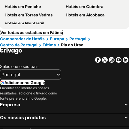
Hotéis em Peniche
Hotéis em Coimbra
Hotéis em Torres Vedras
Hotéis em Alcobaça
Hotéis em Montargil
Ver todas as estadias em Fátima
Comparador de Hotéis
Europa
Portugal
Centro de Portugal
Fátima
Pia do Urso
Facebook
Twitter
Insta
Yo
Selecione o seu país
Adicionar no Google
Encontre facilmente os nossos
resultados: adicione o trivago como
fonte preferencial no Google.
Empresa
Os nossos produtos