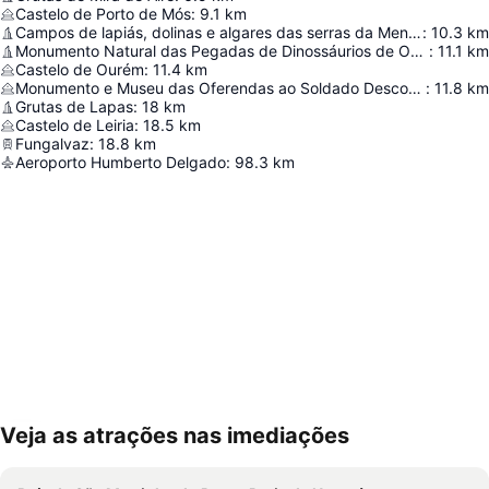
Castelo de Porto de Mós
:
9.1
km
Campos de lapiás, dolinas e algares das serras da Mendiga e S. Bento
:
10.3
km
Monumento Natural das Pegadas de Dinossáurios de Ourém/Torres Novas
:
11.1
km
Castelo de Ourém
:
11.4
km
Monumento e Museu das Oferendas ao Soldado Desconhecido
:
11.8
km
Grutas de Lapas
:
18
km
Castelo de Leiria
:
18.5
km
Fungalvaz
:
18.8
km
Aeroporto Humberto Delgado
:
98.3
km
Veja as atrações nas imediações
Ampliar mapa