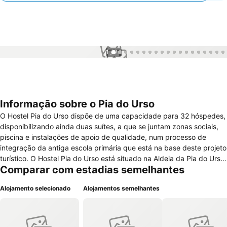
1 / 24
Informação sobre o Pia do Urso
O Hostel Pia do Urso dispõe de uma capacidade para 32 hóspedes,
disponibilizando ainda duas suítes, a que se juntam zonas sociais,
piscina e instalações de apoio de qualidade, num processo de
integração da antiga escola primária que está na base deste projeto
turístico. O Hostel Pia do Urso está situado na Aldeia da Pia do Urso,
Comparar com estadias semelhantes
São Mamede, Batalha com acesso direto ao Ecoparque Sensorial da
Pia do Urso e ao Centro de BTT da Batalha o primeiro do país
Alojamento selecionado
Alojamentos semelhantes
homologado pela UVP/Federação Portuguesa de Ciclismo. O Hostel
da Pia do Urso tem suscitado muito interesse junto dos amantes da
natureza, devido à sua proximidade a vários pontos de interesse
turístico, como o Mosteiro da Batalha, as grutas da Moeda e o