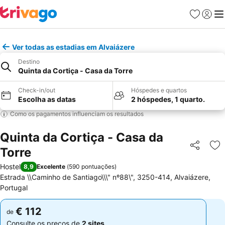
Favoritos
Iniciar
Me
Ver todas as estadias em Alvaiázere
Destino
Quinta da Cortiça - Casa da Torre
Check-in/out
Hóspedes e quartos
Escolha as datas
2 hóspedes, 1 quarto.
Como os pagamentos influenciam os resultados
Quinta da Cortiça - Casa da
Torre
Partilhar
Ad
Hostel
8,9
Excelente
(
590 pontuações
)
Estrada \\Caminho de Santiago\\\" nº88\", 3250-414, Alvaiázere,
Portugal
€ 112
€ 112
de
de
Consulte os preços de
2 sites
Consulte os preços de
2 sites