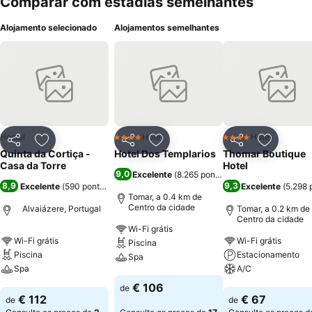
Comparar com estadias semelhantes
Alojamento selecionado
Alojamentos semelhantes
Hostel
Hotel
Hotel
4 Estrelas
4 Estrelas
Partilhar
Adicionar aos favoritos
Partilhar
Adicionar aos favoritos
Partilhar
Adicionar
Quinta da Cortiça -
Hotel Dos Templarios
Thomar Boutique
Casa da Torre
Hotel
9,0
Excelente
(
8.265 pontuações
)
8,9
9,3
Excelente
(
590 pontuações
)
Excelente
(
5.298 
Tomar, a 0.4 km de
Centro da cidade
Alvaiázere, Portugal
Tomar, a 0.2 km de
Centro da cidade
Wi-Fi grátis
Wi-Fi grátis
Wi-Fi grátis
Piscina
Piscina
Estacionamento
Spa
Spa
A/C
Ver preços
€ 106
de
Ver preços
Ver preços
€ 112
€ 67
de
de