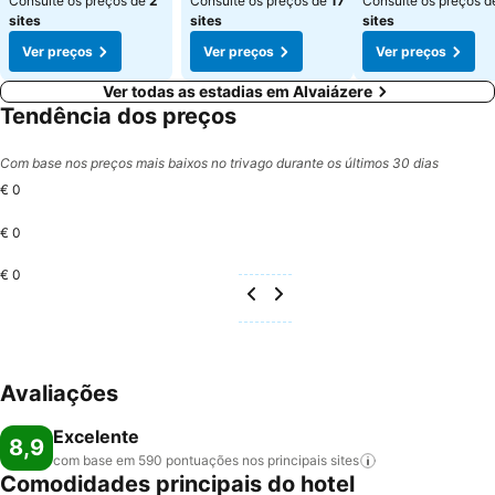
Consulte os preços de
2
Consulte os preços de
17
Consulte os preços 
sites
sites
sites
Ver preços
Ver preços
Ver preços
Ver todas as estadias em Alvaiázere
Tendência dos preços
Com base nos preços mais baixos no trivago durante os últimos 30 dias
€ 0
€ 0
€ 0
Avaliações
Excelente
8,9
com base em 590 pontuações nos principais
sites
Comodidades principais do hotel