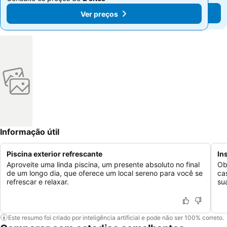
Ver preços
Ver preços
Informação útil
Piscina exterior refrescante
In
Aproveite uma linda piscina, um presente absoluto no final
Ob
de um longo dia, que oferece um local sereno para você se
ca
refrescar e relaxar.
su
Este resumo foi criado por inteligência artificial e pode não ser 100% correto.