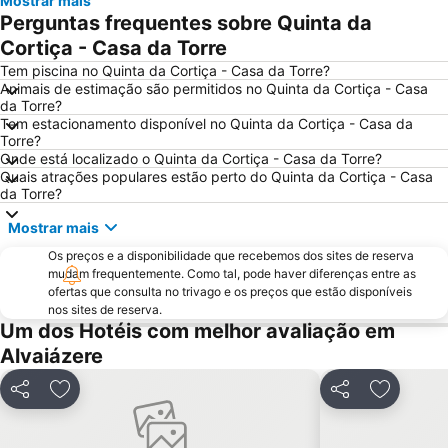
Mostrar mais
Perguntas frequentes sobre Quinta da
Praia Fluvial Pego das Cancelas
Castelo de Almourol
Cortiça - Casa da Torre
Estação Rodoviária de Fátima
Praia Fluvial da Peneda
Tem piscina no Quinta da Cortiça - Casa da Torre?
Museu da Fábrica de Cimento Maceira-Lis
Praia Fluvial do Mosteiro
Animais de estimação são permitidos no Quinta da Cortiça - Casa
da Torre?
Estádio Cidade de Coimbra
Praia Fluvial da Zaboeira
Tem estacionamento disponível no Quinta da Cortiça - Casa da
Praia Fluvial de Aldeia Ana de Aviz
Quinta Pedagógica do Cuco
Torre?
Onde está localizado o Quinta da Cortiça - Casa da Torre?
Praça da República
Ruínas de Conímbriga
Quais atrações populares estão perto do Quinta da Cortiça - Casa
da Torre?
Estação de Comboios de Coimbra A
Piscina de Celas
Praia Fluvial das Canaveias
Praia Fluvial Fragas de São Simão
Mostrar mais
Praia Fluvial do Poço de Corga
Estação de Caminhos de Ferro do Entroncamento
Os preços e a disponibilidade que recebemos dos sites de reserva
mudam frequentemente. Como tal, pode haver diferenças entre as
Mosteiro da Batalha
Estação comboios de Leiria
ofertas que consulta no trivago e os preços que estão disponíveis
Monumento ao Peregrino em Fátima
Complexo Municipal de Piscinas de Leiria
nos sites de reserva.
Um dos Hotéis com melhor avaliação em
Pia do Urso
Fluvial de Ortiga
Alvaiázere
Complexo Desportivo Municipal de Tomar
Estação de Caminhos de Ferro de Coimbra B
Ecomuseu da Serra da Lousã
Lagoa da Ervideira
Partilhar
Adicionar aos favoritos
Partilhar
Adicionar
Praia Fluvial de Palheiros e Zorro
Forno Medieval de Avelar