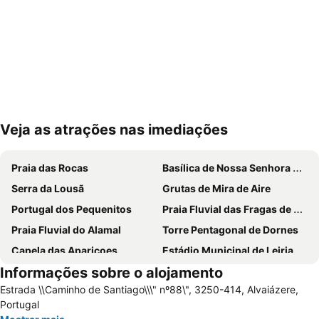
Veja as atrações nas imediações
Ampliar mapa
Praia das Rocas
Basílica de Nossa Senhora do Rosário de Fátima
Serra da Lousã
Grutas de Mira de Aire
Portugal dos Pequenitos
Praia Fluvial das Fragas de S. Simão
Praia Fluvial do Alamal
Torre Pentagonal de Dornes
Capela das Apariçoes
Estádio Municipal de Leiria
Informações sobre o alojamento
Fluvial da Aldeia do Mato
Barragem de Castelo de Bode
Estrada \\Caminho de Santiago\\\" nº88\", 3250-414, Alvaiázere,
Fluvial do Penedo Furado
Universidade de Coimbra
Portugal
Praia Fluvial de Fernandaires
Baixa de Coimbra