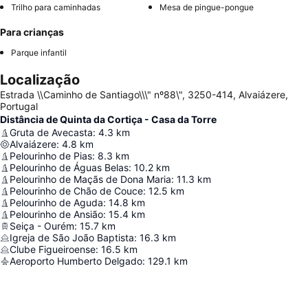
Trilho para caminhadas
Mesa de pingue-pongue
Para crianças
Parque infantil
Localização
Estrada \\Caminho de Santiago\\\" nº88\", 3250-414, Alvaiázere,
Portugal
Distância de Quinta da Cortiça - Casa da Torre
Gruta de Avecasta
:
4.3
km
Alvaiázere
:
4.8
km
Pelourinho de Pias
:
8.3
km
Pelourinho de Águas Belas
:
10.2
km
Pelourinho de Maçãs de Dona Maria
:
11.3
km
Pelourinho de Chão de Couce
:
12.5
km
Pelourinho de Aguda
:
14.8
km
Pelourinho de Ansião
:
15.4
km
Seiça - Ourém
:
15.7
km
Igreja de São João Baptista
:
16.3
km
Clube Figueiroense
:
16.5
km
Aeroporto Humberto Delgado
:
129.1
km