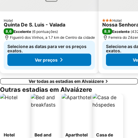
Praia Fluvial Ribeira Grande
Pavilhão Gimnodesportivo de Serpins
Museu Casal de Monte Redondo
Castelo e Convento de Cristo
Hotel
Hotel
3 Estrelas
Quinta De S. Luis - Valada
Nossa Senhora
8,6
8,9
Excelente
(
6 pontuações
)
Excelente
(
432
Figueiró dos Vinhos, a 1.7 km de Centro da cidade
Ferreira do Zêze
Selecione as datas para ver os preços
Selecione as d
exatos.
exatos.
Ver preços
Ve
Ver todas as estadias em Alvaiázere
Outras estadias em Alvaiázere
Hotel
Bed and
Aparthotel
Casa de