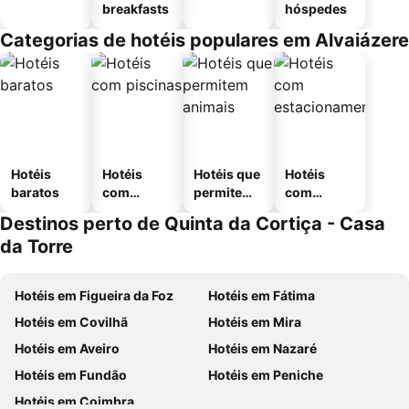
breakfasts
hóspedes
Categorias de hotéis populares em Alvaiázere
Hotéis
Hotéis
Hotéis que
Hotéis
baratos
com
permitem
com
piscinas
animais
estaciona
Destinos perto de Quinta da Cortiça - Casa
mento
da Torre
Hotéis em Figueira da Foz
Hotéis em Fátima
Hotéis em Covilhã
Hotéis em Mira
Hotéis em Aveiro
Hotéis em Nazaré
Hotéis em Fundão
Hotéis em Peniche
Hotéis em Coimbra