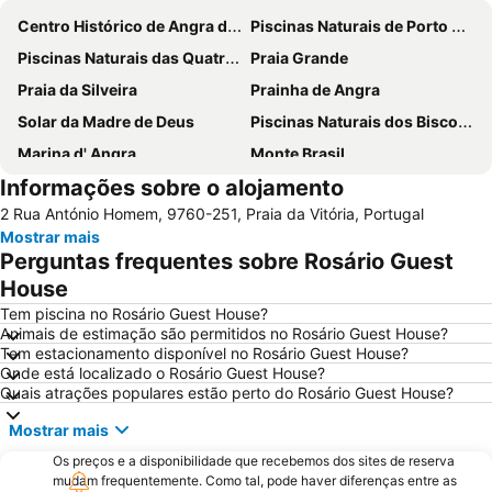
Centro Histórico de Angra do Heroismo
Piscinas Naturais de Porto Martins
Piscinas Naturais das Quatro Ribeiras
Praia Grande
Praia da Silveira
Prainha de Angra
Solar da Madre de Deus
Piscinas Naturais dos Biscoitos
Marina d' Angra
Monte Brasil
Informações sobre o alojamento
Casa de Vitorino Nemésio
2 Rua António Homem, 9760-251, Praia da Vitória, Portugal
Mostrar mais
Perguntas frequentes sobre Rosário Guest
House
Tem piscina no Rosário Guest House?
Animais de estimação são permitidos no Rosário Guest House?
Tem estacionamento disponível no Rosário Guest House?
Onde está localizado o Rosário Guest House?
Quais atrações populares estão perto do Rosário Guest House?
Mostrar mais
Os preços e a disponibilidade que recebemos dos sites de reserva
mudam frequentemente. Como tal, pode haver diferenças entre as