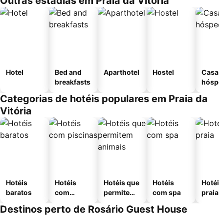
Outras estadias em Praia da Vitória
Hotel
Bed and
Aparthotel
Hostel
Casa
breakfasts
hósp
Categorias de hotéis populares em Praia da
Vitória
Hotéis
Hotéis
Hotéis que
Hotéis
Hotéi
baratos
com
permitem
com spa
praia
piscinas
animais
Destinos perto de Rosário Guest House