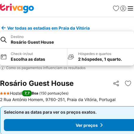
Favoritos
Iniciar
Me
Ver todas as estadias em Praia da Vitória
Destino
Rosário Guest House
Check-in/out
Hóspedes e quartos
Escolha as datas
2 hóspedes, 1 quarto.
Como os pagamentos influenciam os resultados
Rosário Guest House
Partilhar
Ad
Hostel
7,7
Boa
(
150 pontuações
)
3 Estrelas
2 Rua António Homem, 9760-251, Praia da Vitória, Portugal
Selecione as datas para ver os preços exatos.
Selecione as datas para ver os preços exatos.
Ver preços
Ver preços