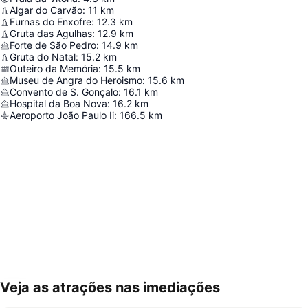
Algar do Carvão
:
11
km
Furnas do Enxofre
:
12.3
km
Gruta das Agulhas
:
12.9
km
Forte de São Pedro
:
14.9
km
Gruta do Natal
:
15.2
km
Outeiro da Memória
:
15.5
km
Museu de Angra do Heroismo
:
15.6
km
Convento de S. Gonçalo
:
16.1
km
Hospital da Boa Nova
:
16.2
km
Aeroporto João Paulo Ii
:
166.5
km
Veja as atrações nas imediações
Ampliar mapa