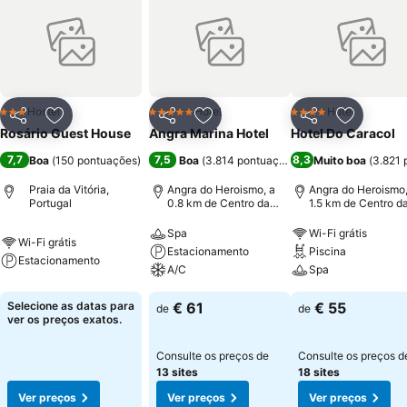
Hostel
Hotel
Hotel
3 Estrelas
5 Estrelas
4 Estrelas
Partilhar
Adicionar aos favoritos
Partilhar
Adicionar aos favoritos
Partilhar
Adicionar
Rosário Guest House
Angra Marina Hotel
Hotel Do Caracol
7,7
7,5
8,3
Boa
(
150 pontuações
)
Boa
(
3.814 pontuações
)
Muito boa
(
3.821 
Praia da Vitória,
Angra do Heroismo, a
Angra do Heroismo,
Portugal
0.8 km de Centro da
1.5 km de Centro d
cidade
cidade
Spa
Wi-Fi grátis
Wi-Fi grátis
Estacionamento
Piscina
Estacionamento
A/C
Spa
Selecione as datas para
€ 61
€ 55
de
de
ver os preços exatos.
Consulte os preços de
Consulte os preços d
13 sites
18 sites
Ver preços
Ver preços
Ver preços