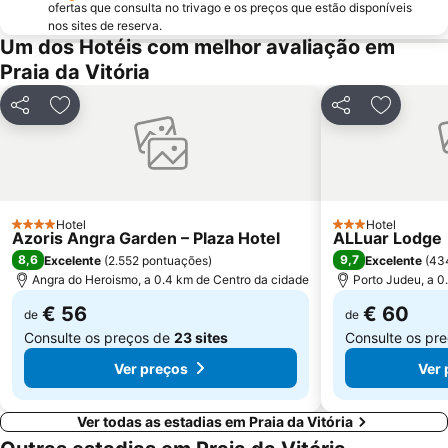
ofertas que consulta no trivago e os preços que estão disponíveis
nos sites de reserva.
Um dos Hotéis com melhor avaliação em
Praia da Vitória
Partilhar
Adicionar aos favoritos
Partilhar
Adiciona
Hotel
Hotel
4 Estrelas
3 Estrelas
Azoris Angra Garden – Plaza Hotel
ALLuar Lodge
8,6
9,7
Excelente
(
2.552 pontuações
)
Excelente
(
43
Angra do Heroismo, a 0.4 km de Centro da cidade
Porto Judeu, a 0
€ 56
€ 60
de
de
Consulte os preços de
23 sites
Consulte os pr
Ver preços
Ver 
Ver todas as estadias em Praia da Vitória