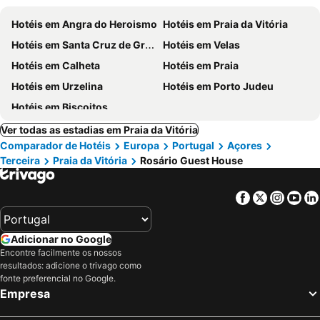
Hotéis em Angra do Heroismo
Hotéis em Praia da Vitória
Hotéis em Santa Cruz de Graciosa
Hotéis em Velas
Hotéis em Calheta
Hotéis em Praia
Hotéis em Urzelina
Hotéis em Porto Judeu
Hotéis em Biscoitos
Ver todas as estadias em Praia da Vitória
Comparador de Hotéis
Europa
Portugal
Açores
Terceira
Praia da Vitória
Rosário Guest House
Facebook
Twitter
Insta
Yo
Adicionar no Google
Encontre facilmente os nossos
resultados: adicione o trivago como
fonte preferencial no Google.
Empresa