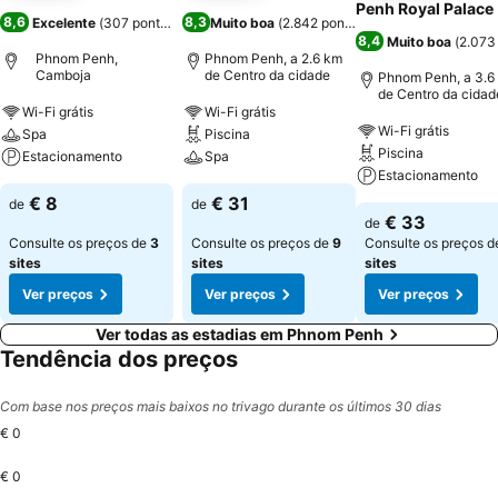
Penh Royal Palace
8,6
8,3
Excelente
(
307 pontuações
)
Muito boa
(
2.842 pontuações
)
8,4
Muito boa
(
2.073
Phnom Penh,
Phnom Penh, a 2.6 km
Camboja
de Centro da cidade
Phnom Penh, a 3.6
de Centro da cidad
Wi-Fi grátis
Wi-Fi grátis
Wi-Fi grátis
Spa
Piscina
Piscina
Estacionamento
Spa
Estacionamento
€ 8
€ 31
de
de
€ 33
de
Consulte os preços de
3
Consulte os preços de
9
Consulte os preços 
sites
sites
sites
Ver preços
Ver preços
Ver preços
Ver todas as estadias em Phnom Penh
Tendência dos preços
Com base nos preços mais baixos no trivago durante os últimos 30 dias
€ 0
€ 0