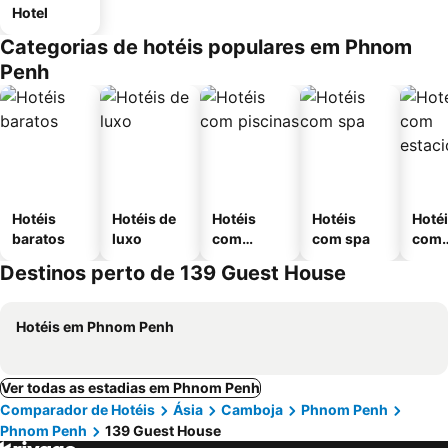
Hotel
Categorias de hotéis populares em Phnom
Penh
Hotéis
Hotéis de
Hotéis
Hotéis
Hoté
baratos
luxo
com
com spa
com
piscinas
esta
Destinos perto de 139 Guest House
ment
Hotéis em Phnom Penh
Ver todas as estadias em Phnom Penh
Comparador de Hotéis
Ásia
Camboja
Phnom Penh
Phnom Penh
139 Guest House