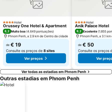
Hotel
Hotel
4 Estrelas
4 Estrelas
Orussey One Hotel & Apartment
Anik Palace Hotel
8,2
9,2
Muito boa
(
4.649 pontuações
)
Excelente
(
1.855 po
Phnom Penh, a 2.9 km de Centro da cidade
Phnom Penh, a 3.1 km 
€ 19
€ 50
de
de
Consulte os preços de
8 sites
Consulte os preços 
Ver preços
Ver preç
Ver todas as estadias em Phnom Penh
Outras estadias em Phnom Penh