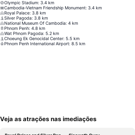
Olympic Stadium
:
3.4
km
Cambodia-Vietnam Friendship Monument
:
3.4
km
Royal Palace
:
3.8
km
Silver Pagoda
:
3.8
km
National Museum Of Cambodia
:
4
km
Phnom Penh
:
4.8
km
Wat Phnom Pagoda
:
5.2
km
Choeung Ek Genocidal Center
:
5.5
km
Phnom Penh International Airport
:
8.5
km
Veja as atrações nas imediações
Ampliar mapa