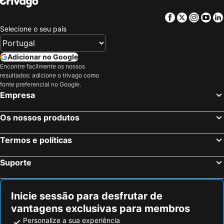
Facebook
Twitter
Insta
Yo
Selecione o seu país
Adicionar no Google
Encontre facilmente os nossos
resultados: adicione o trivago como
fonte preferencial no Google.
Empresa
Os nossos produtos
Termos e políticas
Suporte
Inicie sessão para desfrutar de
vantagens exclusivas para membros
Personalize a sua experiência