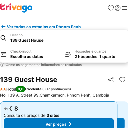
Favoritos
Iniciar
Me
Ver todas as estadias em Phnom Penh
Destino
139 Guest House
Check-in/out
Hóspedes e quartos
Escolha as datas
2 hóspedes, 1 quarto.
Como os pagamentos influenciam os resultados
139 Guest House
Partilhar
Ad
Hotel
8,6
Excelente
(
307 pontuações
)
2 Estrelas
No. 139 A, Street 99,Chamkarmon, Phnom Penh, Camboja
€ 8
€ 8
de
de
Consulte os preços de
3 sites
Consulte os preços de
3 sites
Ver preços
Ver preços