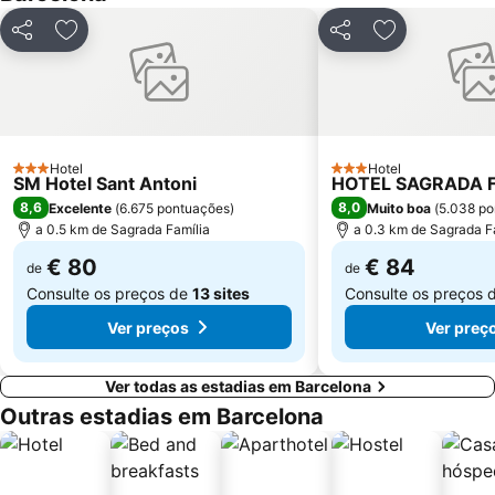
Arco do Triunfo
Recinto Ferial Gran Vía
Partilhar
Adicionar aos favoritos
Partilhar
Adicionar aos
Distrito Sarrià-Sant Gervasi
Raval
Sants-Montjuïc
L'Antiga Esquerra de l'Eixample
Unesco Rock Art Of The Mediterranean Basin On The Iberian Peninsula
Marina Port Vell
Sant Martí
Universidade de Barcelona
Hotel
Hotel
Mercado da Boqueria
Gran Via de les Corts Catalans
3 Estrelas
3 Estrelas
SM Hotel Sant Antoni
HOTEL SAGRADA F
8,6
8,0
Excelente
(
6.675 pontuações
)
Muito boa
(
5.038 po
a 0.5 km de Sagrada Família
a 0.3 km de Sagrada F
€ 80
€ 84
de
de
Consulte os preços de
13 sites
Consulte os preços 
Ver preços
Ver preç
Ver todas as estadias em Barcelona
Outras estadias em Barcelona