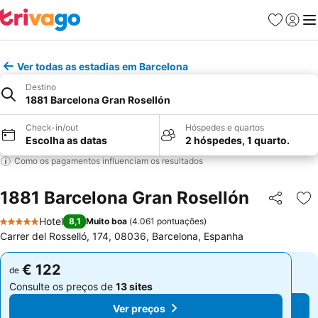
Favoritos
Iniciar
Me
Ver todas as estadias em Barcelona
Destino
1881 Barcelona Gran Rosellón
Check-in/out
Hóspedes e quartos
Escolha as datas
2 hóspedes, 1 quarto.
Como os pagamentos influenciam os resultados
1881 Barcelona Gran Rosellón
Partilhar
Ad
Hotel
8,1
Muito boa
(
4.061 pontuações
)
5 Estrelas
Carrer del Rosselló, 174, 08036, Barcelona, Espanha
€ 122
€ 122
de
de
Consulte os preços de
13 sites
Consulte os preços de
13 sites
Ver preços
Ver preços