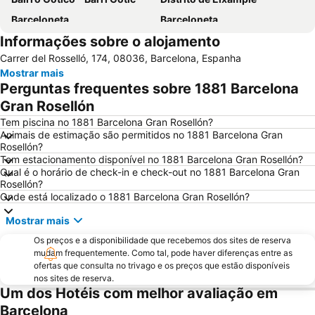
Barceloneta
Barceloneta
Informações sobre o alojamento
Estádio Olímpico de Montjuïc
Camp Nou
Carrer del Rosselló, 174, 08036, Barcelona, Espanha
Estació de Sants
Palácio Sant Jordi
Mostrar mais
Praça Catalunha
Sagrada Família Metro Station
Perguntas frequentes sobre 1881 Barcelona
La Dreta de l'Eixample
Barcelona Sants Metro Station
Gran Rosellón
Metrô de Barcelona
Plaza Catalunya
Tem piscina no 1881 Barcelona Gran Rosellón?
Animais de estimação são permitidos no 1881 Barcelona Gran
Aeroport T1 Metro Station
Ciutat Vella
Rosellón?
Tem estacionamento disponível no 1881 Barcelona Gran Rosellón?
Catedral Basílica de Barcelona
Estació de Plaça Catalunya
Qual é o horário de check-in e check-out no 1881 Barcelona Gran
Gràcia
Passeio de Gràcia
Rosellón?
Onde está localizado o 1881 Barcelona Gran Rosellón?
Circuit de Catalunya
Parque do centro de Poblenou
Mostrar mais
El Born
El Poblenou
Os preços e a disponibilidade que recebemos dos sites de reserva
La Salut
Sants
mudam frequentemente. Como tal, pode haver diferenças entre as
Parque do Forum
Casino de Barcelona
ofertas que consulta no trivago e os preços que estão disponíveis
nos sites de reserva.
Parque da Ciutadella
Mar Bella
Um dos Hotéis com melhor avaliação em
Montjuïc
Casa Batlló
Barcelona