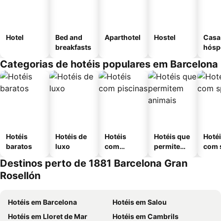
Hotel
Bed and
Aparthotel
Hostel
Casa
breakfasts
hósp
Categorias de hotéis populares em Barcelona
Hotéis
Hotéis de
Hotéis
Hotéis que
Hoté
baratos
luxo
com
permitem
com 
piscinas
animais
Destinos perto de 1881 Barcelona Gran
Rosellón
Hotéis em Barcelona
Hotéis em Salou
Hotéis em Lloret de Mar
Hotéis em Cambrils