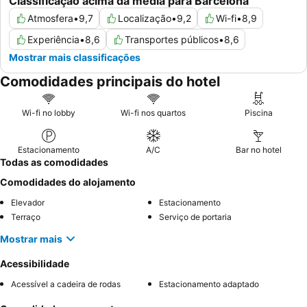
Classificação acima da média para Barcelona
Atmosfera
•
9,7
Localização
•
9,2
Wi-fi
•
8,9
Experiência
•
8,6
Transportes públicos
•
8,6
Mostrar mais classificações
Comodidades principais do hotel
Wi-fi no lobby
Wi-fi nos quartos
Piscina
Estacionamento
A/C
Bar no hotel
Todas as comodidades
Comodidades do alojamento
Elevador
Estacionamento
Terraço
Serviço de portaria
Mostrar mais
Acessibilidade
Acessível a cadeira de rodas
Estacionamento adaptado