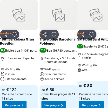
Hotel
Hotel
Hotel
5 Estrelas
1 Estrelas
3 Estrelas
Partilhar
Adicionar aos favoritos
Partilhar
Adicionar aos favoritos
Partilhar
Adicionar
1881 Barcelona Gran
Travelodge Barcelona
SM Hotel Sant Ant
Rosellón
Poblenou
8,6
Excelente
(
6.675 
8,1
7,8
Muito boa
(
4.061 pontuações
)
Boa
(
16.780 pontuações
)
a 0.5 km de Sagra
Família
Barcelona, Espanha
Barcelona, a 3.0 km de
Centro da cidade
Wi-Fi grátis
Wi-Fi grátis
Wi-Fi grátis
A/C
Piscina
Estacionamento
Estacionamento
Aceita animais
Ver preços
€ 80
de
Ver preços
Ver preços
€ 122
€ 59
de
de
Consulte os preços de
Consulte os preços de
11
Consulte os preços d
13 sites
sites
13 sites
Ver preços
Ver preços
Ver preços