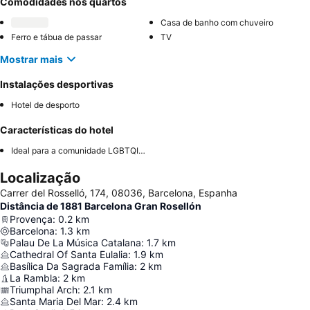
Comodidades nos quartos
Casa de banho com chuveiro
Ferro e tábua de passar
TV
Mostrar mais
Instalações desportivas
Hotel de desporto
Características do hotel
Ideal para a comunidade LGBTQIA+
Localização
Carrer del Rosselló, 174, 08036, Barcelona, Espanha
Distância de 1881 Barcelona Gran Rosellón
Provença
:
0.2
km
Barcelona
:
1.3
km
Palau De La Música Catalana
:
1.7
km
Cathedral Of Santa Eulalia
:
1.9
km
Basílica Da Sagrada Família
:
2
km
La Rambla
:
2
km
Triumphal Arch
:
2.1
km
Santa Maria Del Mar
:
2.4
km