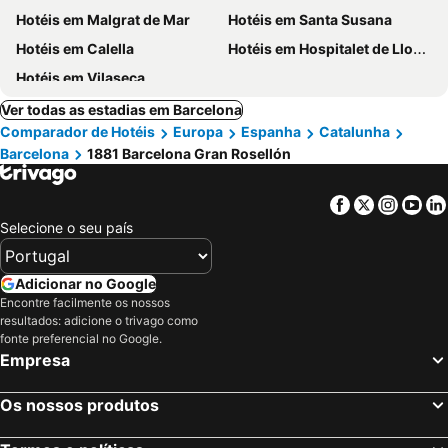
Hotéis em Malgrat de Mar
Hotéis em Santa Susana
Hotéis em Calella
Hotéis em Hospitalet de Llobregat
Hotéis em Vilaseca
Ver todas as estadias em Barcelona
Comparador de Hotéis
Europa
Espanha
Catalunha
Barcelona
1881 Barcelona Gran Rosellón
Facebook
Twitter
Insta
Yo
Selecione o seu país
Adicionar no Google
Encontre facilmente os nossos
resultados: adicione o trivago como
fonte preferencial no Google.
Empresa
Os nossos produtos