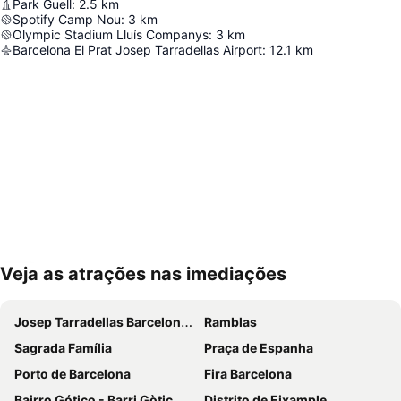
Park Guell
:
2.5
km
Spotify Camp Nou
:
3
km
Olympic Stadium Lluís Companys
:
3
km
Barcelona El Prat Josep Tarradellas Airport
:
12.1
km
Veja as atrações nas imediações
Ampliar mapa
Josep Tarradellas Barcelona–El Prat Airport
Ramblas
Sagrada Família
Praça de Espanha
Porto de Barcelona
Fira Barcelona
Bairro Gótico - Barri Gòtic
Distrito de Eixample