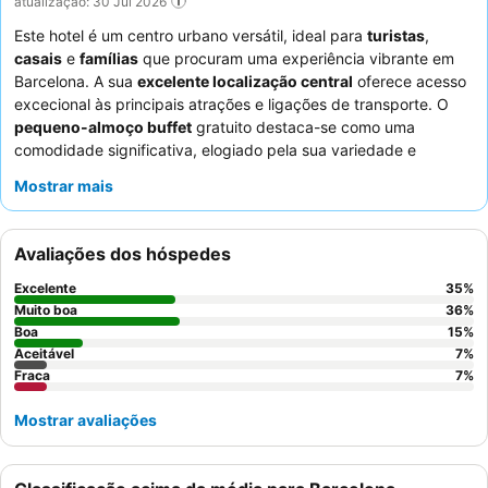
atualização: 30 Jul 2026
Este hotel é um centro urbano versátil, ideal para
turistas
,
casais
e
famílias
que procuram uma experiência vibrante em
Barcelona. A sua
excelente localização central
oferece acesso
excecional às principais atrações e ligações de transporte. O
pequeno-almoço buffet
gratuito destaca-se como uma
comodidade significativa, elogiado pela sua variedade e
qualidade. Os hóspedes destacam consistentemente a simpatia
Mostrar mais
e prestabilidade excecionais do pessoal, melhorando a estadia
geral. Para uma experiência mais tranquila, considere pedir um
quarto virado para o jardim.
Avaliações dos hóspedes
Excelente
35
%
Muito boa
36
%
Boa
15
%
Aceitável
7
%
Fraca
7
%
Mostrar avaliações