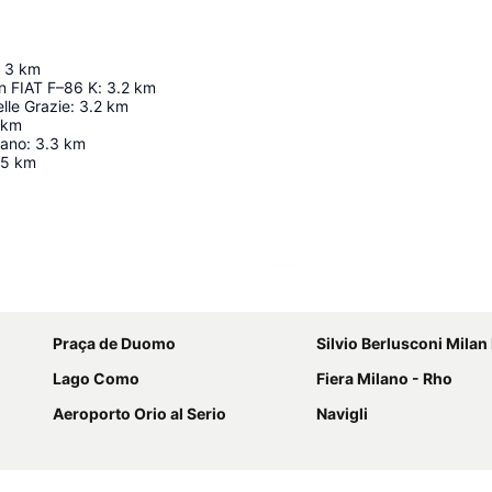
3
km
n FIAT F–86 K
:
3.2
km
lle Grazie
:
3.2
km
km
iano
:
3.3
km
5
km
Ampliar mapa
Praça de Duomo
Silvio Berlusconi Milan Malpen
Lago Como
Fiera Milano - Rho
Aeroporto Orio al Serio
Navigli