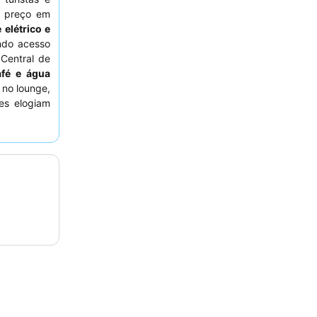
m preço em
 elétrico e
ndo acesso
Central de
fé e água
, no lounge,
es elogiam
stacando a
te oferece
ência mais
ista para o