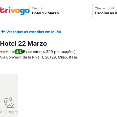
Destino
Check-in/out
Escolha as 
Ver todas as estadias em Milão
Hotel 22 Marzo
Hotel
Excelente
(
4.399 pontuações
)
8,9
2 Estrelas
Via Bonvesin de la Riva, 1, 20129, Milão, Itália
A carregar