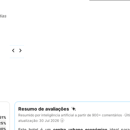
dias
Resumo de avaliações
Resumido por inteligência artificial a partir de 900+ comentários · Úl
51
%
atualização: 30 Jul 2026
25
%
10
%
Este hotel é um
centro urbano económico
ideal para 