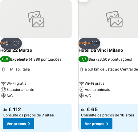
Adicionar aos favoritos
Adicionar aos favor
Hotel
Hotel
2 Estrelas
4 Estrelas
Partilhar
Partilhar
Hotel 22 Marzo
Hotel Da Vinci Milano
8,9
7,7
Excelente
(
4.399 pontuações
)
Boa
(
23.509 pontuações
)
Milão, Itália
a 5.9 km de Estação Central de
Wi-Fi grátis
Wi-Fi grátis
Estacionamento
Aceita animais
A/C
A/C
Ver preços
Ver preços
€ 112
€ 65
de
de
Consulte os preços de
7 sites
Consulte os preços de
16 sites
Ver preços
Ver preços