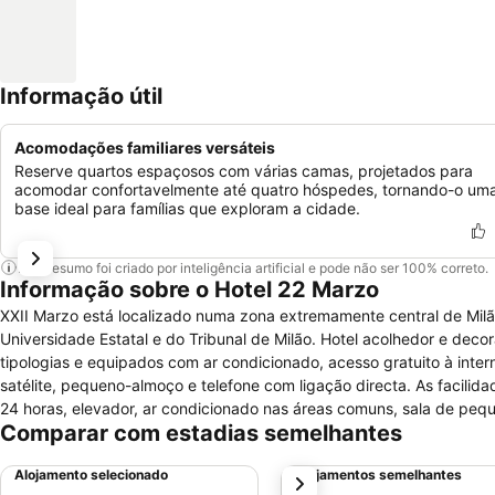
Informação útil
Acomodações familiares versáteis
Reserve quartos espaçosos com várias camas, projetados para
acomodar confortavelmente até quatro hóspedes, tornando-o um
base ideal para famílias que exploram a cidade.
Este resumo foi criado por inteligência artificial e pode não ser 100% correto.
Informação sobre o Hotel 22 Marzo
XXII Marzo está localizado numa zona extremamente central de Milã
Universidade Estatal e do Tribunal de Milão. Hotel acolhedor e dec
tipologias e equipados com ar condicionado, acesso gratuito à inter
satélite, pequeno-almoço e telefone com ligação directa. As facili
24 horas, elevador, ar condicionado nas áreas comuns, sala de peq
Comparar com estadias semelhantes
áreas, bar, serviço de quarto e acesso para cadeira de rodas.
Alojamento selecionado
Alojamentos semelhantes
próximo