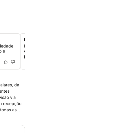
Perto do Mercato del Suffragio
riedade
Explore as barracas de comida gourmet e os restaurant
o e
comunitários do Mercato del Suffragio, que fica do outro
para provar sabores locais com facilidade.
alares, da
entes
isão via
om recepção
 todas as