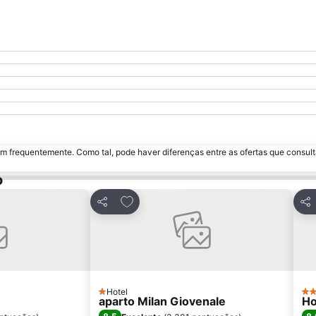
m frequentemente. Como tal, pode haver diferenças entre as ofertas que consult
o
avoritos
Adicionar aos favoritos
Partilhar
Par
Hotel
1 Estrelas
4 E
aparto Milan Giovenale
Ho