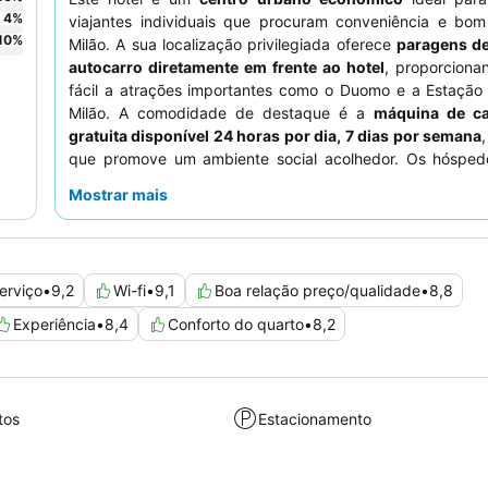
4
%
viajantes individuais que procuram conveniência e bo
10
%
Milão. A sua localização privilegiada oferece
paragens de
autocarro diretamente em frente ao hotel
, proporciona
fácil a atrações importantes como o Duomo e a Estação 
Milão. A comodidade de destaque é a
máquina de ca
gratuita disponível 24 horas por dia, 7 dias por semana
que promove um ambiente social acolhedor. Os hósped
consistentemente o
pessoal e o serviço excecionais
, de
Mostrar mais
sua simpatia e eficiência, enquanto a área circundan
inúmeras opções de restaurantes. Para uma experi
tranquila, os hóspedes podem solicitar um quarto com v
jardim.
erviço
•
9,2
Wi-fi
•
9,1
Boa relação preço/qualidade
•
8,8
Experiência
•
8,4
Conforto do quarto
•
8,2
tos
Estacionamento