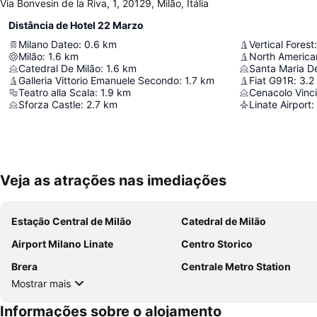
Via Bonvesin de la Riva, 1, 20129, Milão, Itália
Distância de Hotel 22 Marzo
Milano Dateo
:
0.6
km
Vertical Forest
:
Milão
:
1.6
km
North America
Catedral De Milão
:
1.6
km
Santa Maria De
Galleria Vittorio Emanuele Secondo
:
1.7
km
Fiat G91R
:
3.2
Teatro alla Scala
:
1.9
km
Cenacolo Vinc
Sforza Castle
:
2.7
km
Linate Airport
:
Veja as atrações nas imediações
Estação Central de Milão
Catedral de Milão
Airport Milano Linate
Centro Storico
Brera
Centrale Metro Station
Mostrar mais
Informações sobre o alojamento