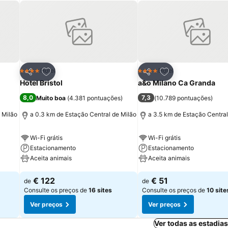
itos
Adicionar aos favoritos
Adicionar aos fav
Hotel
Hotel
4 Estrelas
4 Estrelas
Partilhar
Partilhar
Hotel Bristol
a&o Milano Ca Granda
8,0
7,3
Muito boa
(
4.381 pontuações
)
(
10.789 pontuações
)
 Milão
a 0.3 km de Estação Central de Milão
a 3.5 km de Estação Central
Wi-Fi grátis
Wi-Fi grátis
Estacionamento
Estacionamento
Aceita animais
Aceita animais
Ver preços
Ver preços
€ 122
€ 51
de
de
Consulte os preços de
16 sites
Consulte os preços de
10 site
Ver preços
Ver preços
Ver todas as estadia