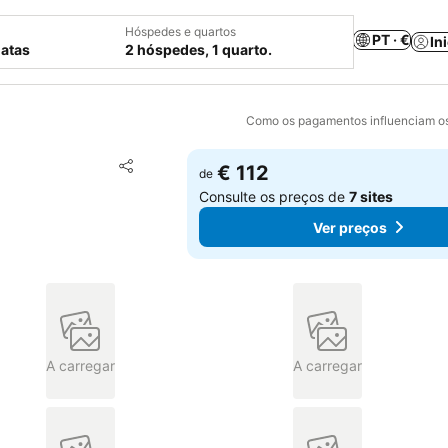
Hóspedes e quartos
PT · €
In
datas
2 hóspedes, 1 quarto.
Como os pagamentos influenciam os
Adicionar aos favoritos
€ 112
de
Partilhar
Consulte os preços de
7 sites
Ver preços
A carregar
A carregar