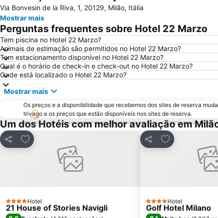
Via Bonvesin de la Riva, 1, 20129, Milão, Itália
Mostrar mais
Perguntas frequentes sobre Hotel 22 Marzo
Tem piscina no Hotel 22 Marzo?
Animais de estimação são permitidos no Hotel 22 Marzo?
Tem estacionamento disponível no Hotel 22 Marzo?
Qual é o horário de check-in e check-out no Hotel 22 Marzo?
Onde está localizado o Hotel 22 Marzo?
Mostrar mais
Os preços e a disponibilidade que recebemos dos sites de reserva muda
trivago e os preços que estão disponíveis nos sites de reserva.
Um dos Hotéis com melhor avaliação em Milã
Adicionar aos favoritos
Adicionar aos f
Partilhar
Partilhar
Hotel
Hotel
4 Estrelas
4 Estrelas
21 House of Stories Navigli
Golf Hotel Milano