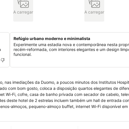
A carregar
A carregar
Refúgio urbano moderno e minimalista
Experimente uma estadia nova e contemporânea nesta prop
a
recém-reformada, com interiores elegantes e um design limp
funcional.
o, nas imediações da Duomo, a poucos minutos dos Institutos Hospit
orado com bom gosto, coloca a disposição quartos elegantes de difer
net Wi-Fi, cofre, casa de banho privada com secador de cabelo, telev
dades deste hotel de 2 estrelas incluem também um hall de entrada c
uenos-almoços, pequeno-almoço buffet, internet Wi-Fi disponível em