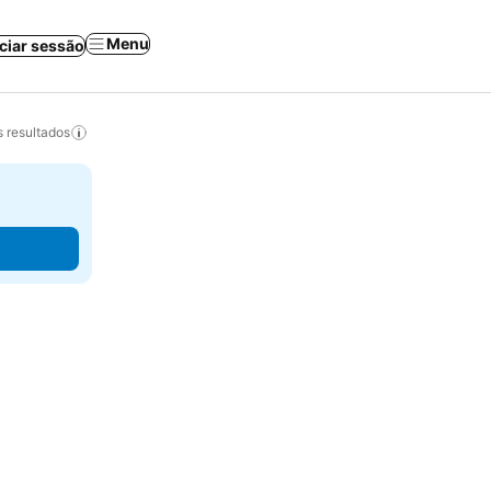
Menu
iciar sessão
 resultados