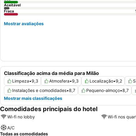
Aceitável
Fraca
Mostrar avaliações
Classificação acima da média para Milão
Limpeza
•
9,3
Atmosfera
•
9,3
Localização
•
9,2
S
Instalações e comodidades
•
8,7
Pequeno-almoço
•
8,7
Mostrar mais classificações
Comodidades principais do hotel
Wi-fi no lobby
Wi-fi nos quar
A/C
Todas as comodidades