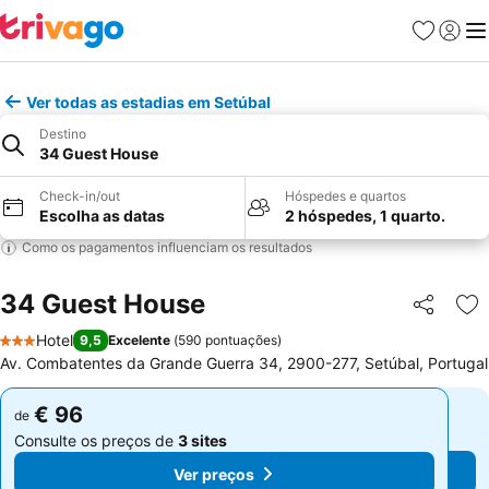
Favoritos
Iniciar
Me
Ver todas as estadias em Setúbal
Destino
34 Guest House
Check-in/out
Hóspedes e quartos
Escolha as datas
2 hóspedes, 1 quarto.
Como os pagamentos influenciam os resultados
34 Guest House
Partilhar
Ad
Hotel
9,5
Excelente
(
590 pontuações
)
3 Estrelas
Av. Combatentes da Grande Guerra 34, 2900-277, Setúbal, Portugal
€ 96
€ 96
de
de
Consulte os preços de
3 sites
Consulte os preços de
3 sites
Ver preços
Ver preços