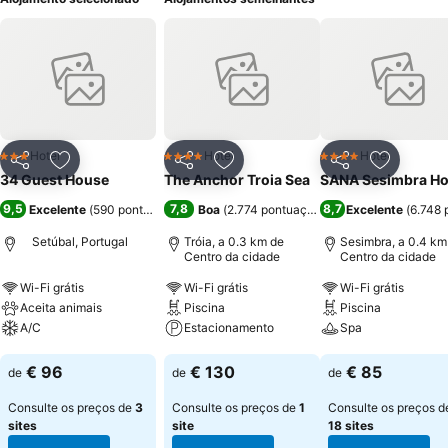
Hotel
Hotel
Hotel
3 Estrelas
4 Estrelas
4 Estrelas
Partilhar
Adicionar aos favoritos
Partilhar
Adicionar aos favoritos
Partilhar
Adicionar
34 Guest House
The Anchor Troia Sea
SANA Sesimbra Ho
9,5
7,8
8,7
Excelente
(
590 pontuações
)
Boa
(
2.774 pontuações
)
Excelente
(
6.748 
Setúbal, Portugal
Tróia, a 0.3 km de
Sesimbra, a 0.4 km
Centro da cidade
Centro da cidade
Wi-Fi grátis
Wi-Fi grátis
Wi-Fi grátis
Aceita animais
Piscina
Piscina
A/C
Estacionamento
Spa
Ver preços
Ver preços
Ver preços
€ 96
€ 130
€ 85
de
de
de
Consulte os preços de
3
Consulte os preços de
1
Consulte os preços d
sites
site
18 sites