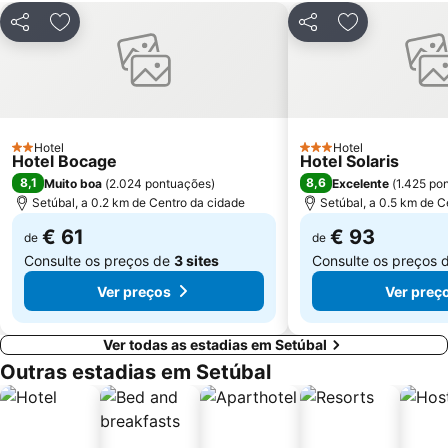
Praia da Lagoa de Santo André
Alvalade
Partilhar
Adicionar aos favoritos
Partilhar
Adicionar aos
Praça do Rossio
Gare do Oriente
Centro Comercial Vasco da Gama
Centro Colombo
Estádio José Alvalade
Wonderland Lisboa
Algés Beach
Lumiar
Hotel
Hotel
2 Estrelas
Coliseu dos Recreios
Praia da Ribeira do Cavalo
3 Estrelas
Hotel Bocage
Hotel Solaris
8,1
8,6
Muito boa
(
2.024 pontuações
)
Excelente
(
1.425 po
Galapinhos Beach
Praça do Comércio
Setúbal, a 0.2 km de Centro da cidade
Setúbal, a 0.5 km de C
Telheiras
Bairro Alto
€ 61
€ 93
de
de
Consulte os preços de
3 sites
Consulte os preços 
Ver preços
Ver preç
Ver todas as estadias em Setúbal
Outras estadias em Setúbal