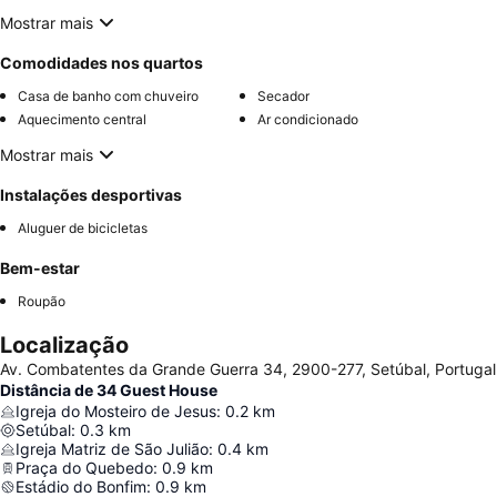
Mostrar mais
Comodidades nos quartos
Casa de banho com chuveiro
Secador
Aquecimento central
Ar condicionado
Mostrar mais
Instalações desportivas
Aluguer de bicicletas
Bem-estar
Roupão
Localização
Av. Combatentes da Grande Guerra 34, 2900-277, Setúbal, Portugal
Distância de 34 Guest House
Igreja do Mosteiro de Jesus
:
0.2
km
Setúbal
:
0.3
km
Igreja Matriz de São Julião
:
0.4
km
Praça do Quebedo
:
0.9
km
Estádio do Bonfim
:
0.9
km