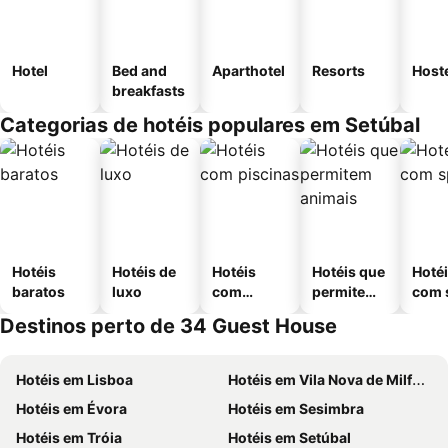
Hotel
Bed and
Aparthotel
Resorts
Host
breakfasts
Categorias de hotéis populares em Setúbal
Hotéis
Hotéis de
Hotéis
Hotéis que
Hoté
baratos
luxo
com
permitem
com 
piscinas
animais
Destinos perto de 34 Guest House
Hotéis em Lisboa
Hotéis em Vila Nova de Milfontes
Hotéis em Évora
Hotéis em Sesimbra
Hotéis em Tróia
Hotéis em Setúbal