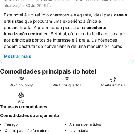
atualização: 30 Jul 2026
Este hotel é um refúgio charmoso e elegante, ideal para
casais
e
turistas
que procuram uma experiência única e
personalizada. A propriedade possui uma
excelente
localização central
em Setúbal, oferecendo fácil acesso a pé
aos principais pontos de interesse e à praia. Os hóspedes
podem desfrutar da conveniência de uma máquina 24 horas
que oferece café, cappuccino, chocolate quente e fruta fresca
Mostrar mais
gratuitos, além de máquinas Nespresso no quarto. O
staff
atencioso recebe consistentemente elogios pela sua natureza
Comodidades principais do hotel
acolhedora e conselhos úteis, complementando o farto e
delicioso pequeno-almoço servido no agradável e fresco
terraço. Para uma estadia verdadeiramente relaxante, considere
Wi-fi no lobby
Wi-fi nos quartos
Aceita animais
reservar um quarto com
varanda ou terraço privado
.
A/C
Todas as comodidades
Comodidades do alojamento
Terraço
Animais permitidos
Quarto para não fumadores
Lavandaria