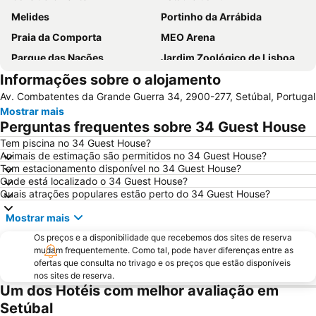
Melides
Portinho da Arrábida
Praia da Comporta
MEO Arena
Parque das Nações
Jardim Zoológico de Lisboa
Informações sobre o alojamento
Pavilhão Atlântico
Passeio Marítimo de Algés
Av. Combatentes da Grande Guerra 34, 2900-277, Setúbal, Portugal
Benfica
Baixa de Lisboa
Mostrar mais
Parque Eduardo VII
Praça de Touros de Campo Pequeno
Perguntas frequentes sobre 34 Guest House
Estação de Caminhos de Ferro de Sete Rios
Belém
Tem piscina no 34 Guest House?
Animais de estimação são permitidos no 34 Guest House?
Avenida da Liberdade
da Figueirinha
Tem estacionamento disponível no 34 Guest House?
Marquês de Pombal
Estádio do Restelo
Onde está localizado o 34 Guest House?
Quais atrações populares estão perto do 34 Guest House?
Fonte da Telha
Praia Tróia Mar
Mostrar mais
Parque Natural da Arrabida
Campo Grande
Os preços e a disponibilidade que recebemos dos sites de reserva
Lagoa de Albufeira
do Ouro Sesimbra
mudam frequentemente. Como tal, pode haver diferenças entre as
Tróia Beach
Alcântara
ofertas que consulta no trivago e os preços que estão disponíveis
nos sites de reserva.
Oceanário de Lisboa
Praia da Caparica
Um dos Hotéis com melhor avaliação em
Chiado
Fundaçao Champalimaud
Setúbal