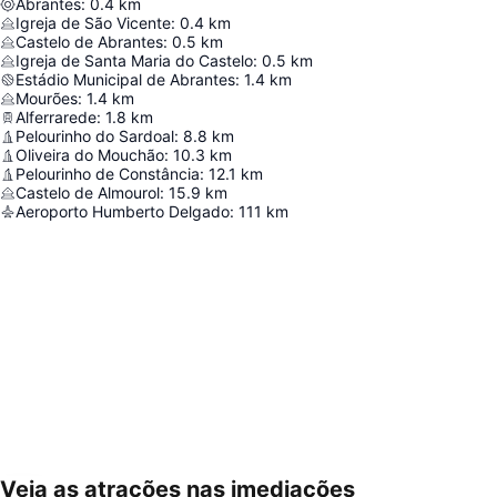
Abrantes
:
0.4
km
Igreja de São Vicente
:
0.4
km
Castelo de Abrantes
:
0.5
km
Igreja de Santa Maria do Castelo
:
0.5
km
Estádio Municipal de Abrantes
:
1.4
km
Mourões
:
1.4
km
Alferrarede
:
1.8
km
Pelourinho do Sardoal
:
8.8
km
Oliveira do Mouchão
:
10.3
km
Pelourinho de Constância
:
12.1
km
Castelo de Almourol
:
15.9
km
Aeroporto Humberto Delgado
:
111
km
Veja as atrações nas imediações