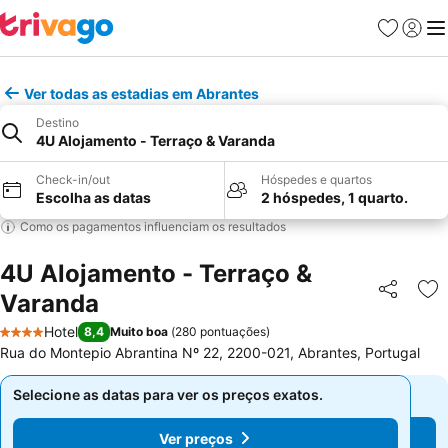
Favoritos
Iniciar
Me
Ver todas as estadias em Abrantes
Destino
4U Alojamento - Terraço & Varanda
Check-in/out
Hóspedes e quartos
Escolha as datas
2 hóspedes, 1 quarto.
Como os pagamentos influenciam os resultados
4U Alojamento - Terraço &
Varanda
Partilhar
Ad
Hotel
8,4
Muito boa
(
280 pontuações
)
4 Estrelas
Rua do Montepio Abrantina Nº 22, 2200-021, Abrantes, Portugal
Selecione as datas para ver os preços exatos.
Selecione as datas para ver os preços exatos.
Ver preços
Ver preços