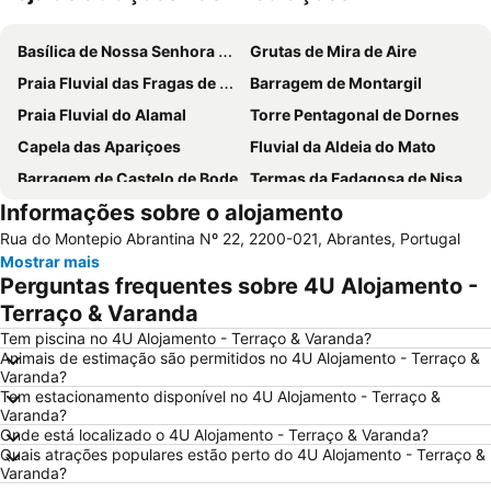
Ampliar mapa
Basílica de Nossa Senhora do Rosário de Fátima
Grutas de Mira de Aire
Praia Fluvial das Fragas de S. Simão
Barragem de Montargil
Praia Fluvial do Alamal
Torre Pentagonal de Dornes
Capela das Apariçoes
Fluvial da Aldeia do Mato
Barragem de Castelo de Bode
Termas da Fadagosa de Nisa
Informações sobre o alojamento
Fluvial do Penedo Furado
Praia Fluvial de Fernandaires
Rua do Montepio Abrantina Nº 22, 2200-021, Abrantes, Portugal
Parque Aquático de Galveias
Castelo de Almourol
Mostrar mais
Praia Fluvial Pego das Cancelas
Estação Rodoviária de Fátima
Perguntas frequentes sobre 4U Alojamento -
Castelo de Amieira - Nisa
Praia Fluvial da Zaboeira
Terraço & Varanda
Estação do Fratel
Praia Fluvial Fragas de São Simão
Tem piscina no 4U Alojamento - Terraço & Varanda?
Animais de estimação são permitidos no 4U Alojamento - Terraço &
Estação de Caminhos de Ferro do Entroncamento
Praça de Touros de Almeirim
Varanda?
Tem estacionamento disponível no 4U Alojamento - Terraço &
Monumento ao Peregrino em Fátima
Estação de Caminhos de Ferro de Santarém
Varanda?
Pia do Urso
Fluvial de Ortiga
Onde está localizado o 4U Alojamento - Terraço & Varanda?
Quais atrações populares estão perto do 4U Alojamento - Terraço &
Complexo Desportivo Municipal de Tomar
Portas do Sol e o Núcleo Alcáçova
Varanda?