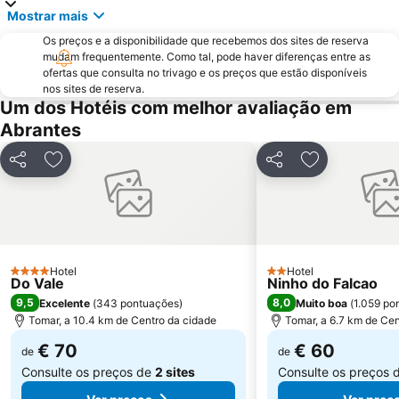
Praia Fluvial Ribeira Grande
Castelo e Convento de Cristo
Mostrar mais
Praia Fluvial do Troviscal
Pelourinho de Montargil
Os preços e a disponibilidade que recebemos dos sites de reserva
Scalabisport
Parque Aquático de Mira de Aire
mudam frequentemente. Como tal, pode haver diferenças entre as
ofertas que consulta no trivago e os preços que estão disponíveis
Praia Fluvial do Carvoeiro
Fluvial da Fróia
nos sites de reserva.
Um dos Hotéis com melhor avaliação em
Estação de Caminhos de Ferro de Tomar
Aldeia do Arripiado
Abrantes
Água Formosa
Diver Almourol Região Aventura
Praça de Touros Monumental Celestino Graça
Igreja Paroquial de Santa Catarina da Serra
Partilhar
Adicionar aos favoritos
Partilhar
Adicionar aos
Grutas da Moeda
Castelo de Belver
Apeadeiro de Fátima
Grutas de Santo Antonio
Hotel
Hotel
4 Estrelas
2 Estrelas
Do Vale
Ninho do Falcao
9,5
8,0
Excelente
(
343 pontuações
)
Muito boa
(
1.059 po
Tomar, a 10.4 km de Centro da cidade
Tomar, a 6.7 km de Cen
€ 70
€ 60
de
de
Consulte os preços de
2 sites
Consulte os preços 