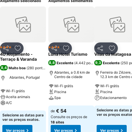
Alojamento selecionado
Alojamentos semelhantes
Hotel
Hotel
Hotel
4 Estrelas
4 Estrelas
Partilhar
Adicionar aos favoritos
Partilhar
Adicionar aos favoritos
Partilhar
Adicionar
4U Alojamento -
Luna Hotel Turismo
Vilas da Matagosa
Terraço & Varanda
8,8
9,3
Excelente
(
4.442 pontuações
Excelente
)
(
250 p
8,4
Muito boa
(
280 pontuações
)
Abrantes, a 0.6 km de
Ferreira do Zêzere,
Centro da cidade
12.3 km de Centro 
Abrantes, Portugal
cidade
Wi-Fi grátis
Wi-Fi grátis
Wi-Fi grátis
Piscina
Piscina
Aceita animais
Spa
Estacionamento
A/C
Ver preços
Ver preços
€ 54
Selecione as datas 
de
Ver preços
ver os preços exatos
Selecione as datas para
Consulte os preços de
ver os preços exatos.
18 sites
Ver preços
Ver preços
Ver preços