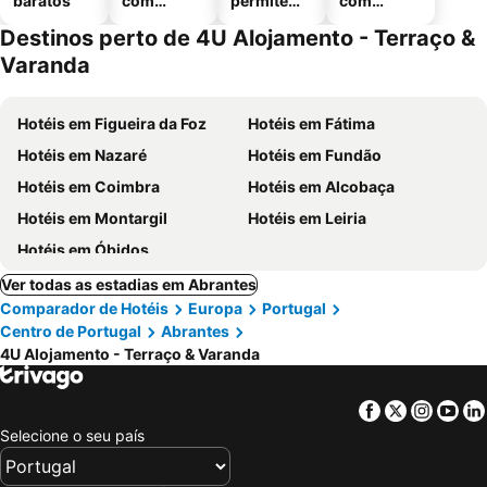
baratos
com
permitem
com
piscinas
animais
estaciona
Destinos perto de 4U Alojamento - Terraço &
mento
Varanda
Hotéis em Figueira da Foz
Hotéis em Fátima
Hotéis em Nazaré
Hotéis em Fundão
Hotéis em Coimbra
Hotéis em Alcobaça
Hotéis em Montargil
Hotéis em Leiria
Hotéis em Óbidos
Ver todas as estadias em Abrantes
Comparador de Hotéis
Europa
Portugal
Centro de Portugal
Abrantes
4U Alojamento - Terraço & Varanda
Facebook
Twitter
Insta
Yo
Selecione o seu país