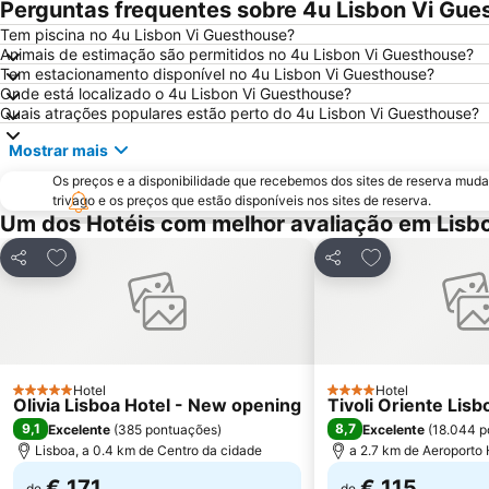
Perguntas frequentes sobre 4u Lisbon Vi Gue
Tem piscina no 4u Lisbon Vi Guesthouse?
Animais de estimação são permitidos no 4u Lisbon Vi Guesthouse?
Tem estacionamento disponível no 4u Lisbon Vi Guesthouse?
Onde está localizado o 4u Lisbon Vi Guesthouse?
Quais atrações populares estão perto do 4u Lisbon Vi Guesthouse?
Mostrar mais
Os preços e a disponibilidade que recebemos dos sites de reserva muda
trivago e os preços que estão disponíveis nos sites de reserva.
Um dos Hotéis com melhor avaliação em Lisb
Adicionar aos favoritos
Adicionar aos f
Partilhar
Partilhar
Hotel
Hotel
5 Estrelas
4 Estrelas
Olivia Lisboa Hotel - New opening
Tivoli Oriente Lisb
9,1
8,7
Excelente
(
385 pontuações
)
Excelente
(
18.044 p
Lisboa, a 0.4 km de Centro da cidade
a 2.7 km de Aeroporto
€ 171
€ 115
de
de