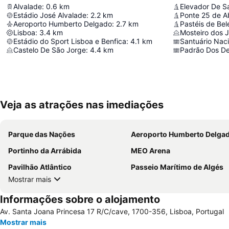
Alvalade
:
0.6
km
Elevador De S
Estádio José Alvalade
:
2.2
km
Ponte 25 de Ab
Aeroporto Humberto Delgado
:
2.7
km
Pastéis de Be
Lisboa
:
3.4
km
Mosteiro dos 
Estádio do Sport Lisboa e Benfica
:
4.1
km
Santuário Naci
Castelo De São Jorge
:
4.4
km
Padrão Dos D
Veja as atrações nas imediações
Parque das Nações
Aeroporto Humberto Delga
Portinho da Arrábida
MEO Arena
Pavilhão Atlântico
Passeio Marítimo de Algés
Mostrar mais
Informações sobre o alojamento
Av. Santa Joana Princesa 17 R/C/cave, 1700-356, Lisboa, Portugal
Mostrar mais