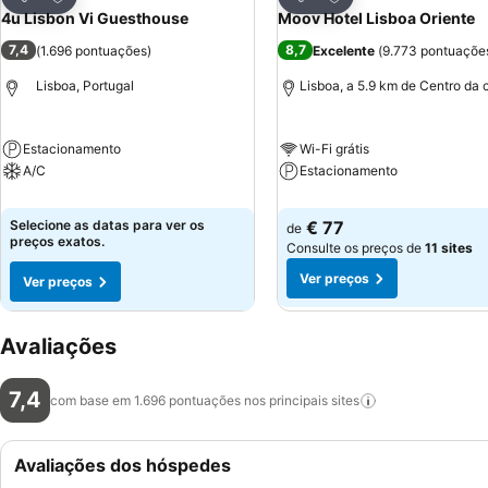
Partilhar
Partilhar
4u Lisbon Vi Guesthouse
Moov Hotel Lisboa Oriente
7,4
8,7
(
1.696 pontuações
)
Excelente
(
9.773 pontuaçõe
Lisboa, Portugal
Lisboa, a 5.9 km de Centro da 
Estacionamento
Wi-Fi grátis
A/C
Estacionamento
Selecione as datas para ver os
€ 77
de
preços exatos.
Consulte os preços de
11 sites
Ver preços
Ver preços
Avaliações
7,4
com base em 1.696 pontuações nos principais
sites
Avaliações dos hóspedes