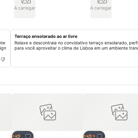
A carregar
A carregar
Terraço ensolarado ao ar livre
nte
Relaxe e descontraia no convidativo terraço ensolarado, perf
ign
para você aproveitar o clima de Lisboa em um ambiente tranq
itos
Adicionar aos favoritos
Adicionar aos fav
Hotel
Hotel
3 Estrelas
4 Estrelas