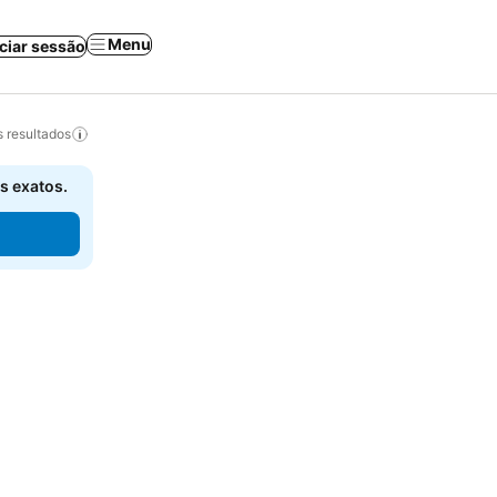
Menu
iciar sessão
 resultados
s exatos.