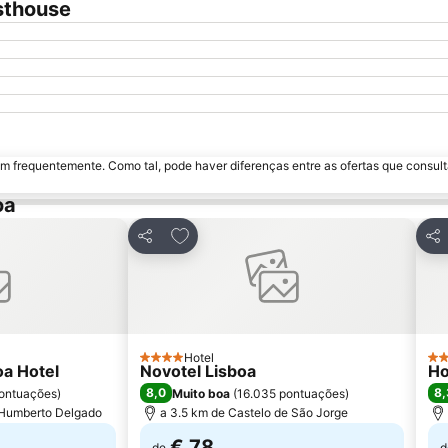
sthouse
m frequentemente. Como tal, pode haver diferenças entre as ofertas que consult
oa
avoritos
Adicionar aos favoritos
Partilhar
Par
Hotel
4 Estrelas
3 E
oa Hotel
Novotel Lisboa
Ho
8,0
8,
ontuações
)
Muito boa
(
16.035 pontuações
)
 Humberto Delgado
a 3.5 km de Castelo de São Jorge
€ 78
de
d