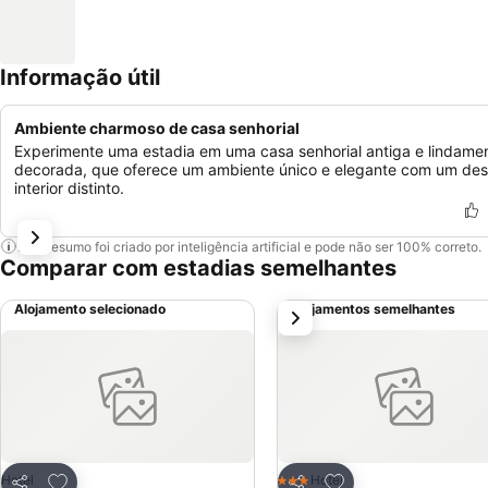
Informação útil
Ambiente charmoso de casa senhorial
Experimente uma estadia em uma casa senhorial antiga e lindame
decorada, que oferece um ambiente único e elegante com um des
interior distinto.
Este resumo foi criado por inteligência artificial e pode não ser 100% correto.
Comparar com estadias semelhantes
Alojamento selecionado
Alojamentos semelhantes
próximo
Adicionar aos favoritos
Adicionar aos favor
Hotel
Hotel
3 Estrelas