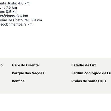
anta Justa
:
4.6
km
ril
:
7.5
km
lém
:
8.5
km
Jerónimos
:
8.6
km
onal De Cristo Rei
:
8.9
km
escobrimentos
:
9
km
Ampliar mapa
do
Gare do Oriente
Estádio da Luz
Parque das Nações
Jardim Zoológico de L
Benfica
Praias de Santa Cruz