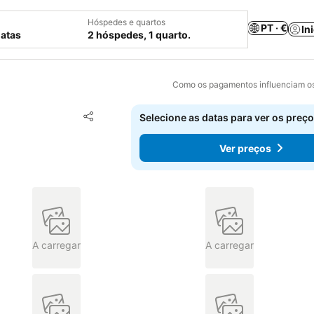
Hóspedes e quartos
PT · €
In
datas
2 hóspedes, 1 quarto.
Como os pagamentos influenciam os
Adicionar aos favoritos
Selecione as datas para ver os preço
Partilhar
Ver preços
A carregar
A carregar