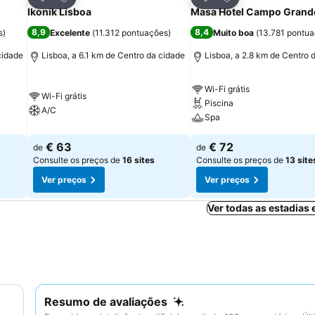
Partilhar
Partilhar
Ikonik Lisboa
Masa Hotel Campo Grand
8,9
8,4
s
)
Excelente
(
11.312 pontuações
)
Muito boa
(
13.781 pontu
cidade
Lisboa, a 6.1 km de Centro da cidade
Lisboa, a 2.8 km de Centro 
Wi-Fi grátis
Wi-Fi grátis
Piscina
A/C
Spa
€ 63
€ 72
de
de
Consulte os preços de
16 sites
Consulte os preços de
13 site
Ver preços
Ver preços
Ver todas as estadias
Resumo de avaliações