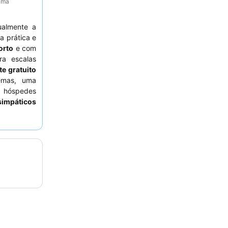
tima
ualmente a
a prática e
orto
e com
ra escalas
te gratuito
emas, uma
s hóspedes
simpáticos
ezes inclui
xperiência
ado para os