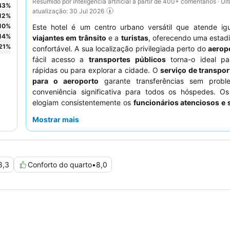
Resumido por inteligência artificial a partir de 400+ comentários · Úl
43
%
atualização: 30 Jul 2026
12
%
10
%
Este hotel é um centro urbano versátil que atende ig
14
%
viajantes em trânsito
e a
turistas
, oferecendo uma estadi
21
%
confortável. A sua localização privilegiada perto do
aerop
fácil acesso a
transportes públicos
torna-o ideal pa
rápidas ou para explorar a cidade. O
serviço de transpor
para o aeroporto
garante transferências sem probl
conveniência significativa para todos os hóspedes. O
elogiam consistentemente os
funcionários atenciosos e 
e o
pequeno-almoço delicioso e variado
, que muitas v
Mostrar mais
opções embaladas para quem parte cedo. Para uma e
mais tranquila, os hóspedes devem solicitar um quarto vir
espaçosos jardins
.
8,3
Conforto do quarto
•
8,0