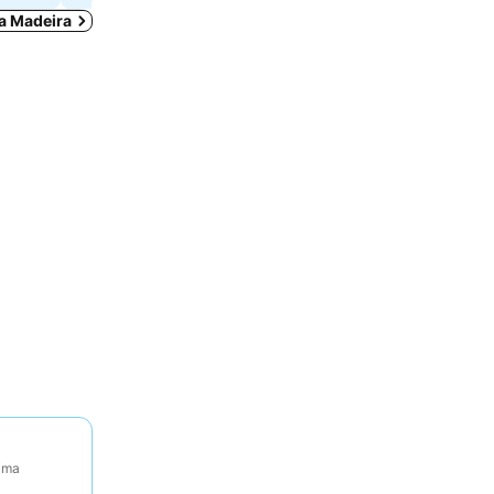
da Madeira
tima