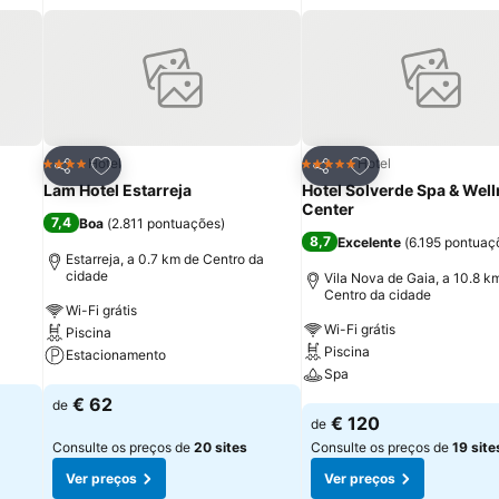
itos
Adicionar aos favoritos
Adicionar aos fav
Hotel
Hotel
4 Estrelas
5 Estrelas
Partilhar
Partilhar
Lam Hotel Estarreja
Hotel Solverde Spa & Wel
Center
7,4
Boa
(
2.811 pontuações
)
8,7
Excelente
(
6.195 pontuaç
a
Estarreja, a 0.7 km de Centro da
cidade
Vila Nova de Gaia, a 10.8 k
Centro da cidade
Wi-Fi grátis
Wi-Fi grátis
Piscina
Piscina
Estacionamento
Spa
Ver preços
€ 62
de
Ver preços
€ 120
de
Consulte os preços de
20 sites
Consulte os preços de
19 site
Ver preços
Ver preços