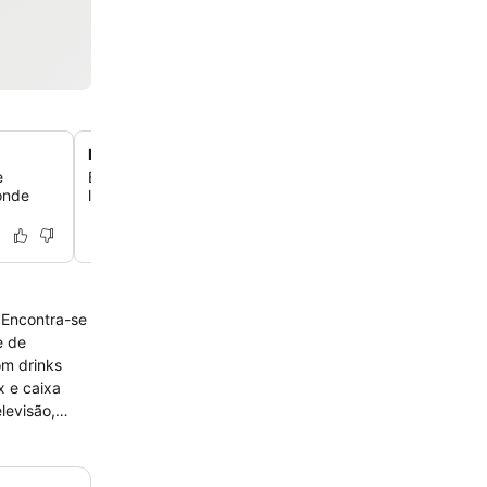
Perto do local histórico da Viarco
e
Explore o popular local histórico da Viarco, convenient
onde
localizado a uma curta caminhada do hotel.
 Encontra-se
e de
om drinks
x e caixa
levisão,