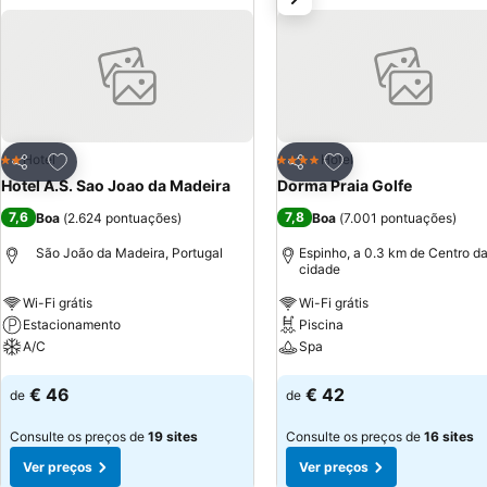
Adicionar aos favoritos
Adicionar aos favor
Hotel
Hotel
2 Estrelas
4 Estrelas
Partilhar
Partilhar
Hotel A.S. Sao Joao da Madeira
Dorma Praia Golfe
7,6
7,8
Boa
(
2.624 pontuações
)
Boa
(
7.001 pontuações
)
São João da Madeira, Portugal
Espinho, a 0.3 km de Centro d
cidade
Wi-Fi grátis
Wi-Fi grátis
Estacionamento
Piscina
A/C
Spa
Ver preços
Ver preços
€ 46
€ 42
de
de
Consulte os preços de
19 sites
Consulte os preços de
16 sites
Ver preços
Ver preços