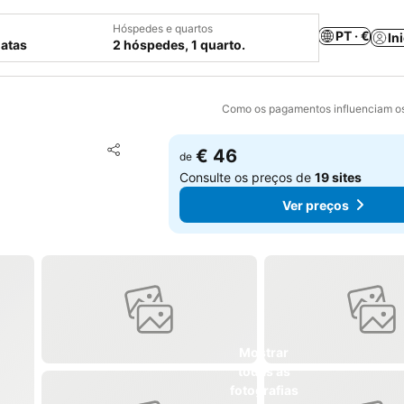
Hóspedes e quartos
PT · €
In
datas
2 hóspedes, 1 quarto.
Como os pagamentos influenciam os
Adicionar aos favoritos
€ 46
de
Partilhar
Consulte os preços de
19 sites
Ver preços