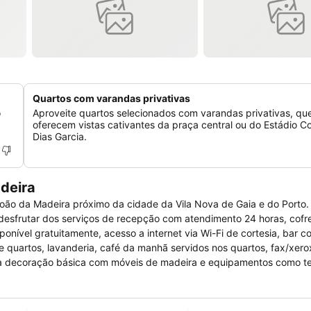
Quartos com varandas privativas
o
Aproveite quartos selecionados com varandas privativas, qu
oferecem vistas cativantes da praça central ou do Estádio C
Dias Garcia.
adeira
oão da Madeira próximo da cidade da Vila Nova de Gaia e do Porto.
esfrutar dos serviços de recepção com atendimento 24 horas, cofr
nível gratuitamente, acesso a internet via Wi-Fi de cortesia, bar c
 quartos, lavanderia, café da manhã servidos nos quartos, fax/xero
ma decoração básica com móveis de madeira e equipamentos como te
tão disponíveis banheira e chuveiro.