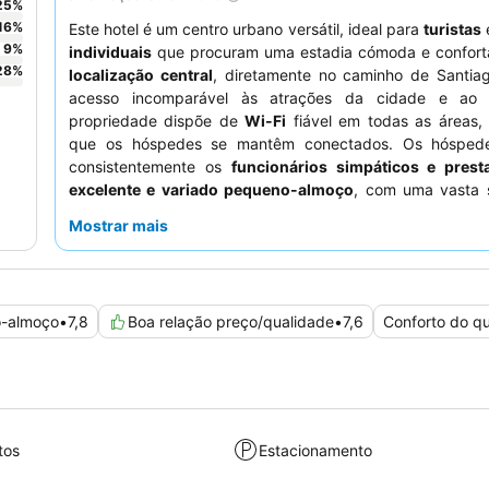
25
%
16
%
Este hotel é um centro urbano versátil, ideal para
turistas
9
%
individuais
que procuram uma estadia cómoda e confortá
28
%
localização central
, diretamente no caminho de Santiag
acesso incomparável às atrações da cidade e ao
propriedade dispõe de
Wi-Fi
fiável em todas as áreas, 
que os hóspedes se mantêm conectados. Os hóspede
consistentemente os
funcionários simpáticos e prest
excelente e variado pequeno-almoço
, com uma vasta 
itens frescos e quentes. Para uma experiência mais tra
Mostrar mais
hóspedes devem solicitar um quarto virado para o jardim.
-almoço
•
7,8
Boa relação preço/qualidade
•
7,6
Conforto do q
tos
Estacionamento