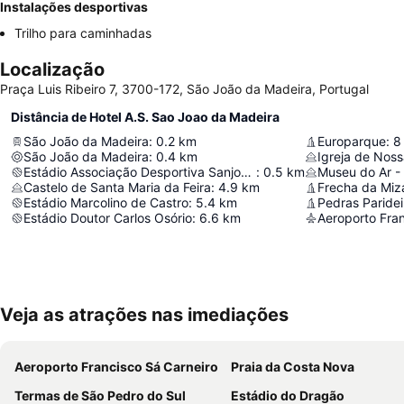
Instalações desportivas
Trilho para caminhadas
Localização
Praça Luis Ribeiro 7, 3700-172, São João da Madeira, Portugal
Distância de Hotel A.S. Sao Joao da Madeira
São João da Madeira
:
0.2
km
Europarque
:
8
São João da Madeira
:
0.4
km
Igreja de Nos
Estádio Associação Desportiva Sanjoanense
:
0.5
km
Museu do Ar -
Castelo de Santa Maria da Feira
:
4.9
km
Frecha da Miz
Estádio Marcolino de Castro
:
5.4
km
Pedras Paridei
Estádio Doutor Carlos Osório
:
6.6
km
Aeroporto Fran
Veja as atrações nas imediações
Aeroporto Francisco Sá Carneiro
Praia da Costa Nova
Termas de São Pedro do Sul
Estádio do Dragão