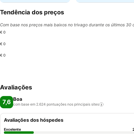
Tendência dos preços
Com base nos preços mais baixos no trivago durante os últimos 30 
€ 0
€ 0
€ 0
Avaliações
Boa
7,6
com base em 2.624 pontuações nos principais
sites
Avaliações dos hóspedes
Excelente