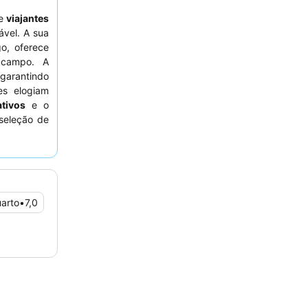
e
viajantes
vel. A sua
o, oferece
 campo. A
garantindo
s elogiam
ativos
e o
seleção de
nquila, os
uarto
•
7,0