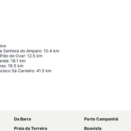
km
sa Senhora do Amparo
:
10.4
km
 Pólo de Ovar
:
12.5
km
arela
:
18.1
km
ras
:
18.5
km
cisco Sá Carneiro
:
41.5
km
Ampliar mapa
Da Barra
Porto Campanhã
Praia da Torreira
Boavista