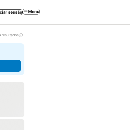
Menu
iciar sessão
 resultados