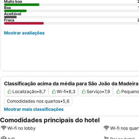
Muito boa
Boa
Aceitável
Fraca
Mostrar avaliações
Classificação acima da média para São João da Madeira
Localização
•
8,7
Wi-fi
•
8,3
Serviço
•
7,9
Pequeno
Comodidades nos quartos
•
5,6
Mostrar mais classificações
Comodidades principais do hotel
Wi-fi no lobby
Wi-fi nos quar