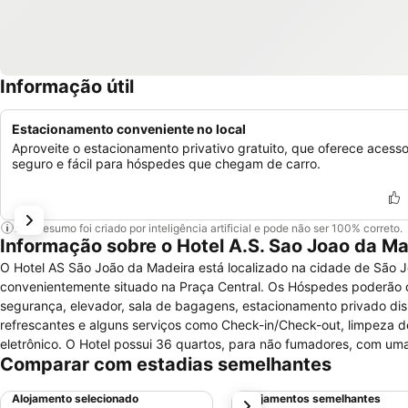
Informação útil
Estacionamento conveniente no local
Aproveite o estacionamento privativo gratuito, que oferece acess
seguro e fácil para hóspedes que chegam de carro.
Este resumo foi criado por inteligência artificial e pode não ser 100% correto.
Informação sobre o Hotel A.S. Sao Joao da M
O Hotel AS São João da Madeira está localizado na cidade de São J
convenientemente situado na Praça Central. Os Hóspedes poderão d
segurança, elevador, sala de bagagens, estacionamento privado dispo
refrescantes e alguns serviços como Check-in/Check-out, limpeza de
eletrônico. O Hotel possui 36 quartos, para não fumadores, com u
Comparar com estadias semelhantes
telefone, ar-condicionado, frigobar e uma varanda. Nos banheiros es
Alojamento selecionado
Alojamentos semelhantes
próximo