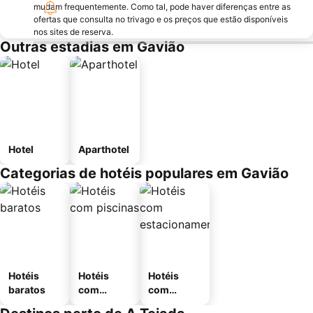
mudam frequentemente. Como tal, pode haver diferenças entre as
Igreja do Convento de Santo António
Aldeia do Arripiado
ofertas que consulta no trivago e os preços que estão disponíveis
nos sites de reserva.
Água Formosa
Diver Almourol Região Aventura
Outras estadias em Gavião
Estação de Caminhos de Ferro de Castelo de Vide
Castelo de Belver
Apeadeiro de Fátima
Hotel
Aparthotel
Categorias de hotéis populares em Gavião
Hotéis
Hotéis
Hotéis
baratos
com
com
piscinas
estaciona