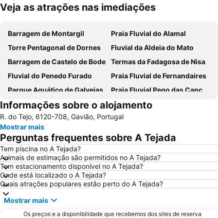
Veja as atrações nas imediações
Ampliar mapa
Barragem de Montargil
Praia Fluvial do Alamal
Torre Pentagonal de Dornes
Fluvial da Aldeia do Mato
Barragem de Castelo de Bode
Termas da Fadagosa de Nisa
Fluvial do Penedo Furado
Praia Fluvial de Fernandaires
Parque Aquático de Galveias
Praia Fluvial Pego das Cancelas
Informações sobre o alojamento
Castelo de Almourol
Castelo de Amieira - Nisa
R. do Tejo, 6120-708, Gavião, Portugal
Praia Fluvial da Zaboeira
Estação do Fratel
Mostrar mais
Mosteiro de Santa Maria de Flor da Rosa
Estação de Caminhos de Ferro do Entroncamento
Perguntas frequentes sobre A Tejada
Parque Aquático do Crato
Fluvial de Ortiga
Tem piscina no A Tejada?
Animais de estimação são permitidos no A Tejada?
Complexo Desportivo Municipal de Tomar
Praia Fluvial Ribeira Grande
Tem estacionamento disponível no A Tejada?
Castelo e Convento de Cristo
Praia Fluvial do Troviscal
Onde está localizado o A Tejada?
Quais atrações populares estão perto do A Tejada?
Pelourinho de Montargil
Praia Fluvial do Carvoeiro
Mostrar mais
Fluvial da Fróia
Igreja da Aldeia Velha
Os preços e a disponibilidade que recebemos dos sites de reserva
Barragem do Cabril
Estação de Caminhos de Ferro de Tomar