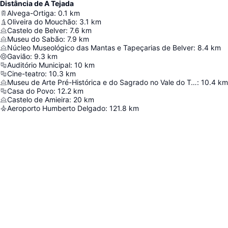
Distância de A Tejada
Alvega-Ortiga
:
0.1
km
Oliveira do Mouchão
:
3.1
km
Castelo de Belver
:
7.6
km
Museu do Sabão
:
7.9
km
Núcleo Museológico das Mantas e Tapeçarias de Belver
:
8.4
km
Gavião
:
9.3
km
Auditório Municipal
:
10
km
Cine-teatro
:
10.3
km
Museu de Arte Pré-Histórica e do Sagrado no Vale do Tejo
:
10.4
km
Casa do Povo
:
12.2
km
Castelo de Amieira
:
20
km
Aeroporto Humberto Delgado
:
121.8
km