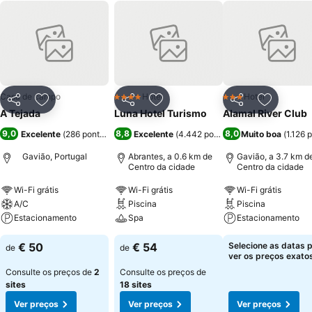
Casa de campo
Hotel
Hotel
4 Estrelas
3 Estrelas
Partilhar
Adicionar aos favoritos
Partilhar
Adicionar aos favoritos
Partilhar
Adicionar
A Tejada
Luna Hotel Turismo
Alamal River Club
9,0
8,8
8,0
Excelente
(
286 pontuações
)
Excelente
(
4.442 pontuações
Muito boa
)
(
1.126 
Gavião, Portugal
Abrantes, a 0.6 km de
Gavião, a 3.7 km d
Centro da cidade
Centro da cidade
Wi-Fi grátis
Wi-Fi grátis
Wi-Fi grátis
A/C
Piscina
Piscina
Estacionamento
Spa
Estacionamento
€ 50
€ 54
Selecione as datas 
de
de
ver os preços exatos
Consulte os preços de
2
Consulte os preços de
sites
18 sites
Ver preços
Ver preços
Ver preços