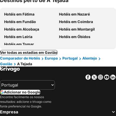
Destinos perto de A Tejada
mento
Hotéis em Fátima
Hotéis em Nazaré
Hotéis em Fundão
Hotéis em Coimbra
Hotéis em Alcobaça
Hotéis em Montargil
Hotéis em Leiria
Hotéis em Óbidos
Hotéis em Tomar
Ver todas as estadias em Gavião
Comparador de Hotéis
Europa
Portugal
Alentejo
Gavião
A Tejada
Facebook
Twitter
Insta
Yo
Adicionar no Google
Encontre facilmente os nossos
resultados: adicione o trivago como
fonte preferencial no Google.
Empresa