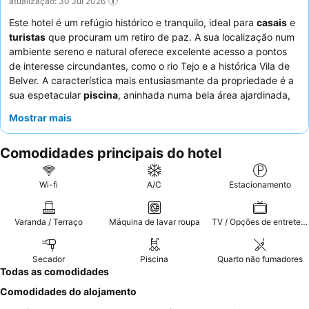
atualização: 30 Jul 2026
Este hotel é um refúgio histórico e tranquilo, ideal para
casais
e
turistas
que procuram um retiro de paz. A sua localização num
ambiente sereno e natural oferece excelente acesso a pontos
de interesse circundantes, como o rio Tejo e a histórica Vila de
Belver. A característica mais entusiasmante da propriedade é a
sua espetacular
piscina
, aninhada numa bela área ajardinada,
perfeita para relaxar. Os hóspedes elogiam consistentemente o
Mostrar mais
serviço atencioso e simpático do
staff
dedicado, e o pequeno-
almoço é um destaque, oferecendo uma variedade de produtos
Comodidades principais do hotel
frescos e locais. Para uma experiência verdadeiramente serena,
considere pedir um quarto virado para o jardim.
Wi-fi
A/C
Estacionamento
Varanda / Terraço
Máquina de lavar roupa
TV / Opções de entretenimento
Secador
Piscina
Quarto não fumadores
Todas as comodidades
Comodidades do alojamento