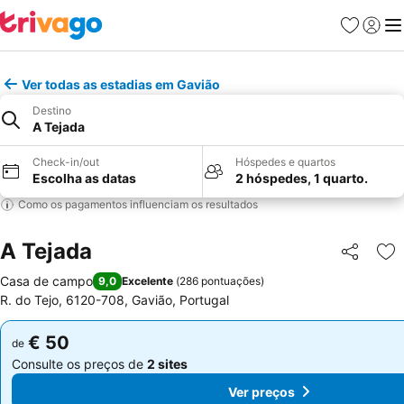
Favoritos
Iniciar
Me
Ver todas as estadias em Gavião
Destino
A Tejada
Check-in/out
Hóspedes e quartos
Escolha as datas
2 hóspedes, 1 quarto.
Como os pagamentos influenciam os resultados
A Tejada
Partilhar
Ad
Casa de campo
9,0
Excelente
(
286 pontuações
)
R. do Tejo, 6120-708, Gavião, Portugal
€ 50
€ 50
de
de
Consulte os preços de
2 sites
Consulte os preços de
2 sites
Ver preços
Ver preços