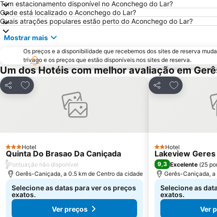
Tem estacionamento disponível no Aconchego do Lar?
Onde está localizado o Aconchego do Lar?
Quais atrações populares estão perto do Aconchego do Lar?
Mostrar mais
Os preços e a disponibilidade que recebemos dos sites de reserva muda
trivago e os preços que estão disponíveis nos sites de reserva.
Um dos Hotéis com melhor avaliação em Ger
Adicionar aos favoritos
Adicionar ao
Partilhar
Partilhar
Hotel
Hotel
3 Estrelas
2 Estrelas
Quinta Do Brasao Da Caniçada
Lakeview Geres
/
9,3
Pontuação não disponível
Excelente
(
25 po
Gerês-Caniçada, a 0.5 km de Centro da cidade
Gerês-Caniçada, a 
Selecione as datas para ver os preços
Selecione as dat
exatos.
exatos.
Ver preços
Ver 