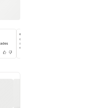
Café da manhã caseiro excepcional
Comece o seu dia com um delicioso café da manhã cont
dades
suco fresco e queijos locais, elogiado pelos hóspedes p
e frescor.