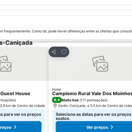
m frequentemente. Como tal, pode haver diferenças entre as ofertas que consult
ês-Caniçada
s favoritos
Adicionar aos favoritos
Partilhar
Hotel
 Guest House
Campismo Rural Vale Dos Moinho
8,4
ntuações
)
Muito boa
(
111 pontuações
)
2.9 km de Centro da cidade
Gerês-Caniçada, a 5.5 km de Centro da cida
as para ver os preços
Selecione as datas para ver os preços
exatos.
preços
Ver preços