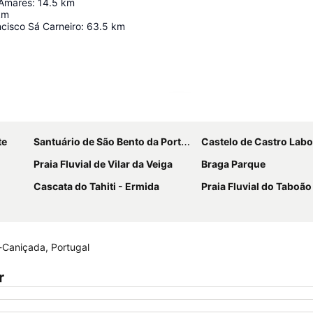
 Amares
:
14.5
km
km
cisco Sá Carneiro
:
63.5
km
Ampliar mapa
te
Santuário de São Bento da Porta Aberta
Castelo de Castro Labo
Praia Fluvial de Vilar da Veiga
Braga Parque
Cascata do Tahiti - Ermida
Praia Fluvial do Taboão
-Caniçada, Portugal
r