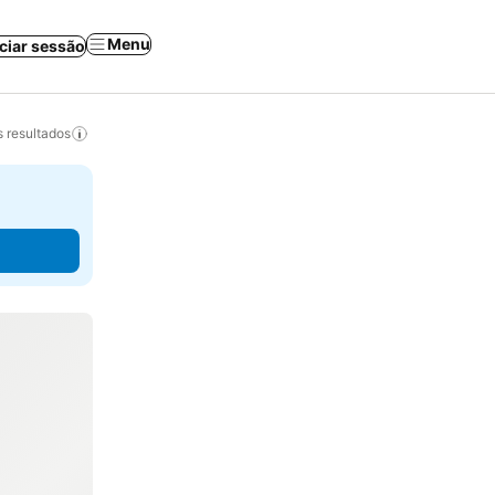
Menu
iciar sessão
 resultados