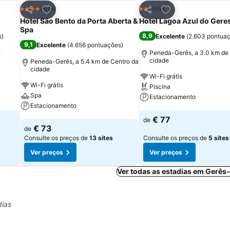
itos
Adicionar aos favoritos
Adicionar aos fav
Hotel
Hotel
4 Estrelas
2 Estrelas
Partilhar
Partilhar
Hotel São Bento da Porta Aberta &
Hotel Lagoa Azul do Gere
Spa
8,9
s
)
Excelente
(
2.603 pontua
9,1
Excelente
(
4.656 pontuações
)
e
Peneda-Gerês, a 3.0 km de
cidade
Peneda-Gerês, a 5.4 km de Centro da
cidade
Wi-Fi grátis
Wi-Fi grátis
Piscina
Spa
Estacionamento
Estacionamento
Ver preços
€ 77
de
Ver preços
€ 73
de
Consulte os preços de
13 sites
Consulte os preços de
5 sites
Ver preços
Ver preços
Ver todas as estadias em Gerês
dias