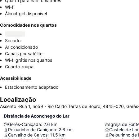
Quarto para não fumadores
Wi-fi
Álcool-gel disponível
Comodidades nos quartos
Secador
Ar condicionado
Canais por satélite
Wi-fi grátis nos quartos
Guarda-roupa
Acessibilidade
Estacionamento adaptado
Localização
Assento -Rua 1, no59 - Rio Caldo Terras de Bouro, 4845-020, Gerês
Distância de Aconchego do Lar
Gerês-Caniçada
:
2.6
km
Igreja de Font
Pelourinho de Caniçada
:
2.6
km
Castelo de La
Carvalho de Calvos
:
11.5
km
Pelourinho de