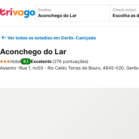
Destino
Check-in/out
Escolha as 
Ver todas as estadias em Gerês-Caniçada
Aconchego do Lar
Hotel
Excelente
(
276 pontuações
)
9,1
3 Estrelas
Assento -Rua 1, no59 - Rio Caldo Terras de Bouro, 4845-020, Gerês