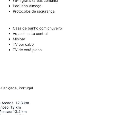
Wi-fi grátis (áreas comuns)
Pequeno-almoço
Protocolos de segurança
Casa de banho com chuveiro
Aquecimento central
Minibar
TV por cabo
TV de ecrã plano
-Caniçada, Portugal
e Arcada
:
12.3
km
nhoso
:
13
km
 Rossas
:
13.4
km