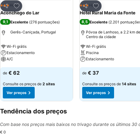
Adicionar aos favoritos
Adicionar aos favor
Hotel
Hotel
3 Estrelas
3 Estrelas
Partilhar
Partilhar
Aconchego do Lar
Hotel Rural Maria da Fonte
9,1
8,5
Excelente
(
276 pontuações
)
Excelente
(
2.201 pontuaçõe
Gerês-Caniçada, Portugal
Póvoa de Lanhoso, a 2.2 km d
Centro da cidade
Wi-Fi grátis
Wi-Fi grátis
Estacionamento
Piscina
A/C
Estacionamento
Ver preços
Ver preços
€ 62
€ 37
de
de
Consulte os preços de
2 sites
Consulte os preços de
14 sites
Ver preços
Ver preços
Tendência dos preços
Com base nos preços mais baixos no trivago durante os últimos 30 
€ 0