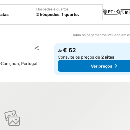
Hóspedes e quartos
PT · €
In
datas
2 hóspedes, 1 quarto.
Como os pagamentos influenciam os
Adicionar aos favoritos
€ 62
de
Partilhar
Consulte os preços de
2 sites
-Caniçada, Portugal
Ver preços