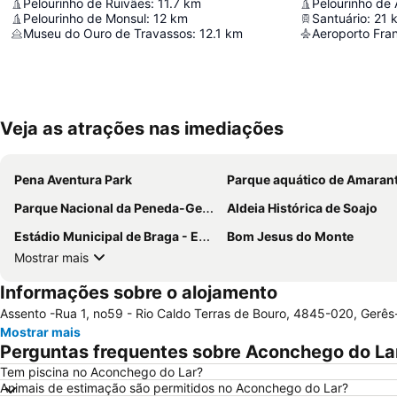
Pelourinho de Ruivães
:
11.7
km
Pelourinho de
Pelourinho de Monsul
:
12
km
Santuário
:
21
Museu do Ouro de Travassos
:
12.1
km
Aeroporto Fran
Veja as atrações nas imediações
Pena Aventura Park
Parque aquático de Amaran
Parque Nacional da Peneda-Gerês
Aldeia Histórica de Soajo
Estádio Municipal de Braga - Estádio AXA
Bom Jesus do Monte
Mostrar mais
Informações sobre o alojamento
Assento -Rua 1, no59 - Rio Caldo Terras de Bouro, 4845-020, Gerês
Mostrar mais
Perguntas frequentes sobre Aconchego do La
Tem piscina no Aconchego do Lar?
Animais de estimação são permitidos no Aconchego do Lar?