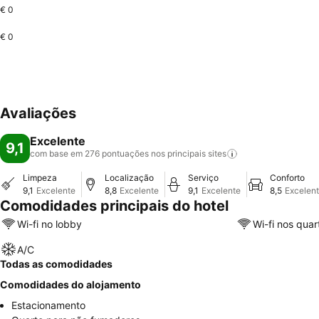
€ 0
€ 0
Avaliações
Excelente
9,1
com base em 276 pontuações nos principais
sites
Limpeza
Localização
Serviço
Conforto
9,1
Excelente
8,8
Excelente
9,1
Excelente
8,5
Excelen
Comodidades principais do hotel
Wi-fi no lobby
Wi-fi nos quar
A/C
Todas as comodidades
Comodidades do alojamento
Estacionamento